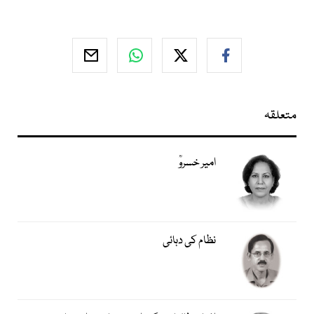
متعلقہ
امیر خسروؒ
نظام کی دہائی