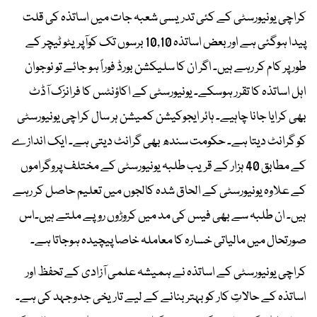
کراچی یونیورسٹی کے کئی تدریسی شعبہ جات میں اساتذہ کی قلت
پیدا ہوگئی ہے اور بعض اساتذہ 10,10 برسوں تک کوآپریٹو ٹیچر کے
طور پر کام کر رہے ہیں۔ اگر ان کا سلیکشن بورڈ فوراً ہو جائے تو نوجوان
اہل اساتذہ کا تقرر ہوسکے۔ یونیورسٹی کے اکاؤنٹس کا فرانزک آڈٹ
بھی کرایا جانا چاہیے۔ ہائر ایجوکیشن کمیشن ہر سال کراچی یونیورسٹی
کو گرانٹ دیتا ہے۔ حکومت سندھ بھی گرانٹ دیتی ہے۔ ایک اندازے
کے مطابق 40 ہزار کے قریب طلبہ یونیورسٹی کے مختلف پروگراموں
کے علاوہ یونیورسٹی کے الحاق شدہ کالجوں میں تعلیم حاصل کر رہے
ہیں۔ ان طلبہ سے بھی فیس کی مد میں کروڑوں روپے ملتے ہیں۔اس
صورتحال میں مالیاتی خسارہ کا معاملہ خاصا پیچیدہ ہوجاتا ہے۔
کراچی یونیورسٹی کے اساتذہ نے ہمیشہ علمی آزادی کے تحفظ اور
اساتذہ کے حالاتِ کار کو بہتر بنانے کے لیے تاریخی جدوجہد کی ہے۔