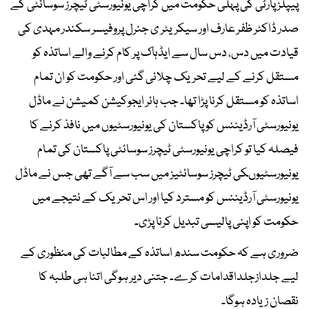
پیپلز پارٹی کی پہلی حکومت میں کراچی یونیورسٹی ٹیچرز سوسائٹی کے
صدر ڈاکٹر ظفر عارف اور سیکریٹر ی جنرل پروفیسر سکندر مہدی کی
قیادت میں دس، دس سال سے ایڈہاک پر کام کرنے والے اساتذہ کو
مستقل کرنے کے لیے تحریک چلائی گئی اور حکومت کو ان تمام
اساتذہ کو مستقل کرنا پڑا تھا۔ جب ہائر ایجوکیشن کمیشن نے ماڈل
یونیورسٹی آرڈیننس کو پاکستان کی یونیورسٹیوں میں نافذ کرنے کا
فیصلہ کیا تو کراچی یونیورسٹی ٹیچرز سوسائٹی پاکستان کی تمام
یونیورسٹیوںکی ٹیچرز سوسائٹیز میں سب سے آگے تھی جس نے ماڈل
یونیورسٹی آرڈیننس کو مسترد کیا اور اس تحریک کے نتیجے میں
حکومت کو اپنی پالیسی تبدیل کرنا پڑی۔
ضروری ہے کہ حکومت سندھ اساتذہ کے مطالبات کی منظوری کے
لیے جلدازجلداقدامات کرے۔ جتنی دیر ہوگی اتنا ہی طلبہ کا
نقصان زیادہ ہوگا۔