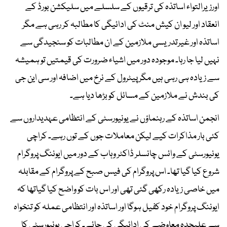
اورزیرالتواء اساتذہ کی ترقیوں کے سلسلے میں سلیکشن بورڈ کے
انعقاد اور لیو ان کیش منٹ کی ادائیگی کا مطالبہ کر رہی ہے مگر
اساتذہ اور غیرتدریسی ملازمین کے ان مطالبات کو سنجیدگی سے
نہیں لیا جا رہا۔ موجودہ دور میں اشیاء ضرورت کی قیمتیں تو ہمیشہ
سے زیادہ ہی رہی ہیں مگر پیٹرول کے نرخ میں اضافہ اور سی این جی
کی بندش نے ملازمین کے مسائل کو بڑھا دیا ہے۔
انجمن اساتذہ کے رہنماؤں نے یونیورسٹی کے انتظامی عہدیداروں سے
کئی بار مذاکرات کیے لیکن معاملات جوں کے توں رہے۔ کراچی
یونیورسٹی کے وائس چانسلر ڈاکٹر وہاب کے دور میں ایوننگ پروگرام
شروع کیا گیا تھا۔ اس پروگرام کی فیس صبح کے پروگرام کے مقابلہ
میں خاصی زیادہ رکھی گئی تھی اور اس بات کو واضح کیا گیاتھا کہ
ایوننگ پروگرام خود کفیل ہوگا اور اساتذہ اور انتظامی عملہ کو تنخواہ
سے علیحدہ معاوضے کی ادائیگی کی جائے۔ کراچی یونیورسٹی کا