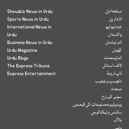
صفحۂ اول
Showbiz News in Urdu
تازہ ترین
Sports News in Urdu
غزہ لہو لہو
International News in
پاکستان
Urdu
انٹر نیشنل
Business News in Urdu
کھیل
Urdu Magazine
انٹرٹینمنٹ
Urdu Blogs
لائف اسٹائل
The Express Tribune
ٹاپ ٹرینڈ
Express Entertainment
دلچسپ و عجیب
صحت
سونے کے نرخ
پیٹرولیم مصنوعات کی قیمتیں
سائنس و ٹیکنالوجی
بلاگ
بزنس