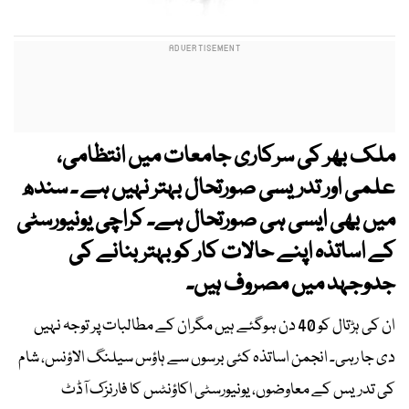
ملک بھر کی سرکاری جامعات میں انتظامی،
علمی اور تدریسی صورتحال بہتر نہیں ہے ۔ سندھ
میں بھی ایسی ہی صورتحال ہے۔ کراچی یونیورسٹی
کے اساتذہ اپنے حالات کار کو بہتر بنانے کی
جدوجہد میں مصروف ہیں۔
ان کی ہڑتال کو 40 دن ہوگئے ہیں مگران کے مطالبات پر توجہ نہیں
دی جا رہی۔ انجمن اساتذہ کئی برسوں سے ہاؤس سیلنگ الاؤنس، شام
کی تدریس کے معاوضوں، یونیورسٹی اکاؤنٹس کا فارنزک آڈٹ