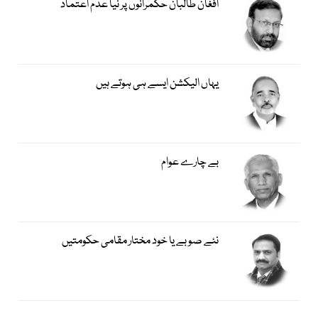
افغان طالبان حکمرانوں پر نیا عدم اعتماد
یہاں الیکشن ایسے ہی ہوتے ہیں
بے چارے عوام
نئے صوبے یا خود مختار مقامی حکومتیں