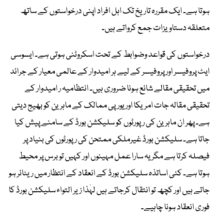
ہوتا ہے۔ ایک مقررہ تاریخ تک اہل افراد اپنی درخواستوں کے ساتھ
متعلقہ دستاویزات جمع کرواتے ہیں۔
درخواستوں کی قواعد وضوابط کے تحت اسکروٹنی ہوتی ہے۔ ایسوسی
ایٹ پروفیسر اور پروفیسر کے لیے ہر امیدوار کے عالمی معیار کے جرائد
میں تحقیقی مقالے شائع ہونا ضروری ہیں۔ انتظامیہ ر امیدوار کے
تحقیقی مقالہ جات امریکا اور یورپی ممالک کے ماہرین کو بھیج دیتی
ہے۔ پھر ان ماہرین کی رپورٹوں کو سلیکشن بورڈ کے سامنے پیش کیا
جاتا ہے۔ سلیکشن بورڈ غیرملکی ممتحن کی رپورٹوں کی بنیاد پر
فیصلہ کرتا ہے مگر یہ سارا عمل مہینوں اور کہیں تو برس پر محیط
ہوتا ہے۔ کئی اساتذہ سلیکشن بورڈ کے انعقاد کے انتظار میں ریٹائر ہو
جاتے ہیں اور کچھ تو انتقال کرجاتے ہیں لہٰذا زیر التواء سلیکشن بورڈ کا
فوری انعقاد ہونا چاہیے۔