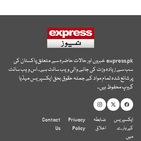
express.pk
خبروں اور حالات حاضرہ سے متعلق پاکستان کی
سب سے زیادہ وزٹ کی جانے والی ویب سائٹ ہے۔ اس ویب سائٹ
پر شائع شدہ تمام مواد کے جملہ حقوق بحق ایکسپریس میڈیا
گروپ محفوظ ہیں۔
ایکسپریس
ضابطہ
Privacy
Contact
کے بارے
اخلاق
Policy
Us
میں