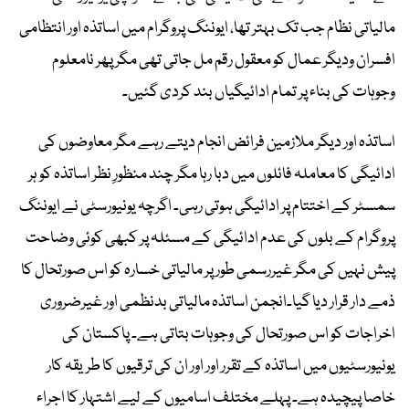
مالیاتی نظام جب تک بہتر تھا، ایوننگ پروگرام میں اساتذہ اور انتظامی
افسران ودیگر عمال کو معقول رقم مل جاتی تھی مگر پھر نامعلوم
وجوہات کی بناء پر تمام ادائیگیاں بند کردی گئیں۔
اساتذہ اور دیگر ملازمین فرائض انجام دیتے رہے مگر معاوضوں کی
ادائیگی کا معاملہ فائلوں میں دبا رہا مگر چند منظورِ نظر اساتذہ کو ہر
سمسٹر کے اختتام پر ادائیگی ہوتی رہی۔ اگرچہ یونیورسٹی نے ایوننگ
پروگرام کے بلوں کی عدم ادائیگی کے مسئلہ پر کبھی کوئی وضاحت
پیش نہیں کی مگر غیررسمی طور پر مالیاتی خسارہ کو اس صورتحال کا
ذمے دار قرار دیا گیا۔انجمن اساتذہ مالیاتی بدنظمی اور غیرضروری
اخراجات کو اس صورتحال کی وجوہات بتاتی ہے۔ پاکستان کی
یونیورسٹیوں میں اساتذہ کے تقرر اور اور ان کی ترقیوں کا طریقہ کار
خاصا پیچیدہ ہے۔ پہلے مختلف اسامیوں کے لیے اشتہار کا اجراء