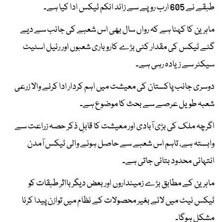
طبقے نے 605 ارب روپے سے زائد انکم ٹیکس ادا کیا ہے۔
ماہرین کا کہنا ہے کہ رواں سال بھی اس شعبے کی جانب سے دیے
گئے ٹیکس کی مقدار کئی بڑے کاروباری شعبوں اور رئیل اسٹیٹ
سیکٹر سے زیادہ رہی ہے۔
دوسری جانب پاکستان کی معیشت میں اہم کردار ادا کرنے والا زرعی
شعبہ طویل عرصے سے بحث کا موضوع ہے۔
اگرچہ ملک کی بڑی آبادی اور معیشت کا قابلِ ذکر حصہ زراعت سے
وابستہ ہے، تاہم اس شعبے سے حاصل ہونے والی ٹیکس آمدن
انتہائی محدود بتائی جاتی ہے۔
ماہرین کے مطابق بڑے زمینداروں اور بعض دیگر بااثر طبقات کو
ٹیکس نیٹ میں لائے بغیر محصولات کے نظام میں توازن پیدا کرنا
مشکل ہوگا۔