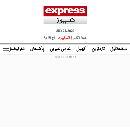
JULY 24, 2026
اشتہار لگائیں |
لائیو ٹی وی
| آج کا اخبار
صفحۂ اول
تازہ ترین
کھیل
خاص خبریں
پاکستان
انٹر نیشنل
ٹا