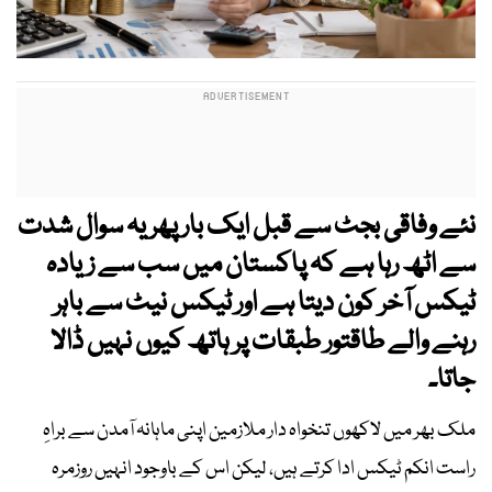
نئے وفاقی بجٹ سے قبل ایک بار پھر یہ سوال شدت
سے اٹھ رہا ہے کہ پاکستان میں سب سے زیادہ
ٹیکس آخر کون دیتا ہے اور ٹیکس نیٹ سے باہر
رہنے والے طاقتور طبقات پر ہاتھ کیوں نہیں ڈالا
جاتا۔
ملک بھر میں لاکھوں تنخواہ دار ملازمین اپنی ماہانہ آمدن سے براہِ
راست انکم ٹیکس ادا کرتے ہیں، لیکن اس کے باوجود انہیں روزمرہ