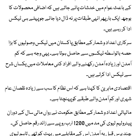
کے باعث عوام میں خدشات پائے جاتے ہیں کہ اضافی محصولات کا
بوجھ ایک بار پھر انہی طبقات پر نہ ڈال دیا جائے جو پہلے ہی ٹیکس
ادا کر رہے ہیں۔
سرکاری اعداد و شمار کے مطابق پاکستان میں ٹیکس وصولیوں کا بڑا
حصہ بالواسطہ ٹیکسوں سے حاصل ہوتا ہے۔ یہی وجہ ہے کہ کم
آمدن اور زیادہ آمدن رکھنے والے افراد کئی معاملات میں یکساں شرح
سے ٹیکس ادا کرتے ہیں۔
اقتصادی ماہرین کا کہنا ہے کہ اس نظام کا سب سے زیادہ نقصان عام
شہری اور کم آمدن والے طبقے کو پہنچتا ہے۔
مالیاتی اعداد و شمار کے مطابق حکومت نے رواں مالی سال کے دوران
پیٹرولیم لیوی کی مد میں 1200 ارب روپے سے زائد رقم حاصل کی۔
چند برس قبل یہ آمدن اس کے مقابلے میں بہت کم تھی، تاہم لیوی