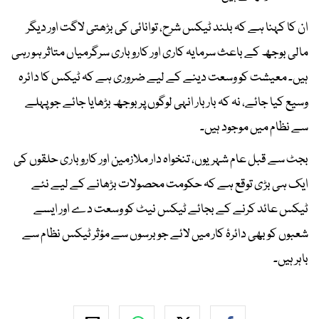
ان کا کہنا ہے کہ بلند ٹیکس شرح، توانائی کی بڑھتی لاگت اور دیگر
مالی بوجھ کے باعث سرمایہ کاری اور کاروباری سرگرمیاں متاثر ہو رہی
ہیں۔ معیشت کو وسعت دینے کے لیے ضروری ہے کہ ٹیکس کا دائرہ
وسیع کیا جائے، نہ کہ بار بار انہی لوگوں پر بوجھ بڑھایا جائے جو پہلے
سے نظام میں موجود ہیں۔
بجٹ سے قبل عام شہریوں، تنخواہ دار ملازمین اور کاروباری حلقوں کی
ایک ہی بڑی توقع ہے کہ حکومت محصولات بڑھانے کے لیے نئے
ٹیکس عائد کرنے کے بجائے ٹیکس نیٹ کو وسعت دے اور ایسے
شعبوں کو بھی دائرۂ کار میں لائے جو برسوں سے مؤثر ٹیکس نظام سے
باہر ہیں۔