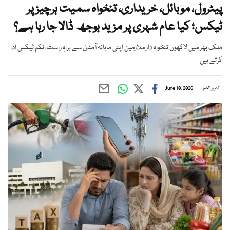
پیٹرول، موبائل، خریداری، تنخواہ سمیت ہرچیز پر
ٹیکس؛ کیا عام شہری پر مزید بوجھ ڈالا جا رہا ہے؟
ملک بھر میں لاکھوں تنخواہ دار ملازمین اپنی ماہانہ آمدن سے براہِ راست انکم ٹیکس ادا
کرتے ہیں
تنویر انجم
June 10, 2026