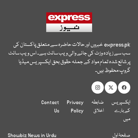
express.pk
خبروں اور حالات حاضرہ سے متعلق پاکستان کی
سب سے زیادہ وزٹ کی جانے والی ویب سائٹ ہے۔ اس ویب سائٹ
پر شائع شدہ تمام مواد کے جملہ حقوق بحق ایکسپریس میڈیا
گروپ محفوظ ہیں۔
ایکسپریس
ضابطہ
Privacy
Contact
کے بارے
اخلاق
Policy
Us
میں
صفحۂ اول
Showbiz News in Urdu