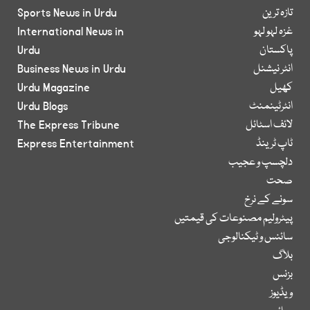
تازہ ترین
Sports News in Urdu
غزہ لہو لہو
International News in
پاکستان
Urdu
انٹر نیشنل
Business News in Urdu
کھیل
Urdu Magazine
انٹرٹینمنٹ
Urdu Blogs
لائف اسٹائل
The Express Tribune
ٹاپ ٹرینڈ
Express Entertainment
دلچسپ و عجیب
صحت
سونے کے نرخ
پیٹرولیم مصنوعات کی قیمتیں
سائنس و ٹیکنالوجی
بلاگ
بزنس
ویڈیوز