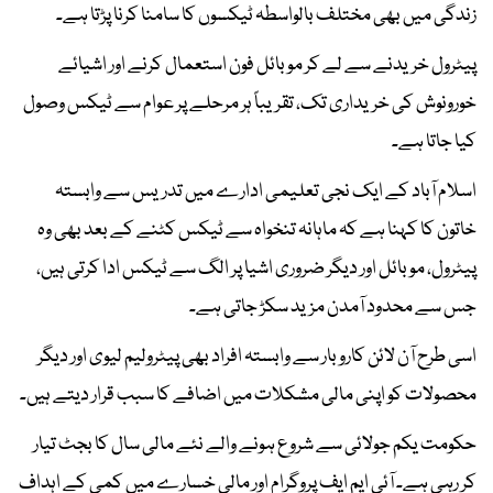
زندگی میں بھی مختلف بالواسطہ ٹیکسوں کا سامنا کرنا پڑتا ہے۔
پیٹرول خریدنے سے لے کر موبائل فون استعمال کرنے اور اشیائے
خورونوش کی خریداری تک، تقریباً ہر مرحلے پر عوام سے ٹیکس وصول
کیا جاتا ہے۔
اسلام آباد کے ایک نجی تعلیمی ادارے میں تدریس سے وابستہ
خاتون کا کہنا ہے کہ ماہانہ تنخواہ سے ٹیکس کٹنے کے بعد بھی وہ
پیٹرول، موبائل اور دیگر ضروری اشیا پر الگ سے ٹیکس ادا کرتی ہیں،
جس سے محدود آمدن مزید سکڑ جاتی ہے۔
اسی طرح آن لائن کاروبار سے وابستہ افراد بھی پیٹرولیم لیوی اور دیگر
محصولات کو اپنی مالی مشکلات میں اضافے کا سبب قرار دیتے ہیں۔
حکومت یکم جولائی سے شروع ہونے والے نئے مالی سال کا بجٹ تیار
کر رہی ہے۔ آئی ایم ایف پروگرام اور مالی خسارے میں کمی کے اہداف