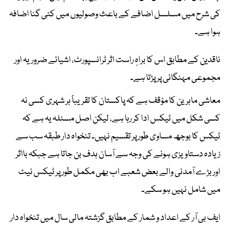
کی شرح میں مسلسل اضافے کے باعث وصولیوں میں کئی گنا اضافہ
ہوا ہے۔
ناقدین کے مطابق اس کا براہِ راست اثر ٹرانسپورٹ، اشیائے ضروریہ اور
مجموعی مہنگائی پر پڑتا ہے۔
معاشی ماہرین کا مؤقف ہے کہ پاکستان کا تقریباً ہر شہری کسی نہ
کسی شکل میں ٹیکس ادا کر رہا ہے، لیکن اصل مسئلہ یہ ہے کہ
ٹیکس کا بوجھ مساوی طور پر تقسیم نہیں۔ تنخواہ دار طبقہ سب سے
زیادہ دستاویزی ہونے کی وجہ سے آسان ہدف بن جاتا ہے جبکہ بااثر
اور بڑے آمدنی والے بعض شعبے اب بھی مکمل طور پر ٹیکس نیٹ
میں شامل نہیں ہو سکے۔
ایف بی آر کے اعداد و شمار کے مطابق گزشتہ مالی سال میں تنخواہ دار