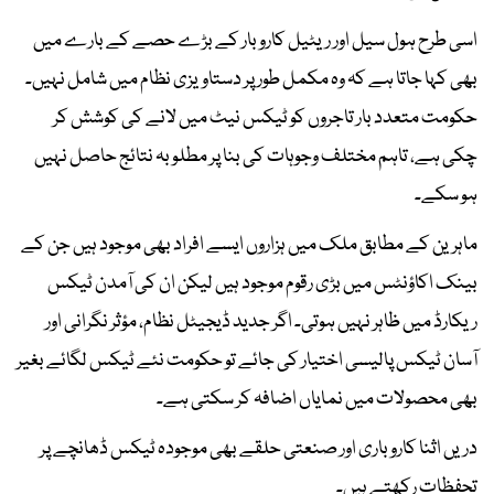
اسی طرح ہول سیل اور ریٹیل کاروبار کے بڑے حصے کے بارے میں
بھی کہا جاتا ہے کہ وہ مکمل طور پر دستاویزی نظام میں شامل نہیں۔
حکومت متعدد بار تاجروں کو ٹیکس نیٹ میں لانے کی کوشش کر
چکی ہے، تاہم مختلف وجوہات کی بنا پر مطلوبہ نتائج حاصل نہیں
ہو سکے۔
ماہرین کے مطابق ملک میں ہزاروں ایسے افراد بھی موجود ہیں جن کے
بینک اکاؤنٹس میں بڑی رقوم موجود ہیں لیکن ان کی آمدن ٹیکس
ریکارڈ میں ظاہر نہیں ہوتی۔ اگر جدید ڈیجیٹل نظام، مؤثر نگرانی اور
آسان ٹیکس پالیسی اختیار کی جائے تو حکومت نئے ٹیکس لگائے بغیر
بھی محصولات میں نمایاں اضافہ کر سکتی ہے۔
دریں اثنا کاروباری اور صنعتی حلقے بھی موجودہ ٹیکس ڈھانچے پر
تحفظات رکھتے ہیں۔