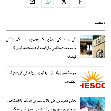
متعلقہ
آئی ایم ایف کی شرط پر ایکسپورٹ پروسیسنگ زونز کی
مصنوعات مقامی مارکیٹ کو فروخت نہ کرنے کا
فیصلہ
حیسکو میں ایک ارب 6 کروڑ سے زائد کی کرپشن کا
انکشاف
بجلی کمپنیوں کی جانب سے اوور بلنگ کا انکشاف،
صارفین پر اربوں روپے کا اضافی بوجھ ڈال دیا گیا