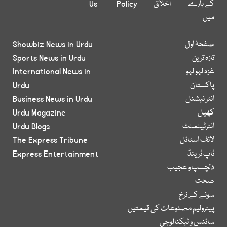
کے بارے
اخلاق
Policy
Us
میں
صفحۂ اول
Showbiz News in Urdu
تازہ ترین
Sports News in Urdu
غزہ لہو لہو
International News in
پاکستان
Urdu
انٹر نیشنل
Business News in Urdu
کھیل
Urdu Magazine
انٹرٹینمنٹ
Urdu Blogs
لائف اسٹائل
The Express Tribune
ٹاپ ٹرینڈ
Express Entertainment
دلچسپ و عجیب
صحت
سونے کے نرخ
پیٹرولیم مصنوعات کی قیمتیں
سائنس و ٹیکنالوجی