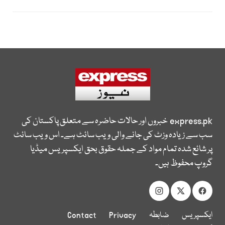
express.pk
خبروں اور حالات حاضرہ سے متعلق پاکستان کی
سب سے زیادہ وزٹ کی جانے والی ویب سائٹ ہے۔ اس ویب سائٹ
پر شائع شدہ تمام مواد کے جملہ حقوق بحق ایکسپریس میڈیا
گروپ محفوظ ہیں۔
ایکسپریس
ضابطہ
Privacy
Contact