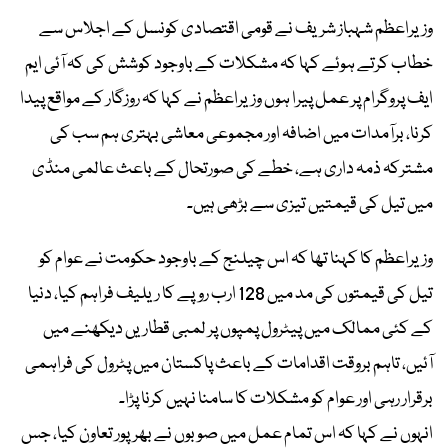
وزیراعظم شہباز شریف نے قومی اقتصادی کونسل کے اجلاس سے
خطاب کرتے ہوئے کہا کہ مشکلات کے باوجود کوشش کی کہ آئی ایم
ایف پروگرام پر عمل پیرا ہوں وزیراعظم نے کہا کہ روزگار کے مواقع پیدا
کرنا، برآمدات میں اضافہ اور مجموعی معاشی بہتری ہم سب کی
مشترکہ ذمہ داری ہے، خطے کی صورتحال کے باعث عالمی منڈی
میں تیل کی قیمتیں تیزی سے بڑھی ہیں۔
وزیراعظم کا کہنا تھا کہ اس چیلنج کے باوجود حکومت نے عوام کو
تیل کی قیمتوں کی مد میں 128 ارب روپے کا ریلیف فراہم کیا، دنیا
کے کئی ممالک میں پیٹرول پمپوں پر لمبی قطاریں دیکھنے میں
آئیں، تاہم بروقت اقدامات کے باعث پاکستان میں پٹرول کی فراہمی
برقرار رہی اور عوام کو مشکلات کا سامنا نہیں کرنا پڑا۔
انہوں نے کہا کہ اس تمام عمل میں صوبوں نے بھرپور تعاون کیا، جس