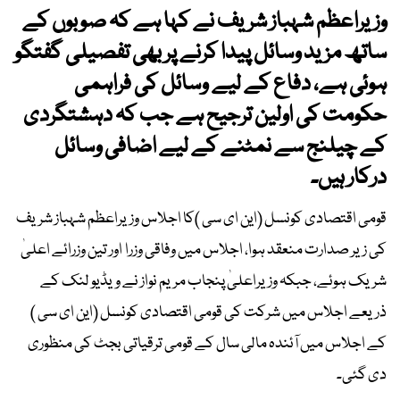
وزیراعظم شہباز شریف نے کہا ہے کہ صوبوں کے
ساتھ مزید وسائل پیدا کرنے پر بھی تفصیلی گفتگو
ہوئی ہے، دفاع کے لیے وسائل کی فراہمی
حکومت کی اولین ترجیح ہے جب کہ دہشتگردی
کے چیلنج سے نمٹنے کے لیے اضافی وسائل
درکار ہیں۔
قومی اقتصادی کونسل (این ای سی )کا اجلاس وزیراعظم شہباز شریف
کی زیر صدارت منعقد ہوا، اجلاس میں وفاقی وزرا اور تین وزرائے اعلیٰ
شریک ہوئے، جبکہ وزیراعلیٰ پنجاب مریم نواز نے ویڈیو لنک کے
ذریعے اجلاس میں شرکت کی قومی اقتصادی کونسل (این ای سی )
کے اجلاس میں آئندہ مالی سال کے قومی ترقیاتی بجٹ کی منظوری
دی گئی۔