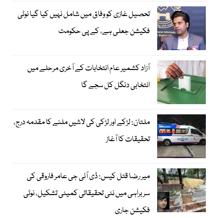
تحصیل غازی کو وفاق میں شامل نہیں کیا گیا نوٹی
فکیشن جعلی ہے، کے پی حکومت
آزاد کشمیر عام انتخابات کے آخری مرحلے میں
انتخابی دنگل کل سجے گا
ملتان: لڑکے اور لڑکی کی لاشیں ملنے کا مقدمہ درج،
تحقیقات کا آغاز
میر رضا قتل کیس: ڈی آئی جی عامر فاروقی کی
سربراہی میں نئی تحقیقاتی کمیٹی تشکیل، نوٹی
فکیشن جاری