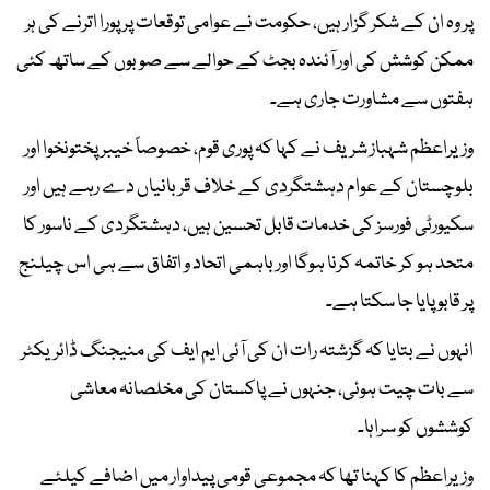
پر وہ ان کے شکر گزار ہیں، حکومت نے عوامی توقعات پر پورا اترنے کی ہر
ممکن کوشش کی اور آئندہ بجٹ کے حوالے سے صوبوں کے ساتھ کئی
ہفتوں سے مشاورت جاری ہے۔
وزیراعظم شہباز شریف نے کہا کہ پوری قوم، خصوصاً خیبر پختونخوا اور
بلوچستان کے عوام دہشتگردی کے خلاف قربانیاں دے رہے ہیں اور
سکیورٹی فورسز کی خدمات قابل تحسین ہیں، دہشتگردی کے ناسور کا
متحد ہو کر خاتمہ کرنا ہوگا اور باہمی اتحاد و اتفاق سے ہی اس چیلنج
پر قابو پایا جا سکتا ہے۔
انہوں نے بتایا کہ گزشتہ رات ان کی آئی ایم ایف کی منیجنگ ڈائریکٹر
سے بات چیت ہوئی، جنہوں نے پاکستان کی مخلصانہ معاشی
کوششوں کو سراہا۔
وزیراعظم کا کہنا تھا کہ مجموعی قومی پیداوار میں اضافے کیلئے