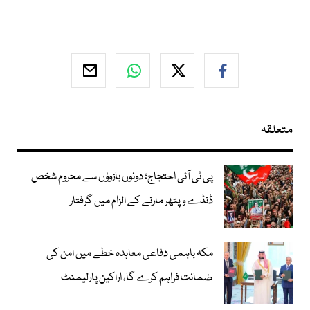
متعلقہ
پی ٹی آئی احتجاج؛ دونوں بازوؤں سے محروم شخص
ڈنڈے و پتھر مارنے کے الزام میں گرفتار
مکہ باہمی دفاعی معاہدہ خطے میں امن کی
ضمانت فراہم کرے گا، اراکین پارلیمنٹ