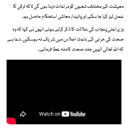
معیشت کے مختلف شعبوں کو مراعات دینا ہوں گی تاکہ ترقی کا
عمل تیز کیا جا سکے اور پائیدار معاشی استحکام حاصل ہو۔
وزیراعلیٰ پنجاب کی علالت کا ذکر کرتے ہوئے انہوں نے کہا کہ وہ
صحت کی خرابی کے باعث اجلاس میں شریک نہ ہوسکیں، دعا ہے
کہ اللہ تعالیٰ انہیں جلد صحت کاملہ عطا فرمائے۔