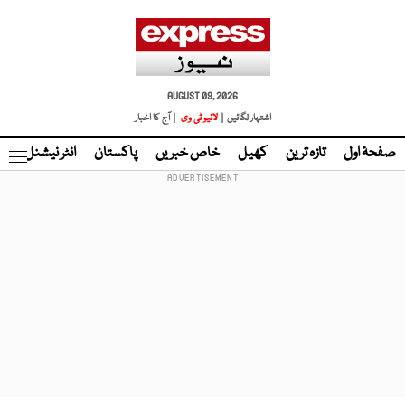
AUGUST 09, 2026
اشتہار لگائیں |
لائیو ٹی وی
| آج کا اخبار
صفحۂ اول
تازہ ترین
کھیل
خاص خبریں
پاکستان
انٹر نیشنل
ٹا