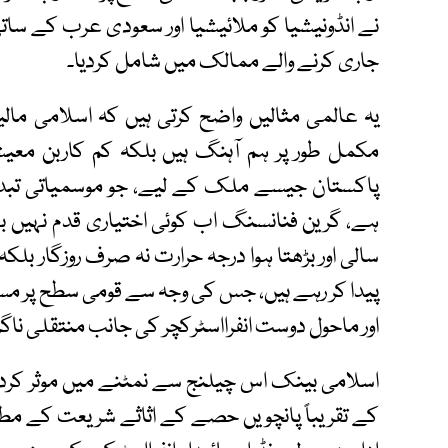
جاری کرنے والے ممالک میں شامل کردیا۔
یہ عالمی مثالیں واضح کرتی ہیں کہ اسلامی ما
مکمل طور پر ہم آہنگ ہیں بلکہ کم کاربن معیش
پاکستان جیسے ملک کے لیے، جو موسمیاتی تبدیلی
ہے، گرین فنانسنگ اب کوئی اختیاری قدم نہی
سالی اور بڑھتا ہوا درجہ حرارت نہ صرف روزگار ب
پیدا کر رہے ہیں، جس کی وجہ سے قومی سطح پر مستحکم
اور ماحول دوست انفرااسٹرکچر کی جانب منتقلی ناگ
اسلامی بینک اس چیلنج سے نمٹنے میں موثر کردار
کے تقریباً پانچویں حصے کے اثاثے شریعت کے مطابق