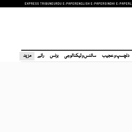
EXPRESS TRIBUNE
URDU E-PAPER
ENGLISH E-PAPER
SINDHI E-PAPER
L
دلچسپ و عجیب
سائنس و ٹیکنالوجی
بزنس
رائے
مزید