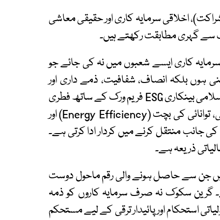
کت)، اخلاقی سرمایہ کاری اور حقیقی معاشی
رمایہ کاری ایسے شعبوں میں نہ کی جائے جو
نی ہوں بلکہ انصاف، شفافیت، ذمے داری اور
سماجی فلاح کو ترجیح دی جائے۔ یہی وجہ ہے کہ اسلامی بینکاری ESG فریم ورک کے ساتھ فطری
مطابقت رکھتی ہے اور سرمایہ کو قابلِ تجدید توانائی، توانائی کی بچت (Energy Efficiency) اور
 جانب منتقل کرنے میں کردار ادا کرتی ہے۔
الیاتی ذریعہ ہے۔
یں جن سے حاصل ہونے والی رقم ماحول دوست
۔ گرین سکوک نہ صرف سرمایہ کاروں کو ذمہ
ولیاتی استحکام اور پائیدار ترقی کے لیے مستحکم