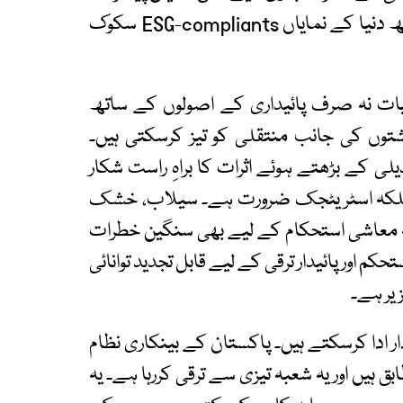
نے انڈونیشیا کو ملائیشیا اور سعودی عرب کے ساتھ دنیا کے نمایاں ESG-compliants سکوک
لیات نہ صرف پائیداری کے اصولوں کے ساتھ
توں کی جانب منتقلی کو تیز کرسکتی ہیں۔
 کے بڑھتے ہوئے اثرات کا براہِ راست شکار
ں بلکہ اسٹریٹجک ضرورت ہے۔ سیلاب، خشک
لکہ معاشی استحکام کے لیے بھی سنگین خطرات
 اور پائیدار ترقی کے لیے قابل تجدید توانائی
زیر ہے۔
 ادا کرسکتے ہیں۔ پاکستان کے بینکاری نظام
 ہیں اور یہ شعبہ تیزی سے ترقی کررہا ہے۔ یہ