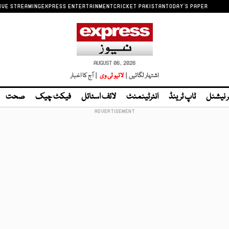
IVE STREAMING
EXPRESS ENTERTAINMENT
CRICKET PAKISTAN
TODAY'S PAPER
AUGUST 06, 2026
اشتہار لگائیں |
لائیو ٹی وی
| آج کا اخبار
ر نیشنل
ٹاپ ٹرینڈ
انٹرٹینمنٹ
لائف اسٹائل
فیکٹ چیک
صحت