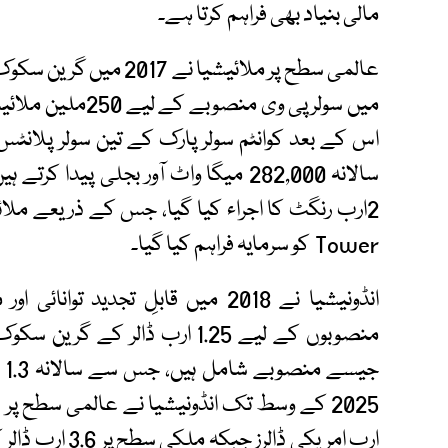
مالی بنیاد بھی فراہم کرتا ہے۔
میں سولر پی وی م
اس کے بعد کوانٹم سولر پارک کے تین سولر پلان
Tower کو سرمایہ فراہم کیا گیا۔
انڈونیشیا نے 2018 میں قابلِ تجدید
منصوبوں کے لیے 1.25 ارب ڈالر 
جی
ارب امریکی ڈال