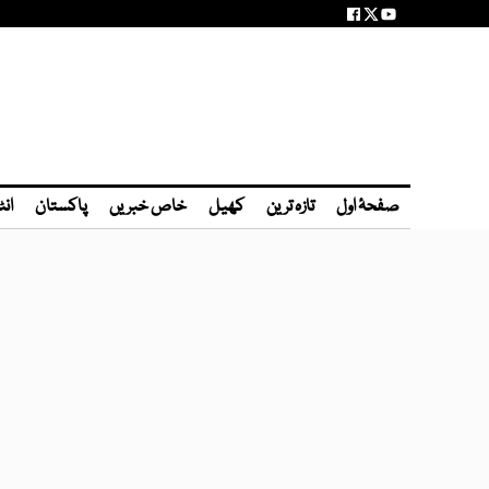
صفحۂ اول
تازہ ترین
کھیل
خاص خبریں
پاکستان
انٹ