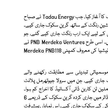
عالمی سطح پر ملائیشیا نے 2017 میں گرین سکوک کا آغاز کیا، جب Tadau Energy نے صباح
نصوبے کے لیے 250ملین ملائیشین رنگٹ کے ساتھ گرین سکوک جاری کیے۔
ٹس کے لیے ایک ارب رنگٹ جاری کیے گئے، جو
سالانہ 282,000 میگا واٹ آور بجلی پیدا کرتے ہیں۔ اسی طرح PNB Merdeka Ventures نے
2ارب رنگٹ کا اجراء کیا گیا، جس کے ذریعے ملائیشیا کی معروف کمپنی Merdeka PNB118
 توانائی اور موسمیاتی تبدیلی سے مطابقت رکھنے والے
کے گرین سکوک جاری کیے، جن میں سرولا جیوتھرمل پلانٹ
سے منصوبے شامل ہیں، جس سے سالانہ 1.3 ملین ٹن کاربن ڈائی آکسائیڈ کا اخراج کم ہوا۔
2025 کے وسط تک انڈونیشیا نے عالمی سطح پر ڈالر میں جاری کردہ گرین سکوک کے ذریعے 6
رز جبکہ ملکی سطح پر 3.6 ارب ڈالر کی کے سکوک جاری کیے۔ اس نمایاں پیشرفت