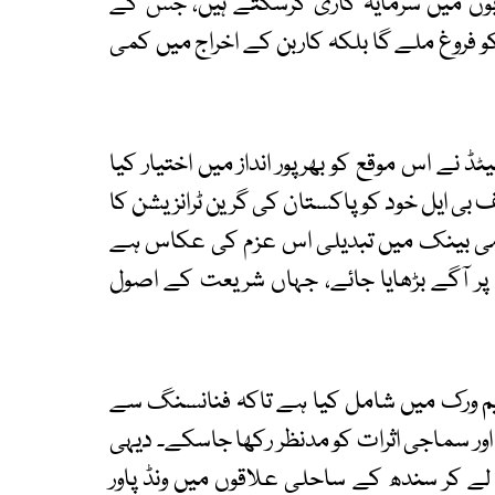
نصوبوں میں سرمایہ کاری کرسکتے ہیں، جس کے
و فروغ ملے گا بلکہ کاربن کے اخراج میں کمی
ے اس موقع کو بھرپور انداز میں اختیار کیا
ف بی ایل خود کو پاکستان کی گرین ٹرانزیشن کا
امی بینک میں تبدیلی اس عزم کی عکاس ہے
ادوں پر آگے بڑھایا جائے، جہاں شریعت کے اصول
ٹریٹجک فریم ورک میں شامل کیا ہے تاکہ فنانسنگ سے
ور سماجی اثرات کو مدنظر رکھا جاسکے۔ دیہی
لے کر سندھ کے ساحلی علاقوں میں ونڈ پاور