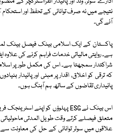
ادارے سولر، ونڈ اور پائیدار انفرااسٹرکچر کے م
نتیجے میں نہ صرف توانائی کے تحفظ اور استحکام ک
آئے گی۔
پاکستان کے ایک اسلامی بینک فیصل بینک لمیٹڈ ن
ہے۔ روایتی مالیاتی خدمات فراہم کرنے کی علاوہ ای
شراکتدار سمجھتا ہے۔ اس کی مکمل طور پر اسل
کہ ترقی کو اخلاق، اقدار پر مبنی اور پائیدار بنی
پائیداری تقاضوں کے ساتھ ہم آہنگ ہوں۔
اس بینک نے ESG پہلوؤں کو اپنے اس
متعلق فیصلے کرتے وقت طویل المدتی ماحولیاتی ا
علاقوں میں سولر توانائی کے حل کی معاونت سے 