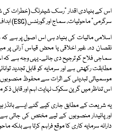
اس کے بنیادی اقدار ”رسک شیئرنگ (خطرات کی شرا
سرگرمی“ ماحولیات، سماج اور گورننس (ESG) اہداف سے گہری مطابقت رکھتے ہیں۔
اسلامی مالیات کی بنیاد ہی اس اصول پر ہے کہ س
نقصان دہ، غیر اخلاقی یا محض قیاس آرائی پر مب
موسمیاتی تبدیلی کے اثرات سے محفوظ منصوبوں کی
اس تناظر میں گرین سکوک نہایت اہم اور قابل ذکر م
یہ شریعت کے مطابق جاری کیے گئے ایسے بانڈز ہ
اور پائیدار منصوبوں کے لیے مختص کی جاتی ہے
دارانہ سرمایہ کاری کا موقع فراہم کرتا ہے بلکہ ماح