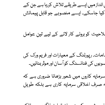
انداز میں ایسے طریقے تلاش کررہا ہے جن کے
 کیا جاسکے۔ ایسے منصوبے جو قابل پیمائش
یت کو بروئے کار لانے کے لیے تین عوامل
قدامات، رپورٹنگ کے معیارات اور فریم ورک کی
بوں کی فنانسنگ کو آسان اور موثر بنائیں۔
ل سرمایہ کاروں میں شعور بڑھانا ضروری ہے کہ
 صرف اخلاقی سرمایہ کاری ہے بلکہ طویل