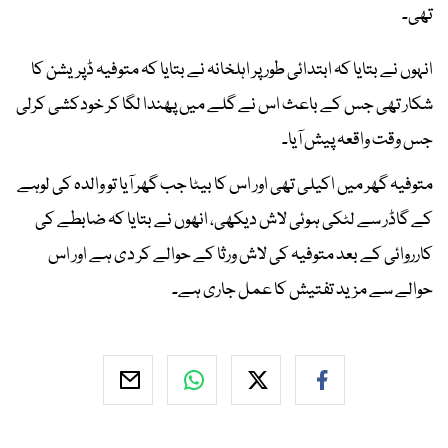
تھی۔
انہوں نے بتایا کہ ابتدائی طور پر اہلخانہ نے بتایا کہ متوفیہ ڈپریشن کا
شکار تھی جس کے باعث اس نے گلے میں پھندا لگا کر خودکشی کرلی
جس وقت واقعہ پیش آیا۔
متوفیہ گھر میں اکیلی تھی اور اس کا بیٹا جب گھر آیا تو والدہ کی لوہے
کے گاڈر سے لٹکی ہوئی لاش دیکھی، انھوں نے بتایا کہ ضابطے کی
کارروائی کے بعد متوفیہ کی لاش ورثا کے حوالے کر دی ہے اور اس
حوالے سے مزید تفتیش کا عمل جاری ہے۔