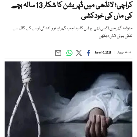
کراچی؛ لانڈھی میں ڈپریشن کا شکار 13 سالہ بچے
کی ماں کی خودکشی
متوفیہ گھر میں اکیلی تھی اور اس کا بیٹا جب گھر آیا تو والدہ کی لوہے کے گاڈر سے
لٹکی ہوئی لاش دیکھی
اسٹاف رپورٹر
June 10, 2026