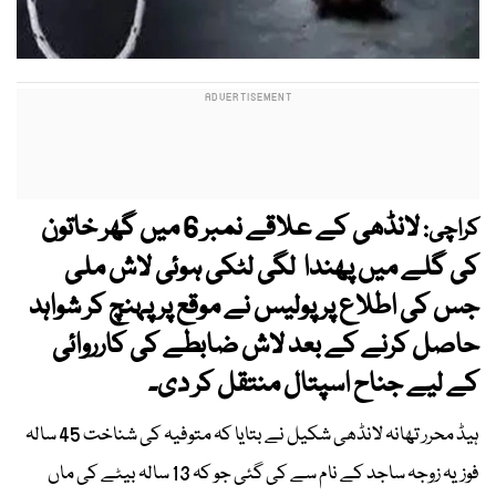
لانڈھی کے علاقے نمبر 6 میں گھر خاتون
کراچی:
کی گلے میں پھندا لگی لٹکی ہوئی لاش ملی
جس کی اطلاع پر پولیس نے موقع پر پہنچ کر شواہد
حاصل کرنے کے بعد لاش ضابطے کی کارروائی
کے لیے جناح اسپتال منتقل کر دی۔
ہیڈ محرر تھانہ لانڈھی شکیل نے بتایا کہ متوفیہ کی شناخت 45 سالہ
فوزیہ زوجہ ساجد کے نام سے کی گئی جو کہ 13 سالہ بیٹے کی ماں