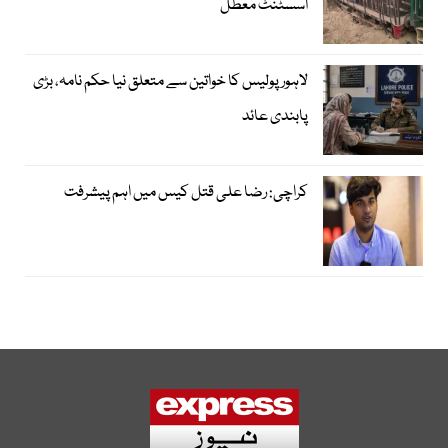
اسسٹنٹ معطل
لاہور پولیس کا خواتین سے متعلق نیا حکم نامہ، بڑی
پابندی عائد
کراچی: رضا علی قتل کیس میں اہم پیشرفت