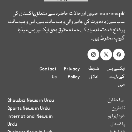
express.pk
خبروں اور حالات حاضرہ سے متعلق پاکستان کی
سب سے زیادہ وزٹ کی جانے والی ویب سائٹ ہے۔ اس ویب سائٹ
پر شائع شدہ تمام مواد کے جملہ حقوق بحق ایکسپریس میڈیا
گروپ محفوظ ہیں۔
ایکسپریس
ضابطہ
Privacy
Contact
کے بارے
اخلاق
Policy
Us
میں
صفحۂ اول
Showbiz News in Urdu
تازہ ترین
Sports News in Urdu
غزہ لہو لہو
International News in
پاکستان
Urdu