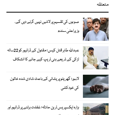
متعلقہ
صوبوں کی تقسیم پر لاشیں نہیں گرنے دیں گے،
وزیراعلیٰ سندھ
عبداللہ طاہر قتل کیس؛ مقتول کے ڈرائیور کو 22سالہ
لڑکی کے ذریعے ہنی ٹریپ کیے جانے کا انشکاف
لاہور؛ گھریلو پریشانی کے باعث شادی شدہ خاتون
کی خودکشی
ہزارہ ایکسپریس ٹرین حادثہ؛ غفلت برتنے پر ڈرائیور اور