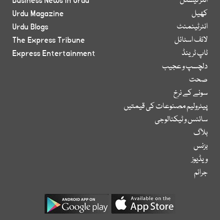
انٹر نیشنل
Business News in Urdu
کھیل
Urdu Magazine
انٹرٹینمنٹ
Urdu Blogs
لائف اسٹائل
The Express Tribune
ٹاپ ٹرینڈ
Express Entertainment
دلچسپ و عجیب
صحت
سونے کے نرخ
پیٹرولیم مصنوعات کی قیمتیں
سائنس و ٹیکنالوجی
بلاگ
بزنس
ویڈیوز
جرائم