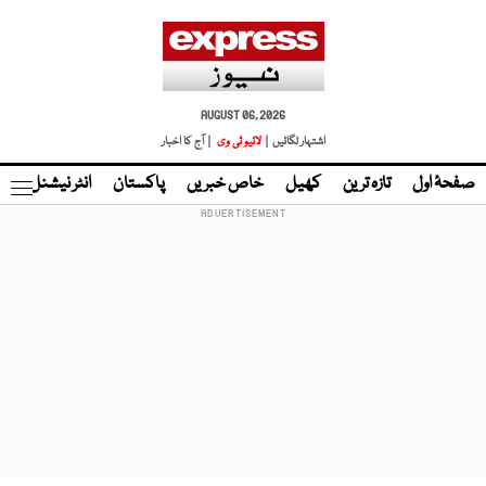
AUGUST 06, 2026
اشتہار لگائیں |
لائیو ٹی وی
| آج کا اخبار
صفحۂ اول
تازہ ترین
کھیل
خاص خبریں
پاکستان
انٹر نیشنل
ٹا