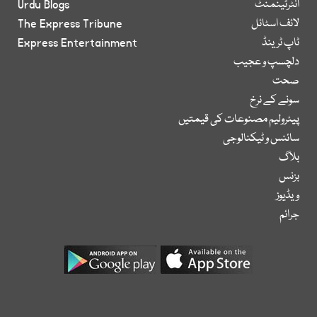
انٹرٹینمنٹ
Urdu Blogs
لائف اسٹائل
The Express Tribune
ٹاپ ٹرینڈ
Express Entertainment
دلچسپ و عجیب
صحت
سونے کے نرخ
پیٹرولیم مصنوعات کی قیمتیں
سائنس و ٹیکنالوجی
بلاگ
بزنس
ویڈیوز
جرائم