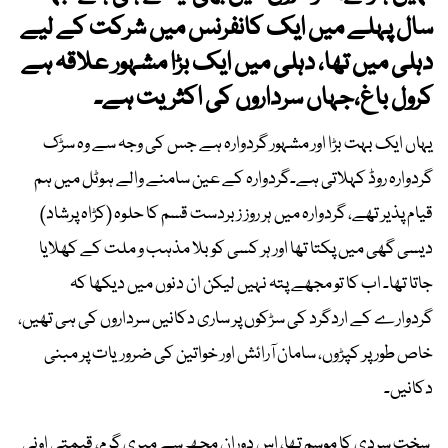
سال پہلے میں ایک کانفرنس میں شرکت کے لیے
دہلی میں تھا، دہلی میں ایک بڑا مشہور علاقہ ہے
کرول باغ،جہاں سرداروں کی اکثریت ہے۔
یہاں ایک بہت بڑا اور مشہور گردوارہ ہے جس کی وجہ سے وہ سڑک
گردوارہ روڈ کہلاتی ہے۔گردوارہ کے عین سامنے والے ہوٹل میں ہم
قیام پذیر تھے، گردوارہ میں ہر روز زبردست قسم کا حلوہ (کڑاہ پرشاد)
دیسی گھی میں پکتا تھا اور ہر کسی کو بلا مذہب و ملت کے کھلایا
جاتا تھا۔ اب کا تو مجھے پتہ نہیں لیکن ان دنوں میں دیکھا کہ
گردوارے کے اردگرد کی سڑکوں پر ساری دکانیں سرداروں کی ہی تھیں،
خاص طور پر کپڑوں، سامان آرائش اور خواتین کی ضروریات پر مبنی
دکانیں۔
سخت سردی کا موسم تھا، اس دوران مجھ سے میری گرم، قیمتی اونی