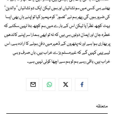
بھلے ہی کسی میں سو نشانیاں اور ہوں لیکن ایک دو نشانیاں ’’ والدین‘‘
کی ضرور ہوں گی، پھر ہم نے ’’تصور‘‘ کو مہمیز کیا تو اپنے ہاں بھی ایسا
بہت کچھ نظر آیا لیکن اس کے بارے میں ہم کچھ بتا نہیں سکتے کہ
خطرہ جان اور ایمان دونوں ہی ہیں کہ نہ تو ابھی ہمارا سر اپنے کاندھوں
پر بھاری ہوا ہے اور نہ پتھروں کے ڈھیر میں دفن ہونے کا ارادہ ہے، اس
لیے یہی کہیں گے کہ غیرمسلم بڑے خراب ہیں، ہاں صرف و ہی
خراب ہیں، باقی رہے ہم تو ہم سے اچھا کوئی نہیں ہے۔
متعلقہ