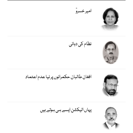
امیر خسروؒ
نظام کی دہائی
افغان طالبان حکمرانوں پر نیا عدم اعتماد
یہاں الیکشن ایسے ہی ہوتے ہیں