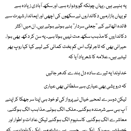
یہ بنیے ہیں ، یہاں چونکہ گورودوارہ ہے، اور سکھ آبادی زیادہ ہے
تویہاں بازارمیں دکانداروں نے سکھوں کی اچھی اور ایماندار شہرت سے
فائدہ اٹھانے کے ’’جعلی سردار‘‘ بنے ہوئے ہوتے ہیں، ان میں اکثر
دکانداروں کا مذہب سکھ مت نہیں ہوتا ہے۔ یہ سن کر دکھ بھی ہوا،
حیرانی بھی کہ تاجر لوگ اس کم بخت کمائی کے لیے کیا کیا روپ بھر
لیتے ہیں۔ علامہ کا شعر یاد آیا کہ
خداوندا یہ تیرے سادہ دل بندے کدھر جائیں
کہ درویشی بھی عیاری ہے سلطانی بھی عیاری
لیکن دوسرے لمحے خیال نے پرواز کی تو خود ہی اپنا سر جھکا کر اپنے
آپ ہی سے شرمندہ ہوگئے۔ ملک الگ ہوئے، مذاہب الگ ہوگئے،
معاشرے الگ ہوگئے، کاسٹیوم الگ ہوگئے لیکن عادات و اطوار اور
خصلتیں سب کی ایک ہی جیسی ہیں۔ پشتو میں ایک کہاوت ہے کہ