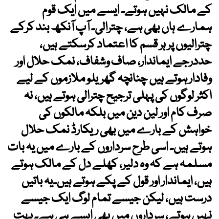
کے مالک نہیں ہوتے۔ ایسے میں ایک قوم
ہمارے ہاں بھی ہے، چترالی۔ آپ آنکھ بند کرکے
چترالیوں پر ہر قسم کا اعتماد کرسکتے ہیں،
حددرجے ایماندار، صاف وشفاف، نمک حلال اور
وفادار ہوتے ہیں چنانچہ گھریلو ملازموں کے لیے
اکثر لوگوں کی پہلی ترجیح چترالی ہوتے ہیں، نہ
صرف کام اور لین دین میں بلکہ مالکوں کی
خواہش کے بارے میں بھی ریکارڈ نمک حلال
ہوتے ہیں۔ اسی طرح سرداروں کے بارے میں یہ بات
مسلمہ ہے کہ وہ دلیر، کھلے دل کے مالک ہوتے
ہیں، ایماندار اور قول کے پکے ہوتے ہیں۔یہ باتیں
درست ہیں، لیکن جیسے تمام لوگ ایک جیسے
نہیں ہوتے، سرداروں میں بھی ایسے ہی ہے۔ بہت