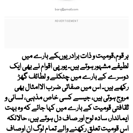
barq@email.com
ہر قوم،قومیت و ذات برادریوںکے بارے میں
لطیفے مشہور ہوتے ہیں۔ یورپی اقوام نے بھی ایک
دوسرے کے بارے میں چٹکلے و لطائف گھڑ
رکھے ہیں۔ اس میں صفاتی ضرب الاامثال بھی
مروج ہوتی ہیں، جیسے کسی خاص مذہبی، لسانی و
ثقافتی قومیت کے بارے میں کہا جائے کہ وہ بہت
ایماندار، سادہ لوح اور صاف دل ہوتے ہیں، حالانکہ
اس قومیت تعلق رکھنے والے تمام لوگ ان اوصاف