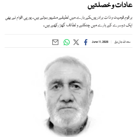
عادات و خصلتیں
ہر قوم،قومیت و ذات برادریوںکے بارے میں لطیفے مشہور ہوتے ہیں۔ یورپی اقوام نے بھی
ایک دوسرے کے بارے میں چٹکلے و لطائف گھڑ رکھے ہیں۔
سعد اللہ جان برق
June 11, 2026