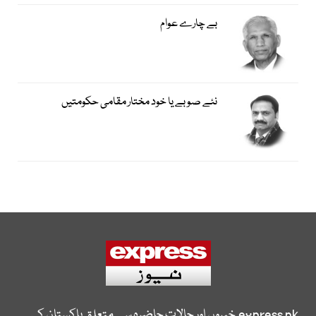
بے چارے عوام
نئے صوبے یا خود مختار مقامی حکومتیں
express.pk
خبروں اور حالات حاضرہ سے متعلق پاکستان کی