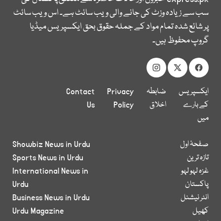
سب سے زیادہ وزٹ کی جانے والی ویب سائٹ ہے۔ اس ویب سائٹ
پر شائع شدہ تمام مواد کے جملہ حقوق بحق ایکسپریس میڈیا
گروپ محفوظ ہیں۔
ایکسپریس
ضابطہ
Privacy
Contact
کے بارے
اخلاق
Policy
Us
میں
صفحۂ اول
Showbiz News in Urdu
تازہ ترین
Sports News in Urdu
غزہ لہو لہو
International News in
پاکستان
Urdu
انٹر نیشنل
Business News in Urdu
کھیل
Urdu Magazine