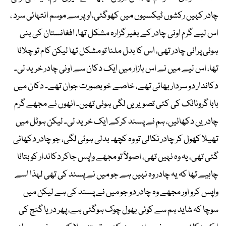
چادر کہیں رکشوں ٹیکسیوں میں کھوگئی،اوپر سے موسم انتہائی سرد ،
اس لیے گرم اونی چادر کے بغیر گزارہ مشکل تھا، افغانستان کی بنی
ہوئی پرانی چادر تھی، اس کا بدل ملنا تو مشکل تھا لیکن کام تو چلانا
تھا، اس لیے میں نے اس بازار میں ایک دکان سے اونی چادر خرید لی۔
دکاندار دو سردار بھائی تھے، خاصے خوبصورت جوان تھے۔ دکان میں
بابا گرونانک کی کئی تصویریں لگی ہوئی تھیں۔ انھوں نے مجھے گرم
چادریں دکھائیں، ہم نے پسند کرکے ایک خرید لی۔ لیکن ہوٹل میں
تھیلا کھول کر چادر نکالی تو وہ کچھ بدلی ہوئی لگی، جو چادر دکھائی
گئی تھی، یہ وہ نہیں تھی، اصولاً تو مجھے واپس جاکر دکاندار کو بتانا
چاہیے تھا کہ یہ چادر وہ نہیں ہے جو میں نے پسند کی تھی لہذا اسے
واپس کرو اور مجھے وہ چادر دو جو میں نے پسند کی ہے لیکن میں
سوچا کہ شاید ہم سے کوئی بھول چوک ہوگئی ہے، پھر دریا گنج کی