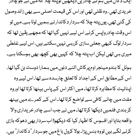
ایک دکان میں ہم نے چادریں دیکھیں تو پتہ چلا کہ میں نے جو چادر
خریدی تھی ، وہ نقلی تھی اور اس کی قیمت اصلی سے بھی زائد وصول
کی گئی تھی، یوں پتہ چلا کہ سردار دکاندار نے ہمیں لوٹا ہے، میں تو
اس وقت چادر واپس کرنے اس لیے نہیں گیا تھا کہ مجھے یقین تھا کہ
سردار لوگ کبھی جعلی سازی کررہی نہیں سکتے ہیں، اس لیے غلطی
میری ہی تھی لیکن اب پتہ چلا کہ کہیں بھی کچھ بھی ہوسکتا ہے۔
ہوٹل کا ہندو مینجر اوم پرکاش اتنے دنوں میں ہمارا دوست بن گیا تھا،
اس کے مطابق اس کے اجداد کا تعلق چارسدہ سے تھا، اس لیے وہ
اپنائیت کا مظاہرہ کرتا تھا۔ میں اکثر اس کے پاس بیٹھا کرتا تھا اور وہ
مفت میں چائے کافی سے تواضع کرتا تھا۔ اس کے کمرے میں بیٹھ
کر ہندی فلمیں دیکھا کرتا تھا۔ میں نے جب اسے چادر خریداری والا
واقعہ بتایا اور افسوس کا اظہار کیا کہ دیکھو! اب سردار بھی دھوکہ بازی
کرنے لگے ہیں تو وہ ہنس پڑا۔ بولا کرول باغ میں جو سردار ’’دکاندار‘‘ ہیں،