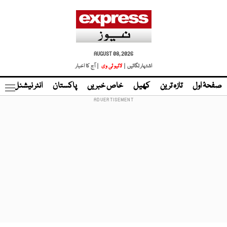
AUGUST 08, 2026
اشتہار لگائیں |
لائیو ٹی وی
| آج کا اخبار
صفحۂ اول
تازہ ترین
کھیل
خاص خبریں
پاکستان
انٹر نیشنل
ٹا