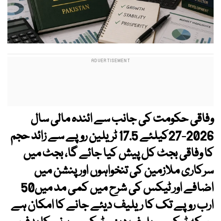
وفاقی حکومت کی جانب سے ائندہ مالی سال
2026-27کیلئے 17.5 ٹریلین روپے سے زائد حجم
کا وفاقی بجٹ کل پیش کیا جائے گا، بجٹ میں
سرکاری ملازمین کی تنخواہوں اور پنشن میں
اضافے اور ٹیکس کی شرح میں کمی مد میں50
ارب روپے تک کا ریلیف دیئے جانے کا امکان ہے