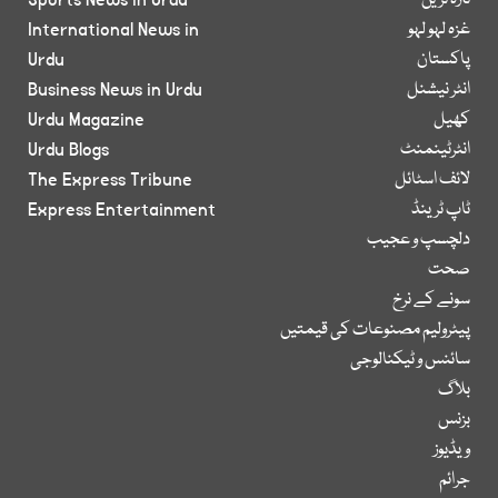
تازہ ترین
Sports News in Urdu
غزہ لہو لہو
International News in
پاکستان
Urdu
انٹر نیشنل
Business News in Urdu
کھیل
Urdu Magazine
انٹرٹینمنٹ
Urdu Blogs
لائف اسٹائل
The Express Tribune
ٹاپ ٹرینڈ
Express Entertainment
دلچسپ و عجیب
صحت
سونے کے نرخ
پیٹرولیم مصنوعات کی قیمتیں
سائنس و ٹیکنالوجی
بلاگ
بزنس
ویڈیوز
جرائم