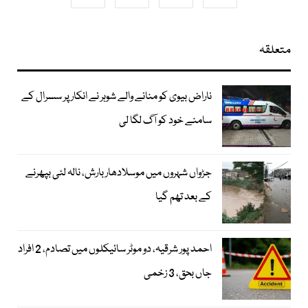
متعلقہ
ناراض بیوی کو منانے والے شوہر نے انکار پر سسرال کے
سامنے خود کو آگ لگا لی
جڑواں شہروں میں موسلادھار بارش، نالہ لئی بپھرنے
کے بعد تھم گیا
احمد پور شرقیہ، دو موٹر سائیکلوں میں تصادم، 2 افراد
جاں بحق، 3 زخمی