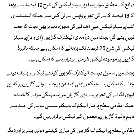
ذرائع کے مطابق سولر پینلز پر سیلز ٹیکس کی شرح 10 فیصد سے بڑھا
کر 18 فیصد کرنے کی تجویز واپس لے لی گئی ہے جبکہ اسٹیشنری
اشیا پر سیلز ٹیکس میں اضافے کی مجوزہ تجویز بھی بجٹ کا حصہ
نہیں بنے گی،بجٹ میں درآمدی الیکٹرک گاڑیوں (ای ویز) پر سیلز
ٹیکس کی شرح 25 فیصد تک بڑھانے کا امکان ہے جبکہ ہائبرڈ
گاڑیوں پر موجودہ ٹیکس شرحیں برقرار رہنے کا امکان ہے۔
بجٹ میں ماحول دوست الیکٹرک گاڑیوں کیلئے ٹیکس ریلیف دیئے
جانے کا امکان ہے جبکہ روایتی ایندھن پر چلنے والی گاڑیوں پر کاربن
لیوی لگانے کی تجویز ہے بڑی گاڑیاں مزید مہنگی ہونے کا خدشہ
جبکہ مقامی سطح پر تیار الیکٹرک وہیکلز سستی ہونے کی امید ہے
تاہم ہائبرڈ گاڑیوں پر معمول کے ٹیکس برقرار رہیں گے۔
مقامی سطح پر الیکٹرک گاڑیوں کی تیاری کیلئے موٹرز، بیٹریز اور دیگر