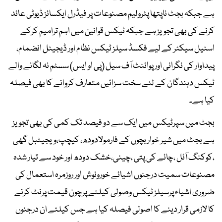
ہے جبکہ بجٹ ناپتھا پٹرولیم مصنوعات پر فیڈرل ایکسائز ڈیوٹی عائد
کرنے کی بھی تجویز ہے جبکہ ٹیکس قوانین میں اہم ترامیم کرکے
اسٹیل سیکٹر کے لیے فکسڈ سیلز ٹیکس نظام اور ڈیجیٹل انضمام،
پیداوار کی نگرانی اور پوائنٹ آف سیل (پی او ایس) سسٹم نہ لگانے والے
ٹیکس دہندگان کے لئے سخت سزائیں متعارف کروانے کا بھی فیصلہ
کیا ہے۔
بجٹ میں سپرٹیکس میں ایک سے دو فیصد تک کمی کی بھی تجویز
ہے بجٹ میں شیر خوار بچوں کے فارمولادودھ، کیچپ،ویجیٹبل گھی
،کوکنگ آئل ،چائے کی پتی ،چینی،خشک دودھ اور خود سے تیار شدہ
مصنوعات سمیت درجنوں اشیائے خورونوش اور روزمرہ استعمال کی
ضروری اشیاء پرسیلز ٹیکس وصولی کیلئے پرچون قیمت پرنٹ کرنے
کا لازمی قرار دینے کا اصولی فیصلہ کیا ہے جس کیلئے ان درجنوں