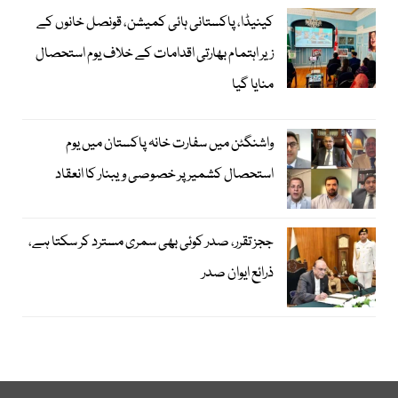
کینیڈا، پاکستانی ہائی کمیشن، قونصل خانوں کے
زیر اہتمام بھارتی اقدامات کے خلاف یوم استحصال
منایا گیا
واشنگٹن میں سفارت خانہ پاکستان میں یوم
استحصال کشمیر پر خصوصی ویبنار کا انعقاد
ججز تقرر، صدر کوئی بھی سمری مسترد کر سکتا ہے،
ذرائع ایوان صدر