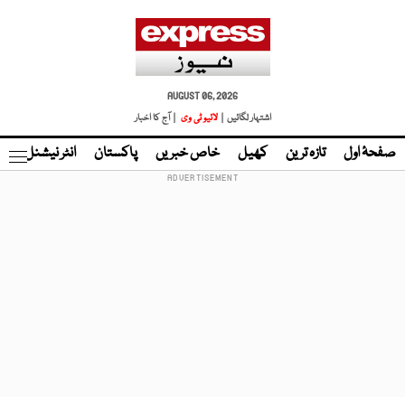
AUGUST 06, 2026
اشتہار لگائیں |
لائیو ٹی وی
| آج کا اخبار
صفحۂ اول
تازہ ترین
کھیل
خاص خبریں
پاکستان
انٹر نیشنل
ٹا