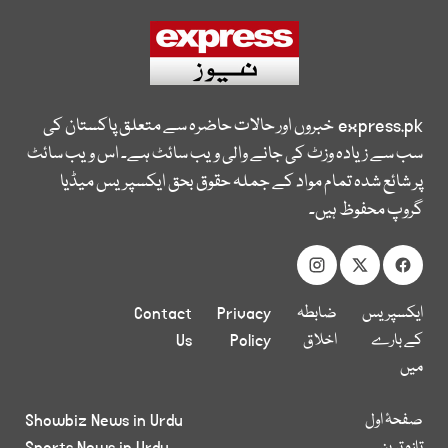
express.pk
خبروں اور حالات حاضرہ سے متعلق پاکستان کی
سب سے زیادہ وزٹ کی جانے والی ویب سائٹ ہے۔ اس ویب سائٹ
پر شائع شدہ تمام مواد کے جملہ حقوق بحق ایکسپریس میڈیا
گروپ محفوظ ہیں۔
ایکسپریس
ضابطہ
Privacy
Contact
کے بارے
اخلاق
Policy
Us
میں
صفحۂ اول
Showbiz News in Urdu