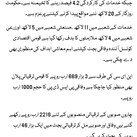
جبکہ خدمات کی کارکردگی 4.2 فیصد رہنے کا تخیمنہ ہے۔حکومت
روزگار کے 20 لاکھ نئے مواقع پیدا کرنے کیلئے پرعزم ہے۔
خدمات کے شعبے میں 11 لاکھ ،صنعتی شعبے میں 5 لاکھ اورزرعی
شعبے میں 4 لاکھ ملازمتوں کا ہدف رکھا گیا ہے قومی اقتصادی
کونسل آئندہ وفاقی بجٹ کیلئے اہم معاشی اہداف کی منظوری بھی
دے چکی ہے۔
این ای سی کی طرف سے 3 ہزار 669 ارب روپے کا قومی ترقیاتی پلان
بھی منظور کیا جاچکا ہے وفاقی پی ایس ڈی پی کا حجم 1000 ارب
روپے۔
چاروں صوبوں کے ترقیاتی منصوبوں کے لئے 2218 ارب روپے رکھے
گئے ہیں وفاق اور صوبے مل کر ترقیاتی بجٹ میں ایک ہزار 46 ارب
روپے کی بچت کریں گے۔