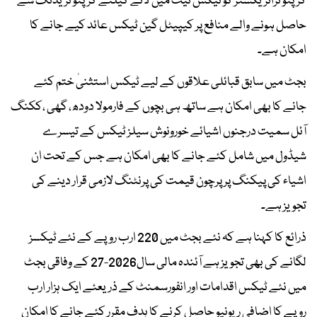
کرپٹو ٹرانزیکشنز کو ٹیکس نیٹ میں لانے کیلئے کرپٹو ٹریڈنگ سے
حاصل ہونے والے منافع پر کیپیٹل گین ٹیکس عائد کیے جانے کا
امکان ہے۔
بجٹ میں سابق قبائلی علاقوں کے لیے ٹیکس استثنیٰ ختم کئے
جانے کا بھی امکان ہے ساتھ ہی بچوں کے فارمولا دودھ، گھی ،ککنگ
آئل سمیت درجنوں اشیائے خورونوش سیلز ٹیکس کے تیسرے
شیڈول میں شامل کئے جانے کا بھی امکان ہے جس کے تحت ان
اشیاء کی پیکنگ پر پرچون قیمت کی پرنٹنگ لازمی قرار دینے کی
تجویز ہے۔
ذرائع کا کہنا ہے کہ نئے بجٹ میں 220 ارب روپے کے نئے ٹیکسز
لگانے کی بھی تجویز ہے آئندہ مالی سال2026-27 کے وفاقی بجٹ
میں نئے ٹیکس اقدامات اور انفورسمنٹ کے ذریعئے ایک ہزار ارب
روپے کا اضافی ریونیو حاصل کرنے کا ہدف مقرر کئے جانے کا امکان