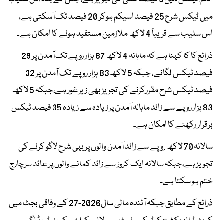
میں ٹیکس شرح 25 فیصد اسیکم ہوکر 20 فیصد تک آسکتی ہے،
اس سلیب سے قریباً 4 لاکھ ملازمین مستفید ہونے کا امکان ہے۔
ذرائع کا کا کہنا ہے کہ ماہانہ 4 لاکھ 67 ہزار روپے تک آمدن پر 29
فیصد ٹیکس لگانے، جبکہ 5 لاکھ 83 ہزار روپے تک آمدن پر 32
فیصد ٹیکس شرح مقررکرنے کی تجویز بھی زیر غور ہے،جبکہ 5 لاکھ
83 ہزار روپے سے زائد ماہانہ آمدن پر زیادہ سے زیادہ 35 فیصد ٹیکس
برقرار رکھنے کا امکان ہے۔
سالانہ 70 لاکھ روپے سے زائد آمدن والوں پر یہی شرح لاگو کرنے کی
تجویز ہے،جبکہ سالانہ ایک کروڑ سے زائد کمانے والوں پر عائد سرچارج
ختم ہو سکتا ہے۔
ذرائع کے مطابق جبکہ آئندہ مالی سال2026-27 کے وفاقی بجٹ میں