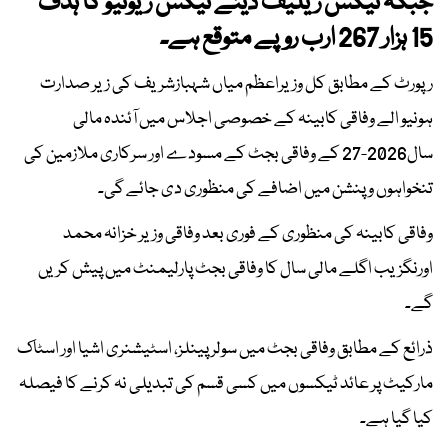
جبکہ ٹیکس ریلیف دینے ٹیکس ریونیو کا ہدف
15 ہزار 267 ارب روپے متوقع ہے۔
رپورٹ کے مطابق کل وزیراعظم میاں شہبازشریف کی زیر صدارت
ہونیو الے وفاقی کابینہ کے خصوصی اجلاس میں آئندہ مالی
سال2026-27 کے وفاقی بجٹ کے مسودے اور سرکاری ملازمین کی
تنخواہوں و پنشن میں اضافے کی منظوری دی جائے گی۔
وفاقی کابینہ کی منظوری کے فوری بعد وفاقی وزیر خزانہ محمد
اورنگزیب اگلے مالی سال کا وفاقی بجٹ پارلیمنٹ میں پیش کریں
گے۔
ذرائع کے مطابق وفاقی بجٹ میں سولر پینلز، اسٹیشنری اشیا اور اسٹاک
مارکیٹ پر عائد ٹیکسوں میں کسی قسم کی تبدیلی نہ کرنے کا فیصلہ
کیا گیا ہے۔