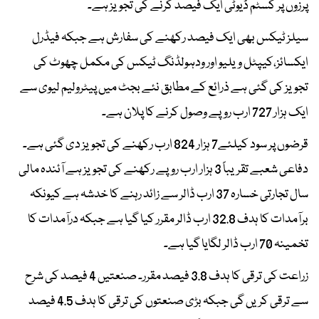
پرزوں پر کسٹم ڈیوٹی ایک فیصد کرنے کی تجویز ہے۔
سیلز ٹیکس بھی ایک فیصد رکھنے کی سفارش ہے جبکہ فیڈرل
ایکسائز،کیپٹل ویلیو اور ودہولڈنگ ٹیکس کی مکمل چھوٹ کی
تجویز کی گئی ہے ذرائع کے مطابق نئے بجٹ میں پیٹرولیم لیوی سے
ایک ہزار 727 ارب روپے وصول کرنے کا پلان ہے۔
قرضوں پر سود کیلئے7 ہزار 824 ارب رکھنے کی تجویز دی گئی ہے۔
دفاعی شعبے تقریباً 3 ہزار ارب روپے رکھنے کی تجویز ہے آئندہ مالی
سال تجارتی خسارہ 37 ارب ڈالر سے زائد رہنے کا خدشہ ہے کیونکہ
برآمدات کا ہدف 32.8 ارب ڈالر مقرر کیا گیا ہے جبکہ درآمدات کا
تخمینہ 70 ارب ڈالر لگایا گیا ہے۔
زراعت کی ترقی کا ہدف 3.8 فیصد مقرر۔ صنعتیں 4 فیصد کی شرح
سے ترقی کریں گی جبکہ بڑی صنعتوں کی ترقی کا ہدف 4.5 فیصد