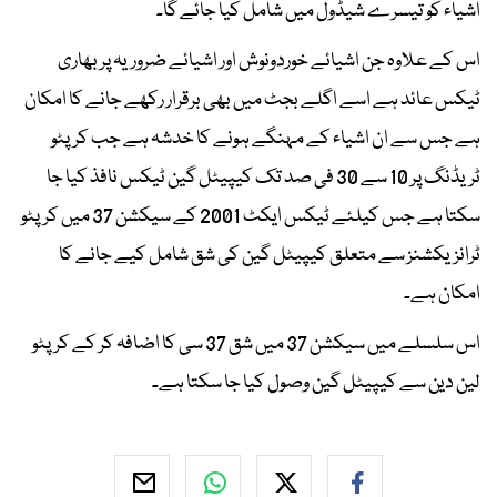
اشیاء کو تیسرے شیڈول میں شامل کیا جائے گا۔
اس کے علاوہ جن اشیائے خوردونوش اور اشیائے ضروریہ پر بھاری
ٹیکس عائد ہے اسے اگلے بجٹ میں بھی برقرار رکھے جانے کا امکان
ہے جس سے ان اشیاء کے مہنگے ہونے کا خدشہ ہے جب کرپٹو
ٹریڈنگ پر 10 سے 30 فی صد تک کیپیٹل گین ٹیکس نافذ کیا جا
سکتا ہے جس کیلئے ٹیکس ایکٹ 2001 کے سیکشن 37 میں کرپٹو
ٹرانزیکشنز سے متعلق کیپیٹل گین کی شق شامل کیے جانے کا
امکان ہے۔
اس سلسلے میں سیکشن 37 میں شق 37 سی کا اضافہ کر کے کرپٹو
لین دین سے کیپیٹل گین وصول کیا جا سکتا ہے۔