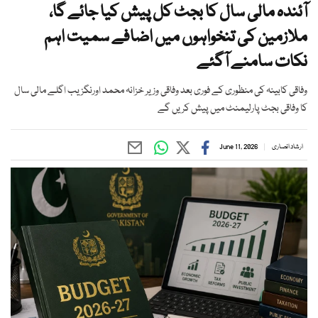
آئندہ مالی سال کا بجٹ کل پیش کیا جائے گا،
ملازمین کی تنخواہوں میں اضافے سمیت اہم
نکات سامنے آگئے
وفاقی کابینہ کی منظوری کے فوری بعد وفاقی وزیر خزانہ محمد اورنگزیب اگلے مالی سال
کا وفاقی بجٹ پارلیمنٹ میں پیش کریں گے
ارشاد انصاری
June 11, 2026