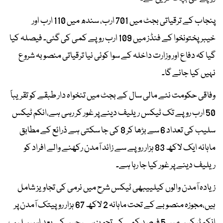
پنجاب کے ترقیاتی بجٹ میں 701 ارب، سندھ میں 110 ارب اور
خیبرپختونخوا کے فنڈز میں 109 ارب روپے کمی کی گئی۔ فیصلہ کیا
گیا کہ دفاع اور وزارت داخلہ کے سوا کوئی نیا ترقیاتی منصوبہ شروع
نہیں کیا جائے گا۔
وفاقی حکومت نئے مالی سال کے بجٹ میں تنخواہ دار طبقے کو تقریباً
50 ارب روپے تک ٹیکس ریلیف دینے پر غور کر رہی ہے،انکم ٹیکس
سلیب کی تعداد 6 سے بڑھا کر 8 کی جا سکتی ہے ذرائع کے مطابق
ماہانہ ایک لاکھ 83 ہزار روپے سے زائد آمدن رکھنے والے افراد کو
ریلیف دینے پر غور کیا جا رہا ہے۔
زیادہ آمدن والوں کیلییبھی ٹیکس شرح میں نرمی کی تجاویز شامل
ہیں،مجوزہ منصوبے کے تحت ماہانہ 2 لاکھ 67 ہزار روپیتک آمدن پر
انکم ٹیکس میں 5 فیصد کمی کی تجویز ہے، جس کے بعد اس سلیب