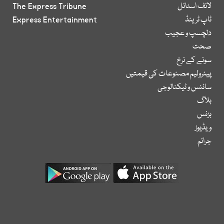
لائف اسٹائل
The Express Tribune
ٹاپ ٹرینڈ
Express Entertainment
دلچسپ و عجیب
صحت
سونے کے نرخ
پیٹرولیم مصنوعات کی قیمتیں
سائنس و ٹیکنالوجی
بلاگ
بزنس
ویڈیوز
جرائم