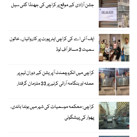
جشن آزادی کے موقع پر کراچی کی جھنڈا گلی سیل
ایف آئی اے کی کراچی ایئرپورٹ پر کارروائیاں، خاتون
سمیت 3 مسافر آف لوڈ
کراچی میں انکروچمنٹ آپریشن کے دوران ٹیم پر
حملہ اور ہنگامہ آرائی کرنے پر 33 ملزمان گرفتار
کراچی: محکمہ موسمیات کی شہر میں بوندا باندی،
پھوار کی پیشگوئی