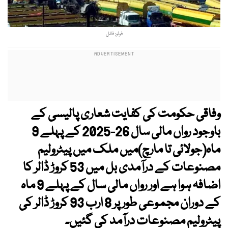
فوٹو: فائل
وفاقی حکومت کی کفایت شعاری پالیسی کے
باوجود رواں مالی سال 26-2025 کے پہلے 9
ماہ(جولائی تا مارچ)میں ملک میں پیٹرولیم
مصنوعات کے درآمدی بل میں 53 کروڑ ڈالر کا
اضافہ ہوا ہے اور رواں مالی سال کے پہلے 9 ماہ
کے دوران مجموعی طور پر 8 ارب 93 کروڑ ڈالر کی
پیٹرولیم مصنوعات درآمد کی گئیں۔