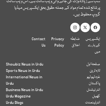
سب سے زیادہ وزٹ کی جانے والی ویب سائٹ ہے۔ اس ویب سائٹ
پر شائع شدہ تمام مواد کے جملہ حقوق بحق ایکسپریس میڈیا
گروپ محفوظ ہیں۔
ایکسپریس
ضابطہ
Privacy
Contact
کے بارے
اخلاق
Policy
Us
میں
صفحۂ اول
Showbiz News in Urdu
تازہ ترین
Sports News in Urdu
غزہ لہو لہو
International News in
پاکستان
Urdu
انٹر نیشنل
Business News in Urdu
کھیل
Urdu Magazine
انٹرٹینمنٹ
Urdu Blogs