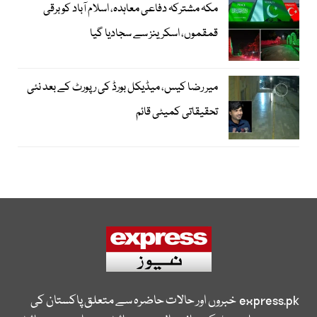
مکہ مشترکہ دفاعی معاہدہ، اسلام آباد کو برقی
قمقموں، اسکرینز سے سجادیا گیا
میر رضا کیس، میڈیکل بورڈ کی رپورٹ کے بعد نئی
تحقیقاتی کمیٹی قائم
express.pk
خبروں اور حالات حاضرہ سے متعلق پاکستان کی