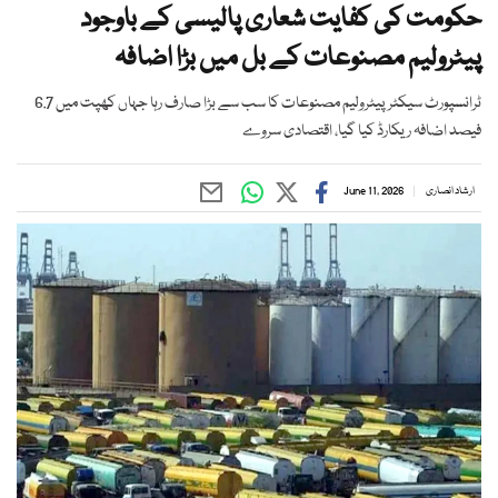
حکومت کی کفایت شعاری پالیسی کے باوجود
پیٹرولیم مصنوعات کے بل میں بڑا اضافہ
ٹرانسپورٹ سیکٹر پیٹرولیم مصنوعات کا سب سے بڑا صارف رہا جہاں کھپت میں 6.7
فیصد اضافہ ریکارڈ کیا گیا، اقتصادی سروے
ارشاد انصاری
June 11, 2026