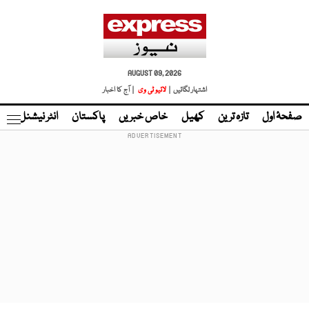
AUGUST 09, 2026
اشتہار لگائیں |
لائیو ٹی وی
| آج کا اخبار
صفحۂ اول
تازہ ترین
کھیل
خاص خبریں
پاکستان
انٹر نیشنل
ٹا