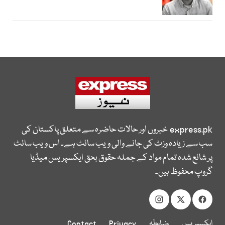
express.pk
خبروں اور حالات حاضرہ سے متعلق پاکستان کی
سب سے زیادہ وزٹ کی جانے والی ویب سائٹ ہے۔ اس ویب سائٹ
پر شائع شدہ تمام مواد کے جملہ حقوق بحق ایکسپریس میڈیا
گروپ محفوظ ہیں۔
ایکسپریس
ضابطہ
Privacy
Contact