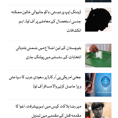
ڈیٹنگ ایپ پر دوستی، باکو جانیوالی خاتون ممکنہ
جنسی استحصال کے معاملے پر آف لوڈ، اہم
انکشافات
بلوچستان کے تین اضلاع میں ضمنی بلدیاتی
انتخابات کے سلسلے میں پولنگ جاری
جعلی امریکی پی آر کارڈ پر سعودی عرب کا سیاحتی
ویزا حاصل کرنے والا مسافر آف لوڈ
میر رضا ہلاکت کیس میں اہم پیشرفت، اغوا کا
مقدمہ قتل کے مقدمے میں تبدیل