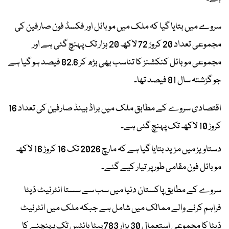
سروے میں بتایا گیا کہ ملک میں موبائل اور فکسڈ فون صارفین کی
مجموعی تعداد 20 کروڑ 72 لاکھ 20 ہزار تک پہنچ گئی ہے اور
مجموعی موبائل کنکشنز کا تناسب بھی بڑھ کر 82.6 فیصد ہو گیا ہے
جو گزشتہ سال 81 فیصد تھا۔
اقتصادی سروے کے مطابق ملک میں براڈ بینڈ صارفین کی تعداد 16
کروڑ 10 لاکھ تک پہنچ گئی ہے۔
دستاویز میں مزید بتایا گیا ہے کہ مارچ 2026 تک 16 کروڑ 16 لاکھ
موبائل فون مقامی طور پر تیار کیے گئے۔
سروے کے مطابق پاکستان دنیا میں سب سے سستا انٹرنیٹ ڈیٹا
فراہم کرنے والے ممالک میں شامل ہے جبکہ ملک میں انٹرنیٹ
ڈیٹا کا مجموعی استعمال 30 ہزار 783 پیٹا بائٹس تک پہنچنے کا