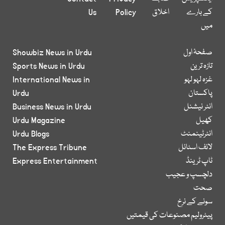
کے بارے
اخلاق
Policy
Us
میں
صفحۂ اول
Showbiz News in Urdu
تازہ ترین
Sports News in Urdu
غزہ لہو لہو
International News in
پاکستان
Urdu
انٹر نیشنل
Business News in Urdu
کھیل
Urdu Magazine
انٹرٹینمنٹ
Urdu Blogs
لائف اسٹائل
The Express Tribune
ٹاپ ٹرینڈ
Express Entertainment
دلچسپ و عجیب
صحت
سونے کے نرخ
پیٹرولیم مصنوعات کی قیمتیں