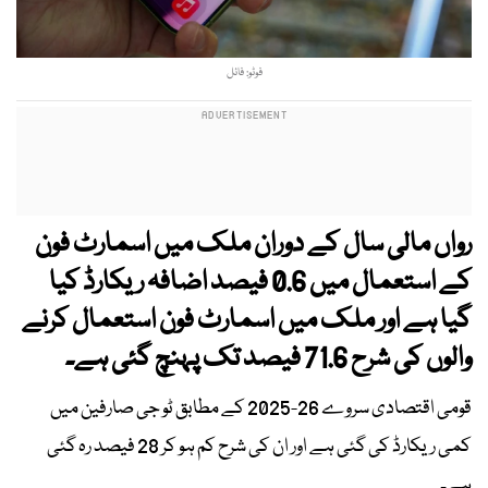
فوٹو: فائل
رواں مالی سال کے دوران ملک میں اسمارٹ فون
کے استعمال میں 0.6 فیصد اضافہ ریکارڈ کیا
گیا ہے اور ملک میں اسمارٹ فون استعمال کرنے
والوں کی شرح 71.6 فیصد تک پہنچ گئی ہے۔
قومی اقتصادی سروے 26-2025 کے مطابق ٹو جی صارفین میں
کمی ریکارڈ کی گئی ہے اور ان کی شرح کم ہو کر 28 فیصد رہ گئی
ہے۔