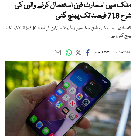
ملک میں اسمارٹ فون استعمال کرنے والوں کی
شرح 71.6 فیصد تک پہنچ گئی
اقتصادی سروے کے مطابق ملک میں براڈ بینڈ صارفین کی تعداد 16 کروڑ 10 لاکھ تک
پہنچ گئی ہے
ارشاد انصاری
June 11, 2026