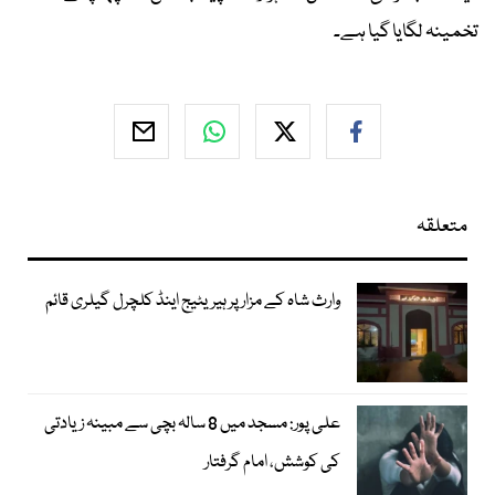
تخمینہ لگایا گیا ہے۔
متعلقہ
وارث شاہ کے مزار پر ہیریٹیج اینڈ کلچرل گیلری قائم
علی پور: مسجد میں 8 سالہ بچی سے مبینہ زیادتی
کی کوشش، امام گرفتار