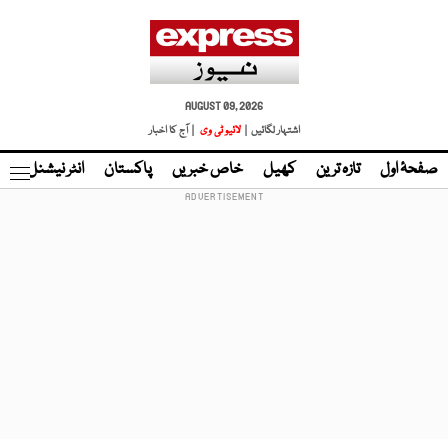
AUGUST 09, 2026
اشتہار لگائیں |
لائیو ٹی وی
| آج کا اخبار
صفحۂ اول
تازہ ترین
کھیل
خاص خبریں
پاکستان
انٹر نیشنل
ٹا