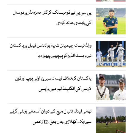
پی سی بی نے ڈومیسٹک کرکٹر حمزہ نذر پر دو سال
کی پابندی عائد کردی
ورلڈ ٹیسٹ چیمپئن شپ: پوائنٹس ٹیبل پر پاکستان
نے ویسٹ انڈیز کو پیچھے چھوڑ دیا
پاکستان کیخلاف ٹیسٹ سیریز، اولی پوپ اور ڈین
لارنس کی انگلینڈ ٹیم میں واپسی
تھائی لینڈ: فٹبال میچ کے دوران آسمانی بجلی گرنے
سے ایک کھلاڑی جاں بحق، 12 زخمی