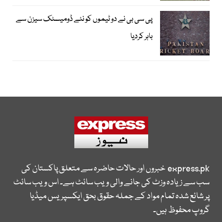
پی سی بی نے دو ٹیموں کو نئے ڈومیسٹک سیزن سے
باہر کردیا
express.pk
خبروں اور حالات حاضرہ سے متعلق پاکستان کی
سب سے زیادہ وزٹ کی جانے والی ویب سائٹ ہے۔ اس ویب سائٹ
پر شائع شدہ تمام مواد کے جملہ حقوق بحق ایکسپریس میڈیا
گروپ محفوظ ہیں۔