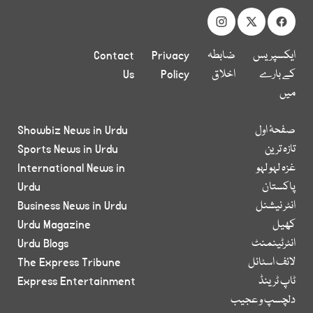
ایکسپریس
ضابطہ
Privacy
Contact
کے بارے
اخلاق
Policy
Us
میں
صفحۂ اول
Showbiz News in Urdu
تازہ ترین
Sports News in Urdu
غزہ لہو لہو
International News in
پاکستان
Urdu
انٹر نیشنل
Business News in Urdu
کھیل
Urdu Magazine
انٹرٹینمنٹ
Urdu Blogs
لائف اسٹائل
The Express Tribune
ٹاپ ٹرینڈ
Express Entertainment
دلچسپ و عجیب