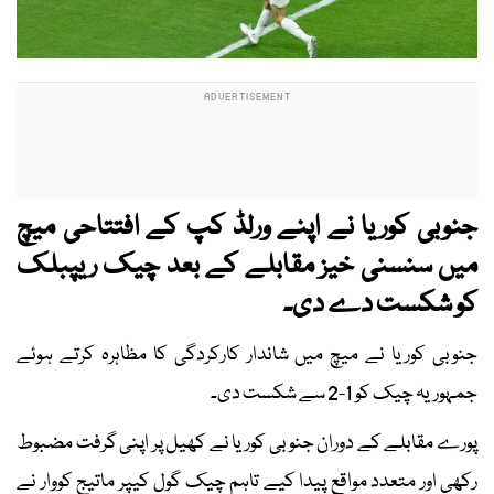
جنوبی کوریا نے اپنے ورلڈ کپ کے افتتاحی میچ
میں سنسنی خیز مقابلے کے بعد چیک ریپبلک
کو شکست دے دی۔
جنوبی کوریا نے میچ میں شاندار کارکردگی کا مظاہرہ کرتے ہوئے
جمہوریہ چیک کو 1-2 سے شکست دی۔
پورے مقابلے کے دوران جنوبی کوریا نے کھیل پر اپنی گرفت مضبوط
رکھی اور متعدد مواقع پیدا کیے تاہم چیک گول کیپر ماتیج کووار نے