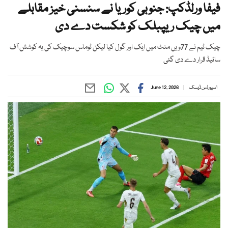
فیفا ورلڈکپ: جنوبی کوریا نے سنسنی خیز مقابلے
میں چیک ریپبلک کو شکست دے دی
چیک ٹیم نے 77ویں منٹ میں ایک اور گول کیا لیکن ٹوماس سوچیک کی یہ کوشش آف
سائیڈ قرار دے دی گئی
اسپورٹس ڈیسک
June 12, 2026