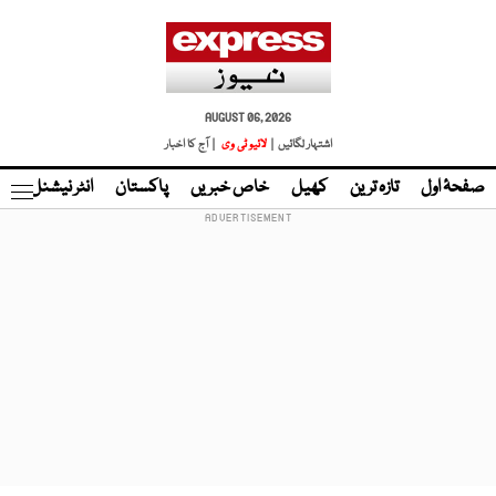
AUGUST 06, 2026
اشتہار لگائیں |
لائیو ٹی وی
| آج کا اخبار
صفحۂ اول
تازہ ترین
کھیل
خاص خبریں
پاکستان
انٹر نیشنل
ٹا