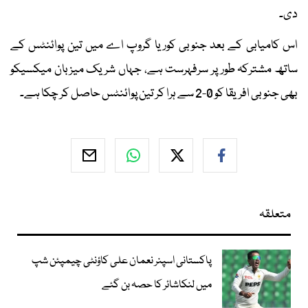
دی۔
اس کامیابی کے بعد جنوبی کوریا گروپ اے میں تین پوائنٹس کے
ساتھ مشترکہ طور پر سرفہرست ہے، جہاں شریک میزبان میکسیکو
بھی جنوبی افریقا کو 0-2 سے ہرا کر تین پوائنٹس حاصل کر چکا ہے۔
متعلقہ
پاکستانی اسپنر نعمان علی کاؤنٹی چیمپئن شپ
میں لنکاشائر کا حصہ بن گئے