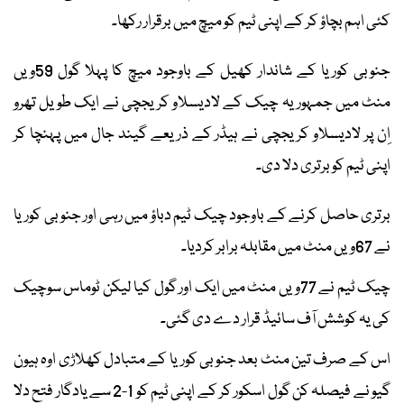
کئی اہم بچاؤ کر کے اپنی ٹیم کو میچ میں برقرار رکھا۔
جنوبی کوریا کے شاندار کھیل کے باوجود میچ کا پہلا گول 59ویں
منٹ میں جمہوریہ چیک کے لادیسلاو کریجچی نے ایک طویل تھرو
اِن پر لادیسلاو کریجچی نے ہیڈر کے ذریعے گیند جال میں پہنچا کر
اپنی ٹیم کو برتری دلا دی۔
برتری حاصل کرنے کے باوجود چیک ٹیم دباؤ میں رہی اور جنوبی کوریا
نے 67ویں منٹ میں مقابلہ برابر کردیا۔
چیک ٹیم نے 77ویں منٹ میں ایک اور گول کیا لیکن ٹوماس سوچیک
کی یہ کوشش آف سائیڈ قرار دے دی گئی۔
اس کے صرف تین منٹ بعد جنوبی کوریا کے متبادل کھلاڑی اوہ ہیون
گیو نے فیصلہ کن گول اسکور کر کے اپنی ٹیم کو 1-2 سے یادگار فتح دلا