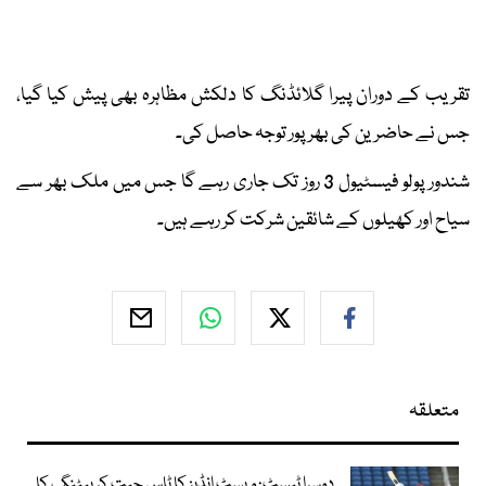
تقریب کے دوران پیرا گلائڈنگ کا دلکش مظاہرہ بھی پیش کیا گیا،
جس نے حاضرین کی بھرپور توجہ حاصل کی۔
شندور پولو فیسٹیول 3 روز تک جاری رہے گا جس میں ملک بھر سے
سیاح اور کھیلوں کے شائقین شرکت کر رہے ہیں۔
متعلقہ
دوسرا ٹیسٹ: ویسٹ انڈیز کا ٹاس جیت کر بیٹنگ کا