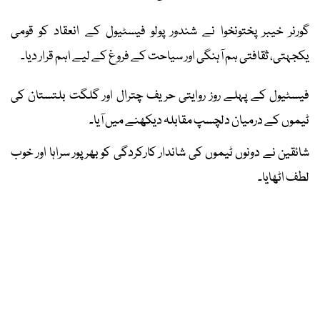
گورنر خیبر پختونخوا نے شندور پولو فیسٹیول کے انعقاد کو قومی
یکجہتی، ثقافتی ہم آہنگی اور سیاحت کے فروغ کے لیے اہم قرار دیا۔
فیسٹیول کے پہلے روز روایتی حریف چترال اور گلگت بلتستان کی
ٹیموں کے درمیان دلچسپ مقابلہ دیکھنے میں آیا۔
شائقین نے دونوں ٹیموں کی شاندار کارکردگی کو بھرپور سراہا اور خوب
لطف اٹھایا۔