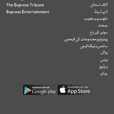
لائف اسٹائل
The Express Tribune
ٹاپ ٹرینڈ
Express Entertainment
دلچسپ و عجیب
صحت
سونے کے نرخ
پیٹرولیم مصنوعات کی قیمتیں
سائنس و ٹیکنالوجی
بلاگ
بزنس
ویڈیوز
جرائم