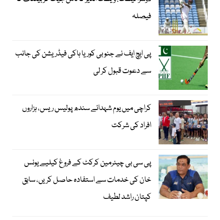
فیصلہ
پی ایچ ایف نے جنوبی کوریا ہاکی فیڈریشن کی جانب
سے دعوت قبول کر لی
کراچی میں یوم شہدائے سندھ پولیس ریس، ہزاروں
افراد کی شرکت
پی سی بی چیئرمین کرکٹ کے فروغ کیلیے یونس
خان کی خدمات سے استفادہ حاصل کریں، سابق
کپتان راشد لطیف