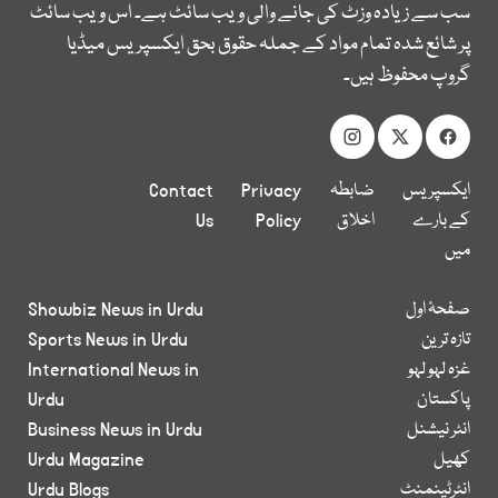
سب سے زیادہ وزٹ کی جانے والی ویب سائٹ ہے۔ اس ویب سائٹ
پر شائع شدہ تمام مواد کے جملہ حقوق بحق ایکسپریس میڈیا
گروپ محفوظ ہیں۔
ایکسپریس
ضابطہ
Privacy
Contact
کے بارے
اخلاق
Policy
Us
میں
صفحۂ اول
Showbiz News in Urdu
تازہ ترین
Sports News in Urdu
غزہ لہو لہو
International News in
پاکستان
Urdu
انٹر نیشنل
Business News in Urdu
کھیل
Urdu Magazine
انٹرٹینمنٹ
Urdu Blogs