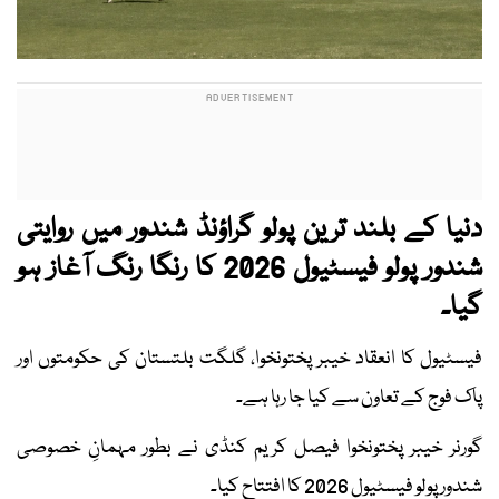
دنیا کے بلند ترین پولو گراؤنڈ شندور میں روایتی
شندور پولو فیسٹیول 2026 کا رنگا رنگ آغاز ہو
گیا۔
فیسٹیول کا انعقاد خیبر پختونخوا، گلگت بلتستان کی حکومتوں اور
پاک فوج کے تعاون سے کیا جا رہا ہے۔
گورنر خیبر پختونخوا فیصل کریم کنڈی نے بطور مہمانِ خصوصی
شندور پولو فیسٹیول 2026 کا افتتاح کیا۔