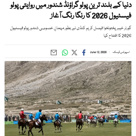
دنیا کے بلند ترین پولو گراؤنڈ شندور میں روایتی پولو
فیسٹیول 2026 کا رنگا رنگ آغاز
گورنر خیبر پختونخوا فیصل کریم کنڈی نے بطور مہمانِ خصوصی شندور پولو فیسٹیول
2026 کا افتتاح کیا
اسپورٹس ڈیسک
June 12, 2026