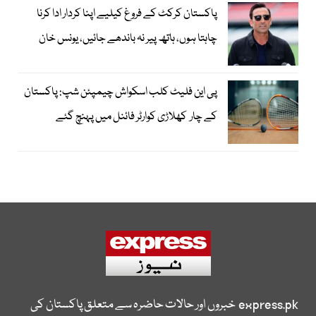
پاکستان کرکٹ کے فروغ کیلیے اپنا کردار ادا کرنا
چاہتا ہوں، ہاتھ پیر نہ باندھے جائیں، یونس خان
پی این فلیٹ کلب اسکواش چیمپئن شپ: پاکستان
کے چار کھلاڑی کوارٹر فائنل میں پہنچ گئے
express.pk
خبروں اور حالات حاضرہ سے متعلق پاکستان کی