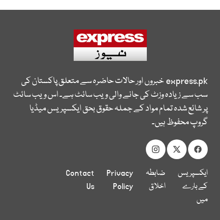
express.pk
خبروں اور حالات حاضرہ سے متعلق پاکستان کی
سب سے زیادہ وزٹ کی جانے والی ویب سائٹ ہے۔ اس ویب سائٹ
پر شائع شدہ تمام مواد کے جملہ حقوق بحق ایکسپریس میڈیا
گروپ محفوظ ہیں۔
ایکسپریس
ضابطہ
Privacy
Contact
کے بارے
اخلاق
Policy
Us
میں