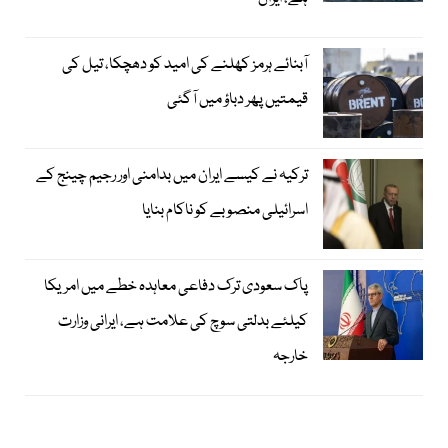
آبنائے ہرمز کھلنے کی امید کو دھچکا، تیل کی
قیمتیں پھر دباؤ میں آگئی
ترکیہ نے کیسے ایران میں بدامنی اور رجیم چینج کے
اسرائیلی منصوبے کو ناکام بنایا
پاک سعودی ترک دفاعی معاہدہ خطے میں امریکا
کیلئے بدلتی سوچ کی علامت ہے، ایرانی وزارت
خارجہ