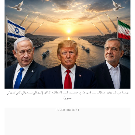
صدر ٹرمپ نے دونوں ممالک سے فوری طور پر حملے روکنے کا مطالبہ کیا تھا (اے آئی سے بنوائی گئی تصوراتی
تصویر)