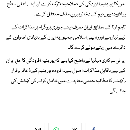
امریکا یورینیم افزودگی کی صلاحیت ترک کرے اور اپنے اعلیٰ سطح
پر افزودہ یورینیم کے ذخائر بیرونِ ملک منتقل کرے۔
تاہم ارنا کے مطابق ایران صرف اپنے جوہری پروگرام پر مذاکرات کے
لیے تیار ہے اور وہ بھی اسلامی جمہوریہ ایران کے بنیادی اصولوں کے
دائرے میں رہتے ہوئے کرے گا۔
ایرانی سرکاری میڈیا نے واضح کیا ہے کہ یورینیم افزودگی کا حق ایران
کے لیے ناقابلِ مذاکرات اصول ہے۔ افزودہ یورینیم کے ذخائر برقرار
رکھنے کا مطالبہ حتمی معاہدے میں شامل کرنے کی کوشش کی
جائے گی۔