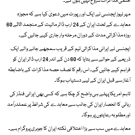
حتمی مذاکرات شروع نہیں ہوں گے۔
مہر نیوز ایجنسی نے ایک اور رپورٹ میں دعویٰ کیا ہے کہ مجوزہ
معاہدے کے تحت ایران کے 24 ارب ڈالر مالیت کے منجمد اثاثے 60
روزہ مذاکراتی مدت کے دوران مرحلہ وار جاری کیے جائیں گے۔
ایجنسی نے ایرانی مذاکراتی ٹیم کے قریب سمجھے جانے والے ایک
ذریعے کے حوالے سے بتایا کہ 60 دن کے اندر 24 ارب ڈالر ایران کو
فراہم کیے جائیں گے۔ اس رقم کا نصف حصہ مذاکرات کے باضابطہ
آغاز سے قبل ایران کے لیے دستیاب ہوگا۔
تاہم امریکا پہلے ہی واضح کر چکا ہے کہ کسی بھی ایرانی فنڈز کی
رہائی کا انحصار ایران کی جانب سے معاہدے کی شرائط پر عملدرآمد
اور مطلوبہ رعایتوں پر ہوگا۔
معاہدے میں سب سے بڑا اختلافی نکتہ ایران کا جوہری پروگرام ہے۔