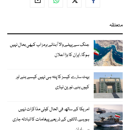
متعلقہ
جنگ سے پہلے والا آبنائے ہرمز اب کبھی بحال نہیں
ہوگا، ایران کا بڑا اعلان
بہت سارے کیسز کا پتہ ہی نہیں کیسے بنے اور
کیوں بنے، نورین نیازی
امریکا کے ساتھ فی الحال کوئی مذاکرات نہیں
ہورہے، ثالثوں کے ذریعے پیغامات کا تبادلہ جاری
ہے، ایران