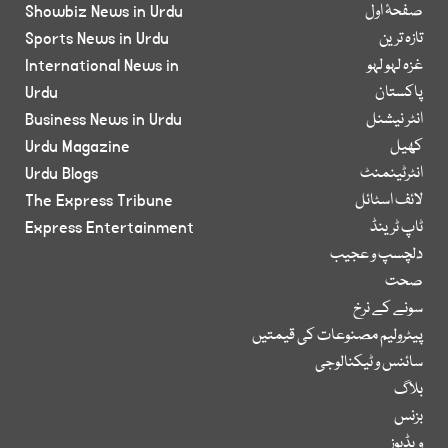
صفحۂ اول
Showbiz News in Urdu
تازہ ترین
Sports News in Urdu
غزہ لہو لہو
International News in
پاکستان
Urdu
انٹر نیشنل
Business News in Urdu
کھیل
Urdu Magazine
انٹرٹینمنٹ
Urdu Blogs
لائف اسٹائل
The Express Tribune
ٹاپ ٹرینڈ
Express Entertainment
دلچسپ و عجیب
صحت
سونے کے نرخ
پیٹرولیم مصنوعات کی قیمتیں
سائنس و ٹیکنالوجی
بلاگ
بزنس
ویڈیوز