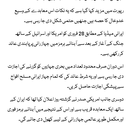
رپورٹ میں مزید کہا گیا ہے کہ یہ نکات اس معاہدے کے وسیع
خدوخال کا حصہ ہیں جنھیں حتمی شکل دی جا رہی ہے۔
ایرانی میڈیا کے مطابق 28 فروری کو امریکا اور اسرائیل کے ساتھ
جنگ کے آغاز کے بعد سے آبنائے ہرمز میں جہاز رانی پر پابندی عائد
کر رکھی ہے۔
اس دوران صرف محدود تعداد میں بحری جہازوں کو گزرنے کی اجازت
دی جا رہی ہے اور یہ شرط عائد کی کہ تمام جہاز ایرانی مسلح افواج
سے پیشگی اجازت حاصل کریں۔
دوسری جانب امریکی صدر نے گزشتہ روز اعلان کیا تھا کہ ایران کے
ساتھ ایک معاہدہ قریب ہے اور اس کے نتیجے میں آبنائے ہرمز فوری
اور مکمل طور پر عالمی جہاز رانی کے لیے کھول دی جائے گی۔