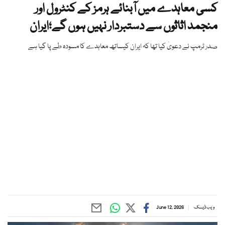
کسی معاہدے میں آبنائے ہرمز کے کنٹرول اور
منجمد اثاثوں سے دستبردار نہیں ہوں گے؛ایران
صدر ٹرمپ نے دعویٰ کیا تھا کہ ایران کیساتھ معاہدے کا مسودہ طے پا گیا ہے
ویب ڈیسک
June 12, 2026