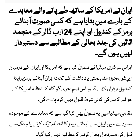
ایران نے امریکا کے ساتھ طے پانے والے معاہدے
کے بارے میں بتایا ہے کہ کسی صورت آبنائے
ہرمز کے کنٹرول اور اپنے 24 ارب ڈالر کے منجمد
اثاثوں کی جلد بحالی کے مطالبے سے دستبردار
نہیں ہوں گے۔
ایرانی سرکاری میڈیا نے دعویٰ کیا ہے کہ امریکا اور ایران کے درمیان
زیرِ غور مجوزہ مفاہمتی یادداشت کے تحت ایران آبنائے ہرمز پر اپنا
کنٹرول برقرار رکھے گا اور اس اہم بحری گزرگاہ کا انتظام امریکا کے
حوالے کرنے کی کوئی شرط قبول نہیں کرنا پڑے گی۔
مقامی میڈیا میں یہ دعویٰ بھی کیا گیا ہے کہ معاہدے کے موجودہ
مسودے میں ایران سے آبنائے ہرمز کا انتظام ترک کرنے یا جنگ سے
قبل کی صورتحال بحال کرنے کا مطالبہ نہیں کیا گیا۔