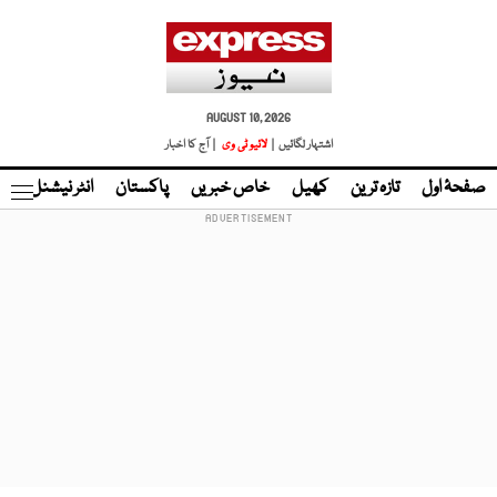
AUGUST 10, 2026
اشتہار لگائیں |
لائیو ٹی وی
| آج کا اخبار
صفحۂ اول
تازہ ترین
کھیل
خاص خبریں
پاکستان
انٹر نیشنل
ٹا