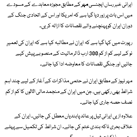
ایرانی خبر رساں ایجنسی
مہر
کے مطابق مجوزہ معاہدے کے مسودے
میں اس بات پر زور دیا گیا ہے کہ امریکا اور اس کے اتحادی جنگ کے
دوران ایران کو پہنچنے والے نقصانات کا ازالہ کریں۔
رپورٹ میں کہا گیا ہے کہ ایران نے مطالبہ کیا ہے کہ ایران کی تعمیرِ
نو کے لیے کم از کم 300 ارب ڈالر مالیت کے منصوبے پیش کیے
جائیں اور جنگی نقصانات کا معاوضہ ادا کیا جائے۔
مہر نیوز کے مطابق ایران نے حتمی مذاکرات کے آغاز کے لیے چند اہم
شرائط بھی رکھی ہیں، جن میں ایران کے منجمد مالی اثاثوں کا کم از کم
نصف حصہ جاری کیا جائے۔
علاوہ ازیں ایرانی تیل پر عائد پابندیاں معطل کی جائیں۔ ایران کے
خلاف بحری ناکہ بندی ختم کی جائے۔ ان شرائط کی تکمیل سے پہلے