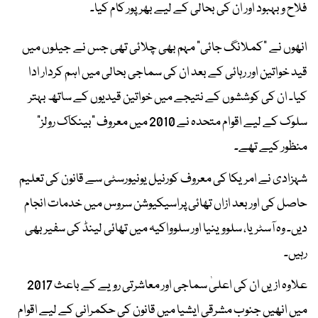
فلاح و بہبود اور ان کی بحالی کے لیے بھرپور کام کیا۔
انھوں نے "کملانگ جائی" مہم بھی چلائی تھی جس نے جیلوں میں
قید خواتین اور رہائی کے بعد ان کی سماجی بحالی میں اہم کردار ادا
کیا۔ ان کی کوششوں کے نتیجے میں خواتین قیدیوں کے ساتھ بہتر
سلوک کے لیے اقوام متحدہ نے 2010 میں معروف "بینکاک رولز"
منظور کیے تھے۔
شہزادی نے امریکا کی معروف کورنیل یونیورسٹی سے قانون کی تعلیم
حاصل کی اور بعد ازاں تھائی پراسیکیوشن سروس میں خدمات انجام
دیں۔ وہ آسٹریا، سلووینیا اور سلوواکیہ میں تھائی لینڈ کی سفیر بھی
رہیں۔
علاوہ ازیں ان کی اعلیٰ سماجی اور معاشرتی رویے کے باعث 2017
میں انھیں جنوب مشرقی ایشیا میں قانون کی حکمرانی کے لیے اقوام