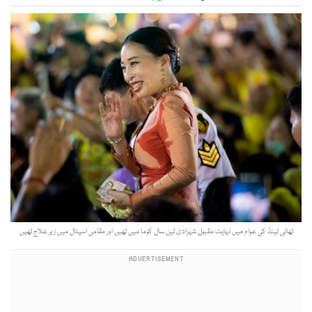
تھائی لینڈ کی عوام میں نہایت مقبول شہزادی تین سال کوما میں تھیں اور مقامی اسپتال میں زیر علاج تھیں