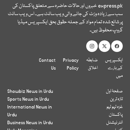
express.pk
خبروں اور حالات حاضرہ سے متعلق پاکستان کی
سب سے زیادہ وزٹ کی جانے والی ویب سائٹ ہے۔ اس ویب سائٹ
پر شائع شدہ تمام مواد کے جملہ حقوق بحق ایکسپریس میڈیا
گروپ محفوظ ہیں۔
ایکسپریس
ضابطہ
Privacy
Contact
کے بارے
اخلاق
Policy
Us
میں
صفحۂ اول
Showbiz News in Urdu
تازہ ترین
Sports News in Urdu
غزہ لہو لہو
International News in
پاکستان
Urdu
انٹر نیشنل
Business News in Urdu