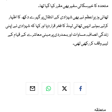
متحدہ کا خیرسگالی سفیر بھی مقرر کیا گیا تھا۔
تھائی وزیرِاعظم نے بھی شہزادی کے انتقال پر گہرے دکھ کا اظہار
کرتے ہوئے انہیں تھائی لینڈ کا فخر قرار دیا اور کہا کہ شہزادی نے اپنی
زندگی انصاف، مساوات اور ہمدردی پر مبنی معاشرے کے قیام کے
لیے وقف کر رکھی تھی۔
متعلقہ