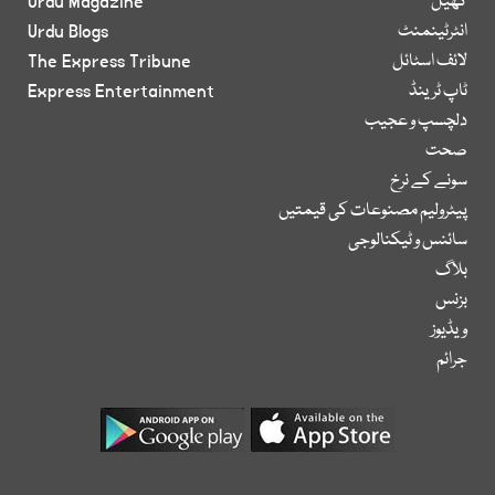
کھیل
Urdu Magazine
انٹرٹینمنٹ
Urdu Blogs
لائف اسٹائل
The Express Tribune
ٹاپ ٹرینڈ
Express Entertainment
دلچسپ و عجیب
صحت
سونے کے نرخ
پیٹرولیم مصنوعات کی قیمتیں
سائنس و ٹیکنالوجی
بلاگ
بزنس
ویڈیوز
جرائم