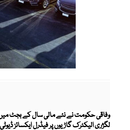
وفاقی حکومت نے نئے مالی سال کے بجٹ میں در
لگژری الیکٹرک گاڑیوں پر فیڈرل ایکسائز ڈیوٹی