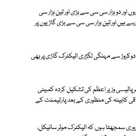
اور دو ہزار سی سی سے بڑی اور تین ہزار سی
ہے ہیں اور تین ہزار سی سی سے بڑی گاڑیوں پر
دوکروڑ سے مہنگی لگژری الیکٹرک گاڑی پر بھی
 پالیسی وزیر اعظم کی تشکیل کردہ کمیٹی
قی کابینہ کی منظوری کے بعد پارلیمنٹ کے
ضروری سمجھتا ہوں کہ الیکٹرک موٹر سائیکل،