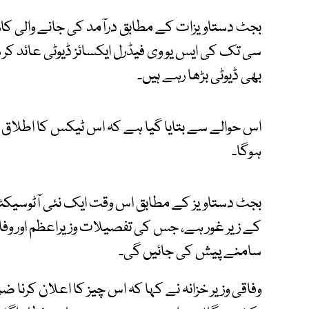
بجٹ دستاویزات کے مطابق درآمد کی جانے والی کاروں 
سی تک کی ایس یو وی فیڈرل ایکسائز ڈیوٹی عائد کر ر
بھی ڈیوٹی بڑھا رہے ہیں۔
اس حوالے سے بتایا گیا ہے کہ اس ٹیکس کا اطلاق 
ہوگا۔
بجٹ دستاویز کے مطابق اس وقت ایک نئی آٹوسیکٹر
کے زیر غور ہے، جس کی تفصیلات وزیراعظم اور وفا
سامنے پیش کی جائیں گی۔
وفاقی وزیر خزانہ نے کہا کہ اس چیز کا اعلان کرنا 