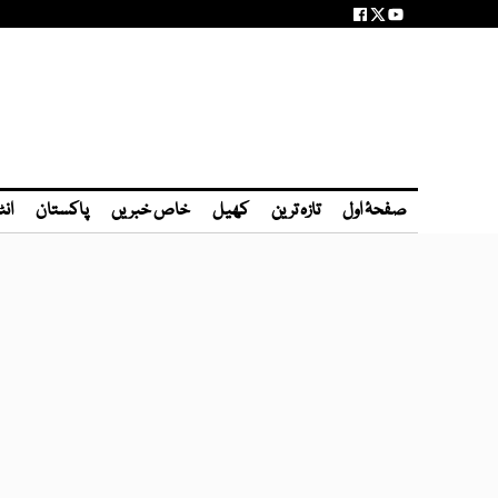
صفحۂ اول
تازہ ترین
کھیل
خاص خبریں
پاکستان
انٹ