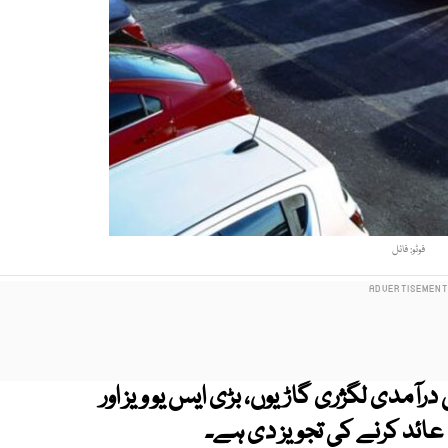
فوٹو: فائل
آمدی لگژری گاڑیوں، بڑی ایس یو ویز اور
 عائد کرنے کی تجویز دی ہے۔