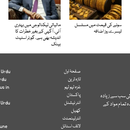
سونے کی قیمت میں مسلسل
مالیاتی ٹیکنالوجی میں بہتری
تیسرے روز اضافہ
آئی، آگہی کے بغیر خطرات کا
اندیشہ بھی ہے، گورنر اسٹیٹ
بینک
صفحۂ اول
 Urdu
تازہ ترین
rdu
غزہ لہو لہو
ws in
پاکستان
کی سب سے زیادہ
انٹر نیشنل
 Urdu
 تمام مواد کے
کھیل
انٹرٹینمنٹ
لائف اسٹائل
bune