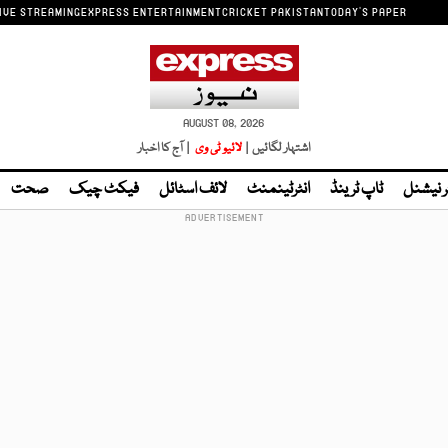
IVE STREAMING
EXPRESS ENTERTAINMENT
CRICKET PAKISTAN
TODAY'S PAPER
AUGUST 08, 2026
اشتہار لگائیں |
لائیو ٹی وی
| آج کا اخبار
ر نیشنل
ٹاپ ٹرینڈ
انٹرٹینمنٹ
لائف اسٹائل
فیکٹ چیک
صحت