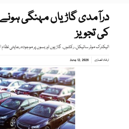
درآمدی گاڑیاں مہنگی ہونے کا
کی تجویز
الیکٹرک موٹر سائیکل، رکشوں، گاڑیوں اور بسوں پر موجودہ رعایتی نظام اگل
ارشاد انصاری
June 12, 2026