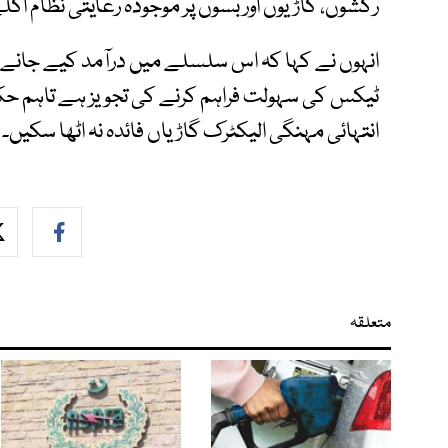
رکشوں، گاڑیوں اور بسوں پر موجودہ رعایتی نظام اگلے
انہوں نے کہا کہ اس سلسلے میں درآمد کیے جانے و
ٹیکس کی سہولت فراہم کرنے کی تجویز ہے تاہم 
انتہائی مہنگی الیکٹرک گاڑیاں فائدہ نہ اٹھا سکیں۔
متعلقہ