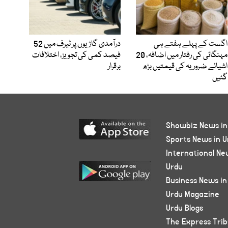
اگست کے پہلے ہفتے ہی
درآمدی گاڑیوں پر ٹیرف میں 52
مہنگائی کی رفتار میں اضافہ، 20
فیصد کمی کی تجویز، اختلافات
اشیائے ضروریہ کی قیمتیں بڑھ
برقرار
گئیں
Showbiz News in
Sports News in U
International Ne
Urdu
Business News in
Urdu Magazine
Urdu Blogs
The Express Tri