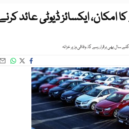
 امکان، ایکسائز ڈیوٹی عائد کرنے
ے سال بھی برقرار رہے گا، وفاقی وزیر خزانہ