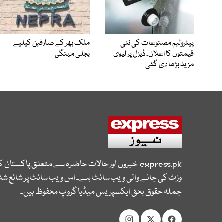
پیٹرولیم مصنوعات کی نئی
ملک بھر کے صارفین کیلیے
قیمتوں کا اعلان، ڈیزل پر لیوی
بجلی مہنگی
مزید بڑھا دی گئی
express.pk
خبروں اور حالات حاضرہ سے متعلق پاکستان 
وزٹ کی جانے والی ویب سائٹ ہے۔ اس ویب سائٹ پر شائع شدہ
جملہ حقوق بحق ایکسپریس میڈیا گروپ محفوظ ہیں۔