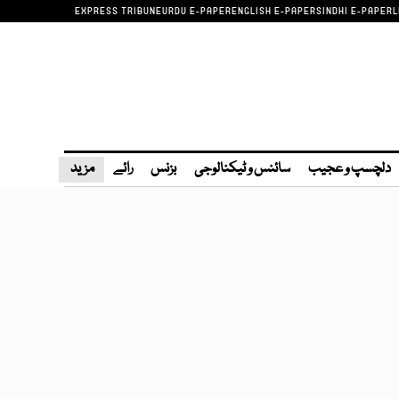
EXPRESS TRIBUNE
URDU E-PAPER
ENGLISH E-PAPER
SINDHI E-PAPER
L
دلچسپ و عجیب
سائنس و ٹیکنالوجی
بزنس
رائے
مزید