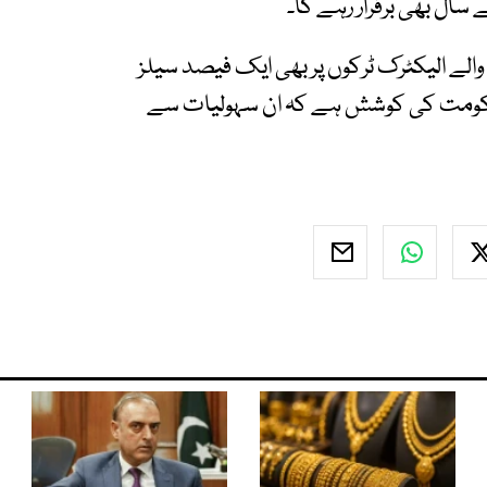
 سال بھی برقرار رہے گا۔
الے الیکٹرک ٹرکوں پر بھی ایک فیصد سیلز
حکومت کی کوشش ہے کہ ان سہولیات سے