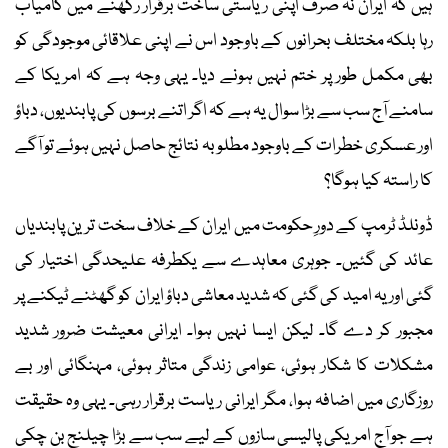
ہیں کہ ایران نہ صرف اپنی ریاستی ساخت برقرار رکھنے میں کامیاب
رہا بلکہ مختلف بحرانوں کے باوجود اس نے اپنی علاقائی موجودگی کو
بھی مکمل طور پر ختم نہیں ہونے دیا۔ یہی وجہ ہے کہ امریکا کے
سامنے آج سب سے بڑا سوال یہ ہے کہ اگر اتنے برسوں کی پابندیوں، دباؤ
اور عسکری خطرات کے باوجود مطلوبہ نتائج حاصل نہیں ہوئے تو آگے
کا راستہ کیا ہوگا؟
ڈونلڈ ٹرمپ کے دورِ حکومت میں ایران کے خلاف سخت ترین پابندیاں
عائد کی گئیں۔ جوہری معاہدے سے یکطرفہ علیحدگی اختیار کی
گئی اور یہ امید کی گئی کہ شدید معاشی دباؤ ایران کو گھٹنے ٹیکنے پر
مجبور کر دے گا۔ لیکن ایسا نہیں ہوا۔ ایرانی معیشت ضرور شدید
مشکلات کا شکار ہوئی، عوامی زندگی متاثر ہوئی، مہنگائی اور بے
روزگاری میں اضافہ ہوا، مگر ایرانی ریاست برقرار رہی۔ یہی وہ حقیقت
ہے جو آج امریکی پالیسی سازوں کے لیے سب سے بڑا چیلنج بن چکی