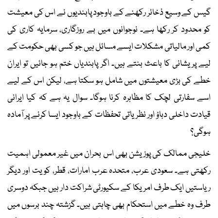
گیس کے وسیع ذخائر رکھنے کے باوجود پابندیوں نے اس کی معیشت
کو محدود کر رکھا ہے۔ نوجوانوں میں بے روزگاری، سرمایہ کاری کی
کمی اور مالیاتی مشکلات ایسے مسائل ہیں جو کسی بھی حکومت کے
لیے پریشانی کا باعث بنتے ہیں۔ اگر پابندیاں ختم ہو جائیں تو ایران
خطے کی بڑی معیشتوں میں شامل ہو سکتا ہے، لیکن اس کے لیے
اسے سفارتی لچک کا مظاہرہ کرنا ہوگا۔ سوال یہ ہے کہ کیا ایرانی
قیادت داخلی دباؤ اور نظریاتی تحفظات کے باوجود ایسا کرنے پر آمادہ
ہوگی؟
خلیجی ممالک کی پوزیشن بھی اس بحران میں غیر معمولی اہمیت
رکھتی ہے۔ سعودی عرب، متحدہ عرب امارات، قطر، کویت اور دیگر
ریاستیں ایک طرف امریکا کے سکیورٹی شراکت دار ہیں جبکہ دوسری
طرف وہ خطے میں استحکام بھی چاہتی ہیں۔ گزشتہ چند برسوں میں