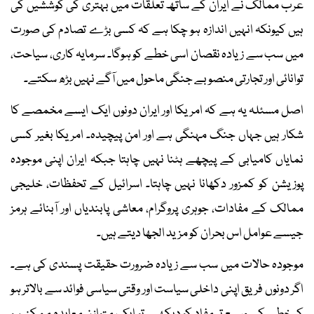
عرب ممالک نے ایران کے ساتھ تعلقات میں بہتری کی کوششیں کی
ہیں کیونکہ انہیں اندازہ ہو چکا ہے کہ کسی بڑے تصادم کی صورت
میں سب سے زیادہ نقصان اسی خطے کو ہوگا۔ سرمایہ کاری، سیاحت،
توانائی اور تجارتی منصوبے جنگی ماحول میں آگے نہیں بڑھ سکتے۔
اصل مسئلہ یہ ہے کہ امریکا اور ایران دونوں ایک ایسے مخمصے کا
شکار ہیں جہاں جنگ مہنگی ہے اور امن پیچیدہ۔ امریکا بغیر کسی
نمایاں کامیابی کے پیچھے ہٹنا نہیں چاہتا جبکہ ایران اپنی موجودہ
پوزیشن کو کمزور دکھانا نہیں چاہتا۔ اسرائیل کے تحفظات، خلیجی
ممالک کے مفادات، جوہری پروگرام، معاشی پابندیاں اور آبنائے ہرمز
جیسے عوامل اس بحران کو مزید الجھا دیتے ہیں۔
موجودہ حالات میں سب سے زیادہ ضرورت حقیقت پسندی کی ہے۔
اگر دونوں فریق اپنی داخلی سیاست اور وقتی سیاسی فوائد سے بالاتر ہو