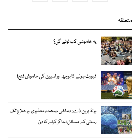
متعلقہ
یہ خاموشی کب ٹوٹے گی؟
فیورٹ ہونے کا بوجھ اور اسپین کی خاموش فتح!
ورلڈ برین ڈے: دماغی صحت، معذوری اور علاج تک
رسائی کے مسائل اجاگر کرنے کا دن