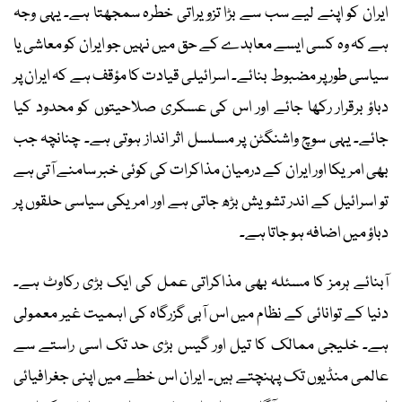
ایران کو اپنے لیے سب سے بڑا تزویراتی خطرہ سمجھتا ہے۔ یہی وجہ
ہے کہ وہ کسی ایسے معاہدے کے حق میں نہیں جو ایران کو معاشی یا
سیاسی طور پر مضبوط بنائے۔ اسرائیلی قیادت کا مؤقف ہے کہ ایران پر
دباؤ برقرار رکھا جائے اور اس کی عسکری صلاحیتوں کو محدود کیا
جائے۔ یہی سوچ واشنگٹن پر مسلسل اثر انداز ہوتی ہے۔ چنانچہ جب
بھی امریکا اور ایران کے درمیان مذاکرات کی کوئی خبر سامنے آتی ہے
تو اسرائیل کے اندر تشویش بڑھ جاتی ہے اور امریکی سیاسی حلقوں پر
دباؤ میں اضافہ ہو جاتا ہے۔
آبنائے ہرمز کا مسئلہ بھی مذاکراتی عمل کی ایک بڑی رکاوٹ ہے۔
دنیا کے توانائی کے نظام میں اس آبی گزرگاہ کی اہمیت غیر معمولی
ہے۔ خلیجی ممالک کا تیل اور گیس بڑی حد تک اسی راستے سے
عالمی منڈیوں تک پہنچتے ہیں۔ ایران اس خطے میں اپنی جغرافیائی