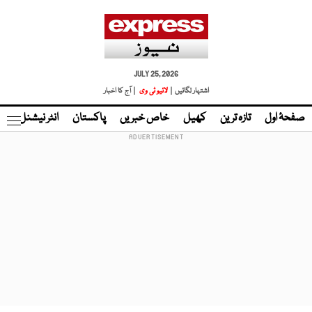
JULY 25, 2026
اشتہار لگائیں |
لائیو ٹی وی
| آج کا اخبار
صفحۂ اول
تازہ ترین
کھیل
خاص خبریں
پاکستان
انٹر نیشنل
ٹا