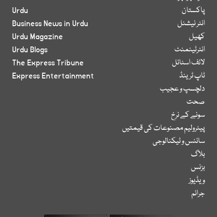
پاکستان
Urdu
انٹر نیشنل
Business News in Urdu
کھیل
Urdu Magazine
انٹرٹینمنٹ
Urdu Blogs
لائف اسٹائل
The Express Tribune
ٹاپ ٹرینڈ
Express Entertainment
دلچسپ و عجیب
صحت
سونے کے نرخ
پیٹرولیم مصنوعات کی قیمتیں
سائنس و ٹیکنالوجی
بلاگ
بزنس
ویڈیوز
جرائم