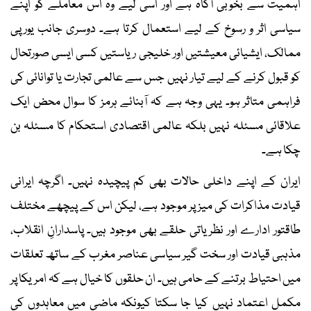
اہمیت سے بخوبی آگاہ ہے اور اسی لیے وہ اس معاملے کو اپنے
سیاسی اثر و رسوخ کے لیے استعمال کرتا ہے۔ دوسری جانب یورپی
ممالک، ایشیائی معیشتیں اور خلیجی ریاستیں کسی ایسی صورتحال
کو قبول کرنے کے لیے تیار نہیں جس سے عالمی تجارت یا توانائی کی
فراہمی متاثر ہو۔ یہی وجہ ہے کہ آبنائے ہرمز کا سوال محض ایک
علاقائی مسئلہ نہیں بلکہ عالمی اقتصادی استحکام کا مسئلہ بن
چکا ہے۔
ایران کے اپنے داخلی حالات بھی کم پیچیدہ نہیں۔ اگرچہ ایرانی
قیادت مذاکرات کی میز پر موجود ہے، لیکن اس کے پیچھے مختلف
طاقتور ادارے اور نظریاتی حلقے بھی موجود ہیں۔ پاسدارانِ انقلاب،
مذہبی قیادت اور سخت گیر سیاسی عناصر مغرب کے ساتھ تعلقات
میں احتیاط برتنے کے حامی ہیں۔ ان حلقوں کا خیال ہے کہ امریکا پر
مکمل اعتماد نہیں کیا جا سکتا کیونکہ ماضی میں معاہدوں کی