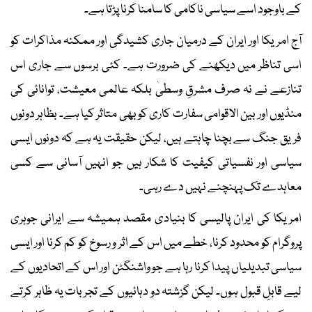
کے باوجود اسے سیاسی ناکامی کا سامنا کرنا پڑتا ہے۔
آج امریکا اور ایران کے درمیان جاری کشیدگی اور ممکنہ مذاکرات کو
اسی تناظر میں دیکھنے کی ضرورت ہے۔ کئی برسوں سے جاری اس
تنازعے نے نہ صرف مشرقِ وسطیٰ بلکہ عالمی معیشت، توانائی کی
منڈیوں اور بین الاقوامی سفارت کاری کو بھی متاثر کیا ہے۔ بظاہر دونوں
فریق جنگ سے بچنا چاہتے ہیں، لیکن حقیقت یہ ہے کہ دونوں ایسی
سیاسی اور نفسیاتی کیفیت کا شکار ہیں جو انہیں آسانی سے کسی
معاہدے تک پہنچنے نہیں دے رہی۔
امریکا کی ایران پالیسی کا بنیادی مقصد ہمیشہ سے ایرانی جوہری
پروگرام کو محدود کرنا، خطے میں اس کے اثر و رسوخ کو کم کرنا اور ایسی
سیاسی تبدیلیاں پیدا کرنا رہا ہے جو واشنگٹن اور اس کے اتحادیوں کے
لیے قابلِ قبول ہوں۔ لیکن گزشتہ دو دہائیوں کے تجربات یہ ظاہر کرتے