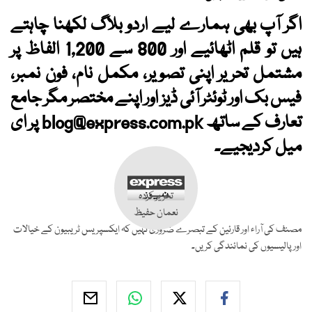
اگر آپ بھی ہمارے لیے اردو بلاگ لکھنا چاہتے
ہیں تو قلم اٹھائیے اور 800 سے 1,200 الفاظ پر
مشتمل تحریر اپنی تصویر، مکمل نام، فون نمبر،
فیس بک اور ٹوئٹر آئی ڈیز اور اپنے مختصر مگر جامع
تعارف کے ساتھ
blog@express.com.pk
پر ای
میل کردیجیے۔
تحریر کردہ
نعمان حفیظ
مصنف کی آراء اور قارئین کے تبصرے ضروری نہیں کہ ایکسپریس ٹریبیون کے خیالات
اور پالیسیوں کی نمائندگی کریں۔