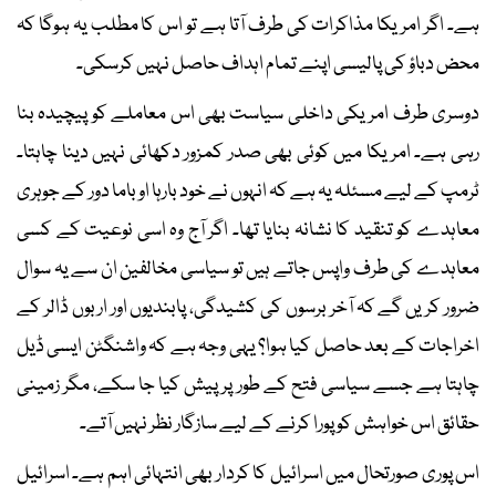
ہے۔ اگر امریکا مذاکرات کی طرف آتا ہے تو اس کا مطلب یہ ہوگا کہ
محض دباؤ کی پالیسی اپنے تمام اہداف حاصل نہیں کرسکی۔
دوسری طرف امریکی داخلی سیاست بھی اس معاملے کو پیچیدہ بنا
رہی ہے۔ امریکا میں کوئی بھی صدر کمزور دکھائی نہیں دینا چاہتا۔
ٹرمپ کے لیے مسئلہ یہ ہے کہ انہوں نے خود بارہا اوباما دور کے جوہری
معاہدے کو تنقید کا نشانہ بنایا تھا۔ اگر آج وہ اسی نوعیت کے کسی
معاہدے کی طرف واپس جاتے ہیں تو سیاسی مخالفین ان سے یہ سوال
ضرور کریں گے کہ آخر برسوں کی کشیدگی، پابندیوں اور اربوں ڈالر کے
اخراجات کے بعد حاصل کیا ہوا؟ یہی وجہ ہے کہ واشنگٹن ایسی ڈیل
چاہتا ہے جسے سیاسی فتح کے طور پر پیش کیا جا سکے، مگر زمینی
حقائق اس خواہش کو پورا کرنے کے لیے سازگار نظر نہیں آتے۔
اس پوری صورتحال میں اسرائیل کا کردار بھی انتہائی اہم ہے۔ اسرائیل