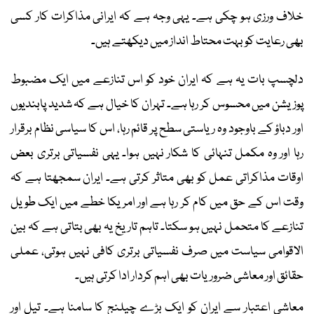
خلاف ورزی ہو چکی ہے۔ یہی وجہ ہے کہ ایرانی مذاکرات کار کسی
بھی رعایت کو بہت محتاط انداز میں دیکھتے ہیں۔
دلچسپ بات یہ ہے کہ ایران خود کو اس تنازعے میں ایک مضبوط
پوزیشن میں محسوس کر رہا ہے۔ تہران کا خیال ہے کہ شدید پابندیوں
اور دباؤ کے باوجود وہ ریاستی سطح پر قائم رہا، اس کا سیاسی نظام برقرار
رہا اور وہ مکمل تنہائی کا شکار نہیں ہوا۔ یہی نفسیاتی برتری بعض
اوقات مذاکراتی عمل کو بھی متاثر کرتی ہے۔ ایران سمجھتا ہے کہ
وقت اس کے حق میں کام کر رہا ہے اور امریکا خطے میں ایک طویل
تنازعے کا متحمل نہیں ہو سکتا۔ تاہم تاریخ یہ بھی بتاتی ہے کہ بین
الاقوامی سیاست میں صرف نفسیاتی برتری کافی نہیں ہوتی، عملی
حقائق اور معاشی ضروریات بھی اہم کردار ادا کرتی ہیں۔
معاشی اعتبار سے ایران کو ایک بڑے چیلنج کا سامنا ہے۔ تیل اور