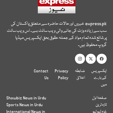
express.pk
خبروں اور حالات حاضرہ سے متعلق پاکستان کی
سب سے زیادہ وزٹ کی جانے والی ویب سائٹ ہے۔ اس ویب سائٹ
پر شائع شدہ تمام مواد کے جملہ حقوق بحق ایکسپریس میڈیا
گروپ محفوظ ہیں۔
ایکسپریس
ضابطہ
Privacy
Contact
کے بارے
اخلاق
Policy
Us
میں
صفحۂ اول
Showbiz News in Urdu
تازہ ترین
Sports News in Urdu
غزہ لہو لہو
International News in