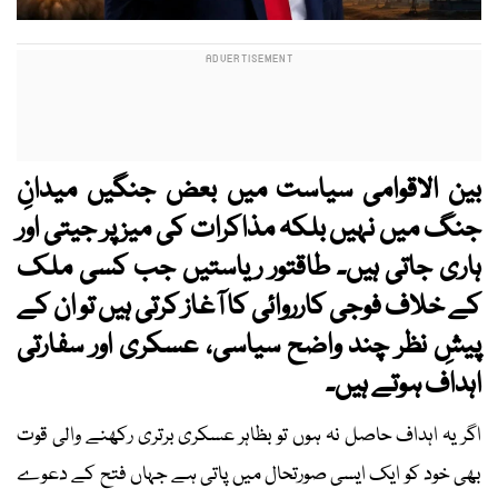
بین الاقوامی سیاست میں بعض جنگیں میدانِ
جنگ میں نہیں بلکہ مذاکرات کی میز پر جیتی اور
ہاری جاتی ہیں۔ طاقتور ریاستیں جب کسی ملک
کے خلاف فوجی کارروائی کا آغاز کرتی ہیں تو ان کے
پیشِ نظر چند واضح سیاسی، عسکری اور سفارتی
اہداف ہوتے ہیں۔
اگر یہ اہداف حاصل نہ ہوں تو بظاہر عسکری برتری رکھنے والی قوت
بھی خود کو ایک ایسی صورتحال میں پاتی ہے جہاں فتح کے دعوے