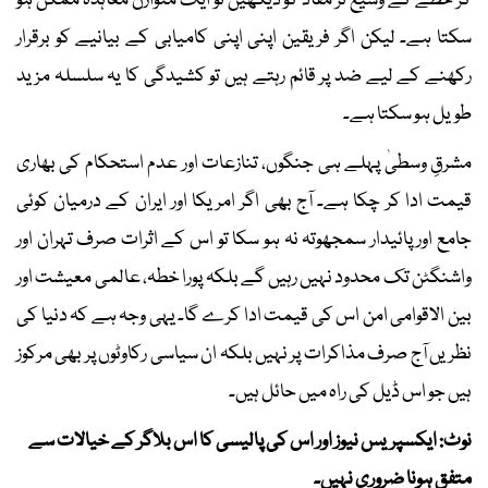
کر خطے کے وسیع تر مفاد کو دیکھیں تو ایک متوازن معاہدہ ممکن ہو
سکتا ہے۔ لیکن اگر فریقین اپنی اپنی کامیابی کے بیانیے کو برقرار
رکھنے کے لیے ضد پر قائم رہتے ہیں تو کشیدگی کا یہ سلسلہ مزید
طویل ہو سکتا ہے۔
مشرقِ وسطیٰ پہلے ہی جنگوں، تنازعات اور عدم استحکام کی بھاری
قیمت ادا کر چکا ہے۔ آج بھی اگر امریکا اور ایران کے درمیان کوئی
جامع اور پائیدار سمجھوتہ نہ ہو سکا تو اس کے اثرات صرف تہران اور
واشنگٹن تک محدود نہیں رہیں گے بلکہ پورا خطہ، عالمی معیشت اور
بین الاقوامی امن اس کی قیمت ادا کرے گا۔ یہی وجہ ہے کہ دنیا کی
نظریں آج صرف مذاکرات پر نہیں بلکہ ان سیاسی رکاوٹوں پر بھی مرکوز
ہیں جو اس ڈیل کی راہ میں حائل ہیں۔
نوٹ: ایکسپریس نیوز اور اس کی پالیسی کا اس بلاگر کے خیالات سے
متفق ہونا ضروری نہیں۔