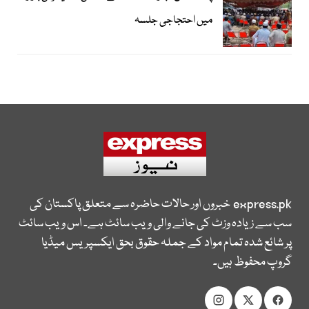
میں احتجاجی جلسہ
express.pk
خبروں اور حالات حاضرہ سے متعلق پاکستان کی
سب سے زیادہ وزٹ کی جانے والی ویب سائٹ ہے۔ اس ویب سائٹ
پر شائع شدہ تمام مواد کے جملہ حقوق بحق ایکسپریس میڈیا
گروپ محفوظ ہیں۔