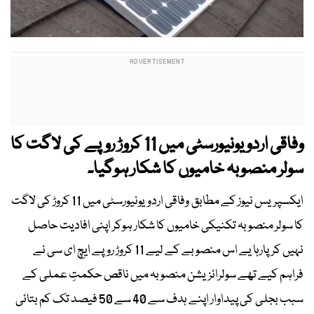
وفاقی اردو یونیورسٹی میں 11 کروڑ روپے کی لاگت کا
سولر منصوبہ خامیوں کا شکار ہوگیا۔
ایکسپریس نیوز کے مطابق وفاقی اردویونیورسٹی میں 11 کروڑ کی لاگت
کا سولر منصوبہ تکنیکی خامیوں کا شکار ہوکر اپنی افادیت حاصل
نہیں کرپارہا یے اس منصوبے کے لیے 11 کروڑ روپے ایچ ای سی نے
فراہم کیے تھے سولرائزیشن منصوبہ میں ناقص حکمتِ عملی کے
سبب بجلی کی پیداوار اپنے ہدف سے 40 سے 50 فیصد تک کم بتائی