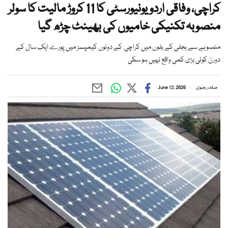
کراچی، وفاقی اردو یونیورسٹی کا 11 کروڑ مالیت کا سولر
منصوبہ تکنیکی خامیوں کی بھینٹ چڑھ گیا
منصوبے سے بجلی کے بلوں میں کراچی کے دونوں کیمپسز میں پورے ایک سال کے
دورن کوئی بڑی کمی واقع نہیں ہو سکی
صفدر رضوی
June 13, 2026