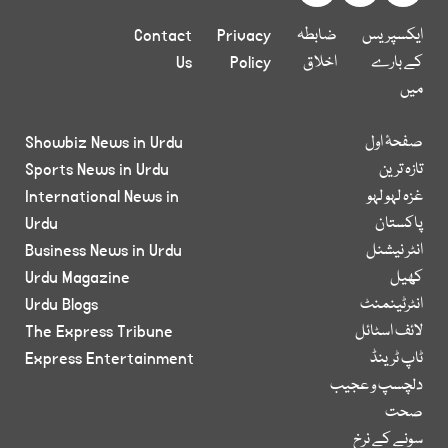
ایکسپریس
ضابطہ
Privacy
Contact
کے بارے
اخلاق
Policy
Us
میں
صفحۂ اول
Showbiz News in Urdu
تازہ ترین
Sports News in Urdu
غزہ لہو لہو
International News in
پاکستان
Urdu
انٹر نیشنل
Business News in Urdu
کھیل
Urdu Magazine
انٹرٹینمنٹ
Urdu Blogs
لائف اسٹائل
The Express Tribune
ٹاپ ٹرینڈ
Express Entertainment
دلچسپ و عجیب
صحت
سونے کے نرخ