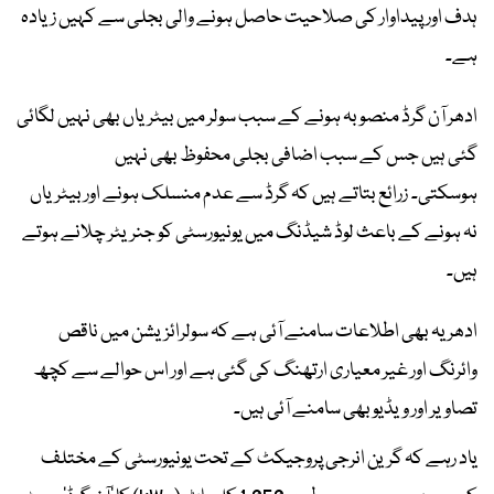
ہدف اور پیداوار کی صلاحیت حاصل ہونے والی بجلی سے کہیں زیادہ
ہے۔
ادھر آن گرڈ منصوبہ ہونے کے سبب سولر میں بیٹریاں بھی نہیں لگائی
گئی ہیں جس کے سبب اضافی بجلی محفوظ بھی نہیں
ہوسکتی۔ زرائع بتاتے ہیں کہ گرڈ سے عدم منسلک ہونے اور بیٹریاں
نہ ہونے کے باعث لوڈ شیڈنگ میں یونیورسٹی کو جنریٹر چلانے ہوتے
ہیں۔
ادھر یہ بھی اطلاعات سامنے آئی ہے کہ سولرائزیشن میں ناقص
وائرنگ اور غیر معیاری ارتھنگ کی گئی ہے اور اس حوالے سے کچھ
تصاویر اور ویڈیو بھی سامنے آئی ہیں۔
یاد رہے کہ گرین انرجی پروجیکٹ کے تحت یونیورسٹی کے مختلف