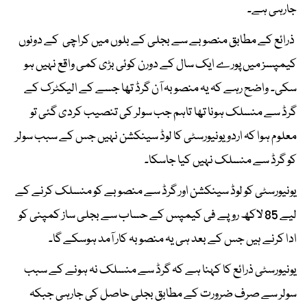
جارہی ہے۔
ذرائع کے مطابق منصوبے سے بجلی کے بلوں میں کراچی کے دونوں
کیمپسز میں پورے ایک سال کے دورن کوئی بڑی کمی واقع نہیں ہو
سکی۔ واضح رہے کہ یہ منصوبہ آن گرڈ تھا جسے کے الیکٹرک کے
گرڈ سے منسلک ہونا تھا تاہم جب سولر کی تنصیب کردی گئی تو
معلوم ہوا کہ اردو یونیورسٹی کا لوڈ سینکشن نہیں جس کے سبب سولر
کو گرڈ سے منسلک نہیں کیا جاسکا۔
یونیورسٹی کو لوڈ سینکشن اور گرڈ سے منصوبے کو منسلک کرنے کے
لیے 85 لاکھ روپے فی کیمپس کے حساب سے بجلی ساز کمپنی کو
ادا کرنے ہیں جس کے بعد ہی یہ منصوبہ کار آمد ہوسکے گا۔
یونیورسٹی ذرائع کا کہنا ہے کہ گرڈ سے منسلک نہ ہونے کے سبب
سولر سے صرف ضرورت کے مطابق بجلی حاصل کی جارہی جبکہ