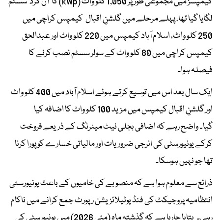
کیمپسز میں مجموعی طور پر 1,050 کلو واٹ (kWp) کا ’آن گرڈ‘ سسٹم
لگایا گیا تھا، پہلے مرحلے میں گلشنِ اقبال کیمپس کراچی میں
250 کلو واٹ، اسلام آباد کیمپس میں 220 کلو واٹ اور عبدالحق
کیمپس کراچی میں 80 کلو واٹ کے سولر سسٹم نصب کرنے کا
فیصلہ ہوا۔
ایک سال بعد اس میں توسیع کرتے ہوئے اسلام آباد میں 400 کلو واٹ
اور گلشنِ اقبال کیمپس میں مزید 100 کلو واٹ کا اضافہ کیا
گیا۔ واضح رہے کہ اضافی بجلی نیٹ میٹرنگ کے ذریعے فروخت
کرکے یونیورسٹی کی انرجی ضروریات اور مالیاتی خسارے کو پورا کرنا
تھا جو نہیں ہوسکا۔
ذرائع سے معلوم ہوا ہے کہ منصوبے کی خامیوں کے باعث یونیورسٹی
انتظامیہ پروجیکٹ کی فنڈ یوٹیلائزیشن رپورٹ جمع کرانے میں ناکام
رہی۔ بتایا جارہا ہے کہ گذشتہ ماہ (مئی 2026) میں یونیورسٹی کی