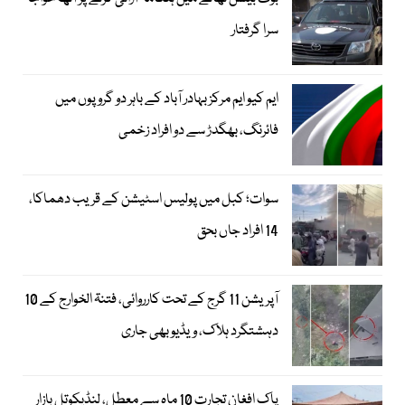
سرا گرفتار
ایم کیو ایم مرکز بہادر آباد کے باہر دو گروپوں میں
فائرنگ، بھگدڑ سے دو افراد زخمی
سوات؛ کبل میں پولیس اسٹیشن کے قریب دھماکا،
14 افراد جاں بحق
آپریشن 11 گرج کے تحت کارروائی، فتنۃ الخوارج کے 10
دہشتگرد ہلاک، ویڈیو بھی جاری
پاک افغان تجارت 10 ماہ سے معطل، لنڈیکوتل بازار