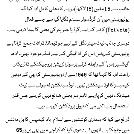
جانب سے 1.5 ملین (15 لاکھ) روپے کا بجلی کا بل ادا کیا گیا
یونیورسٹی میں آن گرڈ سولر سسٹم لگایا گیا ہے جسے فعال
(Activate) کرنے کے لیے گرڈ یا جنریٹر کی بجلی کا ہونا لازمی ہے۔
دوسری جانب نیٹ میٹر نگل کے لیے جو ڈیمانڈ ڈرافٹ جمع کرانا ہے
یونیورسٹی کے پاس اس کی ادائیگی کے لیے فنڈز موجود نہیں۔ ادھر
"ایکسپریس" کے رابطہ کرنے پر سولرائزیشن پروجیکٹکے ڈائریکٹر
راحت اللہ کا کہنا تھا کہ 1949 سے اردو یونیورسٹی کراچی کے دونوں
کیمپسز کا لوڈ سینکشن نہیں۔ لوڈ سینکشن نہ ہونے سے نیٹ
میٹرنگ نہیں کرپارہے تاہم ہم بجلی ضائع نہیں کررہے جس قدر
استعمال ہے اتنی ہی کنٹرول پروڈکشن کررہے ہیں۔
ذرائع نے کہا کہ ہماری کوششوں سے اسلام آباد کیمپس کا بل مائنس
میں جاچکا ہے انھوں نے دعوی کیا کہ کراچی میں بھی بل پر 65