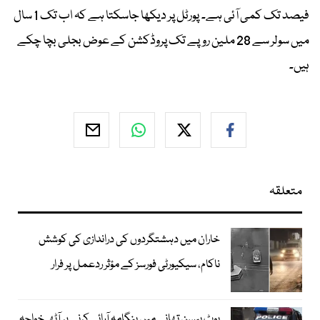
فیصد تک کمی آئی ہے۔ پورٹل پر دیکھا جاسکتا ہے کہ اب تک 1 سال
میں سولر سے 28 ملین روپے تک پروڈکشن کے عوض بجلی بچا چکے
ہیں۔
متعلقہ
خاران میں دہشتگردوں کی دراندازی کی کوشش
ناکام، سیکیورٹی فورسز کے مؤثر ردعمل پر فرار
بوٹ بیسن تھانے میں ہنگامہ آرائی کرنے پر آٹھ خواجہ