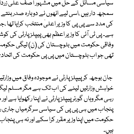
سیاسی مسائل کے حل میں مشہور آصف علی زرداری
سمجھ دار ہیں ،اسی لیے انھوں نے دوبارہ صدر بنتے 
کی مدد سے پی پی کا وزیر اعلیٰ منتخب کرایا تھا 
ہے۔ پی ٹی آئی کا وزیر اعظم بھی پیپلز پارٹی کی کو
وفاقی حکومت میں بلوچستان کی (ن) لیگی حکومت بھ
تھی جو اب بلوچستان میں پی پی حکومت کی اتحاد
جان بوجھ کر پیپلز پارٹی نے موجودہ وفاق میں وزارت
خواہش وزارتیں لینے کی اب تک ہے مگر مسلم لی
رہی مگر وہاں گورنر پیپلز پارٹی نے اپنا رکھوایا ہے او
پنجاب میں ہی پی پی کی سیاسی سرگرمیاں جاری رک
حکومت میں اپنا وزیر مقرر کرا سکے اور نہ ہی پنجاب 
ہیں۔