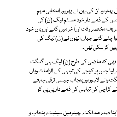
ٹو اور ان کی بہن نے بھرپور انتخابی مہم
 کے ذمے دار خود مسلم لیگ (ن) کی
یف مختصر وقت اور آخر میں گئے اور وہاں خود
ا چلے گئے جہاں انھوں نے (ن) لیگ کی
ہیں کر سکی تھی۔
 تھی کہ ماضی کی طرح (ن) لیگ ہی گلگت
 لیا جس پر کراچی کی تباہی کے الزامات وہاں
 والے لاہور اور پنجاب جیسی ترقی چاہتے
نے کراچی کی تباہی کی ذمے دار پی پی کو
اپنا صدر مملکت، چیئرمین سینیٹ، پنجاب و