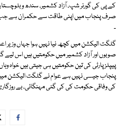
کے پی کی گورنر شپ، آزاد کشمیر، سندھ و بلوچستا
صرف پنجاب میں اپنی طاقت سے حکمران ہے جب ک
۔
گلگت الیکشن میں کچھ نیا نہیں ہوا جہاں وزیر اع
صوبوں اور آزاد کشمیر میں حکومتیں ہیں اس لیے 
پیپلز پارٹی کی تین حکومتیں ہی جیتی ہیں خواہ و
پنجاب جیسی نہیں ہے عوام نے گلگت الیکشن میں (
کی وفاقی حکومت کی کی گئی مہنگائی، بے روزگاری او