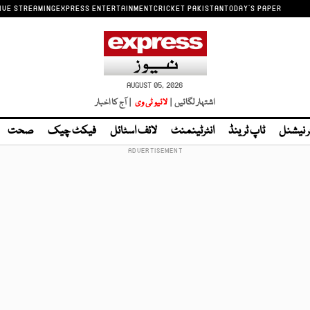
IVE STREAMING
EXPRESS ENTERTAINMENT
CRICKET PAKISTAN
TODAY'S PAPER
AUGUST 05, 2026
اشتہار لگائیں |
لائیو ٹی وی
| آج کا اخبار
ر نیشنل
ٹاپ ٹرینڈ
انٹرٹینمنٹ
لائف اسٹائل
فیکٹ چیک
صحت