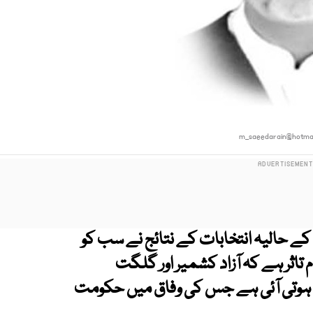
m_saeedarain@hotmai
ے حالیہ انتخابات کے نتائج نے سب کو
 تاثر ہے کہ آزاد کشمیر اور گلگت
ب ہوتی آئی ہے جس کی وفاق میں حکومت