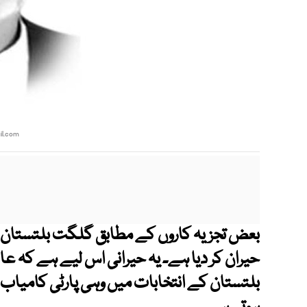
l.com
بعض تجزیہ کاروں کے مطابق گلگت بلتستان ک
حیران کر دیا ہے۔ یہ حیرانی اس لیے ہے کہ عام
بلتستان کے انتخابات میں وہی پارٹی کامیا