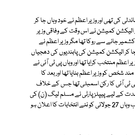
لی کی تھی اور وزیر اعظم نے خود وہاں جا کر
ے الیکشن کمیشن نے اس وقت کے وفاقی وزیر
د کشمیر جانے سے روکا تھا مگر وزیر اعظم نے
 جا کر الیکشن کمیشن کی پابندیوں کی دھجیاں
وزیر اعظم منتخب کرایا تھا اور وہاں پی ٹی آئی نے
 مند شخص کو وزیر اعظم بنایا تھا اور بعد کا
پی ٹی آئی کا رکن اسمبلی تھا جس کے خلاف
مدت کے لیے پیپلز پارٹی نے مسلم لیگ (ن) کی
رضامندی سے اپنا وزیر اعظم منتخب کرا لیا تھا اور اب وہاں 27 جولائی کو نئے انتخابات کا اعلان ہو