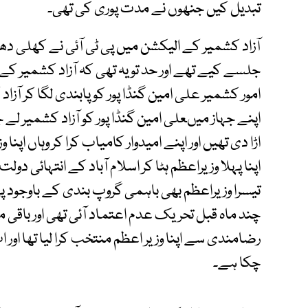
تبدیل کیں جنھوں نے مدت پوری کی تھی۔
آزاد کشمیر کے الیکشن میں پی ٹی آئی نے کھلی دھاند
جلسے کیے تھے اور حد تو یہ تھی کہ آزاد کشمیر ک
امور کشمیر علی امین گنڈا پور کو پابندی لگا کر آزا
اپنے جہاز میںعلی امین گنڈا پور کو آزاد کشمیر لے
اڑا دی تھیں اور اپنے امیدوار کامیاب کرا کر وہاں اپنا 
اپنا پہلا وزیراعظم ہٹا کر اسلام آباد کے انتہائی دولت
تیسرا وزیراعظم بھی باہمی گروپ بندی کے باوجود 
چند ماہ قبل تحریک عدم اعتماد آئی تھی اور باقی 
چکا ہے۔