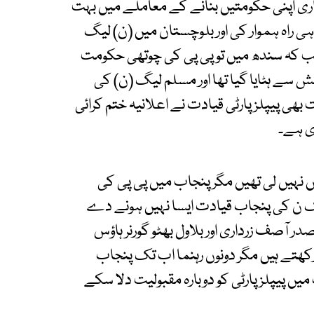
 اپنی حکومتیں بنانے کے معاملے میں بہت
ہی راہ ہموار کی اور بلوچستان میں (ن) لیگ
،جب کہ سندھ میں تو پی پی کی چوتھی حکومت
شش سے ہٹایا گیا تھا اور مسلم لیگ (ن) کی
ی پیپلز پارٹی قیادت نے اعلانیہ ختم کرائی
ی ہے۔
یں نہیں لی تھیں مگر پنجاب میں پی پی کی
گ ن کی پنجاب قیادت ایسا نہیں ہونے دے
ر صدر آصف زرداری اور بلاول بھٹو گورنر ہاؤس
ھتے ہیں مگر دونوں رہنما اب تک پنجاب
میں پیپلز پارٹی کو دوبارہ مقبولیت دلا سکے