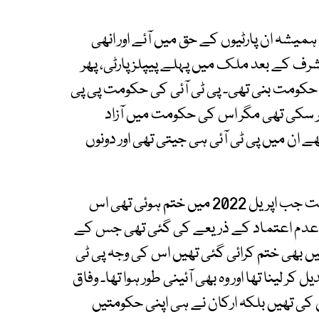
ہمیشہ ان پارٹیوں کے حق میں آئے اور انھی
مشرف کے بعد ملک میں پہلے پیپلز پارٹی، پھر
ں حکومت بنی تھی۔ پی ٹی آئی کی حکومت پی پی
 مدت پوری نہیں کر سکی تھی مگر اس کی حکومت میں آزاد
 ان میں پی ٹی آئی ہی جیتی تھی اور دونوں
یہ بھی پہلی بار ہوا تھا کہ پی ٹی آئی کی وفاقی حکومت جب اپریل 2022 میں ختم ہوئی تھی اس
یک عدم اعتماد کے ذریعے کی گئی تھی جس کے
ں بھی ختم کرائی گئی تھیں اس کی وجہ پی ٹی
یل کر لینا تھا اور وہ بھی آئینی طور ہوا تھا۔ وفاق
کی تھیں بلکہ ارکان نے ہی اپنی حکومتیں