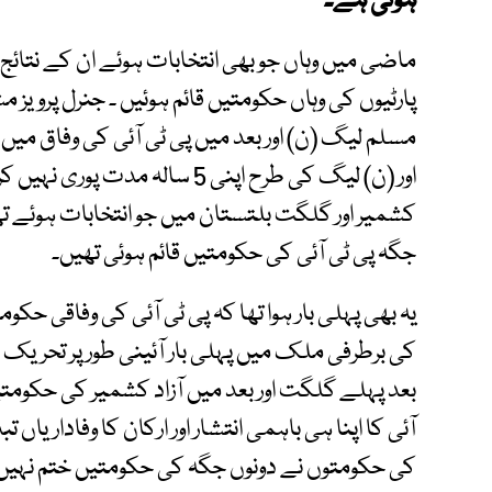
ہوتی ہے۔
ماضی میں وہاں جو بھی انتخابات ہوئے ان کے نتائج 
پارٹیوں کی وہاں حکومتیں قائم ہوئیں ۔ جنرل پرویز 
مسلم لیگ (ن) اور بعد میں پی ٹی آئی کی وفاق می
اور (ن) لیگ کی طرح اپنی 5 سالہ
کشمیر اور گلگت بلتستان میں جو انتخابات ہوئے تھے
جگہ پی ٹی آئی کی حکومتیں قائم ہوئی تھیں۔
کی برطرفی ملک میں پہلی بار آئینی طور پر تحر
بعد پہلے گلگت اور بعد میں آزاد کشمیر کی حکومتی
آئی کا اپنا ہی باہمی انتشار اور ارکان کا وفاداریاں تبد
کی حکومتوں نے دونوں جگہ کی حکومتیں ختم نہیں 