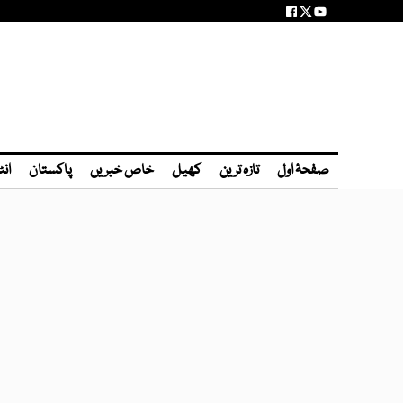
صفحۂ اول
تازہ ترین
کھیل
خاص خبریں
پاکستان
انٹ