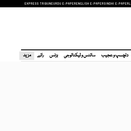
EXPRESS TRIBUNE
URDU E-PAPER
ENGLISH E-PAPER
SINDHI E-PAPER
L
دلچسپ و عجیب
سائنس و ٹیکنالوجی
بزنس
رائے
مزید