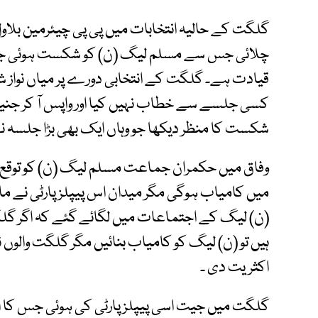
گلگت کے حالیہ انتخابات میں پی پی چیئرمین بلاول بھ
چلائی جس سے مسلم لیگ (ن) کو شکست ہوئی جس
قیادت ہے۔ گلگت کے انتخابی دورے پر میاں نواز شر
کسی جلسے سے خطاب نہیں کیا اور واپس آ کر جنیو
شکست کا منظر دیکھا جو وہاں ایک بھی بڑا جلسہ ن
وفاق میں حکمران جماعت مسلم لیگ (ن) کو توقع
میں کامیاب ہوگی مگر میدان اس پیپلز پارٹی نے مار
(ن) لیگ کے اجتماعات میں لگائے گئے کہ اگر گلگت
ہیں تو (ن) لیگ کو کامیاب بنائیں مگر گلگت والوں 
اکثریت دی ۔
گلگت میں جیت اسی پیپلز پارٹی کی ہوئی جس کا 