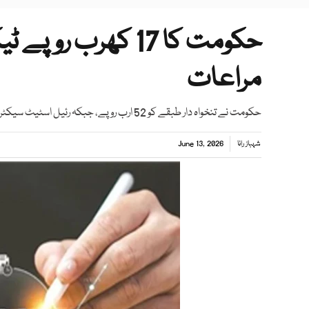
مراعات
حکومت نے تنخواہ دار طبقے کو 52 ارب روپے، جبکہ رئیل اسٹیٹ سیکٹر کو 115 ارب روپے کی ٹیکس رعایت فراہم کی ہے
شہباز رانا
June 13, 2026