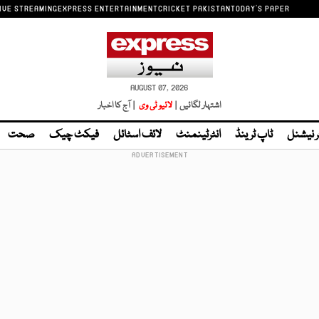
IVE STREAMING
EXPRESS ENTERTAINMENT
CRICKET PAKISTAN
TODAY'S PAPER
AUGUST 07, 2026
اشتہار لگائیں |
لائیو ٹی وی
| آج کا اخبار
ر نیشنل
ٹاپ ٹرینڈ
انٹرٹینمنٹ
لائف اسٹائل
فیکٹ چیک
صحت