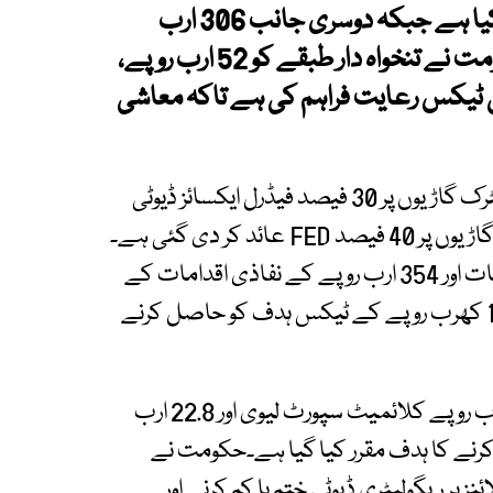
ارب روپے کی ٹیکس رعایتیں دینے کا اعلان کیا ہے جبکہ دوسری جانب 306 ارب
روپے کے نئے ٹیکس عائد کیے گئے ہیں۔حکومت نے تنخواہ دار طبقے کو 52 ارب روپے،
کٹر کو 115 ارب روپے کی ٹیکس رعایت فراہم کی ہے تاکہ معاشی
اس کے برعکس 2 سے 3 کروڑ روپے مالیت کی الیکٹرک گاڑیوں پر 30 فیصد فیڈرل ایکسائز ڈیوٹی
(FED) اور 3 کروڑ روپے سے زائد مالیت والی الیکٹرک گاڑیوں پر 40 فیصد FED عائد کر دی گئی ہے۔
حکومت نے 306 ارب روپے کے اضافی ٹیکس اقدامات اور 354 ارب روپے کے نفاذی اقدامات کے
ذریعے فیڈرل بورڈ آف ریونیو (ایف بی آر) کے 15.264 کھرب روپے کے ٹیکس ہدف کو حاصل کرنے
اس کے علاوہ 1.68 کھرب روپے پٹرولیم لیوی، 50 ارب روپے کلائمیٹ سپورٹ لیوی اور 22.8 ارب
رنے کا ہدف مقرر کیا گیا ہے۔حکومت نے
ں کو تیز کرنے کے لیے 1,914 ٹیرف لائنز پر ریگولیٹری ڈیوٹی ختم یا کم کرنے اور