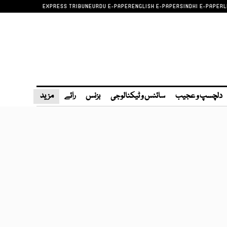
EXPRESS TRIBUNE
URDU E-PAPER
ENGLISH E-PAPER
SINDHI E-PAPER
L
دلچسپ و عجیب
سائنس و ٹیکنالوجی
بزنس
رائے
مزید