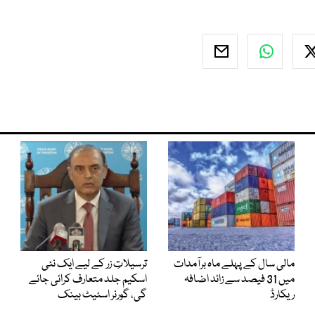
مالی سال کے پہلے ماہ برآمدات
ترسیلاتِ زر کے لیے ایک نئی
میں 31 فیصد سے زائد اضافہ
اسکیم جلد متعارف کرائی جائے
ریکارڈ
گی، گورنر اسٹیٹ بینک