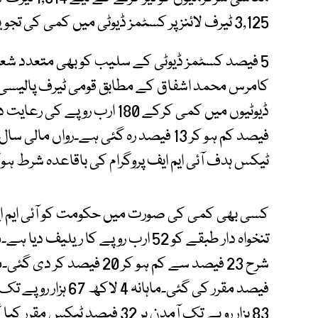
3,125 ٹیرف لائنز پر کسٹمز ڈیوٹی میں کمی کی تجویز دی ہے۔
5 فیصد کسٹمز ڈیوٹی کے سلیب کو بھی متعدد شعب
کامرس محمد اشفاق کے مطابق قومی ٹیرف پالیس
فیصد کم ہو کر 13 فیصد رہ گئی ہے۔رواں 
ٹیکس ہدف آئی ایم ایف پروگرام کی باقاعدہ شرط ہوگ
کسی بھی کمی کی صورت میں حکومت کو آئی ایم ا
83 ہزار روپے تک آمدن پر 32 فیصد ٹیکس مقرر کیا گیا۔