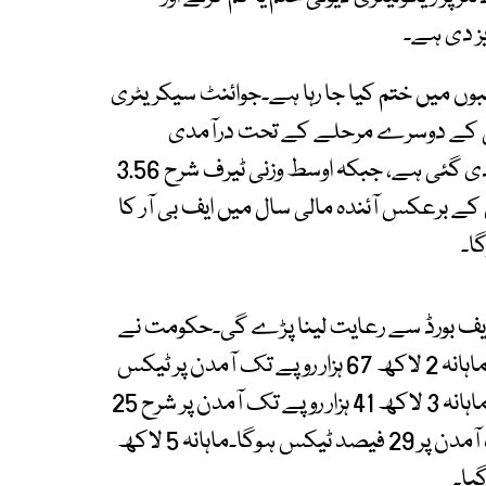
وں میں ختم کیا جا رہا ہے۔جوائنٹ سیکریٹری
ی کے دوسرے مرحلے کے تحت درآمدی
ڈیوٹیوں میں کمی کرکے 180 ارب روپے کی رعایت دی گئی ہے، جبکہ اوسط وزنی ٹیرف شرح 3.56
مالی سال کے برعکس آئندہ مالی سال میں ایف بی آر کا
ا۔
یف بورڈ سے رعایت لینا پڑے گی۔حکومت نے
تنخواہ دار طبقے کو 52 ارب روپے کا ریلیف دیا ہے۔ماہانہ 2 لاکھ 67 ہزار روپے تک آمدن پر ٹیکس
شرح 23 فیصد سے کم ہو کر 20 فیصد کر دی گئی۔ماہانہ 3 لاکھ 41 ہزار روپے تک آمدن پر شرح 25
فیصد مقرر کی گئی۔ماہانہ 4 لاکھ 67 ہزار روپے تک آمدن پر 29 فیصد ٹیکس ہوگا۔ماہانہ 5 لاکھ