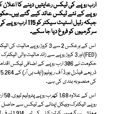
جبکہ رئیل اسٹیٹ سی
سرگرمیوں کو فروغ دیا جا سکے۔
کی منصوبہ بندی کی ہے۔
روپے الیکٹرک وہیکل اپنانے کے ٹیکس سے حاصل ک
معاشی سرگرمیو