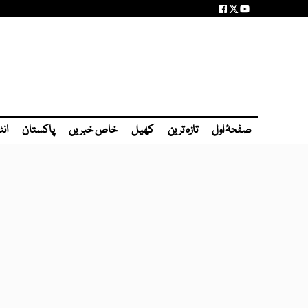
صفحۂ اول
تازہ ترین
کھیل
خاص خبریں
پاکستان
انٹ