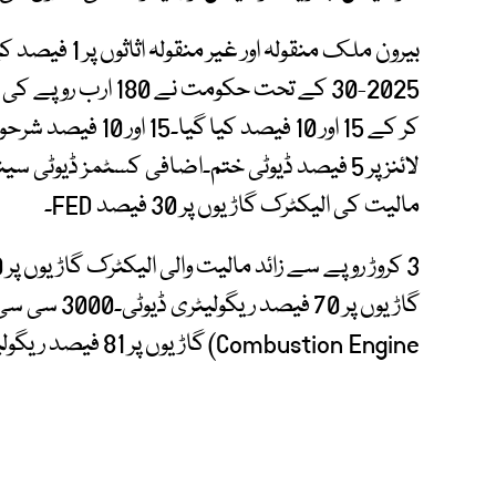
بیرون ملک منقول
مالیت کی الیکٹرک گاڑیوں پر 30 فیصد FED۔
Combustion Engine) گاڑیوں پر 81 فیصد ریگولیٹری ڈیوٹی عائد کرنے کی تجویز دی گئی ہے۔