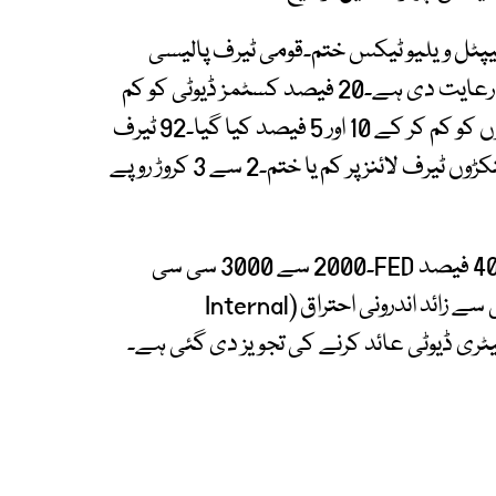
ہ اور غیر منقولہ اثاثوں پر 1 فیصد کیپٹل ویلیو ٹیکس ختم۔قومی ٹیرف پالیسی
2025-30 کے تحت حکومت نے 180 ارب روپے کی رعایت دی ہے۔20 فیصد کسٹمز ڈیوٹی کو کم
کر کے 15 اور 10 فیصد کیا گیا۔15 اور 10 فیصد شرحوں کو کم کر کے 10 اور 5 فیصد کیا گیا۔92 ٹیرف
لائنز پر 5 فیصد ڈیوٹی ختم۔اضافی کسٹمز ڈیوٹی سینکڑوں ٹیرف لائنز پر کم یا ختم۔2 سے 3 کروڑ روپے
3 کروڑ روپے سے زائد مالیت والی الیکٹرک گاڑیوں پر 40 فیصد FED۔2000 سے 3000 سی سی
گاڑیوں پر 70 فیصد ریگولیٹری ڈیوٹی۔3000 سی سی سے زائد اندرونی احتراق (Internal