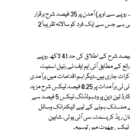
ماہانہ 5 لاکھ 83 ہزار روپے سے زائد (سالانہ 70 لاکھ روپے سے اوپر) آمدن پر 35 فیصد شرح برقرار
رکھی گئی، تاہم اس کی حد میں نمایاں نرمی دی گئی ہے جس سے ایک فرد کو سالانہ تقریباً 2
ایف بی آر کے رکن حمید عتیق سرور کے مطابق 35 فیصد شرح کے اطلاق کی حد 41 لاکھ روپے
 ہے۔ذرائع کے مطابق آئی ایم ایف نے رئیل اسٹیٹ
رات جاری ہیں۔دیگر اہم اقدامات میں برآمدی
آمدن پر ٹیکس 2 فیصد سے کم کر کے 1.25 فیصد،آئی ٹی برآمدات پر 0.25 فیصد ٹیکس شرح مزید
تین سال کے لیے برقرار۔بیرون ملک کریڈٹ و ڈیبٹ کارڈ لین دین پر ودہولڈنگ ٹیکس 5 فیصد سے
 نظام سے منسلک ہونے کے لیے الیکٹرانک وسائل
یڈٹ۔پاکستان ریڈ کریسنٹ، سی آئی یو ٹی، شاہین
 کی ٹیکس چھوٹ میں توسیع۔