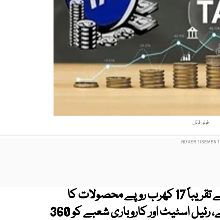
فوٹو: فائل
وفاقی حکومت نے مالی سال 2026-27کے لیے تقریباً 17 کھرب روپے محصولات کا
مجموعی ہدف مقرر کرتے ہوئے تنخواہ دار طبقے، رئیل اسٹیٹ اور کاروباری شعبے کو 360