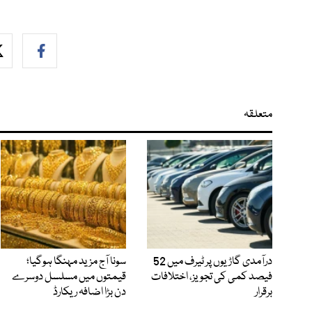
متعلقہ
درآمدی گاڑیوں پر ٹیرف میں 52
سونا آج مزید مہنگا ہوگیا؛
فیصد کمی کی تجویز، اختلافات
قیمتوں میں مسلسل دوسرے
برقرار
دن بڑا اضافہ ریکارڈ