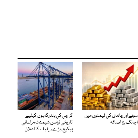
سونے اور چاندی کی قیمتوں میں
کراچی کی بندرگاہوں کیلیے
اچانک بڑا اضافہ
تاریخی ٹرانس شپمنٹ مراعاتی
پیکیج، بڑے ریلیف کا اعلان