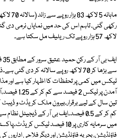
لاکھ 57 ہزار روپے تک ریلیف مل سکتا ہے۔
سے بڑھا کر 70 لاکھ روپے سالانہ کر دی گئی
ٹیکس میں کمی پر تحفظات کا اظہار کیا ہے اور مذاک
کم کر کے 0.5 فیصد۔ایف بی آر کے ڈیجیٹل
میں سرمایہ کاری پر 10 فیصد ٹیکس کر
فاؤنڈیشن، بحریہ فاؤنڈیشن اور دیگر فلاحی اداروں