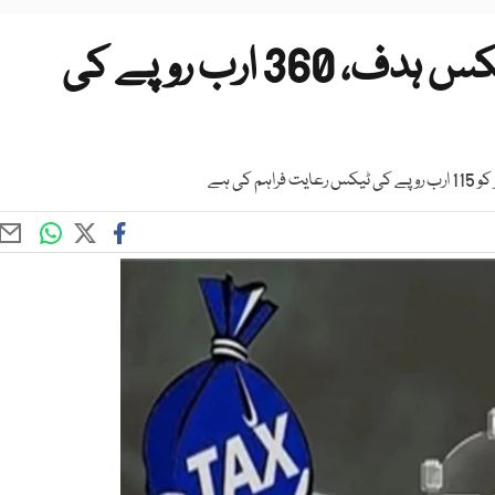
حکومت کا 17 کھرب روپے ٹیکس ہدف، 360 ارب روپے کی