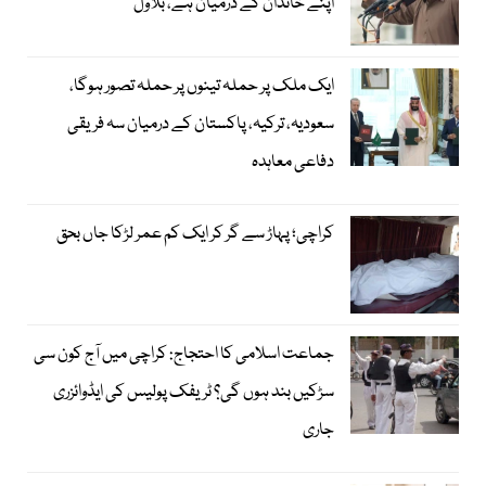
اپنے خاندان کے درمیان ہے، بلاول
ایک ملک پر حملہ تینوں پر حملہ تصور ہوگا،
سعودیہ، ترکیہ، پاکستان کے درمیان سہ فریقی
دفاعی معاہدہ
کراچی؛ پہاڑ سے گر کر ایک کم عمر لڑکا جاں بحق
جماعت اسلامی کا احتجاج: کراچی میں آج کون سی
سڑکیں بند ہوں گی؟ ٹریفک پولیس کی ایڈوائزری
جاری