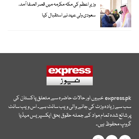
وزیرِ اعظم کی مکہ مکرمہ میں قصر الصفا آمد،
سعودی ولی عہد نے استقبال کیا
express.pk
خبروں اور حالات حاضرہ سے متعلق پاکستان کی
سب سے زیادہ وزٹ کی جانے والی ویب سائٹ ہے۔ اس ویب سائٹ
پر شائع شدہ تمام مواد کے جملہ حقوق بحق ایکسپریس میڈیا
گروپ محفوظ ہیں۔