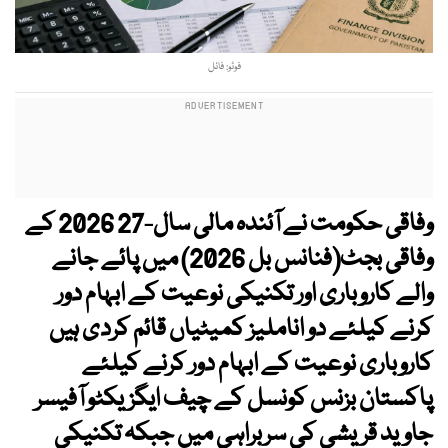
فوٹو: فائل
وفاقی حکومت نے آئندہ مالی سال-27 2026 کے
وفاقی بجٹ(فنانس بل 2026) میں پائے جانے
والے کاروباری اور تکنیکی نوعیت کے ابہام دور
کرنے کیلئے دو اناملیز کمیٹیاں قائم کردی ہیں
کاروباری نوعیت کے ابہام دور کرنے کیلئے
پاکستان بزنس کونسل کے چیف ایگزیکٹو آفیسر
جاوید قریشی کی سربراہی میں جبکہ تکنیکی