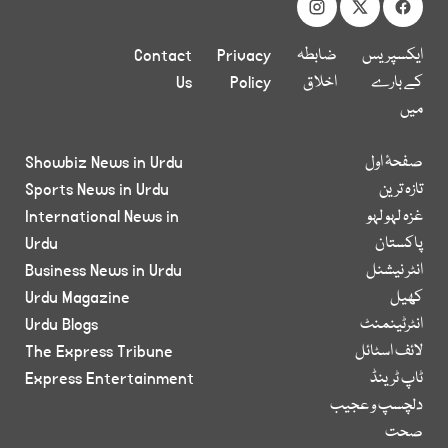
ایکسپریس
ضابطہ
Privacy
Contact
کے بارے
اخلاق
Policy
Us
میں
صفحۂ اول
Showbiz News in Urdu
تازہ ترین
Sports News in Urdu
غزہ لہو لہو
International News in
پاکستان
Urdu
انٹر نیشنل
Business News in Urdu
کھیل
Urdu Magazine
انٹرٹینمنٹ
Urdu Blogs
لائف اسٹائل
The Express Tribune
ٹاپ ٹرینڈ
Express Entertainment
دلچسپ و عجیب
صحت