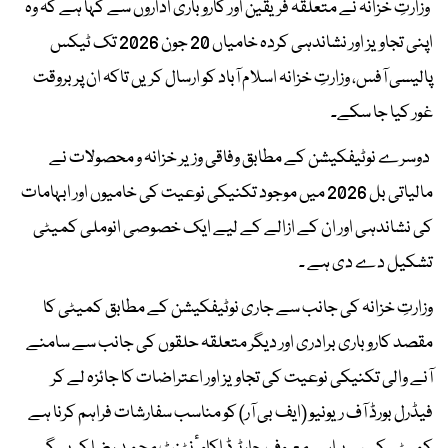
وزارتِ خزانہ نے متعلقہ فریقین اور کاروباری اداروں سے کہا ہے کہ وہ
اپنی تجاویز اور نشاندہی کردہ خامیاں 20 جون 2026 تک ٹیکس
پالیسی آفس، وزارتِ خزانہ اسلام آباد کو ارسال کریں تاکہ ان پر بروقت
غور کیا جا سکے۔
دوسرے نوٹیفکیشن کے مطابق وفاقی وزیر خزانہ و محصولات نے
مالیاتی بل 2026 میں موجود تکنیکی نوعیت کی خامیوں اور ابہامات
کی نشاندہی اور ان کے ازالے کے لیے ایک خصوصی انوملی کمیٹی
تشکیل دے دی ہے ۔
وزارتِ خزانہ کی جانب سے جاری نوٹیفکیشن کے مطابق کمیٹی کا
مقصد کاروباری برادری اور دیگر متعلقہ حلقوں کی جانب سے سامنے
آنے والی تکنیکی نوعیت کی تجاویز اور اعتراضات کا جائزہ لے کر
فیڈرل بورڈ آف ریونیو (ایف بی آر) کو مناسب سفارشات فراہم کرنا ہے