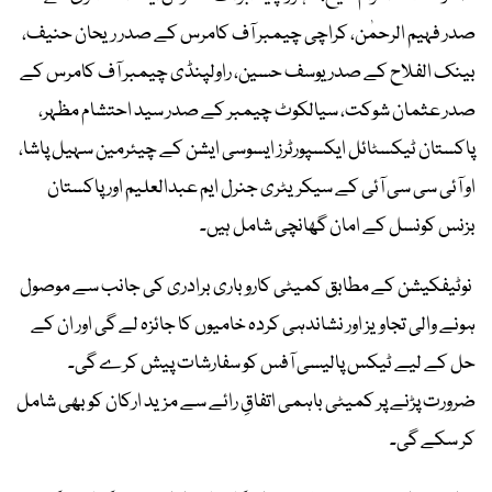
صدر فہیم الرحمٰن، کراچی چیمبر آف کامرس کے صدر ریحان حنیف،
بینک الفلاح کے صدر یوسف حسین، راولپنڈی چیمبر آف کامرس کے
صدر عثمان شوکت، سیالکوٹ چیمبر کے صدر سید احتشام مظہر،
پاکستان ٹیکسٹائل ایکسپورٹرز ایسوسی ایشن کے چیئرمین سہیل پاشا،
او آئی سی سی آئی کے سیکریٹری جنرل ایم عبدالعلیم اور پاکستان
بزنس کونسل کے امان گھانچی شامل ہیں۔
نوٹیفکیشن کے مطابق کمیٹی کاروباری برادری کی جانب سے موصول
ہونے والی تجاویز اور نشاندہی کردہ خامیوں کا جائزہ لے گی اور ان کے
حل کے لیے ٹیکس پالیسی آفس کو سفارشات پیش کرے گی۔
ضرورت پڑنے پر کمیٹی باہمی اتفاقِ رائے سے مزید ارکان کو بھی شامل
کر سکے گی۔