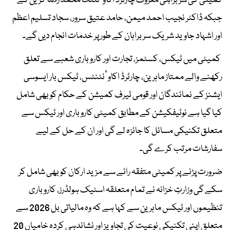
کمیٹی کی سربراہی معروف چارٹرڈ اکاوٴنٹنٹ محمد رضا کریں گے
جبکہ ڈاکٹر نجیب احمد میمن، حامد عتیق سرور، سجاد تسلیم اعظم
اور اشہاد جاوید شریک سربراہان کے طور پر خدمات انجام دیں گے۔
کمیٹی میں ٹیکس، کسٹمز، تجارت اور کاروباری شعبے سے تعلق
رکھنے والے ممتاز ماہرین، چارٹرڈ اکاوٴنٹنٹس، ٹیکس بار ایسوسی
ایشنز کے نمائندگان اور قومی ٹیرف کمیشن کے حکام کو بھی شامل
کیا گیا ہے نوٹیفکیشن کے مطابق کمیٹی کاروباری اور ٹیکس سے
متعلق تکنیکی مسائل کا جائزہ لے گی اور ان کے حل کے لیے
سفارشات مرتب کرے گی۔
ضرورت پڑنے پر کمیٹی متفقہ رائے سے مزید ارکان کو بھی شامل کر
سکے گی وزارتِ خزانہ نے تمام متعلقہ اسٹیک ہولڈرز، کاروباری
تنظیموں اور ٹیکس ماہرین سے کہا ہے کہ وہ مالیاتی بل 2026 سے
متعلق اپنی تکنیکی نوعیت کی تجاویز اور نشاندہی کردہ خامیاں 20