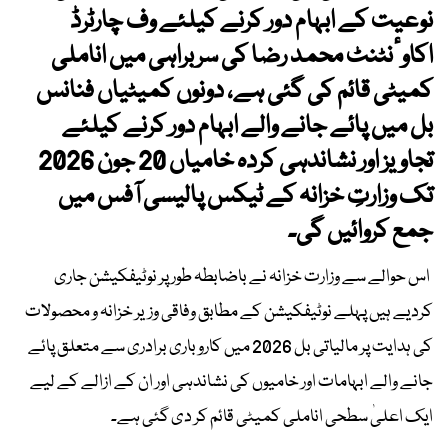
نوعیت کے ابہام دور کرنے کیلئے وف چارٹرڈ
اکاوٴنٹنٹ محمد رضا کی سربراہی میں اناملی
کمیٹی قائم کی گئی ہے، دونوں کمیٹیاں فنانس
بل میں پائے جانے والے ابہام دور کرنے کیلئے
تجاویز اور نشاندہی کردہ خامیاں 20 جون 2026
تک وزارتِ خزانہ کے ٹیکس پالیسی آفس میں
جمع کروائیں گی۔
اس حوالے سے وزارت خزانہ نے باضابطہ طور پر نوٹیفکیشن جاری
کردیے ہیں پہلے نوٹیفکیشن کے مطابق وفاقی وزیر خزانہ و محصولات
کی ہدایت پر مالیاتی بل 2026 میں کاروباری برادری سے متعلق پائے
جانے والے ابہامات اور خامیوں کی نشاندہی اور ان کے ازالے کے لیے
ایک اعلیٰ سطحی اناملی کمیٹی قائم کر دی گئی ہے۔