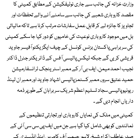
وزارتِ خزانہ کی جانب سے جاری نوٹیفکیشن کے مطابق کمیٹی کا
مقصد کاروباری شعبے کی جانب سے سامنے آنے والے تحفظات اور
تجاویز کا جائزہ لے کر قابلِ عمل سفارشات مرتب کرنا ہے تاکہ مالیاتی
بل میں موجود کاروباری نوعیت کی خامیوں کو دور کیا جا سکے کمیٹی
کی سربراہی پاکستان بزنس کونسل کے چیف ایگزیکٹو آفیسر جاوید
قریشی کریں گے جبکہ ٹیکس پالیسی آفس کے ڈائریکٹر جنرل ڈاکٹر
نجیب احمد میمن، ایف بی آر کے ممبر اسٹریٹجک ٹرانسفارمیشن
حمید عتیق سرور، ممبر کسٹمز پالیسی اشہاد جاوید اور ممبر ان لینڈ
ریونیو پالیسی سجاد تسلیم اعظم شریک سربراہان کے طور پر ذمہ
داریاں انجام دیں گے ۔
کمیٹی میں ملک کی نمایاں کاروباری اور تجارتی تنظیموں کے
نمائندوں کو بھی شامل کیا گیا ہے جن میں ایف پی سی سی آئی کے
صدر عاطف اکرام شیخ، لاہور چیمبر آف کامرس اینڈ انڈسٹری کے