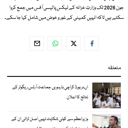
جون 2026 تک وزارتِ خزانہ کے ٹیکس پالیسی آفس میں جمع کروا
سکتے ہیں تاکہ انہیں کمیٹی کے غور و خوض میں شامل کیا جا سکے۔
متعلقہ
اںٹر بورڈ کراچی بارہویں جماعت آرٹس ریگولر کے
نتائج کا اعلان
وزیراعظم سے کوئی شکایت نہیں اصل لڑائی ان کے