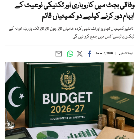
وفاقی بجٹ میں کاروباری اور تکنیکی نوعیت کے
ابہام دور کرنے کیلیے دو کمیٹیاں قائم
اناملیز کمیٹیاں تجاویز اور نشاندہی کردہ خامیاں 20 جون 2026 تک وزارتِ خزانہ کے
ٹیکس پالیسی آفس میں جمع کروائیں گی
ارشاد انصاری
June 13, 2026