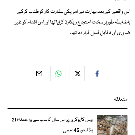
اس واقعے کے بعد بھارت نے امریکی سفارت کار کو طلب کرکے
باضابطہ طور پر سخت احتجاج ریکارڈ کرایا تھا اور اس اقدام کو غیر
ضروری اور ناقابل قبول قرار دیا تھا۔
متعلقہ
روس کا یوکرین پر اس سال کا سب سے بڑا حملہ؛ 21
ہلاک اور 45 زخمی