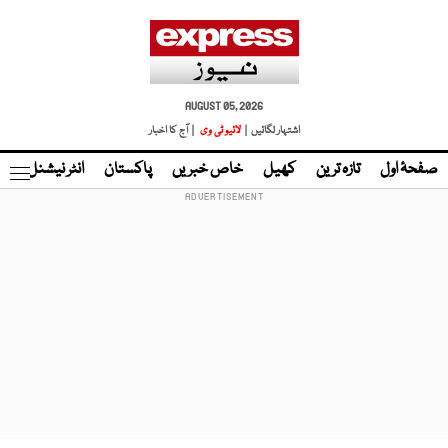
AUGUST 05, 2026
اشتہار لگائیں |
لائیو ٹی وی
| آج کا اخبار
صفحۂ اول
تازہ ترین
کھیل
خاص خبریں
پاکستان
انٹر نیشنل
ٹا