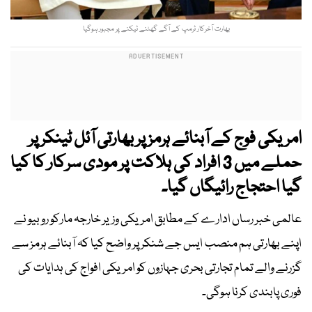
بھارت آخرکار ٹرمپ کے آگے گھٹنے ٹیکنے پر مجبور ہوگیا
امریکی فوج کے آبنائے ہرمز پر بھارتی آئل ٹینکر پر
حملے میں 3 افراد کی ہلاکت پر مودی سرکار کا کیا
گیا احتجاج رائیگاں گیا۔
عالمی خبر رساں ادارے کے مطابق امریکی وزیر خارجہ مارکو روبیو نے
اپنے بھارتی ہم منصب ایس جے شنکر پر واضح کیا کہ آبنائے ہرمز سے
گزرنے والے تمام تجارتی بحری جہازوں کو امریکی افواج کی ہدایات کی
فوری پابندی کرنا ہوگی۔