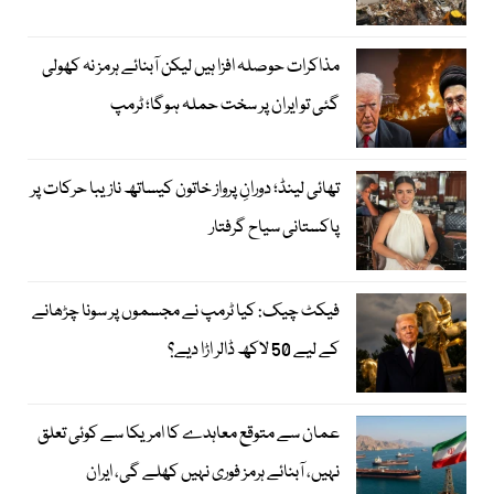
مذاکرات حوصلہ افزا ہیں لیکن آبنائے ہرمز نہ کھولی
گئی تو ایران پر سخت حملہ ہوگا؛ ٹرمپ
تھائی لینڈ؛ دورانِ پرواز خاتون کیساتھ نازیبا حرکات پر
پاکستانی سیاح گرفتار
فیکٹ چیک: کیا ٹرمپ نے مجسموں پر سونا چڑھانے
کے لیے 50 لاکھ ڈالر اڑا دیے؟
عمان سے متوقع معاہدے کا امریکا سے کوئی تعلق
نہیں، آبنائے ہرمز فوری نہیں کھلے گی، ایران