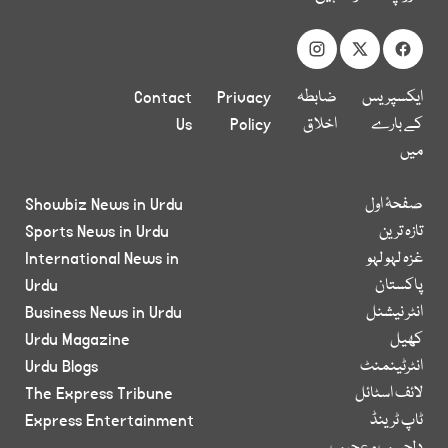
ایکسپریس
ضابطہ
Privacy
Contact
کے بارے
اخلاق
Policy
Us
میں
صفحۂ اول
Showbiz News in Urdu
تازہ ترین
Sports News in Urdu
غزہ لہو لہو
International News in
پاکستان
Urdu
انٹر نیشنل
Business News in Urdu
کھیل
Urdu Magazine
انٹرٹینمنٹ
Urdu Blogs
لائف اسٹائل
The Express Tribune
ٹاپ ٹرینڈ
Express Entertainment