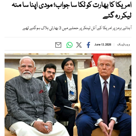
امریکا کا بھارت کو ٹکا سا جواب؛ مودی اپنا سا منہ
لیکر رہ گئے
آبنائے ہرمز پر امریکا کے آئل ٹینکر پر حملے میں 3 بھارتی ہلاک ہوگئے تھے
ویب ڈیسک
June 13, 2026