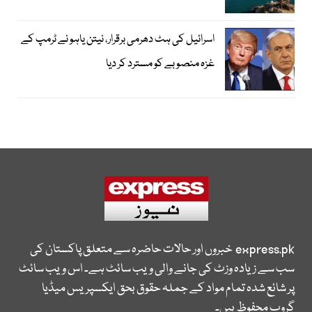
اسرائیل کی ہٹ دھرمی برقرار، نیتن یاہو نے ٹرمپ کے
غزہ منصوبے کو مسترد کر دیا
express.pk
خبروں اور حالات حاضرہ سے متعلق پاکستان کی
سب سے زیادہ وزٹ کی جانے والی ویب سائٹ ہے۔ اس ویب سائٹ
پر شائع شدہ تمام مواد کے جملہ حقوق بحق ایکسپریس میڈیا
گروپ محفوظ ہیں۔