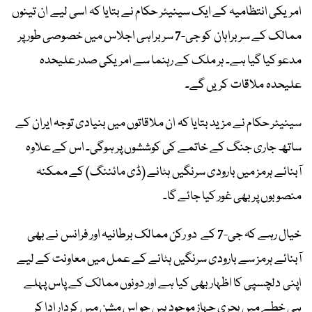
امریکی انتظامیہ کے ایک سینیئر حکام نے بتایا کہ اسی لیے ان تینوں
ممالک کے سربراہان کو جی-7 سربراہی اجلاس میں خصوصی طور پر
مدعو کیا گیا ہے۔ ہر ملک کے رہنما سے امریکی صدر علیحدہ
علیحدہ ملاقات کریں گے۔
سینیئر حکام نے مزید بتایا کہ ان ملاقاتوں میں بنیادی توجہ ایران کے
ساتھ جاری جنگ کے خاتمے کی کوششوں پر ہوگی۔ اس کے علاوہ
آبنائے ہرمز میں بارودی سرنگیں ہٹانے (ڈی مائننگ) کے ممکنہ
منصوبوں پر بھی غور کیا جائے گا۔
خیال رہے کہ جی-7 کے دو رکن ممالک برطانیہ اور فرانس نے بھی
آبنائے ہرمز سے بارودی سرنگیں ہٹانے کے عمل میں معاونت کے لیے
اپنی دلچسپی کا اظہار بھی کیا ہے اور دونوں ممالک کے پاس پہلے
ہی خطے میں بحری جہاز موجود ہیں جو اس مشن میں کردار ادا کر