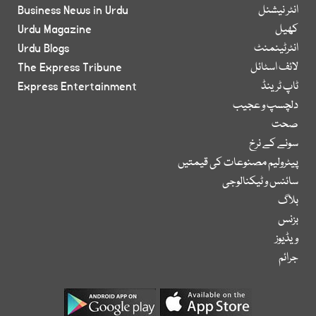
انٹر نیشنل
Business News in Urdu
کھیل
Urdu Magazine
انٹرٹینمنٹ
Urdu Blogs
لائف اسٹائل
The Express Tribune
ٹاپ ٹرینڈ
Express Entertainment
دلچسپ و عجیب
صحت
سونے کے نرخ
پیٹرولیم مصنوعات کی قیمتیں
سائنس و ٹیکنالوجی
بلاگ
بزنس
ویڈیوز
جرائم