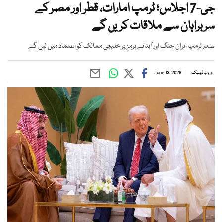
جی-7 اجلاس؛ ٹرمپ امارات، قطر اور مصر کے
سربراہان سے ملاقات کریں گے
صدر ٹرمپ ایران جنگ اور آبنائے ہرمز پر خلیجی ممالک کو اعتماد میں لیں گے
ویب ڈیسک
June 13, 2026