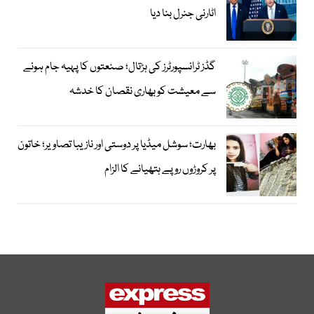
اٹارنی جنرل بنا دیا
گڈز ٹرانسپورٹرز کی ہڑتال؛ صنعتوں کا پہیہ جام ہونے
سے معیشت کو بھاری نقصان کا خدشہ
بھارت؛ سوشل میڈیا پر دوستی اور نازیبا تصاویر؛ خاتون
پر کروڑوں روپے ہتھیانے کا الزام