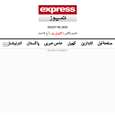
AUGUST 08, 2026
اشتہار لگائیں |
لائیو ٹی وی
| آج کا اخبار
صفحۂ اول
تازہ ترین
کھیل
خاص خبریں
پاکستان
انٹر نیشنل
ٹا