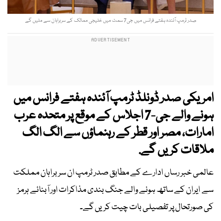
صدر ٹرمپ آئندہ ہفتے فرانس میں جی7 سمٹ میں خلیجی ممالک کے سربراہان سے ملیں گے
امریکی صدر ڈونلڈ ٹرمپ آئندہ ہفتے فرانس میں
ہونے والے جی-7 اجلاس کے موقع پر متحدہ عرب
امارات، مصر اور قطر کے رہنماؤں سے الگ الگ
ملاقات کریں گے.
عالمی خبر رساں ادارے کے مطابق صدر ٹرمپ ان سربراہان مملکت
سے ایران کے ساتھ ہونے والے جنگ بندی مذاکرات اور آبنائے ہرمز
کی صورتحال پر تفصیلی بات چیت کریں گے۔