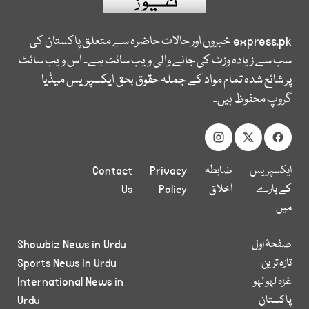
express.pk
خبروں اور حالات حاضرہ سے متعلق پاکستان کی
سب سے زیادہ وزٹ کی جانے والی ویب سائٹ ہے۔ اس ویب سائٹ
پر شائع شدہ تمام مواد کے جملہ حقوق بحق ایکسپریس میڈیا
گروپ محفوظ ہیں۔
ایکسپریس
ضابطہ
Privacy
Contact
کے بارے
اخلاق
Policy
Us
میں
صفحۂ اول
Showbiz News in Urdu
تازہ ترین
Sports News in Urdu
غزہ لہو لہو
International News in
پاکستان
Urdu