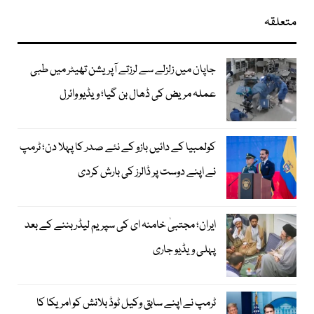
متعلقہ
جاپان میں زلزلے سے لرزتے آپریشن تھیٹر میں طبی
عملہ مریض کی ڈھال بن گیا؛ ویڈیو وائرل
کولمبیا کے دائیں بازو کے نئے صدر کا پہلا دن؛ ٹرمپ
نے اپنے دوست پر ڈالرز کی بارش کردی
ایران؛ مجتبیٰ خامنہ ای کی سپریم لیڈر بننے کے بعد
پہلی ویڈیو جاری
ٹرمپ نے اپنے سابق وکیل ٹوڈ بلانش کو امریکا کا