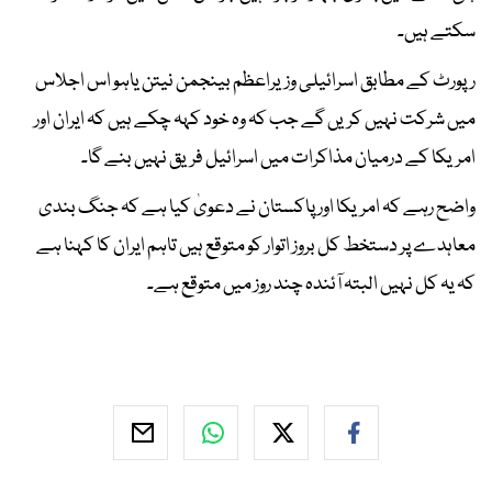
سکتے ہیں۔
رپورٹ کے مطابق اسرائیلی وزیراعظم بینجمن نیتن یاہو اس اجلاس
میں شرکت نہیں کریں گے جب کہ وہ خود کہہ چکے ہیں کہ ایران اور
امریکا کے درمیان مذاکرات میں اسرائیل فریق نہیں بنے گا۔
واضح رہے کہ امریکا اور پاکستان نے دعویٰ کیا ہے کہ جنگ بندی
معاہدے پر دستخط کل بروز اتوار کو متوقع ہیں تاہم ایران کا کہنا ہے
کہ یہ کل نہیں البتہ آئندہ چند روز میں متوقع ہے۔