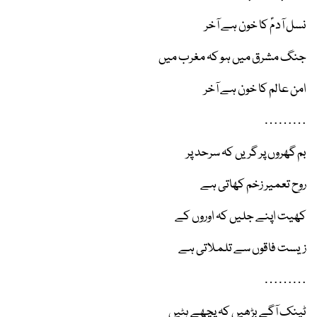
نسل آدمؑ کا خون ہے آخر
جنگ مشرق میں ہو کہ مغرب میں
امن عالم کا خون ہے آخر
………
بم گھروں پر گریں کہ سرحد پر
روح تعمیر زخم کھاتی ہے
کھیت اپنے جلیں کہ اوروں کے
زیست فاقوں سے تلملاتی ہے
………
ٹینک آگے بڑھیں کہ پچھے ہٹیں