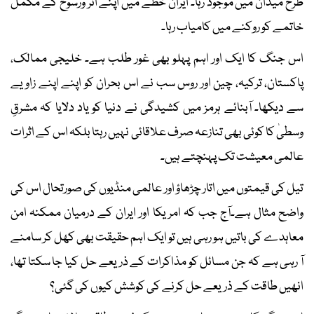
طرح میدان میں موجود رہا۔ ایران خطے میں اپنے اثر ورسوخ کے مکمل
خاتمے کو روکنے میں کامیاب رہا۔
اس جنگ کا ایک اور اہم پہلو بھی غور طلب ہے۔ خلیجی ممالک،
پاکستان، ترکیہ، چین اور روس سب نے اس بحران کو اپنے اپنے زاویے
سے دیکھا۔ آبنائے ہرمز میں کشیدگی نے دنیا کو یاد دلایا کہ مشرقِ
وسطیٰ کا کوئی بھی تنازعہ صرف علاقائی نہیں رہتا بلکہ اس کے اثرات
عالمی معیشت تک پہنچتے ہیں۔
تیل کی قیمتوں میں اتار چڑھاؤ اور عالمی منڈیوں کی صورتحال اس کی
واضح مثال ہے۔آج جب کہ امریکا اور ایران کے درمیان ممکنہ امن
معاہدے کی باتیں ہو رہی ہیں تو ایک اہم حقیقت بھی کھل کر سامنے
آ رہی ہے کہ جن مسائل کو مذاکرات کے ذریعے حل کیا جا سکتا تھا،
انھیں طاقت کے ذریعے حل کرنے کی کوشش کیوں کی گئی؟