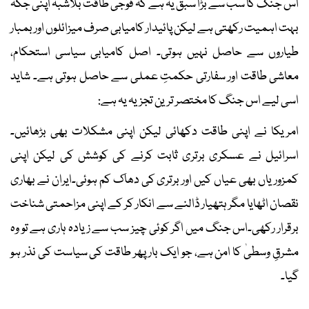
اس جنگ کا سب سے بڑا سبق یہ ہے کہ فوجی طاقت بلاشبہ اپنی جگہ
بہت اہمیت رکھتی ہے لیکن پائیدار کامیابی صرف میزائلوں اور بمبار
طیاروں سے حاصل نہیں ہوتی۔ اصل کامیابی سیاسی استحکام،
معاشی طاقت اور سفارتی حکمتِ عملی سے حاصل ہوتی ہے۔ شاید
اسی لیے اس جنگ کا مختصر ترین تجزیہ یہ ہے:
امریکا نے اپنی طاقت دکھائی لیکن اپنی مشکلات بھی بڑھائیں۔
اسرائیل نے عسکری برتری ثابت کرنے کی کوشش کی لیکن اپنی
کمزوریاں بھی عیاں کیں اور برتری کی دھاک کم ہوئی۔ایران نے بھاری
نقصان اٹھایا مگر ہتھیار ڈالنے سے انکار کر کے اپنی مزاحمتی شناخت
برقرار رکھی۔اس جنگ میں اگر کوئی چیز سب سے زیادہ ہاری ہے تو وہ
مشرقِ وسطیٰ کا امن ہے، جو ایک بار پھر طاقت کی سیاست کی نذر ہو
گیا۔