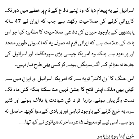
اسرائیل نے یہ پیغام دیا کہ وہ اپنے دفاع کے نام پر خطے میں دور تک
کارروائی کرنے کی صلاحیت رکھتا ہے جب کہ ایران نے 47 سالہ
پابندیوں کے باوجود حیران کن دفاعی صلاحیت کا مظاہرہ کیا جو اس
بات کی علامت ہے کہ ایرانی قوم نہ صرف یہ کہ اندرونی طور پر متحد
اور پر عزم ہے بلکہ وہ امریکا جیسی بڑی سپرطاقت اور اسرائیل کی
جارحانہ عزائم کے اگے سرنگوں ہونے کو کسی بھی طرح تیار نہیں۔
اس جنگ کا ’’ون لائنر‘‘ تو یہ ہے کہ امریکا، اسرائیل اور ایران میں سے
کوئی بھی ملک اپنی فتح کا جشن نہیں منا سکتا بلکہ کئی ماہ تک
دست وگریباں ہونے، ہزارہا افراد کی شہادت یا ہلاک ہونے اور کثیر
سرمایہ خرچ کرنے کے باوجود تباہی اور بربادی کے سوا کچھ حاصل نہ
ہوا ہے۔ اسی لیے تو معروف شاعر ساحر لدھیانوی نے کہا تھا…
خون اپنا ہو یا پرایا ہو