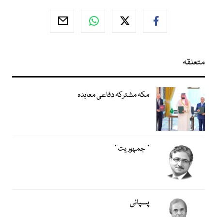
متعلقہ
مکہ مشترکہ دفاعی معاہدہ
’’ جمہوریت‘‘
پسپائی