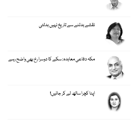
نقشے بدلنے سے تاریخ نہیں بدلتی
مکہ دفاعی معاہدہ: سکے کا دوسرا رخ بھی واضح رہے
اپنا کچرا ساتھ لے کر جائیں!