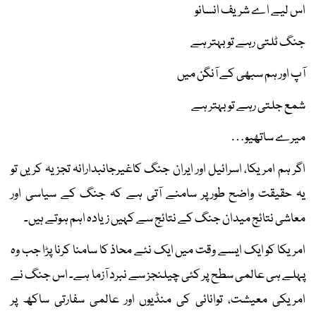
اس لیے اے شریف انسانو
جنگ ٹلتی رہے تو بہتر ہے
آپ اور ہم سبھی کے آنگن میں
شمع جلتی رہے تو بہتر ہے
میرے ساتھیو…
اگر ہم امریکا، اسرائیل اور ایران جنگ کاغیرجانبدارانہ تجزیہ کریں تو
یہ حقیقت واضح طورپر سامنے آتی ہے کہ جنگ کے سیاسی اور
معاشی نتائج میدان جنگ کے نتائج سے کہیں زیادہ اہم ہوتے ہیں۔
امریکا کو ایک ایسے وقت میں ایک نئے محاذ کا سامنا کرنا پڑا جب وہ
پہلے ہی عالمی سطح پر کئی چیلنجز سے نبرد آزما ہے۔ اس جنگ نے
امریکی معیشت، توانائی کی منڈیوں اور عالمی سفارتی ساکھ پر