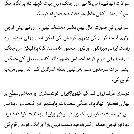
سوالات اٹھائے۔ امریکا نے اس جنگ میں بہت کچھ داؤ پر لگایا مگر
اس کے بدلے کوئی خاطر خواہ فائدہ حاصل نہ کر سکا۔
اسرائیل کی صورتِ حال بھی یکسر مختلف نہیں۔ اس نے اپنی فوجی
برتری ثابت کرنے کی بھرپور کوشش کی لیکن اسے پہلی مرتبہ براہِ
راست ایرانی میزائلوں اور ڈرون حملوں کا سامنا کرنا پڑا لیکن اس جنگ
نے اسرائیلی عوام کو یہ احساس ضرور دلایا کہ مستقبل کی جنگیں
اپنے اثرات سرحدوں سے باہر نہیں بلکہ اسرائیل کے اندر بھی مرتب
کریں گی۔
دوسری طرف ایران نے کیا کھویا؟ایران کو عسکری اور معاشی سطح پر
بھاری نقصان اٹھانا پڑا۔ جنگی نقصانات، پابندیوں اور اقتصادی دباؤ نے
اس کی معیشت کو مزید کمزور کیا لیکن ایران نے یہ ثابت کیا کہ شدید
دباؤ اور فوجی حملوں کے باوجود ہمت نہیں ہارا اور ایک خوددار قوم کی