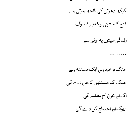
کوکھ دھرتی کی بانجھ ہوتی ہے
فتح کا جشن ہو کہ ہار کا سوگ
زندگی میتوں پہ روتی ہے
………
جنگ تو خود ہی ایک مسئلہ ہے
جنگ کیا مسئلوں کا حل دے گی
آگ اور خون آج بخشے گی
بھوک اور احتیاج کل دے گی
………