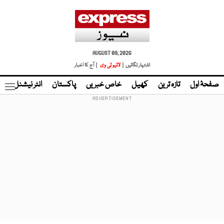
AUGUST 09, 2026
اشتہار لگائیں |
لائیو ٹی وی
| آج کا اخبار
صفحۂ اول
تازہ ترین
کھیل
خاص خبریں
پاکستان
انٹر نیشنل
ٹا