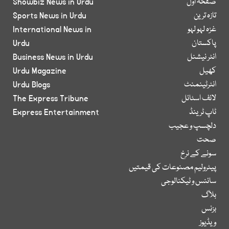
صفحۂ اول
Showbiz News in Urdu
تازہ ترین
Sports News in Urdu
غزہ لہو لہو
International News in
پاکستان
Urdu
انٹر نیشنل
Business News in Urdu
کھیل
Urdu Magazine
انٹرٹینمنٹ
Urdu Blogs
لائف اسٹائل
The Express Tribune
ٹاپ ٹرینڈ
Express Entertainment
دلچسپ و عجیب
صحت
سونے کے نرخ
پیٹرولیم مصنوعات کی قیمتیں
سائنس و ٹیکنالوجی
بلاگ
بزنس
ویڈیوز