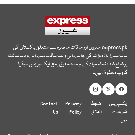
express.pk
خبروں اور حالات حاضرہ سے متعلق پاکستان کی
سب سے زیادہ وزٹ کی جانے والی ویب سائٹ ہے۔ اس ویب سائٹ
پر شائع شدہ تمام مواد کے جملہ حقوق بحق ایکسپریس میڈیا
گروپ محفوظ ہیں۔
ایکسپریس
ضابطہ
Privacy
Contact
کے بارے
اخلاق
Policy
Us
میں