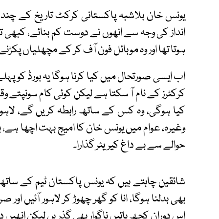
یونس خان بلاشبہ پاکستانی کرکٹ تاریخ کے چند ب
انداز کی وجہ سے انھوں نے دوست کم بنائے، کبھی تو ای
ہوتا تھا اور وہ موبائل فون آف کر کے مچھلیاں پکڑ
اب ایسی صورتحال میں کیا کرنا ہوگا یہ بورڈ کو پہلے
کرکٹرز کے نام آ سکتا ہے لیکن کوئی کام سونپتے و
کیا ہوگی، وہ کس کے ساتھ رابطہ کریں گے، لاہور
وغیرہ، عوام میں یونس خان کا امیج بہت اچھا ہے، 
حوالے سے بے داغ کیریئر گذارا۔
شائقین چاہتے ہیں کہ یونس پاکستان ٹیم کے سات
بھی بدلنا ہوگا، انا کو گھر چھوڑ کر لاہور آئیں ا
اس دوران کچھ باتیں ناگوار بھی گذریں لیکن انھیں د