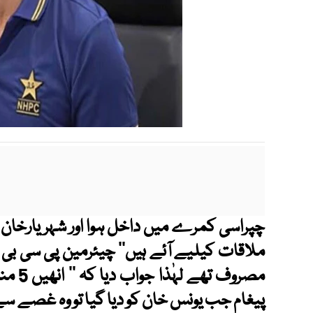
چپراسی کمرے میں داخل ہوا اور شہریارخان
ملاقات کیلیے آئے ہیں‘‘ چیئرمین پی سی ب
مصروف 
پیغام جب یونس خان کو دیا گیا تو وہ غصے سے ا