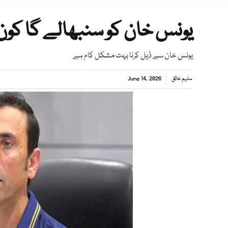
یونس خان کو سنبھالے گا کون
یونس خان سے ڈیل کرنا بہت مشکل کام ہے
سلیم خالق
June 14, 2026