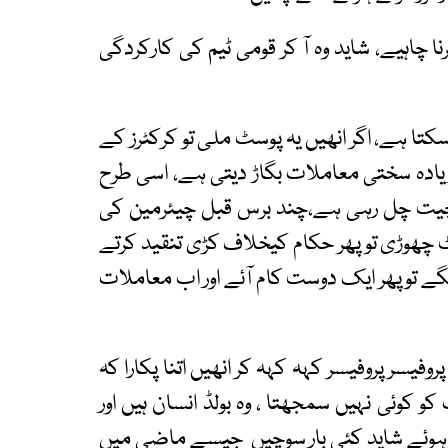
 چاہیے، شاید وہ آ کر قومی ٹیم کی کارکردگی
کتا ہے، اگر انھیں یہ پوسٹ ملی تو کرکٹرز کے
 زیادہ سختی معاملات بگاڑ دیتی ہے، اسی طرح
چیت چل رہی ہے،چند برس قبل چیئرمین کی
ٹ چھوڑی تو پھر حکام کیخلاف کڑی تنقید کرتے
گے تو پھر ایک دوست کام آئے اور اب معاملات
سر پروفیسر کہہ کہہ کر انھیں اتنا پکارا کہ
 کوئی نہیں سمجھتا ، وہ بولڈ انسان ہیں اور
وئے شاید کئی بار سوچیں جیسے ماضی میں