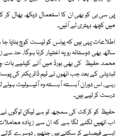
پی سی بی کو بھی ان کا استعمال دیکھ بھال کر کرنا
میں کچھ بہتری لے آئیں۔
اطلاعات یہی ہیں کہ یونس کو ٹیسٹ کوچ بنایا جا س
ساتھ بھی دوستانہ رویہ اختیار کرنا ہوگا، حد سے
محمد حفیظ کی بھی بورڈ میں آنے کیلیے بات 
تبدیلی کے بعد جب انھوں نے ٹیم ڈائریکٹر کی پوس
رہے، اس دوران آہستہ آہستہ وہ آئیسولیٹ ہونے ل
درست کر لیے ہیں۔
حفیظ کو کرکٹ کی سمجھ تو ہے لیکن لوگوں نے پروفی
اب انھیں لگنے لگا ہے کہ ان سے زیادہ معاملات کو
ایسے فیصلے کر سکتے ہیں جنھیں دوسرے کرتے ہ