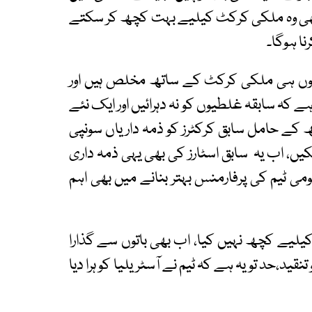
 بھی وہ ملکی کرکٹ کیلیے بہت کچھ کر سکتے
رنا ہوگا۔
ونوں ہی ملکی کرکٹ کے ساتھ مخلص ہیں اور
 کہ سابقہ غلطیوں کو نہ دہرائیں اور ایک نئے
کھ کے حامل سابق کرکٹرز کو ذمہ داریاں سونپی
یں، اب یہ سابق اسٹارز کی بھی یہی ذمہ داری
 ٹیم کی پرفارمنس بہتر بنانے میں بھی اہم
ے کچھ نہیں کیا، اب بھی باتوں سے گذارا
قید،حد تو یہ ہے کہ ٹیم نے آسٹریلیا کو ہرا دیا