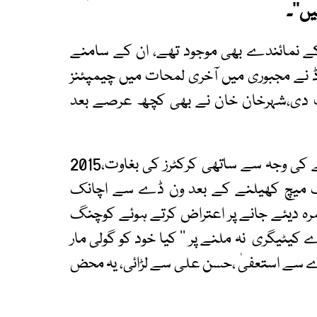
ں‘‘۔
ا کے نمائندے بھی موجود تھے، ان کے سامنے
رڈ نے مجبوری میں آخری لمحات میں چیمپئنز
ت سونپ دی،شہرخان خان نے بھی کچھ عرصے بعد
ٹی ٹوئنٹی ورلڈکپ میں فتح کے باوجود سخت رویے کی وجہ سے ساتھی کرکٹرز کی بغاوت،2015
یک میچ کھیلنے کے بعد ون ڈے سے اچانک
مرہ دیئے جانے پر اعتراض کرتے ہوئے کوچنگ
یٹیگری نہ ملنے پر ’’ کیا خود کو گولی مار
دے سے استعفیٰ ،حسن علی سے لڑائی، یہ محض