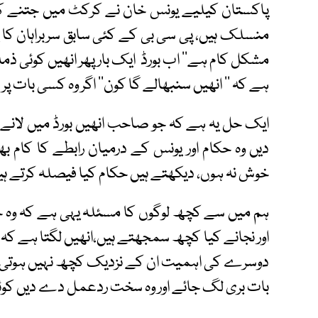
پاکستان کیلیے یونس خان نے کرکٹ میں جتنے کار
منسلک ہیں، پی سی بی کے کئی سابق سربراہان کا یہ
مشکل کام ہے‘‘ اب بورڈ ایک بار پھر انھیں کوئی ذمہ د
ہے کہ ’’ انھیں سنبھالے گا کون‘‘ اگر وہ کسی بات پر
ایک حل یہ ہے کہ جو صاحب انھیں بورڈ میں لانے ک
دیں وہ حکام اور یونس کے درمیان رابطے کا کام 
خوش نہ ہوں، دیکھتے ہیں حکام کیا فیصلہ کرتے ہ
ہم میں سے کچھ لوگوں کا مسئلہ یہی ہے کہ وہ خو
اور نجانے کیا کچھ سمجھتے ہیں،انھیں لگتا ہے کہ
دوسرے کی اہمیت ان کے نزدیک کچھ نہیں ہوتی، وہ
بات بری لگ جائے اور وہ سخت ردعمل دے دیں کوئی