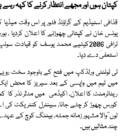
کپتان ہوں اور مجھے انتظار کرنے کا کہہ رہے ہی
قذافی اسٹیڈیم کے گراؤنڈ فلور پر اس وقت میڈی
یونس خان نے کپتانی چھوڑنے کا اعلان کردیا ، بو
ٹرافی 2006کیلیے محمد یوسف کو قیاد
استعفیٰ دے دیا۔
میں ٹیم میں واپسی کے بعد سیریز کا محض ا
ریٹائرمنٹ کا اعلان، اکیڈمی میں مدثر نذر کا ک
کورس چھوڑ کر چلے جانا، سینٹرل کنٹریکٹ کی اے ک
لوں‘‘والا مشہور زمانہ جملہ، بیٹنگ کوچ کے عہ
چند مثالیں ہیں۔