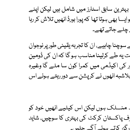
ہترین سابق اسٹارز میں شامل ہیں لیکن اپنے
سا بھی ہوتا تھا کہ پورا بورڈ انھیں تلاش کر رہا
نے چلے جاتے تھے۔
 سوچنا چاہیے، ان کا تجربہ یقینی طور پر نوجوان
قت یہ طے کرلینا مناسب ہو گا کہ ان کی ڈومین
 کی اکیڈمی میں کمرا کون سا ملے گا وغیرہ
بلاشبہ انھوں نے کرپشن سے دور رہتے ہوئے اس
ھ منسلک ہوں لیکن اس کیلیے انھیں خود کو
ور صرف پاکستان کرکٹ کی بہتری کا سوچیں، شاید
رگزر کرتے ہوئے آگے چلیں۔