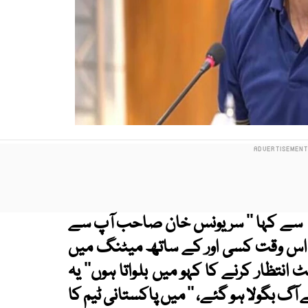
 سے کہا ’’ سر یونس خان صاحب آپ سے
ی اس وقت کسی اور کے ساتھ میٹنگ میں
تھے لہٰذا جواب دیا کہ ’’ انھیں 5 منٹ انتظار کرنے کا کہو میں بلواتا ہوں‘‘ یہ
ٓگ بگولا ہو گئے، ’’ میں پاکستانی ٹیم کا