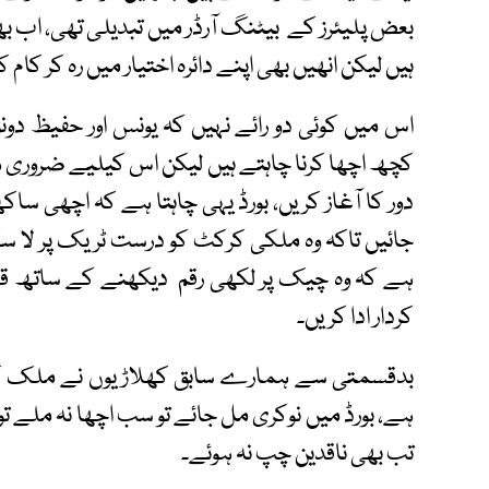
بعض پلیئرز کے بیٹنگ آرڈر میں تبدیلی تھی، اب
ہیں لیکن انھیں بھی اپنے دائرہ اختیار میں رہ کر کام ک
اس میں کوئی دو رائے نہیں کہ یونس اور حفیظ د
کچھ اچھا کرنا چاہتے ہیں لیکن اس کیلیے ضروری ہے
دور کا آغاز کریں، بورڈ یہی چاہتا ہے کہ اچھی سا
جائیں تاکہ وہ ملکی کرکٹ کو درست ٹریک پر لا سک
ہے کہ وہ چیک پر لکھی رقم دیکھنے کے ساتھ قومی
کردار ادا کریں۔
بدقسمتی سے ہمارے سابق کھلاڑیوں نے ملک کیلی
ہے، بورڈ میں نوکری مل جائے تو سب اچھا نہ ملے تو تن
تب بھی ناقدین چپ نہ ہوئے۔