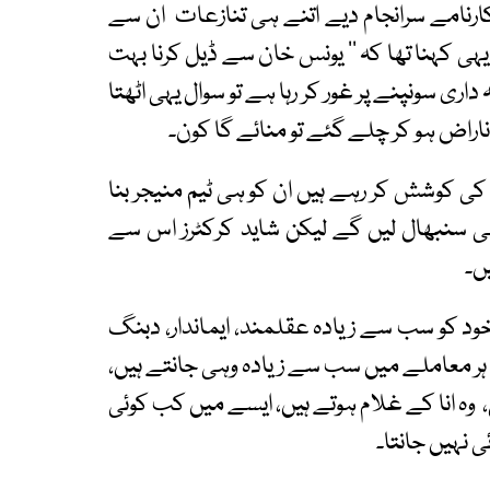
نامے سرانجام دیے اتنے ہی تنازعات ان سے
ی کہنا تھا کہ ’’ یونس خان سے ڈیل کرنا بہت
اری سونپنے پر غور کر رہا ہے تو سوال یہی اٹھتا
 ناراض ہو کر چلے گئے تو منائے گا کون۔
ی کوشش کر رہے ہیں ان کو ہی ٹیم منیجر بنا
بھی سنبھال لیں گے لیکن شاید کرکٹرز اس سے
یں۔
د کو سب سے زیادہ عقلمند، ایماندار، دبنگ
 ہر معاملے میں سب سے زیادہ وہی جانتے ہیں،
 انا کے غلام ہوتے ہیں، ایسے میں کب کوئی
 نہیں جانتا۔