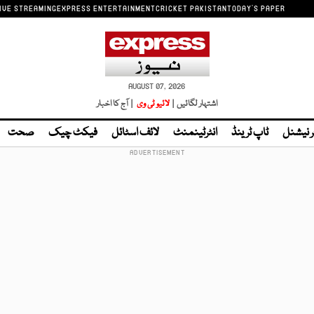
IVE STREAMING
EXPRESS ENTERTAINMENT
CRICKET PAKISTAN
TODAY'S PAPER
AUGUST 07, 2026
اشتہار لگائیں |
لائیو ٹی وی
| آج کا اخبار
ر نیشنل
ٹاپ ٹرینڈ
انٹرٹینمنٹ
لائف اسٹائل
فیکٹ چیک
صحت