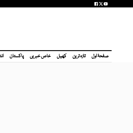
صفحۂ اول
تازہ ترین
کھیل
خاص خبریں
پاکستان
انٹ