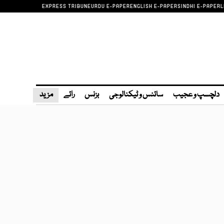
EXPRESS TRIBUNE
URDU E-PAPER
ENGLISH E-PAPER
SINDHI E-PAPER
L
دلچسپ و عجیب
سائنس و ٹیکنالوجی
بزنس
رائے
مزید