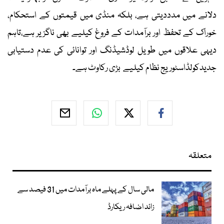
دلانے میں مدددیتی ہے، بلکہ منڈی میں قیمتوں کے استحکام،
خوراک کے تحفظ اور برآمدات کے فروغ کیلیے بھی ناگزیر ہے،تاہم
دیہی علاقوں میں طویل لوڈشیڈنگ اور توانائی کی عدم دستیابی
جدیدکولڈاسٹوریج نظام کیلیے بڑی رکاوٹ ہے۔
متعلقہ
مالی سال کے پہلے ماہ برآمدات میں 31 فیصد سے
زائد اضافہ ریکارڈ