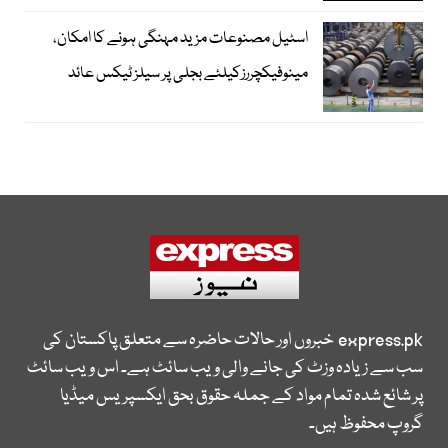
اسٹیل مصنوعات مزید مہنگی ہونے کا امکان،
مینوفیکچررزکیلئے بجلی پر سیلز ٹیکس عائد
express.pk
خبروں اور حالات حاضرہ سے متعلق پاکستان کی
سب سے زیادہ وزٹ کی جانے والی ویب سائٹ ہے۔ اس ویب سائٹ
پر شائع شدہ تمام مواد کے جملہ حقوق بحق ایکسپریس میڈیا
گروپ محفوظ ہیں۔