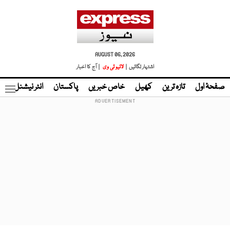
AUGUST 06, 2026
اشتہار لگائیں |
لائیو ٹی وی
| آج کا اخبار
صفحۂ اول
تازہ ترین
کھیل
خاص خبریں
پاکستان
انٹر نیشنل
ٹا