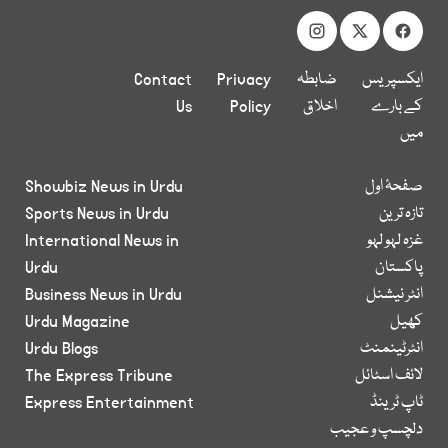
ایکسپریس
ضابطہ
Privacy
Contact
کے بارے
اخلاق
Policy
Us
میں
صفحۂ اول
Showbiz News in Urdu
تازہ ترین
Sports News in Urdu
غزہ لہو لہو
International News in
پاکستان
Urdu
انٹر نیشنل
Business News in Urdu
کھیل
Urdu Magazine
انٹرٹینمنٹ
Urdu Blogs
لائف اسٹائل
The Express Tribune
ٹاپ ٹرینڈ
Express Entertainment
دلچسپ و عجیب