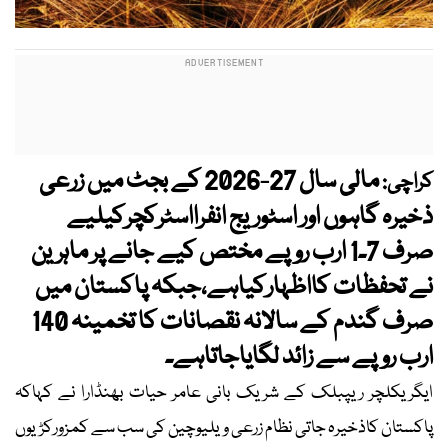
مالی سال 27-2026 کے بجٹ میں زرعی
کراچی:
ذخیرہ گاہوں اور اسٹوریج انفرااسٹرکچرکیلیے
صرف 7۔1 ارب روپے مختص کیے جانے پر ماہرین
نے تحفظات کااظہارکیاہے،جبکہ پاکستان میں
صرف گندم کے سالانہ نقصانات کا تخمینہ 140
ارب روپے سے زائد لگایاجاتاہے۔
ایگریکلچر ریپبلک کے شریک بانی عامر حیات بھنڈارا نے کہاکہ
پاکستان کاذخیرہ جاتی نظام زرعی ویلیوچین کی سب سے کمزورکڑیوں