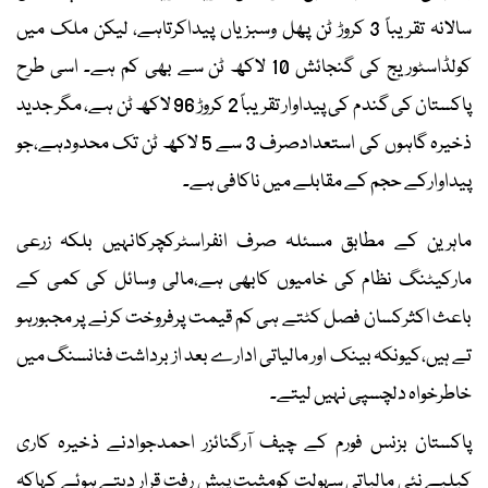
سالانہ تقریباً 3 کروڑ ٹن پھل وسبزیاں پیداکرتاہے، لیکن ملک میں
کولڈاسٹوریج کی گنجائش 10 لاکھ ٹن سے بھی کم ہے۔ اسی طرح
پاکستان کی گندم کی پیداوار تقریباً 2 کروڑ 96 لاکھ ٹن ہے، مگر جدید
ذخیرہ گاہوں کی استعدادصرف 3 سے 5 لاکھ ٹن تک محدودہے،جو
پیداوارکے حجم کے مقابلے میں ناکافی ہے۔
ماہرین کے مطابق مسئلہ صرف انفراسٹرکچرکانہیں بلکہ زرعی
مارکیٹنگ نظام کی خامیوں کابھی ہے،مالی وسائل کی کمی کے
باعث اکثرکسان فصل کٹتے ہی کم قیمت پرفروخت کرنے پر مجبورہو
تے ہیں،کیونکہ بینک اور مالیاتی ادارے بعد از برداشت فنانسنگ میں
خاطرخواہ دلچسپی نہیں لیتے۔
پاکستان بزنس فورم کے چیف آرگنائزر احمدجوادنے ذخیرہ کاری
کیلیے نئی مالیاتی سہولت کومثبت پیش رفت قرار دیتے ہوئے کہاکہ