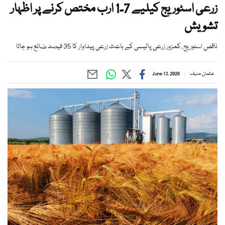
زرعی اسٹوریج کیلیے 7۔1 ارب مختص کرنے پر اظہار
تشویش
ناقص اسٹوریج ،کمزور زرعی پالیسی کے باعث زرعی پیداوار کا 35 فیصد ضائع ہو جاتا
عثمان حنیف
June 13, 2026