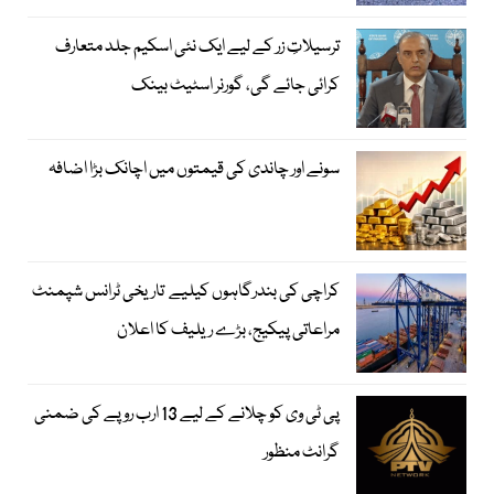
ترسیلاتِ زر کے لیے ایک نئی اسکیم جلد متعارف
کرائی جائے گی، گورنر اسٹیٹ بینک
سونے اور چاندی کی قیمتوں میں اچانک بڑا اضافہ
کراچی کی بندرگاہوں کیلیے تاریخی ٹرانس شپمنٹ
مراعاتی پیکیج، بڑے ریلیف کا اعلان
پی ٹی وی کو چلانے کے لیے 13 ارب روپے کی ضمنی
گرانٹ منظور