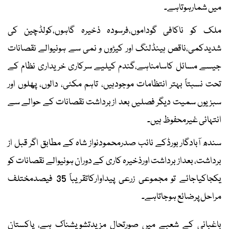
میں شمارہوتاہے۔
ملک کو ناکافی گوداموں،فرسودہ ذخیرہ گاہوں،کولڈچین کی
شدیدکمی،ناقص ہینڈلنگ اور کیڑوں و نمی سے ہونیوالے نقصانات
جیسے مسائل کاسامناہے،گندم کیلیے سرکاری خریداری نظام کے
تحت نسبتاً بہتر انتظامات موجودہیں، تاہم مکئی، دالوں، پھلوں اور
سبزیوں سمیت دیگر فصلیں بعد ازبرداشت نقصانات کے حوالے سے
انتہائی غیرمحفوظ ہیں۔
سندھ آبادگار بورڈکے نائب صدرمحمودنواز شاہ کے مطابق اگر قبل از
برداشت، بعداز برداشت اورذخیرہ کاری کے دوران ہونیوالے نقصانات کو
یکجاکیاجائے تو مجموعی زرعی پیداوارکاتقریباً 35 فیصدمختلف
مراحل پرضائع ہوجاتاہے۔
باغبانی کے شعبے میں صورتحال مزیدتشویشناک ہے، پاکستان