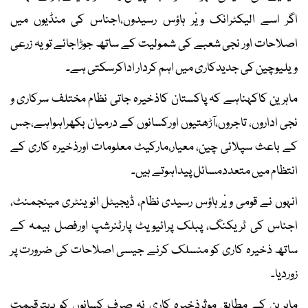
اگر اسے الیکٹرانک ویٔر ہاؤس رسیدوں،اجناس کی منڈیوں میں
اصلاحات اور نجی شعبے کی شمولیت کے ساتھ جوڑاجائے تو یہ زرعی
ویلیوچین کی جدیدکاری میں اہم کردار اداکرسکتی ہے۔
ماہرین کاکہناہے کہ پاکستان کاذخیرہ جاتی نظام مختلف سرکاری و
نجی اداروں، تاجروں،آڑھتیوں اورکسانوں کے درمیان بکھراہواہے،جس
کے باعث سپلائی چین، معیار،مارکیٹ معلومات اورذخیرہ کاری کے
انتظام میں متعددمسائل پیداہوتے ہیں۔
انہوں نے قومی ویٔر ہاؤس رسیدی نظام، ڈیجیٹل انوینٹری مینجمنٹ،
اجناس کی ٹریکنگ، پبلک پرائیویٹ پارٹنرشپ اورفصل بیمہ کے
ساتھ ذخیرہ کاری کو منسلک کرنے جیسی اصلاحات کی ضرورت پر
زوردیا۔
ماہرین کے مطابق موثرذخیرہ کاری نہ صرف کسانوں کو بہترقیمت