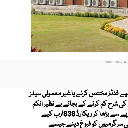
یے فنڈز مختص کرنے یاغیر معمولی سیلز
شرح کم کرنے کے بجائے بے نظیر انکم
سپورٹ پروگرام کیلیے مختص فنڈز716ارب روپے سے بڑھا کر ریکارڈ 838ارب کیے
اتی سرگرمیوں کو فروغ دینے جیسے