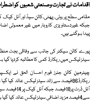
اقدامات نے تجارت وصنعتی شعبوں کو اضطراب
مقامی سطح پر روئی، پھٹی،کاٹن سیڈ اور آئل کیک 
جبکہ غیردستاویزی کاروبار میں غیر معمولی اض
پیدا ہوگئے ہیں۔
پورے کاٹن سیکٹر کی جانب سے وفاقی بجٹ منظور
سیلز ٹیکس میں ریکارڈ کمی کا مطالبہ کردیا گیا ہ
چیئرمین کاٹن جنرز فورم احسان الحق نے ایکس
ریکارڈ86فیصد سے زائد سیلز ٹیکس عائد کیا گ
آئل ڈرٹ پر18ف
سے4فیصد مزید اضافی سیلز ٹیکس عائد کیا گیا ہے۔