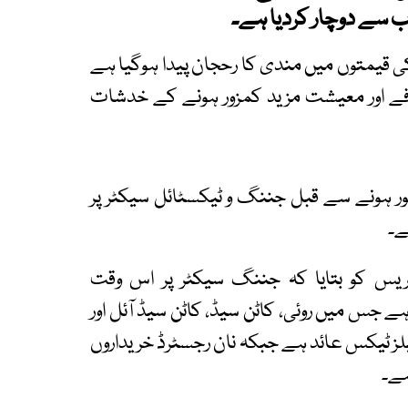
 سے دوچار کردیا ہے۔
کی قیمتوں میں مندی کا رحجان پیدا ہوگیا ہے
افے اور معیشت مزید کمزور ہونے کے خدشات
 ہونے سے قبل جننگ و ٹیکسٹائل سیکٹر پر
ے۔
پریس کو بتایا کہ جننگ سیکٹر پر اس وقت
یا ہے جس میں روئی، کاٹن سیڈ، کاٹن سیڈ آئل اور
یصد جبکہ آئل کیک پر 14فیصد سیلز ٹیکس عائد ہے جبکہ نان رجسٹرڈ خریداروں