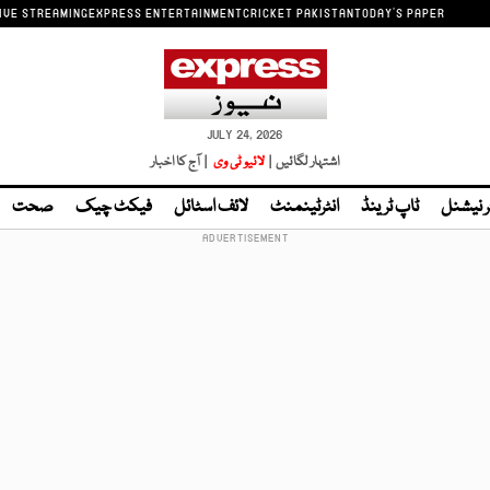
IVE STREAMING
EXPRESS ENTERTAINMENT
CRICKET PAKISTAN
TODAY'S PAPER
JULY 24, 2026
اشتہار لگائیں |
لائیو ٹی وی
| آج کا اخبار
ر نیشنل
ٹاپ ٹرینڈ
انٹرٹینمنٹ
لائف اسٹائل
فیکٹ چیک
صحت