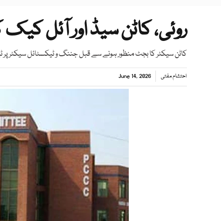
روئی، کاٹن سیڈ اور آئل کیک
کاٹن سیکٹر کا بجٹ منظور ہونے سے قبل جننگ و ٹیکسٹائل سیکٹر پر 
احتشام مفتی
June 14, 2026