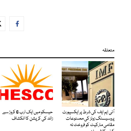
متعلقہ
آئی ایم ایف کی شرط پر ایکسپورٹ
حیسکو میں ایک ارب 6 کروڑ سے
پروسیسنگ زونز کی مصنوعات
زائد کی کرپشن کا انکشاف
مقامی مارکیٹ کو فروخت نہ