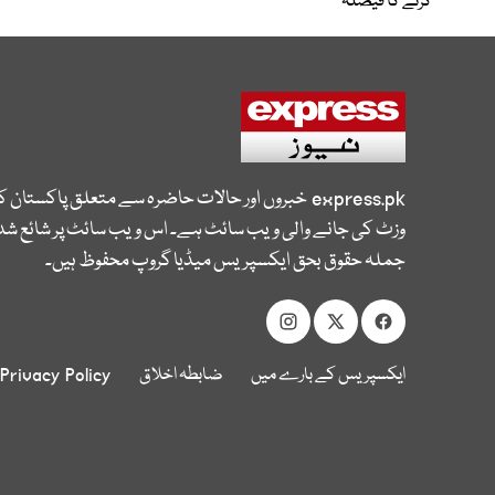
کرنے کا فیصلہ
express.pk
خبروں اور حالات حاضرہ سے متعلق پاکستان 
وزٹ کی جانے والی ویب سائٹ ہے۔ اس ویب سائٹ پر شائع شدہ
جملہ حقوق بحق ایکسپریس میڈیا گروپ محفوظ ہیں۔
ایکسپریس کے بارے میں
ضابطہ اخلاق
Privacy Policy