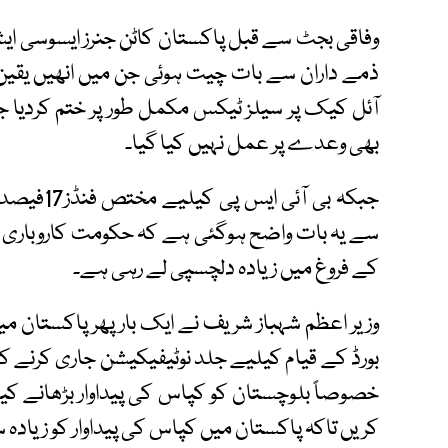
وفاقی بجٹ سے قبل پاکستان کاٹن جنرز ایسوسی ا
ذمے داران سے بات چیت ہوئی جن میں انھیں یقین د
آئل کیک پر سیلز ٹیکس مکمل طور پر ختم کردیا ج
بھی وعدے پر عمل نہیں کیا گیا۔
سے یہ بات واضح ہوگئی ہے کہ حکومت کاروباری تر
کے فروغ میں زیادہ دلچسپی لے رہی ہے۔
وزیر اعظم شہباز شریف نے ایک بار پھر پاکستان م
بورڈ کے قیام کیلیے جلد نوٹیفیکیشن جاری کرنے 
خصوصاً بلوچستان کو کپاس کی پیداوار بڑھانے کی
کریں تاکہ پاکستان میں کپاس کی پیداوار کو زیادہ 