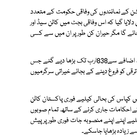
یشن کے نمائندوں کی وفاقی حکومت کے متعدد
لایا گیا کہ اس وفاقی بجٹ میں کاٹن سیڈ اور
ائے گا مگر حیران کن طور پر ان میں سے کسی
جبکہ بی آئی ایس پی کیلیے مختص فنڈز17فیصد اضافے سے838ارب تک بڑھا دیے گئے جس
قی کو فروغ دینے کے بجائے خیراتی سرگرمیوں
یں کپاس کی بحالی کیلیے فوری پاکستان کاٹن
کے احکامات جاری کرنے کے ساتھ تمام صوبوں
لیے اپنے اپنے منصوبہ جات فوری طور پر پیش
سے زیادہ بڑھایا جاسکے۔