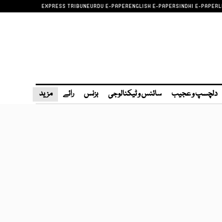
EXPRESS TRIBUNE
URDU E-PAPER
ENGLISH E-PAPER
SINDHI E-PAPER
L
دلچسپ و عجیب
سائنس و ٹیکنالوجی
بزنس
رائے
مزید