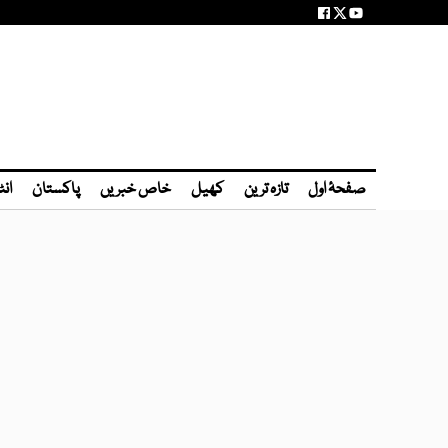
صفحۂ اول
تازہ ترین
کھیل
خاص خبریں
پاکستان
انٹ