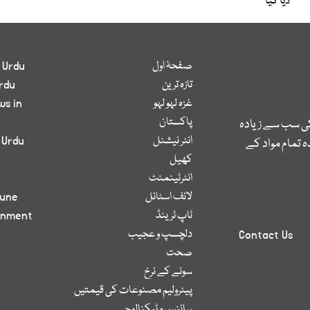
دیا گیا
صفحۂ اول
 Urdu
تازہ ترین
rdu
غزہ لہو لہو
ws in
پاکستان
کی سب سے زیادہ
انٹر نیشنل
 Urdu
 تمام مواد کے
کھیل
انٹرٹینمنٹ
لائف اسٹائل
bune
ٹاپ ٹرینڈ
inment
دلچسپ و عجیب
Contact Us
صحت
سونے کے نرخ
پیٹرولیم مصنوعات کی قیمتیں
سائنس و ٹیکنالوجی