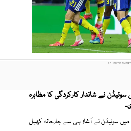
ے میچ میں سوئیڈن نے شاندار کارکردگی کا مظاہرہ
میں سوئیڈن نے آغاز ہی سے جارحانہ کھیل