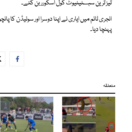
تیز ترین سبسٹیٹیوٹ گول اسکورر بن گئے۔
انجری ٹائم میں ایاری نے اپنا دوسرا اور سوئیڈن کا 
پہنچا دیا۔
متعلقہ