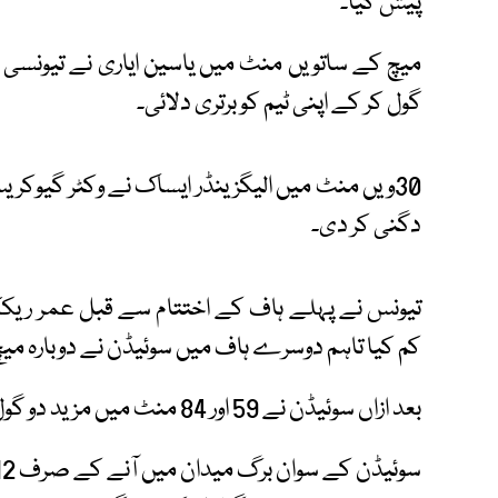
پیش کیا۔
میچ کے ساتویں منٹ میں یاسین ایاری نے تیونسی 
گول کر کے اپنی ٹیم کو برتری دلائی۔
30ویں منٹ میں الیگزینڈر ایساک نے وکٹر گیوک
دگنی کر دی۔
تیونس نے پہلے ہاف کے اختتام سے قبل عمر ریک
کم کیا تاہم دوسرے ہاف میں سوئیڈن نے دوبارہ میچ
بعد ازاں سوئیڈن نے 59 اور 84 منٹ میں مزید دو گول کرکے میچ پر اپنی گرفت مضبوط کرلی۔