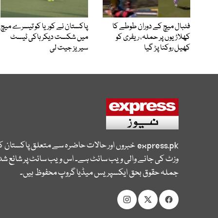
فٹبال میچ کے دوران طوطے کا
پاکستان نے کوریا کو تیسرے میچ
کھلاڑیوں پر حملہ، ریفری کو
میں شکست دیکر ہاکی ٹیسٹ
کھیل روکنا پڑ گیا
سیریز جیت لی
express.pk
خبروں اور حالات حاضرہ سے متعلق پاکستان 
وزٹ کی جانے والی ویب سائٹ ہے۔ اس ویب سائٹ پر شائع شدہ
جملہ حقوق بحق ایکسپریس میڈیا گروپ محفوظ ہیں۔