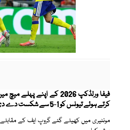
فیفا ورلڈکپ 2026 کے اپنے پہل
کرتے ہوئے تیونس کو 1-5 سے شکست دے دی۔
مونٹیری میں کھیلے گئے گروپ ایف کے مقابلے 