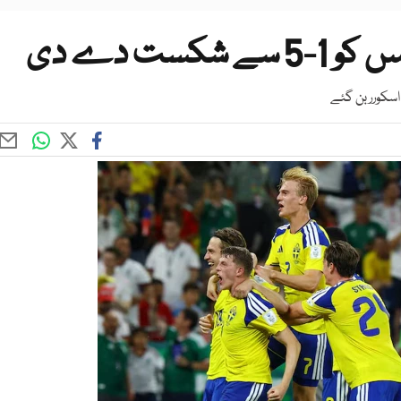
ست دے دی
سکورر بن گئے