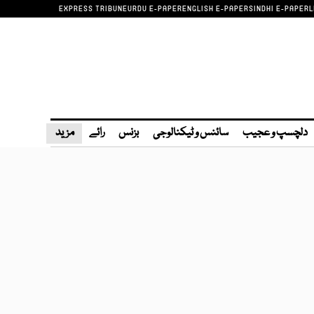
EXPRESS TRIBUNE
URDU E-PAPER
ENGLISH E-PAPER
SINDHI E-PAPER
L
دلچسپ و عجیب
سائنس و ٹیکنالوجی
بزنس
رائے
مزید