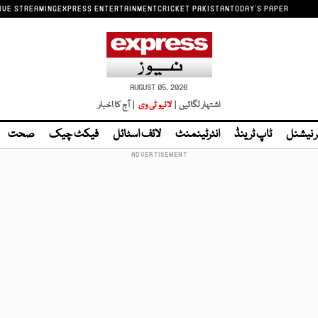
IVE STREAMING
EXPRESS ENTERTAINMENT
CRICKET PAKISTAN
TODAY'S PAPER
AUGUST 05, 2026
اشتہار لگائیں |
لائیو ٹی وی
| آج کا اخبار
ر نیشنل
ٹاپ ٹرینڈ
انٹرٹینمنٹ
لائف اسٹائل
فیکٹ چیک
صحت