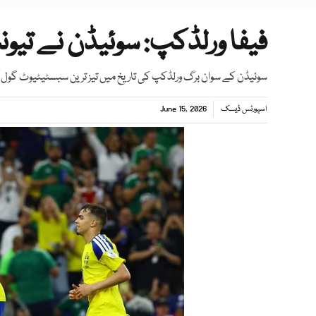
فیفا ورلڈکپ: سوئیڈن نے تیونس کو 1-5 سے شک
سوئیڈن کے سوان برگ ورلڈکپ کی تاریخ میں تیز ترین سبسٹیٹیوٹ گول ا
اسپورٹس ڈیسک
June 15, 2026