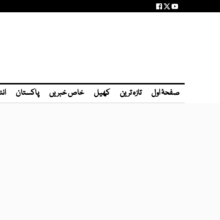
صفحۂ اول
تازہ ترین
کھیل
خاص خبریں
پاکستان
انٹ