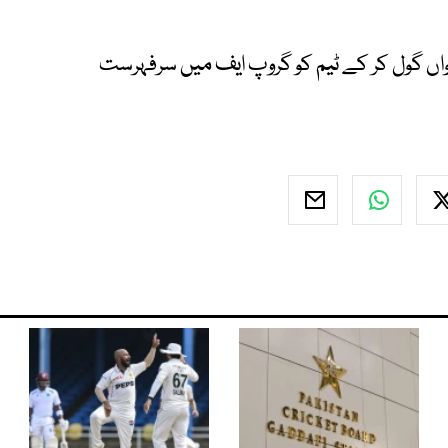
پانچواں گول کر کے ٹیم کو گروپ ایف میں سرفہرست