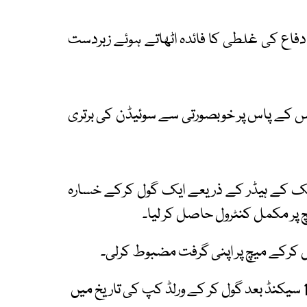
دفاع کی غلطی کا فائدہ اٹھاتے ہوئے زبردست
ریس کے پاس پر خوبصورتی سے سوئیڈن کی برتری
ک کے ہیڈر کے ذریعے ایک گول کرکے خسارہ
 پر مکمل کنٹرول حاصل کر لیا۔
سوئیڈن کے سوان برگ میدان میں آنے کے صرف 12 سیکنڈ بعد گول کر کے ورلڈ کپ کی تاریخ میں