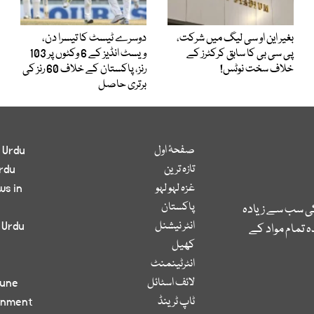
بغیر این او سی لیگ میں شرکت،
دوسرے ٹیسٹ کا تیسرا دن،
پی سی بی کا سابق کرکٹرز کے
ویسٹ انڈیز کے 6 وکٹوں پر 103
خلاف سخت نوٹس!
رنز، پاکستان کے خلاف 60 رنز کی
برتری حاصل
صفحۂ اول
 Urdu
تازہ ترین
rdu
غزہ لہو لہو
ws in
پاکستان
کی سب سے زیادہ
انٹر نیشنل
 Urdu
 تمام مواد کے
کھیل
انٹرٹینمنٹ
لائف اسٹائل
bune
ٹاپ ٹرینڈ
inment