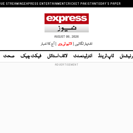
IVE STREAMING
EXPRESS ENTERTAINMENT
CRICKET PAKISTAN
TODAY'S PAPER
AUGUST 06, 2026
اشتہار لگائیں |
لائیو ٹی وی
| آج کا اخبار
ر نیشنل
ٹاپ ٹرینڈ
انٹرٹینمنٹ
لائف اسٹائل
فیکٹ چیک
صحت