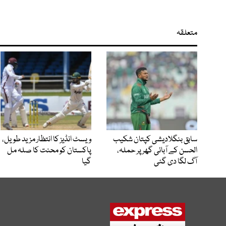
متعلقہ
سابق بنگلادیشی کپتان شکیب
ویسٹ انڈیز کا انتظار مزید طویل،
الحسن کے آبائی گھر پر حملہ،
پاکستان کو محنت کا صلہ مل
آگ لگا دی گئی
گیا