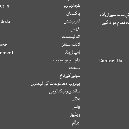
غزہ لہو لہو
ws in
پاکستان
کی سب سے زیادہ
انٹر نیشنل
 Urdu
 تمام مواد کے
کھیل
انٹرٹینمنٹ
لائف اسٹائل
bune
ٹاپ ٹرینڈ
inment
دلچسپ و عجیب
Contact Us
صحت
سونے کے نرخ
پیٹرولیم مصنوعات کی قیمتیں
سائنس و ٹیکنالوجی
بلاگ
بزنس
ویڈیوز
جرائم