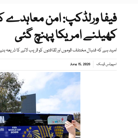
فیفا ورلڈکپ: امن معاہدے کا ا
کھیلنے امریکا پہنچ گئی
امید ہے کہ فٹبال مختلف قوموں اور ثقافتوں کو قریب لانے کا ذریعہ بنے گ
اسپورٹس ڈیسک
June 15, 2026