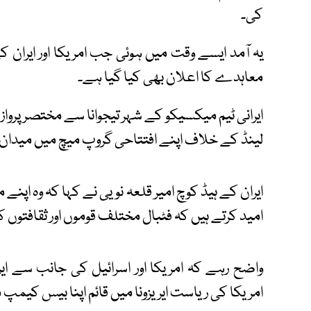
کی۔
یہ آمد ایسے وقت میں ہوئی جب امریکا اور ایرا
معاہدے کا اعلان بھی کیا گیا ہے۔
ایرانی ٹیم میکسیکو کے شہر تیجوانا سے مختصر پرو
لینڈ کے خلاف اپنے افتتاحی گروپ میچ میں میدان
ایران کے ہیڈ کوچ امیر قلعہ نویی نے کہا کہ وہ اپن
امید کرتے ہیں کہ فٹبال مختلف قوموں اور ثقافتوں کو
واضح رہے کہ امریکا اور اسرائیل کی جانب سے ایرا
امریکا کی ریاست ایریزونا میں قائم اپنا بیس کیمپ