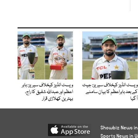
ویسٹ انڈیز کیخلاف سیریز: جیت
ویسٹ انڈیز کیخلاف سیریز: بابر
کے بعد بابراعظم کا بیان سامنے
اعظم اور عبداللہ شفیق کا راج،
آگیا
بہترین کھلاڑی قرار
Showbiz News in
Sports News in U