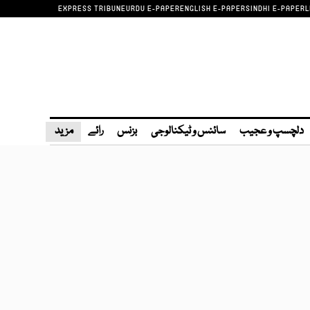
EXPRESS TRIBUNE
URDU E-PAPER
ENGLISH E-PAPER
SINDHI E-PAPER
L
دلچسپ و عجیب
سائنس و ٹیکنالوجی
بزنس
رائے
مزید