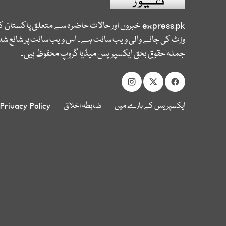
express.pk
خبروں اور حالات حاضرہ سے متعلق پاکستان 
وزٹ کی جانے والی ویب سائٹ ہے۔ اس ویب سائٹ پر شائع شدہ
جملہ حقوق بحق ایکسپریس میڈیا گروپ محفوظ ہیں۔
ایکسپریس کے بارے میں
ضابطہ اخلاق
Privacy Policy