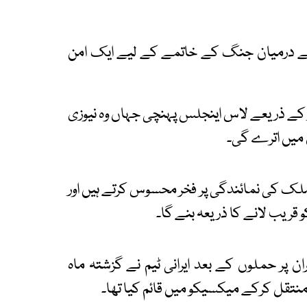
ن کے درمیان جنگ کے خاتمے کے لیے ایک امن
از کے ذریعے لاس اینجلس پہنچی جہاں وہ نیوزی
 میں اترے گی۔
ے ملک کی نمائندگی پر فخر محسوس کرتے ہیں اور
 قریب لانے کا ذریعہ بنے گا۔
ن پر حملوں کے بعد ایرانی ٹیم نے گزشتہ ماہ
 منتقل کرکے میکسیکو میں قائم کیا تھا۔