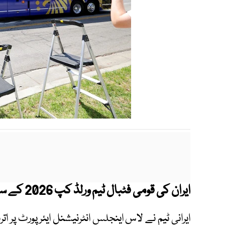
ایران کی قومی فٹبال ٹیم ورلڈ کپ 2026 کے سلسلے میں پہلی بار امریکا پہنچ گئی ہے۔
ایرانی ٹیم نے لاس اینجلس انٹرنیشنل ایئرپورٹ پر 