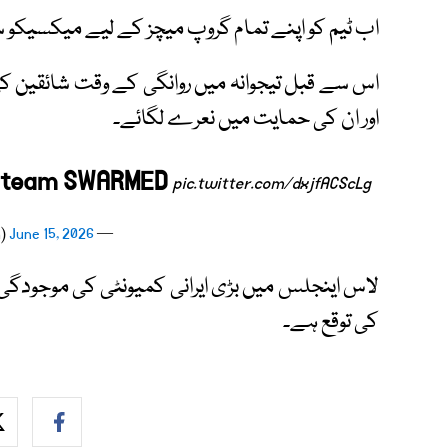
اب ٹیم کو اپنے تمام گروپ میچز کے لیے میکسیکو س
اس سے قبل تیجوانہ میں روانگی کے وقت شائقین کی بڑ
اور ان کی حمایت میں نعرے لگائے۔
n team SWARMED
pic.twitter.com/dxjfACScLg
June 15, 2026
— RT (@RT_com)
لاس اینجلس میں بڑی ایرانی کمیونٹی کی موجودگی 
کی توقع ہے۔