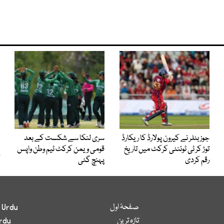
جوز بٹلر نے کیرون پولارڈ کا ریکارڈ
سری لنکا سے شکست کے بعد
توڑ کر ٹی ٹوئنٹی کرکٹ میں تاریخ
قومی ویمن کرکٹ ٹیم وطن واپس
رقم کردی
پہنچ گئی
صفحۂ اول
 Urdu
تازہ ترین
rdu