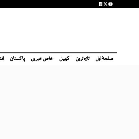
صفحۂ اول
تازہ ترین
کھیل
خاص خبریں
پاکستان
انٹ