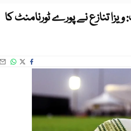
یزا تنازع نے پورے ٹورنامنٹ کا