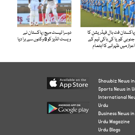
پاکستان فٹ بال فیڈریشن کا
دوسرا ٹیسٹ میچ: پاکستان نے
جنوبی کوریا کی ہاکی ٹیم کے
ویسٹ انڈیز کو 8 وکٹوں سے ہرا دیا
اعزاز میں ظہرانے کا اہتمام
Showbiz News in
Sports News in U
International Ne
Urdu
Business News in
Urdu Magazine
Urdu Blogs