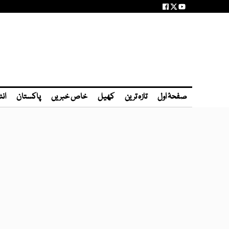
صفحۂ اول
تازہ ترین
کھیل
خاص خبریں
پاکستان
انٹ