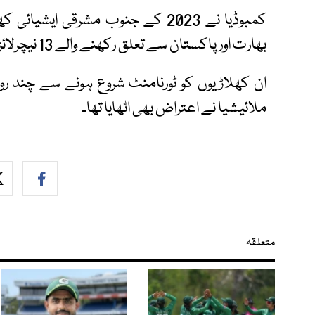
کمبوڈیا نے 2023 کے جنوب مشرقی ا
بھارت اور پاکستان سے تعلق رکھنے والے 13 نیچرلائزڈ کھلاڑی شامل تھے۔
ان کھلاڑیوں کو ٹورنامنٹ شروع ہونے سے چند ر
ملائیشیا نے اعتراض بھی اٹھایا تھا۔
متعلقہ