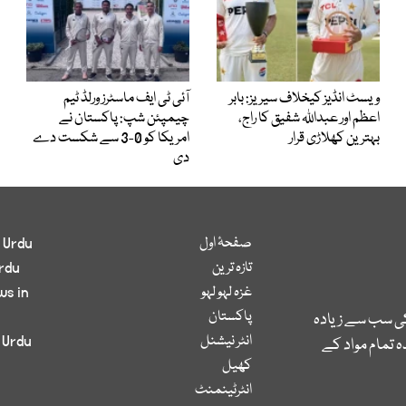
ویسٹ انڈیز کیخلاف سیریز: بابر
آئی ٹی ایف ماسٹرز ورلڈ ٹیم
اعظم اور عبداللہ شفیق کا راج،
چیمپئن شپ: پاکستان نے
بہترین کھلاڑی قرار
امریکا کو 0-3 سے شکست دے
دی
صفحۂ اول
 Urdu
تازہ ترین
rdu
غزہ لہو لہو
ws in
پاکستان
کی سب سے زیادہ
انٹر نیشنل
 Urdu
 تمام مواد کے
کھیل
انٹرٹینمنٹ