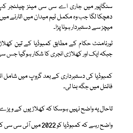
سنگاپور میں جاری اے سی سی مینز چیلنجر کپ 
دھچکا لگا جب وہ مکمل ٹیم میدان میں اتارنے میں
میچز سے دستبردار ہونا پڑا۔
ٹورنامنٹ حکام کے مطابق کمبوڈیا کے تین کھلاڑیو
جبکہ ایک اور کھلاڑی انجری کا شکار ہوگیا جس سے 
کمبوڈیا کی دستبرداری کے بعد گروپ میں شامل انڈون
فائنل میں جگہ بنا لی۔
تاحال یہ واضح نہیں ہوسکا کہ کھلاڑیوں کے ویزے
واضح رہے کہ کمبوڈیا کو 2022 میں آئی سی سی کی ایسوسی ایٹ رکنیت ملی تھی۔