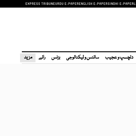
EXPRESS TRIBUNE
URDU E-PAPER
ENGLISH E-PAPER
SINDHI E-PAPER
L
دلچسپ و عجیب
سائنس و ٹیکنالوجی
بزنس
رائے
مزید