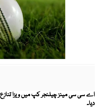
اے سی سی مینز چیلنجر کپ میں ویزا تنازع 
دیا۔