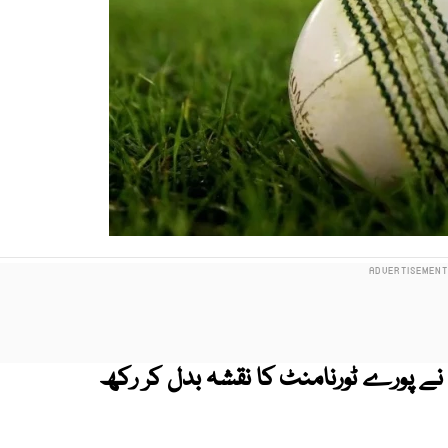
نے پورے ٹورنامنٹ کا نقشہ بدل کر رکھ