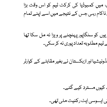
میں کمبوڈیا کی کرکٹ ٹیم کو اس وقت بڑا
 ناکام رہی جس کے نتیجے میں اسے اپنے تمام
ں کو سنگاپور پہنچنے پر ویزا نہ مل سکا تھا
ٹیم مطلوبہ تعداد پوری نہ کر سکی۔
یشیا اور ازبکستان نے بغیر مقابلے کے کوارٹر
 کیوں مسترد کیے گئے۔