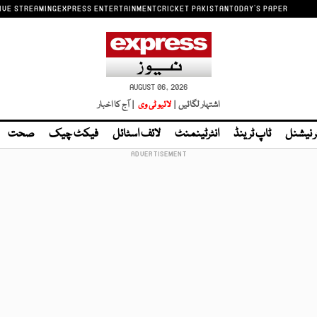
IVE STREAMING
EXPRESS ENTERTAINMENT
CRICKET PAKISTAN
TODAY'S PAPER
AUGUST 06, 2026
اشتہار لگائیں |
لائیو ٹی وی
| آج کا اخبار
ر نیشنل
ٹاپ ٹرینڈ
انٹرٹینمنٹ
لائف اسٹائل
فیکٹ چیک
صحت