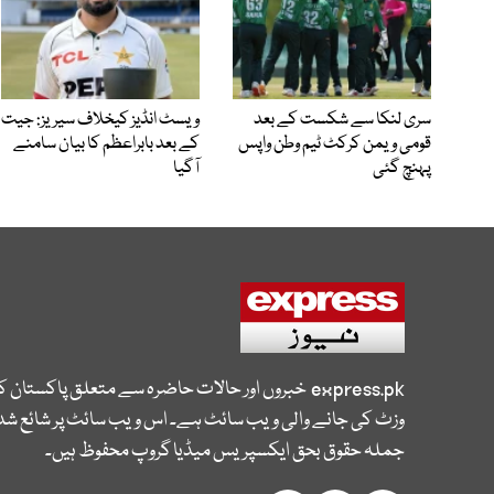
سری لنکا سے شکست کے بعد
ویسٹ انڈیز کیخلاف سیریز: جیت
قومی ویمن کرکٹ ٹیم وطن واپس
کے بعد بابراعظم کا بیان سامنے
پہنچ گئی
آگیا
express.pk
خبروں اور حالات حاضرہ سے متعلق پاکستان 
وزٹ کی جانے والی ویب سائٹ ہے۔ اس ویب سائٹ پر شائع شدہ
جملہ حقوق بحق ایکسپریس میڈیا گروپ محفوظ ہیں۔