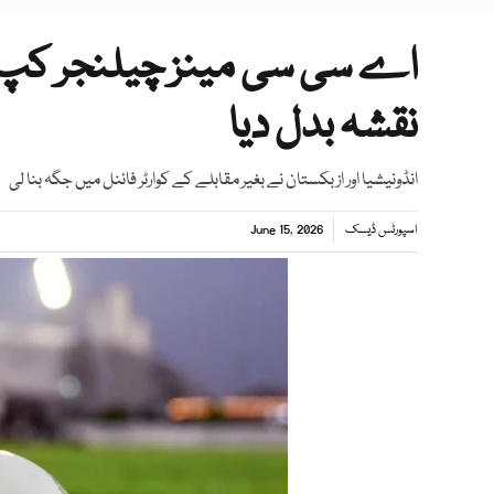
اے سی سی مینز چیلنجر کپ: و
نقشہ بدل دیا
انڈونیشیا اور ازبکستان نے بغیر مقابلے کے کوارٹر فائنل میں جگہ بنا لی
اسپورٹس ڈیسک
June 15, 2026