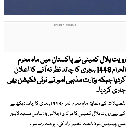
رویت ہلال کمیٹی نے پاکستان میں ماہ محرم
الحرام 1448 ہجری کا چاند نظر نہ آنے کا اعلان
کردیا جبکہ وزارت مذہبی امور نے نوٹی فکیشن بھی
جاری کردیا۔
تفصیلات کے مطابق ماہِ محرم الحرام1448ہجری کا چاند دیکھنے
کے لیے رویت ہلال کمیٹی کا مرکزی اجلاس بادشاہی مسجد لاہور
میں چیئرمین مولانا عبدالخبیر آزاد کی زیر صدارت ہوا۔