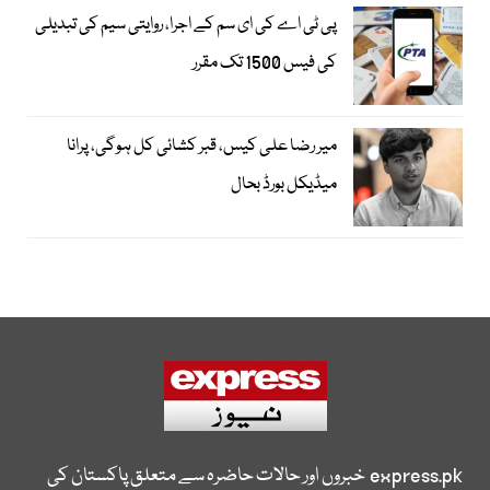
پی ٹی اے کی ای سم کے اجرا، روایتی سیم کی تبدیلی
کی فیس 1500 تک مقرر
میر رضا علی کیس، قبر کشائی کل ہوگی، پرانا
میڈیکل بورڈ بحال
express.pk
خبروں اور حالات حاضرہ سے متعلق پاکستان کی