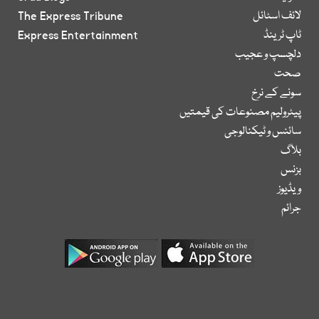
لائف اسٹائل
The Express Tribune
ٹاپ ٹرینڈ
Express Entertainment
دلچسپ و عجیب
صحت
سونے کے نرخ
پیٹرولیم مصنوعات کی قیمتیں
سائنس و ٹیکنالوجی
بلاگ
بزنس
ویڈیوز
جرائم