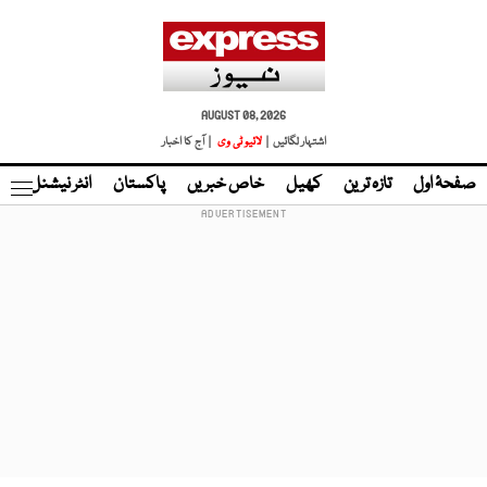
AUGUST 08, 2026
اشتہار لگائیں |
لائیو ٹی وی
| آج کا اخبار
صفحۂ اول
تازہ ترین
کھیل
خاص خبریں
پاکستان
انٹر نیشنل
ٹا