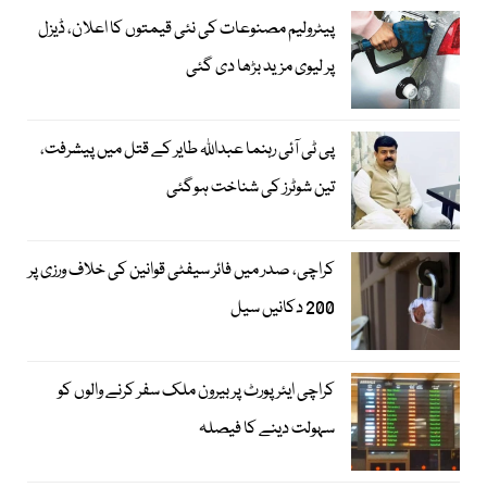
پیٹرولیم مصنوعات کی نئی قیمتوں کا اعلان، ڈیزل
پر لیوی مزید بڑھا دی گئی
پی ٹی آئی رہنما عبداللہ طایر کے قتل میں پیشرفت،
تین شوٹرز کی شناخت ہوگئی
کراچی، صدر میں فائر سیفٹی قوانین کی خلاف ورزی پر
200 دکانیں سیل
کراچی ایئرپورٹ پر بیرون ملک سفر کرنے والوں کو
سہولت دینے کا فیصلہ