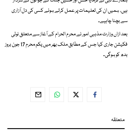
ہمارے نبی نے فرمایا حسن اور حسین جنت کے جوانوں کے سردار
ہیں، ہمیں ان کی تعلیمات پر عمل کرتے ہوئے کسی کی دل آزاری
سے بچنا چاہیے۔
بعد ازاں وزارت مذہبی امور نے محرم الحرام کے آغاز سے متعلق نوٹی
فکیشن جاری کیا جس کے مطابق ملک بھر میں یکم محرم 17 جون بروز
بدھ کو ہوگی۔
متعلقہ