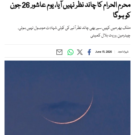
محرم الحرام کا چاند نظر نہیں آیا، یوم عاشور 26 جون
کو ہوگا
ملک بھر میں کہیں سے بھی چاند نظر آنے کی کوئی شہادت موصول نہیں ہوئی،
چیئرمین رویت ہلال کمیٹی
شہزاد امجد
June 15, 2026