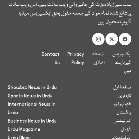
سب سے زیادہ وزٹ کی جانے والی ویب سائٹ ہے۔ اس ویب سائٹ
پر شائع شدہ تمام مواد کے جملہ حقوق بحق ایکسپریس میڈیا
گروپ محفوظ ہیں۔
ایکسپریس
ضابطہ
Privacy
Contact
کے بارے
اخلاق
Policy
Us
میں
صفحۂ اول
Showbiz News in Urdu
تازہ ترین
Sports News in Urdu
غزہ لہو لہو
International News in
پاکستان
Urdu
انٹر نیشنل
Business News in Urdu
کھیل
Urdu Magazine
انٹرٹینمنٹ
Urdu Blogs