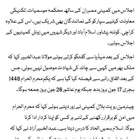
اجلاس میں کمیٹی ممبران کے ساتھ محکمہ موسمیات، تکنیکی
معاونت کیلیے سپارکو کے نمائندگان بھی شریک ہیں۔ اس کے علاوہ
کراچی، کوئٹہ، پشاور، اسلام آباد اور دیگر شہروں میں زونل کمیٹیوں کے
اجلاس ہوئے۔
اجلاس کے بعد میڈیا سے گفتگو کرتے ہوئے مولانا عبدالخبیر کہا کہ
ملک بھر میں کہیں سے چاند کی شہادت موصول نہیں ہوئی، جس
کے بعد اتفاق رائے سے فیصلہ کیا گیا ہے کہ یکم محرم الحرام 1448
ہجری 17 جون بروز بدھ جبکہ یوم عاشور 26 جون بروز جمعہ ہوگا۔
چیئرمین رویت ہلال کمیٹی نے زور دیتے ہوئے کہا کہ محرم الحرام
میں امن کو برقرار رکھنے کےلئے ہر کسی کو اپنا کردار ادا کرنا
ہوگا، اسلام ہمیں اتحاد کا درس دیتا ہے۔ عبدالخبیر آزاد نے کہا کہ