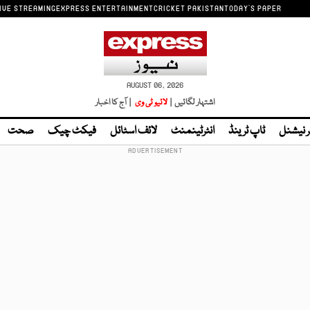
IVE STREAMING
EXPRESS ENTERTAINMENT
CRICKET PAKISTAN
TODAY'S PAPER
AUGUST 06, 2026
اشتہار لگائیں |
لائیو ٹی وی
| آج کا اخبار
ر نیشنل
ٹاپ ٹرینڈ
انٹرٹینمنٹ
لائف اسٹائل
فیکٹ چیک
صحت