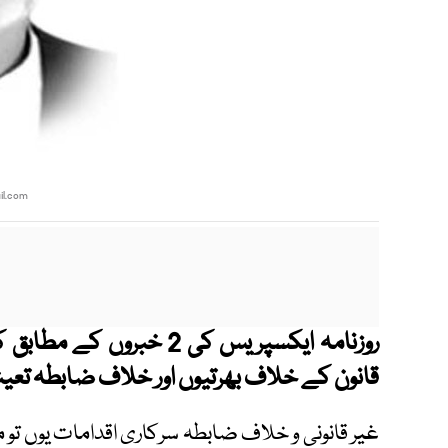
l.com
روزنامہ ایکسپریس کی 2 خب
قانون کے خلاف بھرتیوں اور خلاف ضابطہ تعین
غیر قانونی و خلاف ضابطہ سرکاری اقدامات یوں تو 