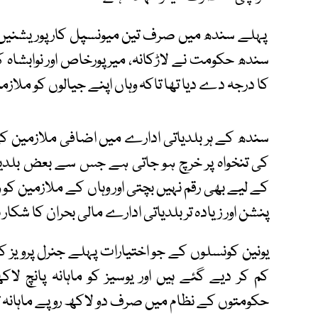
پہلے سندھ میں صرف تین میونسپل کارپوریشنیں کر
سندھ حکومت نے لاڑکانہ، میرپورخاص اور نوابشاہ
کا درجہ دے دیا تھا تاکہ وہاں اپنے جیالوں کو مل
سندھ کے ہر بلدیاتی ادارے میں اضافی ملازمین کی
کی تنخواہ پر خرچ ہو جاتی ہے جس سے بعض بلدیات
کے لیے بھی رقم نہیں بچتی اور وہاں کے ملازمین کو و
پنشن اور زیادہ تر بلدیاتی ادارے مالی بحران کا شکا
یونین کونسلوں کے جو اختیارات پہلے جنرل پرویز
کم کر دیے گئے ہیں اور یوسیز کو ماہانہ پانچ
حکومتوں کے نظام میں صرف دو لاکھ روپے ماہانہ 