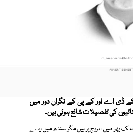
m_saeedarain@hotmai
روں کے مطابق کے ڈی اے اور کے پی کے نگراں دور میں
اتیوں کی تفصیلات شائع ہوئی ہیں۔
ملک بھر میں عروج پر ہیں مگر سندھ میں ایسے