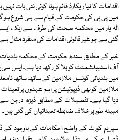
میں پی پی کی حکومت کے قیام سے ہی شروع ہو گئے
الٰہ یار میں محکمہ صحت کی طرف سے ایک ایسے 
گئی ہے جو غیر قانونی اقدامات کی منفرد مثال ہے۔
خبر کے مطابق سندھ حکومت کے محکمہ بلدیات نے
آف اسٹیبلشمنٹ کو ہلا کر رکھ دیا ہے۔ ایس سی
میں بلدیاتی کونسل ملازمین کے ساتھ ساتھ نامعل
ملازمین کو بھی ڈیپوٹیشن پر اہم عہدوں پر تعینات 
دیا گیا ہے۔ تفصیلات کے مطابق ڈیڑھ درجن سے ز
مبینہ طور پر خلاف ضابطہ تعیناتیاں کی گئی ہیں۔
سپریم کورٹ کے واضح احکامات کے باوجود کے ڈی
ڈی اے کے مستقل ملازمین کا مستقبل داؤ پر اور ک