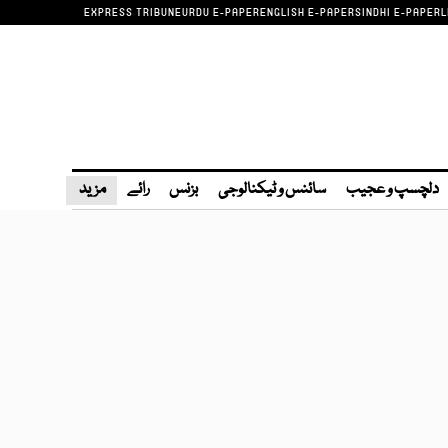
EXPRESS TRIBUNE
URDU E-PAPER
ENGLISH E-PAPER
SINDHI E-PAPER
L
دلچسپ و عجیب
سائنس و ٹیکنالوجی
بزنس
رائے
مزید