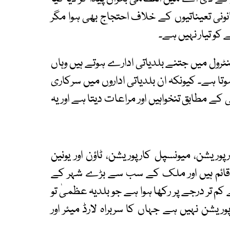
نی تعیناتیوں کے خلاف احتجاج بھی ہوا مگر
کو تیار نہیں ہے۔
ول میں جتنے بلدیاتی ادارے ہوتے ہیں وہاں
ا ہے۔ کیونکہ ان بلدیاتی اداروں میں سرکاری
نی کے مطابق تنخواہیں اور مراعات دیتا ہے اور یہ
ریشن، میونسپل کارپوریشن، ٹاؤن اور یونین
قائم ہیں اور ملک کے سب سے بڑے شہر کے
تر درجے پر رکھا ہوا ہے جو بلدیہ عظمیٰ تو
وریشن نہیں ہے جہاں کا سربراہ لارڈ میئر اور