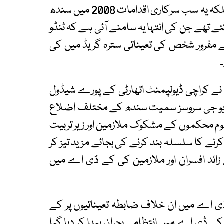
اقدامات کا نیا ریکارڈ قائم ہونا کوئی نئی بات نہیں بلکہ یہ سب سرکاری اقدامات 2008 میں سندھ
 تھے جن کی انتہا یہ سامنے آئی ہے کہ ٹنڈو
مفرور شخص کی تعیناتی سترہ گریڈ میں کی
 کراچی ڈیولپمنٹ اتھارٹی کے پورے شیڈول
 یو جی سروسز سمیت سندھ کے مختلف اضلاع
وم محکموں کے مشکوک ملازمین اور زیر تربیت
کرنے کا سلسلہ بند کرنے کی بجائے مزید تیز کر
ائد افسران اور ملازمین کی کے ڈی اے میں
 اے میں ان خلاف ضابطہ تعیناتیوں پر کے
ے ڈی اے میں انتظامی بحران پیدا کر دیا گیا