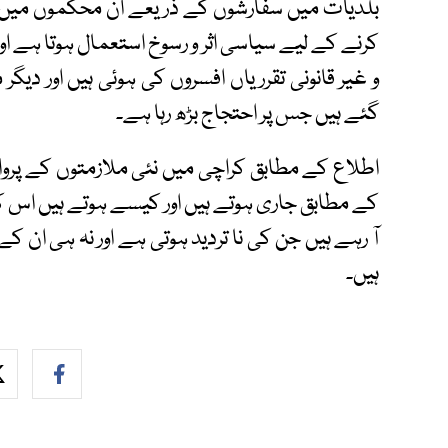
بلدیات میں سفارشوں کے ذریعے ان محکموں میں تق
کرنے کے لیے سیاسی اثر و رسوخ استعمال ہوتا ہے 
و غیر قانونی تقرریاں افسروں کی ہوئی ہیں اور 
گئے ہیں جس پر احتجاج بڑھ رہا ہے۔
اطلاع کے مطابق کراچی میں نئی ملازمتوں کے پرو
کے مطابق جاری ہوتے ہیں اور کیسے ہوتے ہیں اس کا
آ رہے ہیں جن کی نا تردید ہوتی ہے اور نہ ہی ان ک
ہیں۔