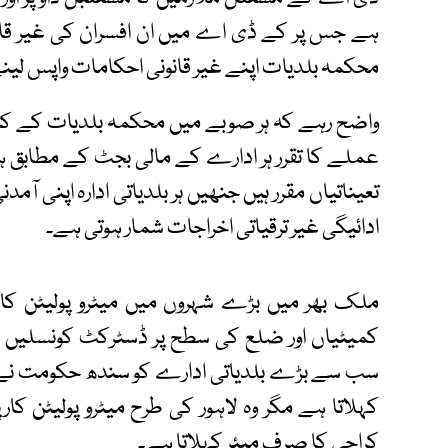
ہے جس پر کے ڈی اے میں ان افسران کی غیر قانو
محکمہ بلدیات اپنے غیر قانونی احکامات واپس لینے 
واضح رہے کہ ہر صوبے میں محکمہ بلدیات کے کنٹر
عملے کا تقرر ہر ادارے کے مالی بجٹ کے مطابق ہوت
تعیناتیاں مقرر ہیں جنھیں ہر بلدیاتی ادارہ اپنی آمد
ادائیگی غیر ترقیاتی اخراجات شمار ہوتی ہے۔
ملک بھر میں بڑے شہروں میں میٹرو پولیٹن کارپو
کمیٹیاں اور ضلع کی سطح پر ڈسٹرکٹ کونسلیں 
سب سے بڑے بلدیاتی ادارے کو سندھ حکومت نے کم 
کہلاتا ہے مگر وہ لاہور کی طرح میٹرو پولیٹن کارپ
کراچی کا صرف میئر کہلاتا ہے۔