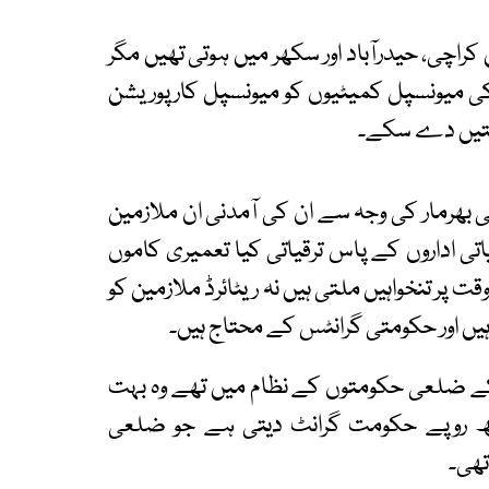
اچی، حیدرآباد اور سکھر میں ہوتی تھیں مگر
 کی میونسپل کمیٹیوں کو میونسپل کارپوریشن
ازمتیں دے سکے۔
 بھرمار کی وجہ سے ان کی آمدنی ان ملازمین
ی اداروں کے پاس ترقیاتی کیا تعمیری کاموں
قت پر تنخواہیں ملتی ہیں نہ ریٹائرڈ ملازمین کو
ر ہیں اور حکومتی گرانٹس کے محتاج ہیں۔
 کے ضلعی حکومتوں کے نظام میں تھے وہ بہت
 لاکھ روپے حکومت گرانٹ دیتی ہے جو ضلعی
تھی۔