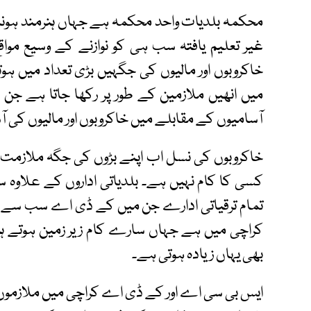
محکمہ بلدیات واحد محکمہ ہے جہاں ہنرمند ہونا ضرور
غیر تعلیم یافتہ سب ہی کو نوازنے کے وسیع مواق
خاکروبوں اور مالیوں کی جگہیں بڑی تعداد میں ہوت
میں انھیں ملازمین کے طور پر رکھا جاتا ہے جن کی
آسامیوں کے مقابلے میں خاکروبوں اور مالیوں کی آس
خاکروبوں کی نسل اب اپنے بڑوں کی جگہ ملازمت اخ
کسی کا کام نہیں ہے۔ بلدیاتی اداروں کے علا
تمام ترقیاتی ادارے جن میں کے ڈی اے سب سے اہم 
کراچی میں ہے جہاں سارے کام زیر زمین ہوتے ہ
بھی یہاں زیادہ ہوتی ہے۔
ایس بی سی اے اور کے ڈی اے کراچی میں ملازموں