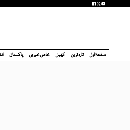
صفحۂ اول
تازہ ترین
کھیل
خاص خبریں
پاکستان
انٹ