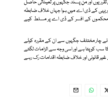
رریوں اور من پسند جگہوں پر تعیناتی حاصل
اور یہی کے ڈی اے میں ہوا جہاں خلاف ضابطہ
دیگر محکموں کے افسر کے ڈی اے پر مسلط کیے
انے چار مختلف جگہوں سے ان کے مقررہ کوٹے
 سب کو پتا ہے اور اسی وجہ سے الزامات لگتے
ے غیر قانونی اور خلاف ضابطہ اقدامات رک رہے