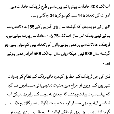
اب تک 308 حادثات پیش آئے ہیں۔ اسی طرح ٹریفک حادثات میں
اموات کی تعداد 445 سے کم ہو کر 345 رہ گئی ہے۔
انہوں نے مزید بتایا کہ گزشتہ سال بڑی گاڑیوں کے 155 حادثات رونما
ہوئے تھے جبکہ اس سال اب تک 75 بڑے حادثات رپورٹ ہوئے ہیں۔
ٹریفک حادثات میں زخمی ہونے والوں کی تعداد بھی کم ہوئی ہے، جو
گزشتہ سال 886 تھی جبکہ رواں سال اب تک 569 افراد زخمی ہوئے
ہیں۔
ڈی آئی جی ٹریفک کے مطابق کیمرہ مانیٹرنگ کے نظام کی بدولت
شہریوں کے رویوں اور مزاج میں مثبت تبدیلی آئی ہے۔ انہوں نے کہا
کہ پہلے سیٹ بیلٹ پہننے کا رجحان نہ ہونے کے برابر تھا، لیکن اب
ٹیکسی ڈرائیور بھی مسافر کو سیٹ بیلٹ لگوائے بغیر گاڑی چلانے سے
گریز کرتے ہیں۔ بچے بھی ٹریفک قوانین کے حوالے سے دہرے رویوں