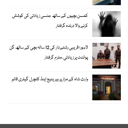
کمسن بچیوں کے ساتھ جنسی زیادتی کی کوشش
کرنے والا درندہ گرفتار
لاہور؛ قریبی رشتےدار کی 12 سالہ بچی کے ساتھ گن
پوائنٹ پر زیادتی، ملزم گرفتار
وارث شاہ کے مزار پر ہیریٹیج اینڈ کلچرل گیلری قائم