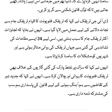
سامنا نہیں کرنا پڑے گا۔ دنیا بھر میں جرمانے اس لیے زیادہ رکھے
جاتے ہیں تاکہ لوگ قانون شکنی سے گریز کریں۔
ڈی آئی جی ٹریفک نے کہا کہ ٹریفک فلو یونٹ کا قیام ٹریفک جام سے
نجات دلانے کے لیے عمل میں لایا گیا ہے۔ انہوں نے بتایا کہ تجاوزات
اکثر ٹریفک جام کا سبب بنتی ہیں، اسی لیے 34 ایسے مقامات کی
نشاندہی کی گئی ہے جہاں ٹریفک کی روانی متاثر ہوتی ہے اور
شہریوں کو مشکلات کا سامنا کرنا پڑتا ہے۔
انہوں نے کہا کہ سڑک پر غلط پارک کی گئی گاڑیوں کے خلاف بھی
ٹریفک فلو یونٹ کارروائی اور چالان کرتا ہے۔ انہوں نے کہا کہ جدید دور
کے تقاضوں سے ہم آہنگ ہونے کے لیے قانون کی پاسداری ہم سب
کی مشترکہ ذمہ داری ہے۔