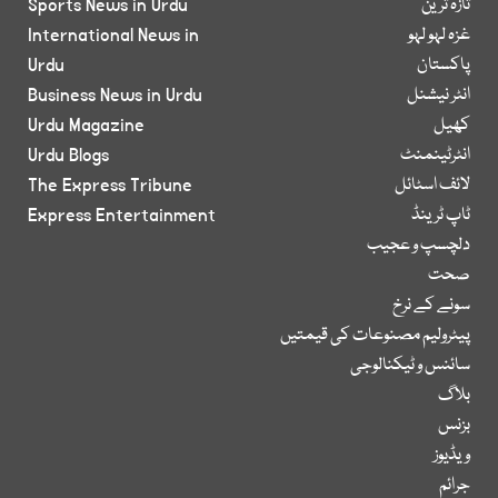
تازہ ترین
Sports News in Urdu
غزہ لہو لہو
International News in
پاکستان
Urdu
انٹر نیشنل
Business News in Urdu
کھیل
Urdu Magazine
انٹرٹینمنٹ
Urdu Blogs
لائف اسٹائل
The Express Tribune
ٹاپ ٹرینڈ
Express Entertainment
دلچسپ و عجیب
صحت
سونے کے نرخ
پیٹرولیم مصنوعات کی قیمتیں
سائنس و ٹیکنالوجی
بلاگ
بزنس
ویڈیوز
جرائم