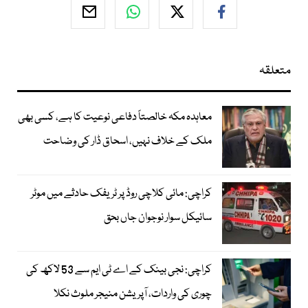
متعلقہ
معاہدہ مکہ خالصتاً دفاعی نوعیت کا ہے، کسی بھی
ملک کے خلاف نہیں، اسحاق ڈار کی وضاحت
کراچی: مائی کلاچی روڈ پر ٹریفک حادثے میں موٹر
سائیکل سوار نوجوان جاں بحق
کراچی: نجی بینک کے اے ٹی ایم سے 53 لاکھ کی
چوری کی واردات، آپریشن منیجر ملوث نکلا