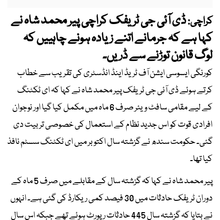
ڈی آئی جی ٹریفک کراچی پیر محمد شاہ نے
کراچی:
کہا ہے کہ جرمانے اتنے زیادہ ہونے چاہییں کہ
لوگ قانون توڑنے سے ڈریں۔
کورنگی ایسوسی ایشن آف ٹریڈ اینڈ انڈسٹری کی تقریب سے خطاب
کرتے ہوئے ڈی آئی جی ٹریفک پیر محمد شاہ نے کہا کہ ای ٹکٹنگ
کے لیے مقامی سافٹ ویئر صرف 6 ماہ میں مکمل کیا گیا اور نوجوان
افرادی قوت کو اس جدید نظام کے استعمال کی خصوصی تربیت دی
گئی۔ حکومت سندھ نے گزشتہ سال اکتوبر میں ای ٹکٹنگ سسٹم نافذ
کیا تھا۔
پیر محمد شاہ نے کہا کہ گزشتہ سال کے مقابلے میں صرف 5 ماہ کے
دوران ٹریفک حادثات میں 30 فیصد کمی ریکارڈ کی گئی ہے۔ انہوں
نے بتایا کہ گزشتہ سال 445 حادثات رپورٹ ہوئے تھے جبکہ اس سال