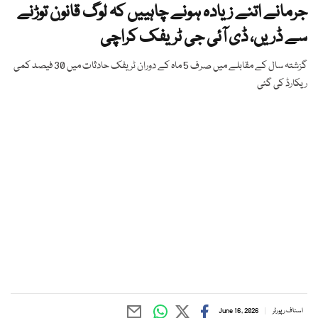
جرمانے اتنے زیادہ ہونے چاہییں کہ لوگ قانون توڑنے
سے ڈریں، ڈی آئی جی ٹریفک کراچی
گزشتہ سال کے مقابلے میں صرف 5 ماہ کے دوران ٹریفک حادثات میں 30 فیصد کمی
ریکارڈ کی گئی
اسٹاف رپورٹر
June 16, 2026