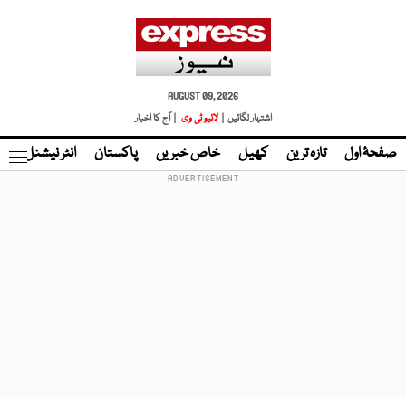
AUGUST 09, 2026
اشتہار لگائیں |
لائیو ٹی وی
| آج کا اخبار
صفحۂ اول
تازہ ترین
کھیل
خاص خبریں
پاکستان
انٹر نیشنل
ٹا