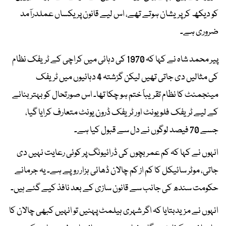
کو دیکھ کر پریشان ہوتے تھے، اس لیے قانون پر یکساں عملدرآمد
ضروری ہے۔
پیر محمد شاہ نے کہا کہ 1970 کی دہائی میں کراچی کے ٹریفک نظام
کی مثالیں دی جاتی تھیں لیکن گزشتہ 4 دہائیوں میں ٹریفک
مینجمنٹ کا نظام تقریباً ختم ہو چکا تھا۔ اس صورتحال کو بہتر بنانے
کے لیے ٹریفک فلو یونٹ اور ٹریفک ڈرون یونٹ متعارف کرایا گیا،
جسے 70 فیصد لوگوں نے دل سے قبول کیا ہے۔
انہوں نے کہا کہ کم عمر بچوں کی ڈرائیونگ پر کوئی رعایت نہیں دی
جاتی، موٹر سائیکل کا کم از کم چالان ڈھائی ہزار روپے ہے۔ یہ جرمانے
حکومت سندھ کی جانب سے قانون سازی کے بعد نافذ کیے گئے ہیں۔
انہوں نے مزیدبتایا کہ اگر شہری ہیلمٹ پہنیں تو انہیں کبھی چالان کا