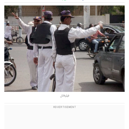
فوٹو:فائل