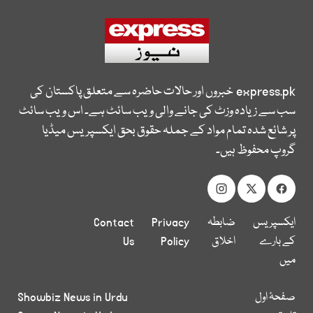
express.pk
خبروں اور حالات حاضرہ سے متعلق پاکستان کی
سب سے زیادہ وزٹ کی جانے والی ویب سائٹ ہے۔ اس ویب سائٹ
پر شائع شدہ تمام مواد کے جملہ حقوق بحق ایکسپریس میڈیا
گروپ محفوظ ہیں۔
ایکسپریس
ضابطہ
Privacy
Contact
کے بارے
اخلاق
Policy
Us
میں
صفحۂ اول
Showbiz News in Urdu