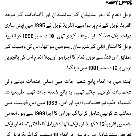
پیش ہے۔
نوبل انعام کا اجرا سوئیڈن کے سائنسدان اور ڈائنامائٹ کے موجد
الفریڈ نوبل کے نام پر ہوا ہے۔ الفریڈ نوبل نے 1895 میں اپنی ساری
دولت ایک فنڈ کےلیے وقف کردی تھی۔ 10 دسمبر 1896 کو الفریڈ
نوبل کا انتقال اٹلی کے شہر سان ریمو میں ہوا تھا۔ اس کی وصیت کے
مطابق اس فنڈ سے نوبل انعام کا اجرا ہوا اور پہلا انعام اس کی پانچویں
برسی پر 10 دسمبر 1901 میں دیا گیا۔
ابتدا میں یہ انعام پانچ شعبہ جات میں اعلیٰ خدمات دینے والی
شخصیات کو دیے جاتے تھے۔ وہ پانچ شعبہ جات تھے: طبیعیات،
کیمیاء، طب اور فعلیات، ادب اور امن۔ 1968 میں اس فہرست میں
معاشیات کو بھی شامل کر لیا گیا اور اس کا اجرا 1969 سے ہوا۔ انعامی
رقم میں تقریباً 12 لاکھ ڈالرز، ایک اٹھارہ قیراط کا طلائی تمغہ اور ایک
تعریفی سند شامل ہیں۔ ہر سال یہ انعام 10 دسمبر کو الفریڈ نوبل کی