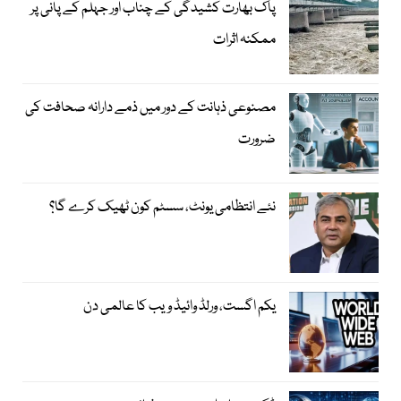
پاک بھارت کشیدگی کے چناب اور جہلم کے پانی پر
ممکنہ اثرات
مصنوعی ذہانت کے دور میں ذمے دارانہ صحافت کی
ضرورت
نئے انتظامی یونٹ، سسٹم کون ٹھیک کرے گا؟
یکم اگست، ورلڈ وائیڈ ویب کا عالمی دن