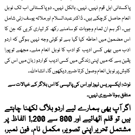
پاکستانی اہل قوم نہیں، نہیں، بالکل نہیں۔ دو پاکستانی اب تک نوبل
انعام حاصل کرچکے ہیں۔ ڈاکٹر عبدالسلام اور ملالہ یوسف زئی شامل
ہیں۔ اگر ہم ان تمام وجوہات کو سامنے رکھ کر تیاری کریں کہ جن کا
اس مضمون میں احاطہ کیا گیا ہے تو کوئی وجہ نہیں ہوگی کہ اردو
ادب میں بھی کسی ادیب کو ادب کا نوبل انعام ملے۔ مجھے تو پورا
یقین ہے کہ میں اپنی زندگی میں کسی ادیب کو اردو زبان میں اس کی
کاوش پر نوبل انعام وصول کرتا ضرور دیکھوں گا۔ انشاءاللہ۔
نوٹ: ایکسپریس نیوز اور اس کی پالیسی کا اس بلاگر کے خیالات سے
متفق ہونا ضروری نہیں۔
اگر آپ بھی ہمارے لیے اردو بلاگ لکھنا چاہتے
ہیں تو قلم اٹھائیے اور 800 سے 1,200 الفاظ پر
مشتمل تحریر اپنی تصویر، مکمل نام، فون نمبر،