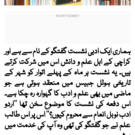
ہماری ایک ادبی نشست گفتگو کے نام سے ہے اور
کراچی کے اہل علم و دانش اس میں شرکت کرتے
ہیں۔ یہ نشست ہر ماہ کے پہلے اتوار کو شہر کے
تاریخی ہوٹل جبیس میں منعقد ہوتی ہے جو
ماضی میں بھی علم و ادب کا گہوارہ رہ چکا ہے۔
اس دفعہ کی نشست کا موضوع سخن تھا ’’اردو
ادب نوبل انعام سے محروم کیوں؟‘‘ اس پر اس طالب
علم نے جو گفتگو کی تھی وہ آپ کی خدمت میں