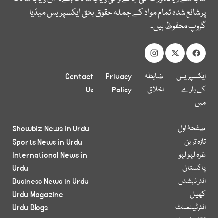
پر شائع شدہ تمام مواد کے جملہ حقوق بحق ایکسپریس میڈیا
گروپ محفوظ ہیں۔
ایکسپریس
ضابطہ
Privacy
Contact
کے بارے
اخلاق
Policy
Us
میں
صفحۂ اول
Showbiz News in Urdu
تازہ ترین
Sports News in Urdu
غزہ لہو لہو
International News in
پاکستان
Urdu
انٹر نیشنل
Business News in Urdu
کھیل
Urdu Magazine
انٹرٹینمنٹ
Urdu Blogs