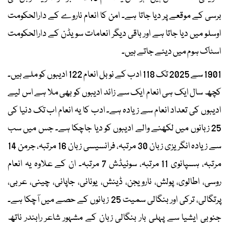
برسی کے موقعے پر دیا جاتا ہے۔ امن کا انعام ناروے کے دارالحکومت
اوسلو میں دیا جاتا ہے اور باقی دیگر انعامات سویڈن کے دارالحکومت
اسٹاک ہوم میں دیئے جاتے ہیں۔
1901 سے 2025 تک 118 ادب کے نوبل انعام 122 ادیبوں کو ملے ہیں۔
کچھ سال ایک ہی انعام ایک سے زائد ادیبوں کو بھی ملا ہے اس لیے
ادیبوں کی تعداد انعام سے زیادہ ہے۔ ادب کا یہ انعام اب تک دنیا کی
25 زبانوں میں لکھنے والے ادیبوں کو دیا جاچکا ہے۔ جس میں سب
سے زیادہ انگریزی زبان 30 مرتبہ، فرانسیسی زبان 16 مرتبہ، جرمن 14
مرتبہ، ہسپانوی 11 مرتبہ، سوئیڈش 7 مرتبہ۔ ان کے علاوہ یہ انعام
روسی، اطالوی، پولش، نارویجن، ڈینش، یونانی، جاپانی، چینی، عربی،
پرتگالی، ترکی اور بنگالی سمیت 25 زبانوں کے حصے میں آچکا ہے۔
جنوبی ایشیا سے پہلی بار بنگالی زبان کے مشہور شاعر رابندر ناتھ