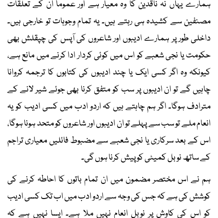
ہمارے یہاں نہ ناقدین کا وہ معیار ہے اور عموماً ان کے تعلقات
مصنفین سے کشیدہ ہی رہتے ہیں۔ یہ تمام وجوہات تو خارجی ہیں۔
داخلی طور پر ہمارے ادیبوں اور شاعروں کی آپس کی چپقلش بھی
حکومت یا نجی شعبے کو اس میں کوئی کردار ادا کرنے میں مانع ہے،
کیونکہ وہ اگر کسی ایک یا چند ادیبوں کی کتابوں کا ترجمہ کروانا
چاہیں گے تو ان ادیبوں پر سب کو متفق کرنا بھی جوئے شیر لانے کے
مترادف ہوگا۔ اگر ہم چاہتے ہیں کہ اردو ادب میں کسی ادیب کو یہ
انعام ملے تو سب سے پہلے تو ان ادیبوں اور شاعروں کو متحد ہونا ہوگا،
اس کے بعد سرکاری یا نجی شعبے سے مضبوط فائلیں معیاری تراجم
کے ساتھ نوبل کمیٹی کو پیش کرنا ہوں گی۔
ہم نے اس مختصر مضمون میں ان تمام باتوں کا احاطہ کرنے کی
کوشش کی ہے کہ جس کی وجہ سے اردو ادب میں اب تک کسی ادیب
کو اس کی کاوش پر نوبل انعام نہیں ملا ہے۔ ایسا نہیں ہے کہ