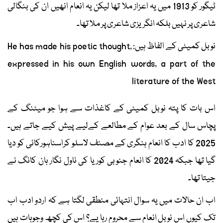
ٹیگور کو 1913 میں یہ اعزاز ملا تھا لیکن یہ انعام انھیں ان کی بنگالی
شاعری پر نہیں بلکہ انگریزی شاعری پر ملا تھا۔
نوبل کمیٹی کے الفاظ ہیں: He has made his poetic thought,
expressed in his own English words, a part of the
literature of the West
اس بات کا پتہ نوبل کمیٹی کے کاغذات سے ہوا جو میٹنگ کے
پچاس سال کے بعد عوام کے مطالعے کےلیے پیش کیے جاتے ہیں۔
2025 کا ادب کا انعام ہنگری کے مصنف لاسلو کراسناہورکائی کو دیا
گیا تھا جبکہ 2024 کا انعام جنوبی کوریا کی ناول نگار ہان کانگ نے
جیتا تھا۔
اب ان حالات میں یہ سوال انتہائی منطقی لگتا ہے کہ اردو ادب اب
تک کیوں اس نوبل انعام سے محروم رہا یے؟ اس کی کچھ وجوہات ہیں