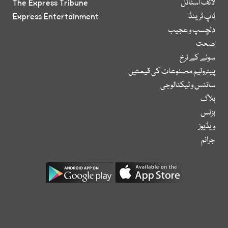
لائف اسٹائل
The Express Tribune
ٹاپ ٹرینڈ
Express Entertainment
دلچسپ و عجیب
صحت
سونے کے نرخ
پیٹرولیم مصنوعات کی قیمتیں
سائنس و ٹیکنالوجی
بلاگ
بزنس
ویڈیوز
جرائم