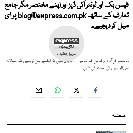
فیس بک اور ٹوئٹر آئی ڈیز اور اپنے مختصر مگر جامع
تعارف کے ساتھ
blog@express.com.pk
پر ای
میل کردیجیے۔
تحریر کردہ
سہیل یعقوب
مصنف کی آراء اور قارئین کے تبصرے ضروری نہیں کہ ایکسپریس ٹریبیون کے خیالات
اور پالیسیوں کی نمائندگی کریں۔
متعلقہ