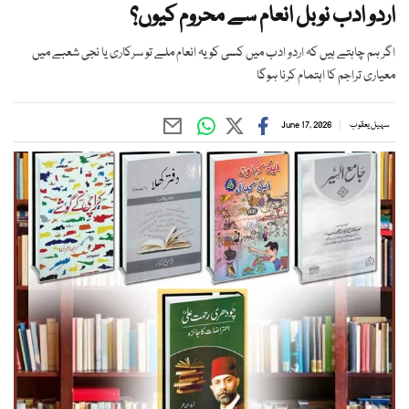
اردو ادب نوبل انعام سے محروم کیوں؟
اگر ہم چاہتے ہیں کہ اردو ادب میں کسی کو یہ انعام ملے تو سرکاری یا نجی شعبے میں
معیاری تراجم کا اہتمام کرنا ہوگا
سہیل یعقوب
June 17, 2026