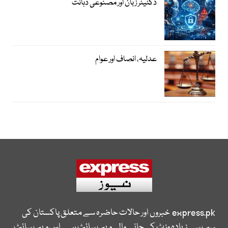
ڈکٹیٹر زبان اور مصنوعی ذہانت
عدلیہ، انصاف اور عوام
express.pk
خبروں اور حالات حاضرہ سے متعلق پاکستان کی
سب سے زیادہ وزٹ کی جانے والی ویب سائٹ ہے۔ اس ویب سائٹ