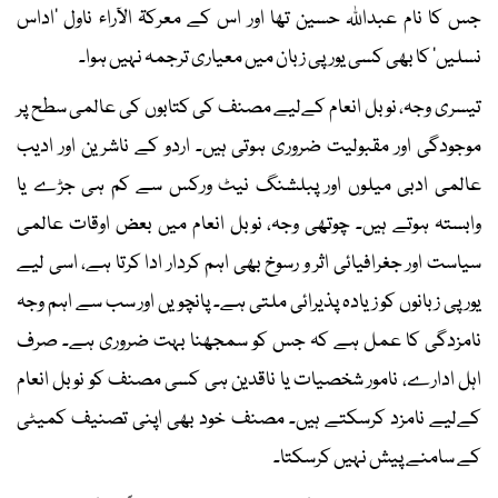
جس کا نام عبداللہ حسین تھا اور اس کے معرکۃ الآراء ناول ’اداس
نسلیں‘ کا بھی کسی یورپی زبان میں معیاری ترجمہ نہیں ہوا۔
تیسری وجہ، نوبل انعام کےلیے مصنف کی کتابوں کی عالمی سطح پر
موجودگی اور مقبولیت ضروری ہوتی ہیں۔ اردو کے ناشرین اور ادیب
عالمی ادبی میلوں اور پبلشنگ نیٹ ورکس سے کم ہی جڑے یا
وابستہ ہوتے ہیں۔ چوتھی وجہ، نوبل انعام میں بعض اوقات عالمی
سیاست اور جغرافیائی اثر و رسوخ بھی اہم کردار ادا کرتا ہے، اسی لیے
یورپی زبانوں کو زیادہ پذیرائی ملتی ہے۔ پانچویں اور سب سے اہم وجہ
نامزدگی کا عمل ہے کہ جس کو سمجھنا بہت ضروری ہے۔ صرف
اہل ادارے، نامور شخصیات یا ناقدین ہی کسی مصنف کو نوبل انعام
کےلیے نامزد کرسکتے ہیں۔ مصنف خود بھی اپنی تصنیف کمیٹی
کے سامنے پیش نہیں کرسکتا۔