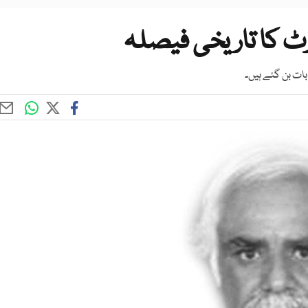
رٹ کا تاریخی فیصلہ
بات بن گئے ہیں۔