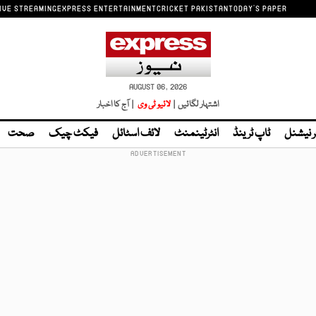
IVE STREAMING
EXPRESS ENTERTAINMENT
CRICKET PAKISTAN
TODAY'S PAPER
AUGUST 06, 2026
اشتہار لگائیں |
لائیو ٹی وی
| آج کا اخبار
ر نیشنل
ٹاپ ٹرینڈ
انٹرٹینمنٹ
لائف اسٹائل
فیکٹ چیک
صحت