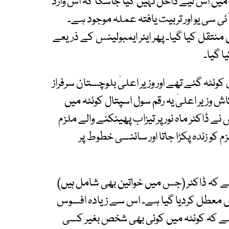
ڈ میں اس لیے داخل نہیں کیا جاسکا کہ اس وارڈ
آئی سی یو اور تربیت یافتہ عملہ موجود ہے۔
ں منتقل کیا گیا۔ پھر ایئر ایمبولینس کے ذریعے
ا گیا۔
 کوئٹہ گئے تھے اور وزیر اعلیٰ بلوچستان سرفراز
کاش وزیر اعلیٰ یہ رقم سول اسپتال کوئٹہ میں
نے ڈاکٹر ماہ نور پر تیزاب پھینکنے والے ملزم
کو زندہ پکڑا جاتا اور سائنسی خطوط پر
ہ ڈاکٹر (جس میں خواتین بھی شامل ہیں)
ھیں معطل کردیا گیا ہے۔ اس سے زیادہ افسوس
 ہے کہ کوئٹہ میں کوئی بھی شخص بغیر کسی