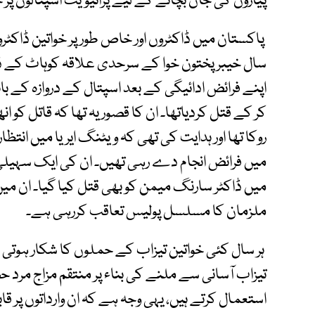
پیاروں کی جان بچانے کے لیے پرائیویٹ اسپتالوں پر 
پاکستان میں ڈاکٹروں اور خاص طور پر خواتین ڈاکٹ
سال خیبر پختون خوا کے سرحدی علاقہ کوہاٹ کے ڈوی
اپنے فرائض ادائیگی کے بعد اسپتال کے دروازہ کے با
کر کے قتل کردیاتھا۔ ان کا قصور یہ تھا کہ قاتل کو 
روکا تھا اور ہدایت کی تھی کہ ویٹنگ ایریا میں انتظا
میں فرائض انجام دے رہی تھیں۔ ان کی ایک سہیلی او
میں ڈاکٹر سارنگ میمن کو بھی قتل کیا گیا۔ ان 
ملزمان کا مسلسل پولیس تعاقب کررہی ہے۔
ہر سال کئی خواتین تیزاب کے حملوں کا شکار ہوتی 
تیزاب آسانی سے ملنے کی بناء پر منتقم مزاج مرد ح