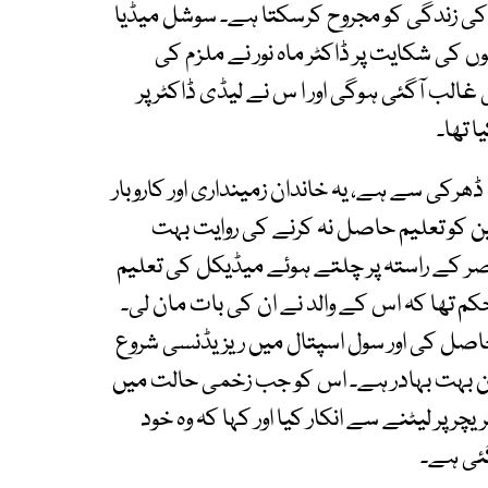
ی زندگی کو مجروح کرسکتا ہے۔ سوشل میڈیا
وں کی شکایت پر ڈاکٹر ماہ نور نے ملزم کی
غالب آگئی ہوگی اور ا س نے لیڈی ڈاکٹر پر
ا تھا۔
ڈھرکی سے ہے، یہ خاندان زمینداری اور کاروبار
و تعلیم حاصل نہ کرنے کی روایت بہت
ناصر کے راستہ پر چلتے ہوئے میڈیکل کی تعلیم
کم تھا کہ اس کے والد نے ان کی بات مان لی۔
 حاصل کی اور سول اسپتال میں ریزیڈنسی شروع
 بہن بہت بہادر ہے۔ اس کو جب زخمی حالت میں
ریچر پر لیٹنے سے انکار کیا اور کہا کہ وہ خود
گئی ہے۔