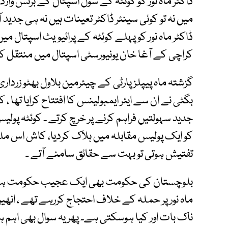
ڈاکٹر ماہ نور کو کوئٹہ کے سول اسپتال کے برنس وار
میں نہ تو کوئی سینئر ڈاکٹر تعینات ہیں نہ ہی جدید 
ڈاکٹر ماہ نور کو پہلے کوئٹہ کے پرائیویٹ اسپتال می
کراچی کے آغا خان یونیورسٹی اسپتال میں منتقل کی
گزشتہ ماہ پیپلز پارٹی کے چیئرمین بلاول بھٹو زرداری
بگٹی نے ان سے ایئر ایمبولینس کا افتتاح کرایا تھا ، 
جدید سہولتیں فراہم کرنے پر خرچ کرتے ۔ کوئٹہ پولیس 
کو ایک پولیس مقابلہ میں ہلاک کردیا، کاش اس ملزم 
تفتیش ہوتی تو بہت سے حقائق سامنے آتے ۔
بلوچستان کی حکومت بھی ایک عجیب حکومت ہے ک
ماہ نور پر حملہ کے خلاف احتجاج کررہے تھے ، ان
ناک بات اور کیا ہوسکتی ہے۔ پھر یہ سوال بھی اہم