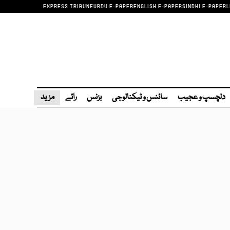
EXPRESS TRIBUNE
URDU E-PAPER
ENGLISH E-PAPER
SINDHI E-PAPER
L
دلچسپ و عجیب
سائنس و ٹیکنالوجی
بزنس
رائے
مزید