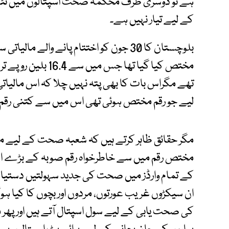
ہے تو دوسری طرف محکمہ صحت اسپتالوں میں نئے ڈ
کے لیے تیار نہیں ہے۔
مختص کیا گیا تھا ج
تھے مگراس بات کا بھی پتہ نہیں چلا کہ اس مالی
لیے جو رقم مختص ہوئی تھی اس میں سے کتنی رقم 
مگر حقائق ظاہر کرتے ہیں کہ شعبہ صحت کے لیے مخ
مختص رقم میں سے خاطرخواہ رقم صوبہ کے بڑے اسپت
کے تمام وارڈز میں صحت کی جدید سہولتیں دستیاب 
ان سیکڑوں غریب عورتوں، مردوں اور بچوں کا کیا ہو
کی صحت یابی کے لیے سول اسپتال آتے ہیں اور پھر م