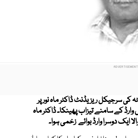
ی سرجیکل ریزیڈنٹ ڈاکٹر ماہ نور پر
وارڈ کے سامنے تیزاب پھینکا۔ ڈاکٹر ماہ