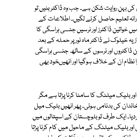
کی بہن روایت شکن ہے۔ جب وہ ڈاکٹر بنیں تو
ارانہ تعلیم حاصل کرنے لگیں۔ اطلاعات کے
یں خواتین ڈاکٹرز اور نرسیں جنسی ہراسگی کا
زیہ خیلوک نے ڈاکٹر ماہ نور پر حملہ کے بعد
ین ڈاکٹروں اور نرسوں کے ساتھ جنسی ہراسگی
ا نظام ان کے خلاف ہوگیا اور انھیںخود بھی
ور بلیک میلنگ کا سامنا کرنا پڑتا ہے مگر
اندان کی بدنامی ہوئی۔ پھر انھیں بلیک میل
ردیا۔ ایک طرف تو بلوچستان کے اسپتالوں میں
اور بلیک میلنگ کے ماحول میں کام کرنا پڑتا