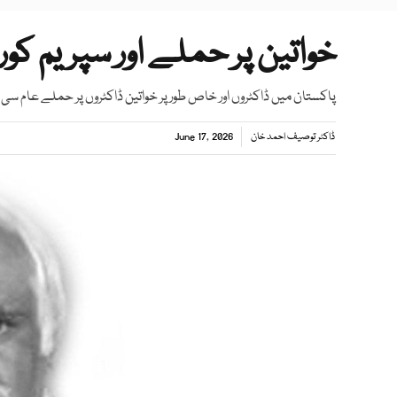
خواتین پر حملے اور سپریم کو
پاکستان میں ڈاکٹروں اور خاص طور پر خواتین ڈاکٹروں پر حملے عام سی 
ڈاکٹر توصیف احمد خان
June 17, 2026