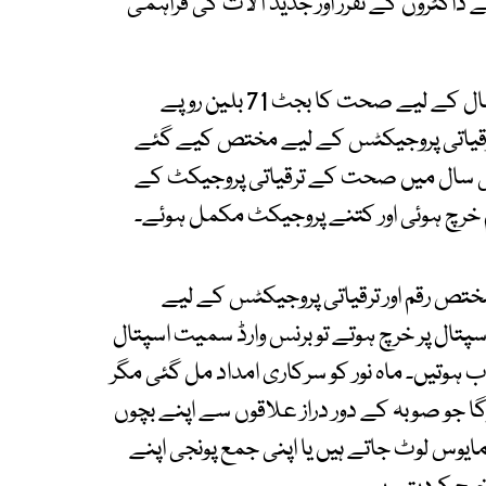
اکٹروں کے تقرر اور جدید آلات کی فراہمی
بلوچستان کا 30 جون کو اختتام پانے والے مالیاتی سال کے لیے صحت کا بجٹ 71 بلین روپے
س میں سے 16.4 بلین روپے ترقیاتی پروجیکٹس کے لیے مختص کیے گئے
اتی سال میں صحت کے ترقیاتی پروجیکٹ کے
خرچ ہوئی اور کتنے پروجیکٹ مکمل ہوئے۔
تص رقم اور ترقیاتی پروجیکٹس کے لیے
ال پر خرچ ہوتے تو برنس وارڈ سمیت اسپتال
ہوتیں۔ ماہ نور کو سرکاری امداد مل گئی مگر
گا جو صوبہ کے دور دراز علاقوں سے اپنے بچوں
ایوس لوٹ جاتے ہیں یا اپنی جمع پونجی اپنے