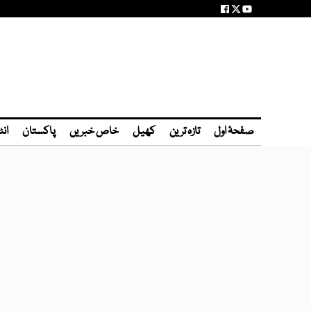
صفحۂ اول
تازہ ترین
کھیل
خاص خبریں
پاکستان
انٹ