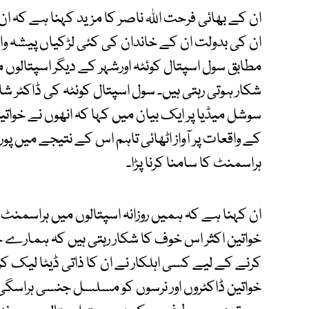
ان کے بھائی فرحت اﷲ ناصر کا مزید کہنا ہے کہ ان 
ان کی بدولت ان کے خاندان کی کئی لڑکیاں پیشہ و
مطابق سول اسپتال کوئٹہ اورشہر کے دیگر اسپتالوں م
شکار ہوتی رہتی ہیں۔ سول اسپتال کوئٹہ کی ڈاکٹر شا
سوشل میڈیا پر ایک بیان میں کہا کہ انھوں نے خوات
کے واقعات پر آواز اٹھائی تاہم اس کے نتیجے میں پور
ہراسمنٹ کا سامنا کرنا پڑا۔
ان کہنا ہے کہ ہمیں روزانہ اسپتالوں میں ہراسمنٹ ا
خواتین اکثر اس خوف کا شکار رہتی ہیں کہ ہمارے خ
کرنے کے لیے کسی اہلکار نے ان کا ذاتی ڈیٹا لیک ک
خواتین ڈاکٹروں اور نرسوں کو مسلسل جنسی ہراسگی 