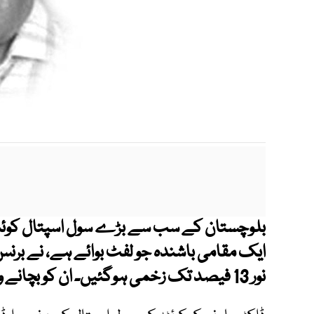
بلوچستان کے سب سے بڑے سول اسپتال کوئٹہ ک
ایک مقامی باشندہ جو لفٹ بوائے ہے، نے برنس 
نور 13 فیصد تک زخمی ہوگئیں۔ ان کو بچانے والا ایک دوسرا وارڈ بوائے زخمی ہوا۔