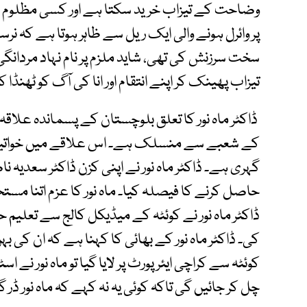
وضاحت کے تیزاب خرید سکتا ہے اور کسی مظلوم ک
پر وائرل ہونے والی ایک ریل سے ظاہر ہوتا ہے کہ نرس
سخت سرزنش کی تھی، شاید ملزم پر نام نہاد مردانگی 
تیزاب پھینک کر اپنے انتقام اور انا کی آگ کو ٹھنڈا کی
ڈاکٹر ماہ نور کا تعلق بلوچستان کے پسماندہ علاقہ 
کے شعبے سے منسلک ہے۔ اس علاقے میں خواتین ک
گہری ہے۔ ڈاکٹر ماہ نور نے اپنی کزن ڈاکٹر سعدیہ 
حاصل کرنے کا فیصلہ کیا۔ ماہ نور کا عزم اتنا مستح
ڈاکٹر ماہ نور نے کوئٹہ کے میڈیکل کالج سے تعلیم
کی۔ ڈاکٹر ماہ نور کے بھائی کا کہنا ہے کہ ان کی
کوئٹہ سے کراچی ایئرپورٹ پر لایا گیا تو ماہ نور نے اسٹ
چل کر جائیں گی تاکہ کوئی یہ نہ کہے کہ ماہ نور ڈر 