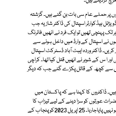
خرچ کردیتے ہیں۔
روں پر حملے عام سی بات بن گئے ہیں۔ گزشتہ
ژنل ہیڈکوارٹر اسپتال کی ڈاکٹر شازیہ جب
ہر تک پہنچی تھیں تو ایک فرد نے انھیں فائرنگ
انھوں نے اسپتال کے وارڈ میں داخل ہونے سے
ر کریں۔ ڈاکٹر وردہ ایبٹ آباد ڈسٹرکٹ اسپتال
ر ا س کے شوہر نے انھیں قتل کیا تھا۔ کراچی
میں سے کچھ کے قاتل پکڑے گئے جب کہ دیگر
ہیں۔ ڈاکٹروں کا کہنا ہے کہ پاکستان میں
ضرات عورتوں کو سزا دینے کے لیے تیزاب کا
استعمال کرتے ہیں، یہی وجہ ہے کہ ان وارداتوں پر قابو نہیں پایاجارہا۔ 25 اپریل 2023کو پنجاب کے