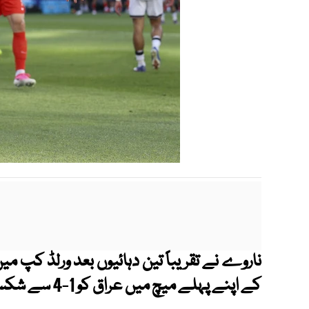
ناروے نے تقریباً تین دہائیوں بعد ورلڈ کپ م
کے اپنے پہلے میچ میں عراق کو 1-4 سے شکست دے دی۔