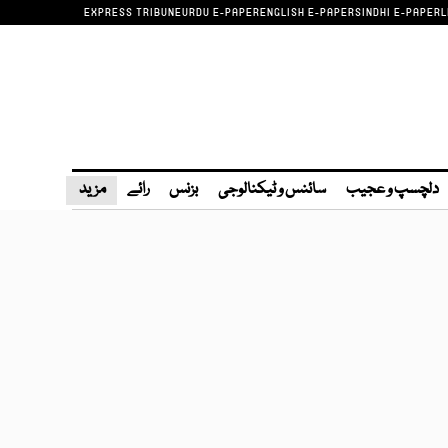
EXPRESS TRIBUNE
URDU E-PAPER
ENGLISH E-PAPER
SINDHI E-PAPER
L
دلچسپ و عجیب
سائنس و ٹیکنالوجی
بزنس
رائے
مزید