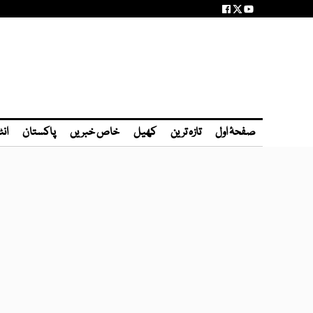
صفحۂ اول
تازہ ترین
کھیل
خاص خبریں
پاکستان
انٹ