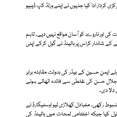
کزی کردار ادا کیا جنہوں نے اپنے ورلڈ کپ ڈیبیو
 کی اور ناروے کو آسان مواقع نہیں دیے۔ تاہم
فے کے شاندار کراس پر ہالینڈ نے گول کرکے اپنی
ے ہوئے ایمن حسین کے ہیڈر کی بدولت مقابلہ برابر
 جلال حسن کی غلطی سے فائدہ اٹھاتے ہوئے
ی دلا دی۔
وط رکھی۔ متبادل کھلاڑی لیو اوسٹیگارڈ نے
 گول کیا جبکہ اختتامی لمحات میں ہالینڈ کی