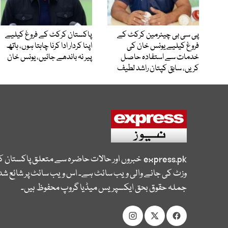
پی سی بی چیئرمین کرکٹ کے
پاکستان کرکٹ کے فروغ کیلیے
فروغ کیلیے یونس خان کی
اپنا کردار ادا کرنا چاہتا ہوں، ہاتھ
خدمات سے استفادہ حاصل
پیر نہ باندھے جائیں، یونس خان
کریں، سابق کپتان راشد لطیف
express.pk
خبروں اور حالات حاضرہ سے متعلق پاکستان 
وزٹ کی جانے والی ویب سائٹ ہے۔ اس ویب سائٹ پر شائع شدہ
جملہ حقوق بحق ایکسپریس میڈیا گروپ محفوظ ہیں۔