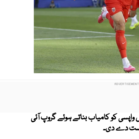
یں واپسی کو کامیاب بناتے ہوئے گروپ آئی