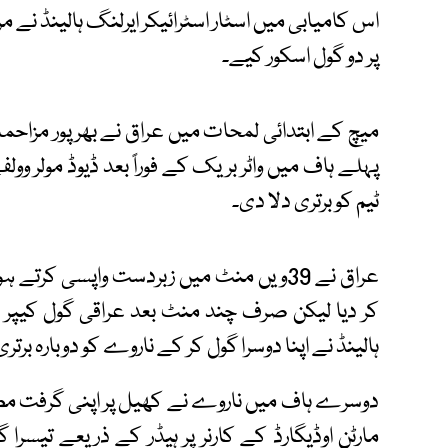
اس کامیابی میں اسٹار اسٹرائیکر ایرلنگ ہالینڈ نے مر
پر دو گول اسکور کیے۔
میچ کے ابتدائی لمحات میں عراق نے بھرپور مزاحمت
پہلے ہاف میں واٹر بریک کے فوراً بعد ڈیوڈ مولر وول
ٹیم کو برتری دلا دی۔
عراق نے 39ویں منٹ میں زبردست واپسی کرت
کر دیا لیکن صرف چند منٹ بعد عراقی گول کیپر
ہالینڈ نے اپنا دوسرا گول کر کے ناروے کو دوبارہ برتر
دوسرے ہاف میں ناروے نے کھیل پر اپنی گرفت مضب
مارٹن اوڈیگارڈ کے کارنر پر ہیڈر کے ذریعے تیسرا