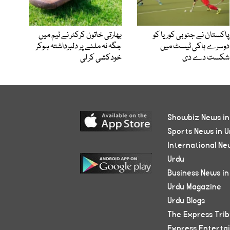
پاکستان نے جنوبی کوریا کو
بھارتی خاتون کرکٹر نے ٹیم میں
دوسرے ہاکی ٹیسٹ میں
جگہ نہ ملنے پر دلبرداشتہ ہوکر
شکست دے دی
خودکشی کر لی
Showbiz News in
Sports News in U
International Ne
Urdu
Business News in
Urdu Magazine
Urdu Blogs
The Express Tri
Express Enterta