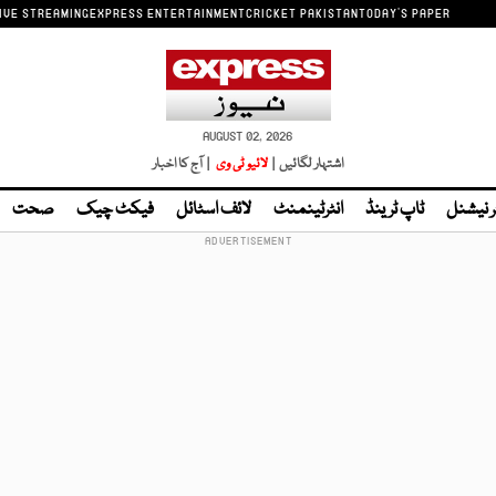
IVE STREAMING
EXPRESS ENTERTAINMENT
CRICKET PAKISTAN
TODAY'S PAPER
AUGUST 02, 2026
اشتہار لگائیں |
لائیو ٹی وی
| آج کا اخبار
ر نیشنل
ٹاپ ٹرینڈ
انٹرٹینمنٹ
لائف اسٹائل
فیکٹ چیک
صحت