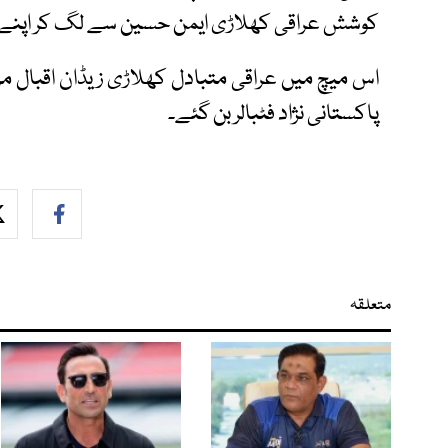
کوشش عراقی کھلاڑی ایمن حسین سے لگ کر اپنے 
اس میچ میں عراقی متبادل کھلاڑی زیڈان اقبال م
پاکستانی نژاد فٹبالر بن گئے۔
متعلقہ