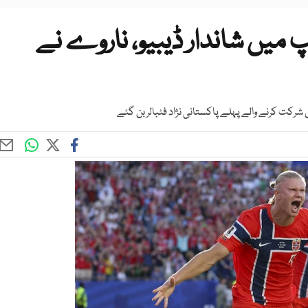
پ میں شاندار ڈیبیو، ناروے نے
رکت کرنے والے پہلے پاکستانی نژاد فٹبالر بن گئے