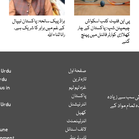
پی این فلیٹ کلب اسکواش
براڈ پیک سانحہ: پاکستان نیپال
چیمپئن شپ: پاکستان کے چار
کے غم میں برابر کا شریک ہے،
کھلاڑی کوارٹر فائنل میں پہنچ
رانا ثناء اللہ
گئے
صفحۂ اول
 Urdu
تازہ ترین
rdu
غزہ لہو لہو
ws in
پاکستان
کی سب سے زیادہ
انٹر نیشنل
 Urdu
 تمام مواد کے
کھیل
انٹرٹینمنٹ
لائف اسٹائل
bune
ٹاپ ٹرینڈ
inment