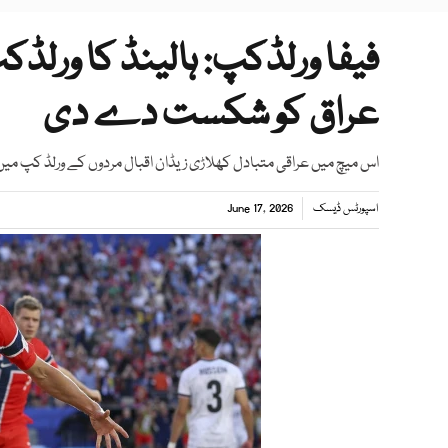
فیفا ورلڈکپ: ہالینڈ کا ورلڈک
عراق کو شکست دے دی
اس میچ میں عراقی متبادل کھلاڑی زیڈان اقبال مردوں کے ورلڈ کپ میں ش
اسپورٹس ڈیسک
June 17, 2026