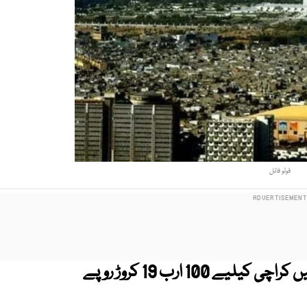
فوٹو فائل
سندھ حکومت نے آئندہ مالی سال کے بجٹ میں کراچی کیلیے 100 ارب 19 کروڑ روپے