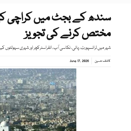
مختص کرنے کی تجویز
شہر میں ٹرانسپورٹ، پانی، نکاسی آب، انفراسٹرکچر اور شہری سہولتوں ک
کاشف حسین
June 17, 2026