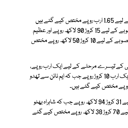
گجر نالہ پر سر شاہ سلیمان روڈ کراسنگ فلائی اوور کے لیے 1.65 ارب روپے مختص کیے گئے ہیں
جب کہ شاہراہ بھٹو اور کورنگی کازوے جنکشن منصوبے کے لیے 15 کروڑ 90 لاکھ روپے اور عظیم
پورہ انٹرسیکشن فلائی اوور سمیت شاہ فیصل روڈ منصوبے کے لیے 10 کروڑ 50 لاکھ روپے مختص
بحالی کے تیسرے مرحلے کے لیے ایک ارب روپے،
گجر نالہ کی بحالی اور سروس روڈز کی تعمیر کے لیے ایک ارب 10 کروڑ روپے جب کہ ایم نائن سے تھدو
صدر ٹاؤن کی سڑکوں اور انفراسٹرکچر کی بحالی کے لیے 31 کروڑ 94 لاکھ روپے جب کہ شاہراہ بھٹو
ایکسپریس وے تک نئی رابطہ سڑک کی تعمیر کے لیے 70 کروڑ 38 لاکھ روپے مختص کیے گئے