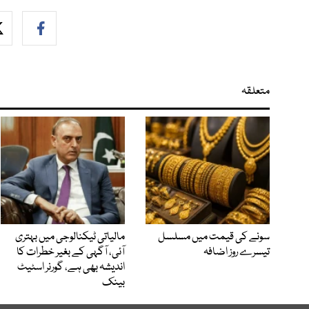
متعلقہ
سونے کی قیمت میں مسلسل
مالیاتی ٹیکنالوجی میں بہتری
تیسرے روز اضافہ
آئی، آگہی کے بغیر خطرات کا
اندیشہ بھی ہے، گورنر اسٹیٹ
بینک