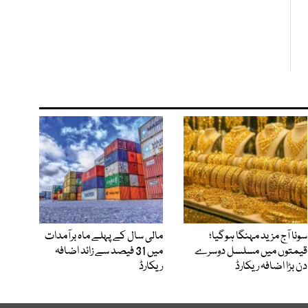
سونا آج مزید مہنگا ہوگیا؛
مالی سال کے پہلے ماہ برآمدات
قیمتوں میں مسلسل دوسرے
میں 31 فیصد سے زائد اضافہ
دن بڑا اضافہ ریکارڈ
ریکارڈ