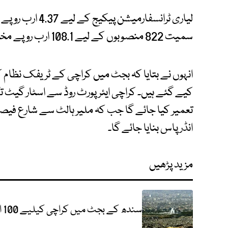
لیاری ٹرانسفارمی
سمیت 822 منصوبوں کے لیے 108.1 ارب روپے مختص کیے گئے ہیں۔
انہوں نے بتایا کہ بجٹ میں کراچی کے ٹریفک نظام 
انڈرپاس بنایا جائے گا۔
مزید پڑھیں
سندھ کے بجٹ میں کراچی کیلیے 100 ارب 19 کروڑ روپے مختص کرنے کی تجویز