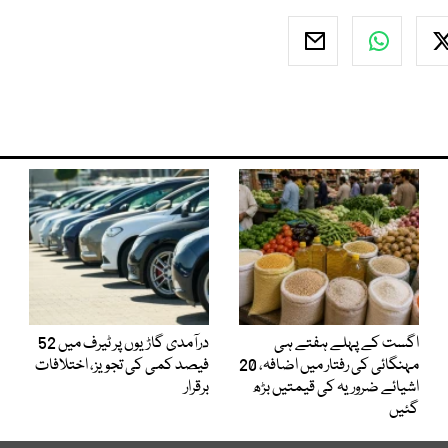
اگست کے پہلے ہفتے ہی
درآمدی گاڑیوں پر ٹیرف میں 52
مہنگائی کی رفتار میں اضافہ، 20
فیصد کمی کی تجویز، اختلافات
اشیائے ضروریہ کی قیمتیں بڑھ
برقرار
گئیں