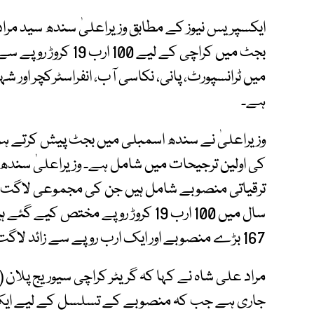
بجٹ میں کراچی کے لیے
میں ٹرانسپورٹ، پانی، نکاسی آب، انفراسٹرکچر اور 
ہے۔
وزیراعلیٰ نے سندھ اسمبلی میں بجٹ پیش کرتے ہو
167 بڑے منصوبے اور ایک ارب روپے سے زائد لاگت کے 110 میگا منصوبے جاری ہیں۔
جاری ہے جب کہ منصوبے کے تسلسل کے لیے ایک