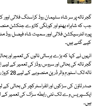
کیے گئے ہیں۔
انہوں نے کہا کہ بڑے برساتی نالوں کی تعمیر اور 
نالہ تک اسٹورم واٹر ڈرین منصوبے کے لیے 28 کروڑ روپے مختص کیے گئے ہیں۔
ہیں۔