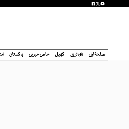
صفحۂ اول
تازہ ترین
کھیل
خاص خبریں
پاکستان
انٹ