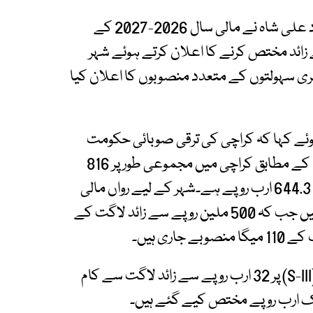
ایکسپریس نیوز کے مطابق وزیراعلیٰ سندھ سید مراد علی شاہ نے مالی سال 2026-2027 کے
 100 ارب 19 کروڑ روپے سے زائد مختص کرنے کا اعلان کرتے ہوئے شہر
شہری سہولتوں کے متعدد منصوبوں کا اعلان کیا
ئے کہا کہ کراچی کی ترقی صوبائی حکومت
کی اولین ترجیحات میں شامل ہے۔ وزیراعلیٰ سندھ کے مطابق کراچی میں مجموعی طور پر 816
ترقیاتی منصوبے شامل ہیں جن کی مجموعی لاگت 644.3 ارب روپے ہے۔شہر کے لیے رواں مالی
سال میں 100 ارب 19 کروڑ روپے مختص کیے گئے ہیں جب کہ 500 ملین روپے سے زائد لاگت کے
مراد علی شاہ نے کہا کہ گریٹر کراچی سیوریج پلان (S-III) پر 32 ارب روپے سے زائد لاگت سے کام
 ارب روپے مختص کیے گئے ہیں۔