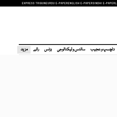
EXPRESS TRIBUNE
URDU E-PAPER
ENGLISH E-PAPER
SINDHI E-PAPER
L
دلچسپ و عجیب
سائنس و ٹیکنالوجی
بزنس
رائے
مزید