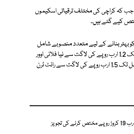
شن پیکیج کے لیے 4.37 ارب روپے جب کہ کراچی کی مختلف ترقیاتی اسکیموں
کو بہتر بنانے کے لیے متعدد منصوبے شامل
کیے گئے ہیں۔ کراچی ایئرپورٹ روڈ سے اسٹار گیٹ تک 1.2 ارب روپے کی لاگت سے نیا فلائی اوور
تعمیر کیا جائے گا جب کہ ملیر ہالٹ سے شارع فیصل تک 1.5 ارب روپے کی لاگت سے رائٹ ٹرن