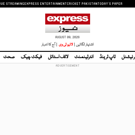
IVE STREAMING
EXPRESS ENTERTAINMENT
CRICKET PAKISTAN
TODAY'S PAPER
AUGUST 08, 2026
اشتہار لگائیں |
لائیو ٹی وی
| آج کا اخبار
ر نیشنل
ٹاپ ٹرینڈ
انٹرٹینمنٹ
لائف اسٹائل
فیکٹ چیک
صحت