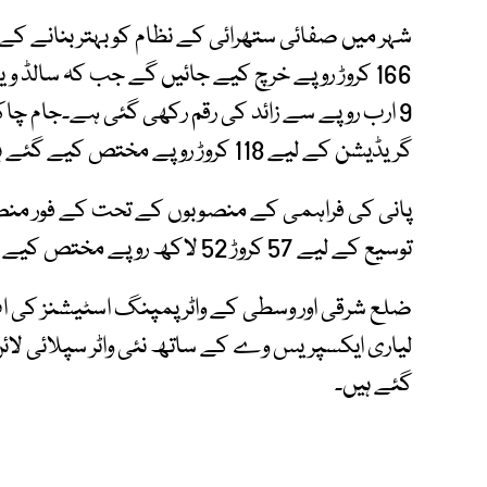
166 کروڑ روپے خرچ کیے جائیں گے جب کہ سالڈ 
9 ارب روپے سے زائد کی رقم رکھی گئی ہے۔جام چاک
گریڈیشن کے لیے 118 کروڑ روپے مختص کیے گئے ہیں۔
پانی کی فراہمی کے منصوبوں کے تحت کے فور من
توسیع کے لیے 57 کروڑ 52 لاکھ روپے مختص کیے گئے ہیں۔
ضلع شرقی اور وسطی کے واٹر پمپنگ اسٹیشنز کی 
گئے ہیں۔