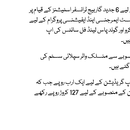
شہر میں صفائی ستھرائی کے نظام کو بہتر بنانے کے لیے 6 جدید گاربیج ٹرانسفر اسٹیشنز کے قیام پر
ویسٹ ایمرجنسی اینڈ ایفیشنسی پروگرام کے لیے
رو اور گوند پاس لینڈ فل سائٹس کی اپ
صوبے سے منسلک واٹر سپلائی سسٹم کی
اپ گریڈیشن کے لیے ایک ارب روپے جب کہ
لیاری ایکسپریس وے کے ساتھ نئی واٹر سپلائی لائن کے منصوبے کے لیے 127 کروڑ روپے رکھے