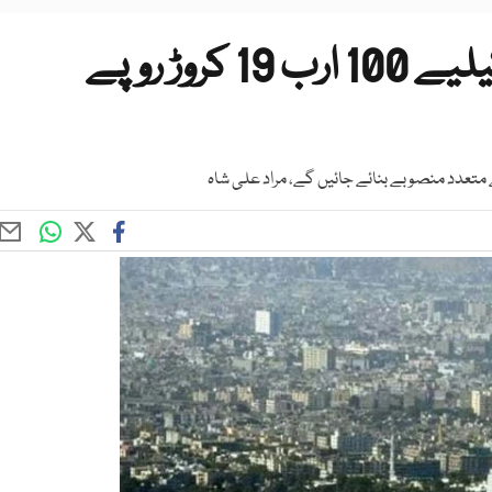
سندھ کے بجٹ میں کراچی کیلیے 100 ارب 19 کروڑ روپے
ے متعدد منصوبے بنائے جائیں گے، مراد علی شاہ