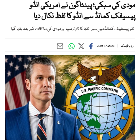
مودی کی سبکی؛ پینٹاگون نے امریکی انڈو
پیسیفک کمانڈ سے انڈو کا لفظ نکال دیا
انڈو پیسفیک کمانڈ میں سے انڈیا کا نام ٹرمپ اور مودی کی ملاقات کے بعد ہٹایا گیا
ویب ڈیسک
June 17, 2026