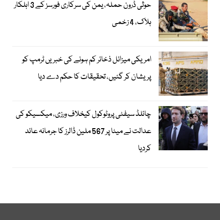
حوثی ڈرون حملہ، یمن کی سرکاری فورسز کے 3 اہلکار
ہلاک، 4 زخمی
امریکی میزائل ذخائر کم ہونے کی خبریں ٹرمپ کو
پریشان کر گئیں، تحقیقات کا حکم دے دیا
چائلڈ سیفٹی پروٹوکول کیخلاف ورزی، میکسیکو کی
عدالت نے میٹا پر 567 ملین ڈالرز کا جرمانہ عائد
کردیا