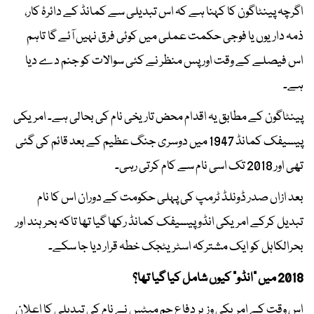
اگرچہ پینٹاگون کا کہنا ہے کہ اس تبدیلی سے کمانڈ کے دائرۂ کار،
ذمہ داریوں یا فوجی حکمت عملی میں کوئی فرق نہیں آئے گا تاہم
اس فیصلے کے وقت اور پس منظر نے کئی سوالات کو جنم دے دیا
ہے۔
پینٹاگون کے مطابق یہ اقدام محض تاریخی نام کی بحالی ہے۔ امریکی
پیسیفک کمانڈ 1947 میں دوسری جنگ عظیم کے بعد قائم کی گئی
تھی اور 2018 تک اسی نام سے کام کرتی رہی۔
بعد ازاں صدر ڈونلڈ ٹرمپ کی پہلی حکومت کے دوران اس کا نام
تبدیل کرکے امریکی انڈو پیسیفک کمانڈ رکھا گیا تھا تاکہ بحر ہند اور
بحرالکاہل کو ایک مشترکہ اسٹریٹجک خطہ قرار دیا جا سکے۔
2018 میں "انڈو" کیوں شامل کیا گیا تھا؟
اس وقت کے امریکی وزیر دفاع جم میٹس نے نام کی تبدیلی کا اعلان