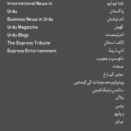
غزہ لہو لہو
International News in
پاکستان
Urdu
انٹر نیشنل
Business News in Urdu
کھیل
Urdu Magazine
انٹرٹینمنٹ
Urdu Blogs
لائف اسٹائل
The Express Tribune
ٹاپ ٹرینڈ
Express Entertainment
دلچسپ و عجیب
صحت
سونے کے نرخ
پیٹرولیم مصنوعات کی قیمتیں
سائنس و ٹیکنالوجی
بلاگ
بزنس
ویڈیوز
جرائم