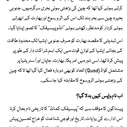
کرتے ہوئے کہا تھا کہ چین کی بڑھتی ہوئی بحری سرگرمیوں، جنوبی
بحیرہ چین سے بحر ہند تک اس کے اثر و رسوخ اور بھارت کے ابھرتے
ہوئے کردار کو مدنظر رکھتے ہوئے "انڈو پیسیفک" کا تصور اپنایا گیا۔
اس تبدیلی کا مقصد بھارت کو صرف جنوبی ایشیا تک محدود طاقت
کے بجائے ایشیا کے توازنِ قوت میں ایک اہم شراکت دار کے طور پر
پیش کرنا تھا۔ اسی دور میں امریکا، بھارت، جاپان اور آسٹریلیا پر
مشتمل کواڈ (Quad) اتحاد کو بھی دوبارہ فعال کیا گیا تھا تاکہ چین
کے بڑھتے ہوئے اثرورسوخ کا مقابلہ کیا جا سکے۔
اب نام واپس کیوں بدلا گیا؟
پینٹاگون کا مؤقف ہے کہ "پیسیفک کمانڈ" کا تاریخی نام بحال کرنا
اس ادارے کی روایات، تاریخ اور فوجی شناخت کو خراجِ تحسین پیش