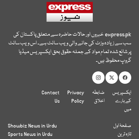
express.pk
خبروں اور حالات حاضرہ سے متعلق پاکستان کی
سب سے زیادہ وزٹ کی جانے والی ویب سائٹ ہے۔ اس ویب سائٹ
پر شائع شدہ تمام مواد کے جملہ حقوق بحق ایکسپریس میڈیا
گروپ محفوظ ہیں۔
ایکسپریس
ضابطہ
Privacy
Contact
کے بارے
اخلاق
Policy
Us
میں
صفحۂ اول
Showbiz News in Urdu
تازہ ترین
Sports News in Urdu