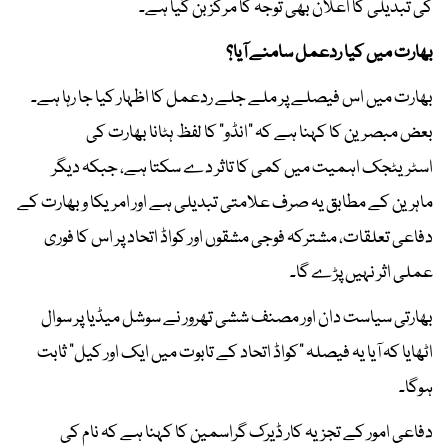
کی تبدیلی کا اعلان بھی توجہ کا مرکز بن گیا ہے۔
بھارت میں کیا ردعمل سامنے آیا؟
بھارت میں اس فیصلے پر ملے جلے ردعمل کا اظہار کیا جا رہا ہے۔
بعض مبصرین کا کہنا ہے کہ "انڈو" کا لفظ ہٹانا بھارت کی
اسٹریٹجک اہمیت میں کمی کا تاثر دے سکتا ہے، جبکہ دیگر
ماہرین کے مطابق یہ صرف علامتی تبدیلی ہے اور امریکا و بھارت کے
دفاعی تعلقات، مشترکہ فوجی مشقوں اور کواڈ اتحاد پر اس کا فوری
عملی اثر نہیں پڑے گا۔
بھارتی سیاست دان اور مصنف ششی تھرور نے سوشل میڈیا پر سوال
اٹھایا کہ آیا یہ فیصلہ "کواڈ اتحاد کے تابوت میں ایک اور کیل" ثابت
ہوگا۔
دفاعی امور کے تجزیہ کار ڈیرک گراسمین کا کہنا ہے کہ نام کی