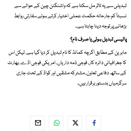
تبدیلی سے یہ تاثر مل سکتا ہے کہ واشنگٹن چین کے حوالے سے
نسبتاً کم جارحانہ حکمت عملی اختیار کرتے ہوئے سفارتی روابط
بڑھانے پر توجہ دینا چاہتا ہے۔
پالیسی تبدیل ہوئی یا صرف نام؟
ماہرین کے مطابق اگرچہ کمانڈ کا نام تبدیل کر دیا گیا ہے، لیکن اس
کا جغرافیائی دائرہ کار، فوجی ذمہ داریاں، امریکی فوجی اڈے، بھارت
کے ساتھ دفاعی تعاون، مشترکہ مشقیں اور کواڈ کے تحت جاری
سرگرمیاں بدستور برقرار ہیں۔