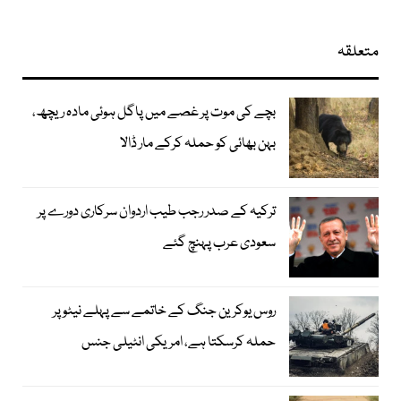
متعلقہ
بچے کی موت پر غصے میں پاگل ہوئی مادہ ریچھ،
بہن بھائی کو حملہ کرکے مار ڈالا
ترکیہ کے صدر رجب طیب اردوان سرکاری دورے پر
سعودی عرب پہنچ گئے
روس یوکرین جنگ کے خاتمے سے پہلے نیٹو پر
حملہ کرسکتا ہے، امریکی انٹیلی جنس