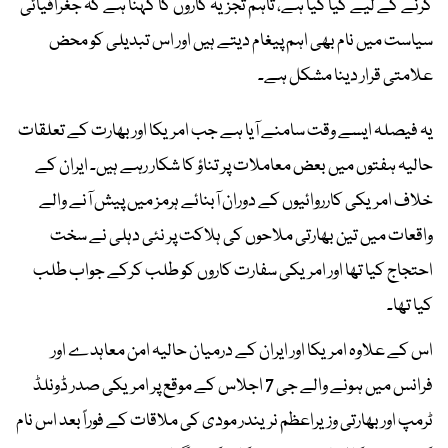
کرنے کے لیے کیا گیا ہے، تاہم تجزیہ کاروں کا کہنا ہے کہ جغرافیائی
سیاست میں نام بھی اہم پیغام دیتے ہیں اور اس تبدیلی کو محض
علامتی قرار دینا مشکل ہے۔
یہ فیصلہ ایسے وقت سامنے آیا ہے جب امریکا اور بھارت کے تعلقات
حالیہ ہفتوں میں بعض معاملات پر تناؤ کا شکار رہے ہیں۔ ایران کے
خلاف امریکی کارروائیوں کے دوران آبنائے ہرمز میں پیش آنے والے
واقعات میں تین بھارتی ملاحوں کی ہلاکت پر نئی دہلی نے سخت
احتجاج کیا تھا اور امریکی سفارت کاروں کو طلب کرکے جواب طلب
کیا تھا۔
اس کے علاوہ امریکا اور ایران کے درمیان حالیہ امن معاہدے اور
فرانس میں ہونے والے جی 7 اجلاس کے موقع پر امریکی صدر ڈونلڈ
ٹرمپ اور بھارتی وزیراعظم نریندر مودی کی ملاقات کے فوراً بعد اس نام