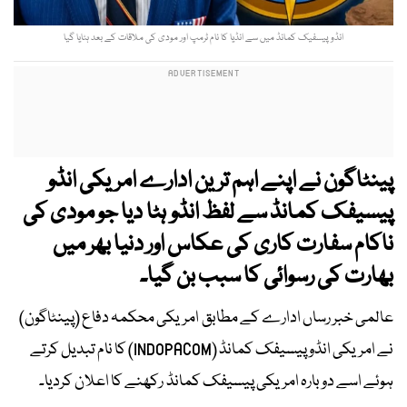
انڈو پیسفیک کمانڈ میں سے انڈیا کا نام ٹرمپ اور مودی کی ملاقات کے بعد ہٹایا گیا
پینٹاگون نے اپنے اہم ترین ادارے امریکی انڈو
پیسیفک کمانڈ سے لفظ انڈو ہٹا دیا جو مودی کی
ناکام سفارت کاری کی عکاس اور دنیا بھر میں
بھارت کی رسوائی کا سبب بن گیا۔
عالمی خبر رساں ادارے کے مطابق امریکی محکمہ دفاع (پینٹاگون)
نے امریکی انڈو پیسیفک کمانڈ (INDOPACOM) کا نام تبدیل کرتے
ہوئے اسے دوبارہ امریکی پیسیفک کمانڈ رکھنے کا اعلان کردیا۔