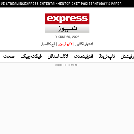
IVE STREAMING
EXPRESS ENTERTAINMENT
CRICKET PAKISTAN
TODAY'S PAPER
AUGUST 06, 2026
اشتہار لگائیں |
لائیو ٹی وی
| آج کا اخبار
ر نیشنل
ٹاپ ٹرینڈ
انٹرٹینمنٹ
لائف اسٹائل
فیکٹ چیک
صحت