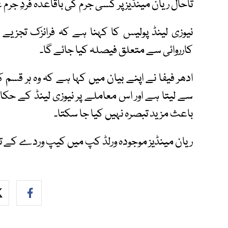
تاحال ریان مینڈیز پر کسی جرم کی باقاعدہ فردِ جرم 
نیوزی لینڈ پولیس کا کہنا ہے کہ فرانزک تجزیے
کارروائی سے متعلق فیصلہ کیا جائے گا۔
ادھر فیفا نے اپنے بیان میں کہا ہے کہ وہ ہر قسم
سے لیتا ہے اور اس معاملے پر نیوزی لینڈ کے حک
باعث مزید تبصرہ نہیں کیا جا سکتا۔
ریان مینڈیز موجودہ ورلڈ کپ میں کیپ وردے کے ت