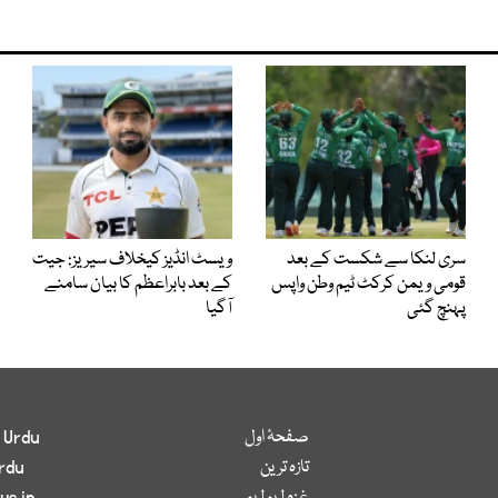
سری لنکا سے شکست کے بعد
ویسٹ انڈیز کیخلاف سیریز: جیت
قومی ویمن کرکٹ ٹیم وطن واپس
کے بعد بابراعظم کا بیان سامنے
پہنچ گئی
آگیا
صفحۂ اول
 Urdu
تازہ ترین
rdu