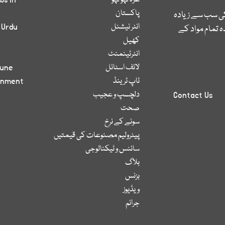
غزہ لہو لہو
ws in
پاکستان
کی سب سے زیادہ
انٹر نیشنل
 Urdu
 تمام مواد کے
کھیل
انٹرٹینمنٹ
لائف اسٹائل
bune
ٹاپ ٹرینڈ
inment
دلچسپ و عجیب
Contact Us
صحت
سونے کے نرخ
پیٹرولیم مصنوعات کی قیمتیں
سائنس و ٹیکنالوجی
بلاگ
بزنس
ویڈیوز
جرائم