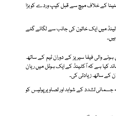
ٹینا کے خلاف میچ سے قبل کیپ وردے کو بڑا
وزی لینڈ میں ایک خاتون کی جانب سے لگائے گئے
ہیں۔
ہونے والی فیفا سیریز کے دوران ٹیم کے ساتھ
 عائد کیا ہے کہ آکلینڈ کے ایک ہوٹل میں ریان
ن کے ساتھ زیادتی کی۔
ہ جسمانی تشدد کے شواہد اور تصاویر پولیس کو