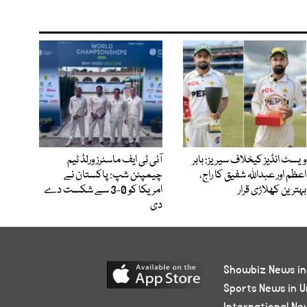
ویسٹ انڈیز کیخلاف سیریز: بابر
آئی ٹی ایف ماسٹرز ورلڈ ٹیم
اعظم اور عبداللہ شفیق کا راج،
چیمپئن شپ: پاکستان نے
بہترین کھلاڑی قرار
امریکا کو 0-3 سے شکست دے
دی
Showbiz News in
Sports News in U