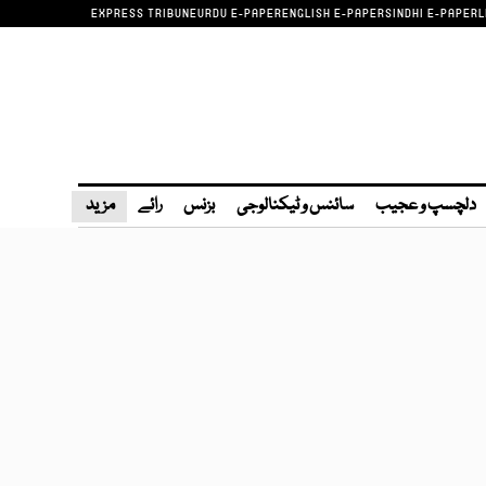
EXPRESS TRIBUNE
URDU E-PAPER
ENGLISH E-PAPER
SINDHI E-PAPER
L
دلچسپ و عجیب
سائنس و ٹیکنالوجی
بزنس
رائے
مزید