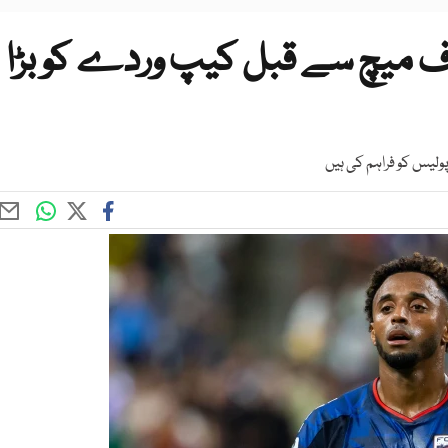
اف میچ سے قبل کیپ وردے کو بڑا
ولیس کو فراہم کی ہیں