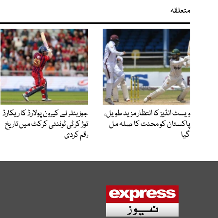
متعلقہ
ویسٹ انڈیز کا انتظار مزید طویل،
جوز بٹلر نے کیرون پولارڈ کا ریکارڈ
پاکستان کو محنت کا صلہ مل
توڑ کر ٹی ٹوئنٹی کرکٹ میں تاریخ
گیا
رقم کردی