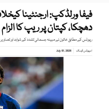
فیفا ورلڈکپ: ارجنٹینا کیخل
دھچکا، کپتان پر ریپ کا الزام
رپورٹس کے مطابق خاتون نے مبینہ جسمانی تشدد کے شواہد اور تصاویر پ
اسپورٹس ڈیسک
July 01, 2026