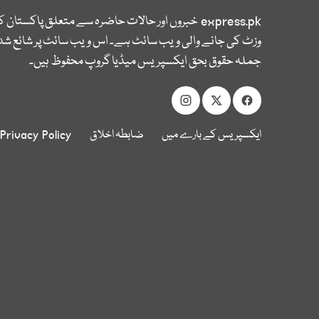
express.pk
خبروں اور حالات حاضرہ سے متعلق پاکستان 
وزٹ کی جانے والی ویب سائٹ ہے۔ اس ویب سائٹ پر شائع شدہ
جملہ حقوق بحق ایکسپریس میڈیا گروپ محفوظ ہیں۔
ایکسپریس کے بارے میں
ضابطہ اخلاق
Privacy Policy