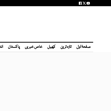
صفحۂ اول
تازہ ترین
کھیل
خاص خبریں
پاکستان
انٹ