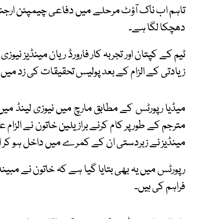
تاہم اب ناک آؤٹ مرحلے میں دفاعی چیمپئن ارجن
دھچکا لگا ہے۔
ٹیم کے کپتان اور تجربہ کار فارورڈ ریان مینڈیز نی
زیادتی کے الزام کے بعد پولیس تحقیقات کی زد میں 
میڈیا رپورٹس کے مطابق مارچ میں نیوزی لینڈ میں 
مترجم کے طور پر کام کرنے برازیلین خاتون نے الزام
مینڈیز نے زبردستی ان کے کمرے میں داخل ہو کر ا
رپورٹس میں یہ بھی بتایا گیا ہے کہ خاتون نے مبین
فراہم کی ہیں۔