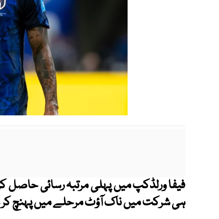
فیفا ورلڈکپ میں پہلی مرتبہ رسائی حاصل کر
ہی شرکت میں ناک آؤٹ مرحلے میں پہنچ کر 