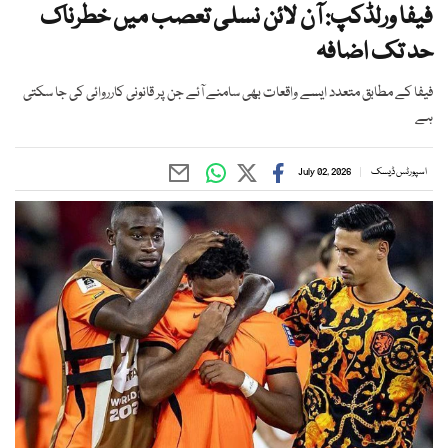
فیفا ورلڈکپ: آن لائن نسلی تعصب میں خطرناک
حد تک اضافہ
فیفا کے مطابق متعدد ایسے واقعات بھی سامنے آئے جن پر قانونی کارروائی کی جا سکتی
ہے
اسپورٹس ڈیسک
July 02, 2026