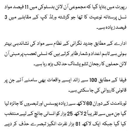
رپورٹ میں بتایا گیا کہ مجموعی آن لائن بدسلوکی میں 11 فیصد مواد
نسل پرستانہ نوعیت کا تھا جو گزشتہ ورلڈ کپ کے مقابلے میں 3
فیصد زیادہ ہے۔
ادارے کے مطابق جدید نگرانی کے نظام سے مواد کی نشاندہی بہتر
ہوئی ہے تاہم اعداد و شمار ظاہر کرتے ہیں کہ نسلی تعصب پر مبنی آن
لائن حملوں کا رجحان تشویشناک حد تک بڑھ رہا ہے۔
فیفا کے مطابق 100 سے زائد ایسے واقعات بھی سامنے آئے جن پر
قانونی کارروائی کی جا سکتی ہے۔
ٹورنامنٹ کے دوران 60 لاکھ سے زیادہ پوسٹس اور تبصروں کا جائزہ لیا
گیا جن میں سے تقریباً 2 لاکھ 25 ہزار کو انسانی جانچ کے لیے منتخب
کیا گیا جبکہ ایک لاکھ 81 ہزار نفرت انگیز تبصرے حذف کر دیے