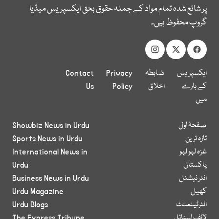
پر شائع شدہ تمام مواد کے جملہ حقوق بحق ایکسپریس میڈیا
گروپ محفوظ ہیں۔
ایکسپریس
ضابطہ
Privacy
Contact
کے بارے
اخلاق
Policy
Us
میں
صفحۂ اول
Showbiz News in Urdu
تازہ ترین
Sports News in Urdu
غزہ لہو لہو
International News in
پاکستان
Urdu
انٹر نیشنل
Business News in Urdu
کھیل
Urdu Magazine
انٹرٹینمنٹ
Urdu Blogs
لائف اسٹائل
The Express Tribune