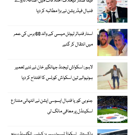
فیفا صدر کیخلاف اختلافات میں اضافہ، ناروے
فٹبال فیڈریشن نے بڑا مطالبہ کر دیا
اسٹار فٹبالر لیونل میسی کے والد 68 برس کی عمر
میں انتقال کر گئے
لاہور: اسکواش لیجنڈ جہانگیر خان نے نئے تعمیر
ہونیوالے تین اسکواش کورٹس کا افتتاح کر دیا
جنوبی کوریا فٹبال ایسوسی ایشن نے انتہائی متنازع
اسکینڈل پر معافی مانگ لی
پاکستانی اسکواڈ ٹیسٹ سیریز کیلیے انگلینڈ پہنچ