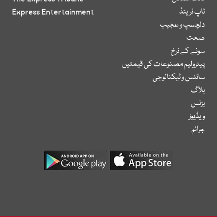
ٹاپ ٹرینڈ
Express Entertainment
دلچسپ و عجیب
صحت
سونے کے نرخ
پیٹرولیم مصنوعات کی قیمتیں
سائنس و ٹیکنالوجی
بلاگ
بزنس
ویڈیوز
جرائم