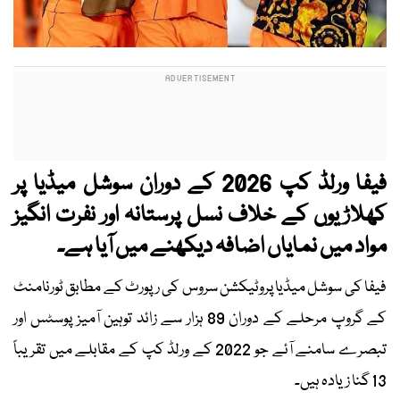
فیفا ورلڈ کپ 2026 کے دوران سوشل میڈیا پر
کھلاڑیوں کے خلاف نسل پرستانہ اور نفرت انگیز
مواد میں نمایاں اضافہ دیکھنے میں آیا ہے۔
فیفا کی سوشل میڈیا پروٹیکشن سروس کی رپورٹ کے مطابق ٹورنامنٹ
کے گروپ مرحلے کے دوران 89 ہزار سے زائد توہین آمیز پوسٹس اور
تبصرے سامنے آئے جو 2022 کے ورلڈ کپ کے مقابلے میں تقریباً
13 گنا زیادہ ہیں۔