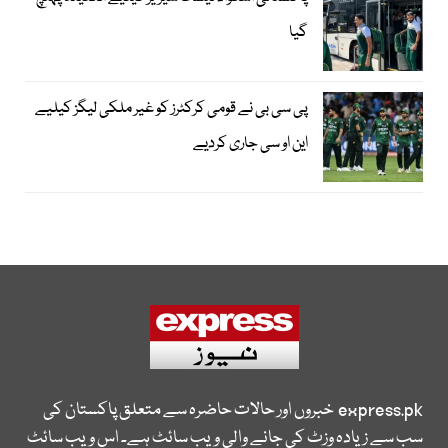
گیا
پی سی بی نے قومی کرکٹرز کو غیر ملکی لیگز کیلیے
این او سی جاری کردیے
express.pk
خبروں اور حالات حاضرہ سے متعلق پاکستان کی
سب سے زیادہ وزٹ کی جانے والی ویب سائٹ ہے۔ اس ویب سائٹ