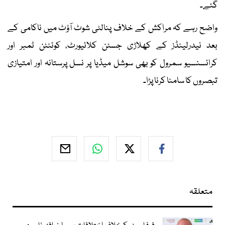
گئے۔
واضح رہے کہ مراکش کے خلاف پنالٹی شوٹ آؤٹ میں ناکامی کے
بعد نیدرلینڈز کے کھلاڑی جسٹن کلائیورٹ، کوئنٹن ٹمبر اور
کرائسنسیو سمرول کو بھی سوشل میڈیا پر نسل پرستانہ اور امتیازی
تبصروں کا سامنا کرنا پڑا۔
متعلقہ