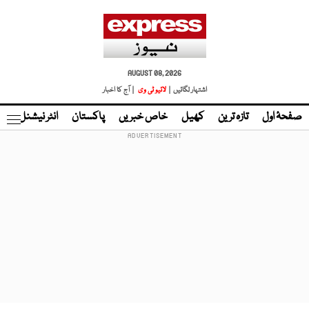
AUGUST 08, 2026
اشتہار لگائیں |
لائیو ٹی وی
| آج کا اخبار
صفحۂ اول
تازہ ترین
کھیل
خاص خبریں
پاکستان
انٹر نیشنل
ٹا