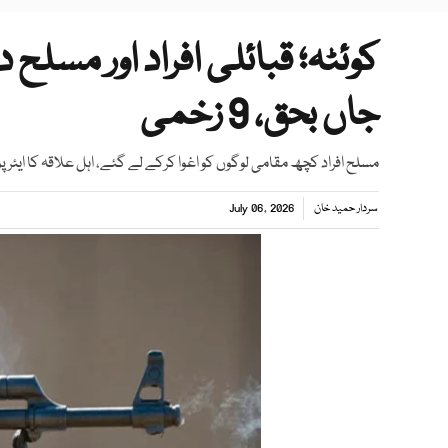
جاں بحق، 9 زخمی
مسلح افراد کچھ مقامی لوگوں کو اغوا کرکے لے گئے، اہل علاقہ کا ایئرپ
سردار حمید خان
July 06, 2026