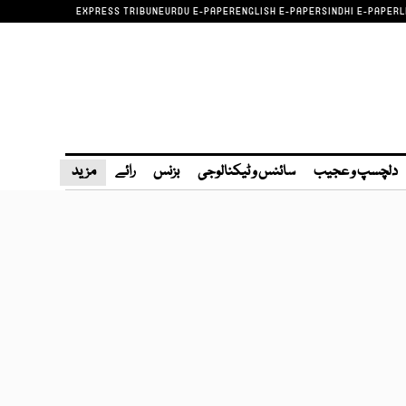
EXPRESS TRIBUNE
URDU E-PAPER
ENGLISH E-PAPER
SINDHI E-PAPER
L
دلچسپ و عجیب
سائنس و ٹیکنالوجی
بزنس
رائے
مزید