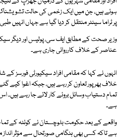
ہوئے ہیں، جن میں ایک زخمی کی حالت تشویشناک ب
پر ٹراما سینٹر منتقل کر دیا گیا ہے جہاں انہیں طب
وزیر صحت کے مطابق ایف سی، پولیس اور دیگر سیکی
عناصر کے خلاف کارروائی جاری ہے۔
انہوں نے کہا کہ مقامی افراد سیکیورٹی فورسز کے 
خلاف بھرپور تعاون کر رہے ہیں، جبکہ اغوا کیے گئے
تمام دستیاب وسائل بروئے کار لائے جا رہے ہیں۔ ا
ہے۔
واقعے کے بعد حکومت بلوچستان نے کوئٹہ کے تمام 
ہے تاکہ کسی بھی ہنگامی صورتحال سے مؤثر انداز م