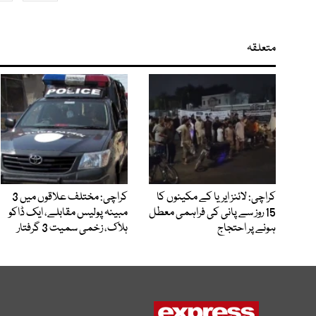
متعلقہ
کراچی: لائنز ایریا کے مکینوں کا
کراچی: مختلف علاقوں میں 3
15 روز سے پانی کی فراہمی معطل
مبینہ پولیس مقابلے، ایک ڈاکو
ہونے پر احتجاج
ہلاک، زخمی سمیت 3 گرفتار