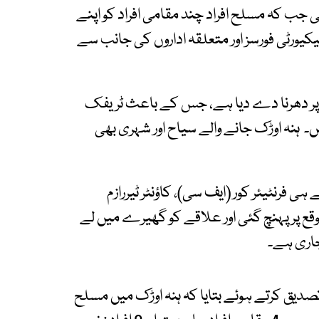
ب کہ مسلح افراد چند مقامی افراد کو اپنے
کیورٹی فورسز اور متعلقہ اداروں کی جانب سے
وڈ پر دھرنا دے دیا ہے، جس کے باعث ٹریفک
 ہنہ اوڑک جانے والے سیاح اور شہری بھی
فرنٹیئر کور (ایف سی)، کاؤنٹر ٹیررازم
قع پر پہنچ گئی اور علاقے کو گھیرے میں لے
جاری ہے۔
یق کرتے ہوئے بتایا کہ ہنہ اوڑک میں مسلح