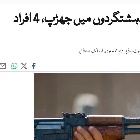
کوئٹہ؛ قبائلی افراد اور مسلح دہشتگردوں میں جھڑپ، 4 افراد
ورٹ روڈ پر دھرنا جاری، ٹریفک معطل