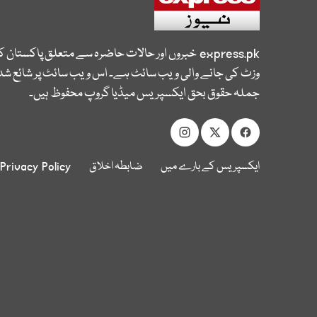
express.pk
خبروں اور حالات حاضرہ سے متعلق پاکستان 
وزٹ کی جانے والی ویب سائٹ ہے۔ اس ویب سائٹ پر شائع شدہ
جملہ حقوق بحق ایکسپریس میڈیا گروپ محفوظ ہیں۔
ایکسپریس کے بارے میں
ضابطہ اخلاق
Privacy Policy