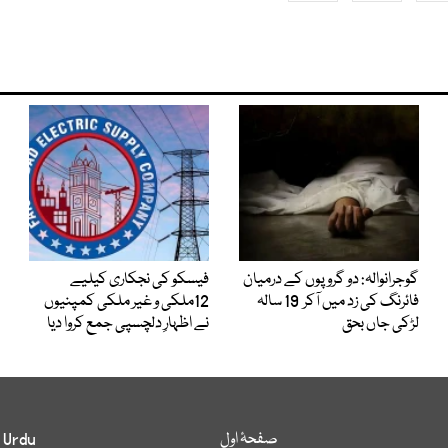
گوجرانوالہ: دو گروپوں کے درمیان
فیسکو کی نجکاری کیلیے
فائرنگ کی زد میں آکر 19 سالہ
12ملکی و غیر ملکی کمپنیوں
لڑکی جاں بحق
نے اظہارِ دلچسپی جمع کروا دیا
صفحۂ اول
 Urdu