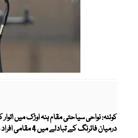
نواحی سیاحتی مقام ہنہ اوڑک میں اتوار 
کوئٹہ:
درمیان فائرنگ کے تبادلے میں 4 مقامی افراد جاں بحق جبکہ 9 افراد زخمی ہوگئے۔