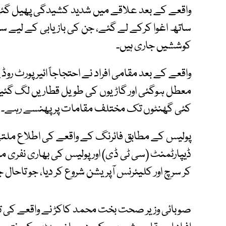
واقعے کے بعد علاقے میں شدید کشیدگی پھیل گئی ج
ساتھ اغوا کرکے لے گئے، جن کی بازیابی کے لیے سی
کوششیں جاری ہیں۔
واقعے کے بعد مقامی افراد نے احتجاجاً ائیرپورٹ ر
معطل ہوگئی اور گاڑیوں کی طویل قطاریں لگ گئیں۔
کئی گھنٹوں تک مختلف مقامات پر پھنسے رہے۔
پولیس کے مطابق فائرنگ کے واقعے کی اطلاع ملتے ہی 
ڈیپارٹمنٹ (سی ٹی ڈی) اور پولیس کی بھاری نفری مو
کر سرچ اور کلیئرنس آپریشن شروع کر دیا، جو تاحال 
صوبائی وزیر صحت بخت محمد کاکڑ نے واقعے کی تصد