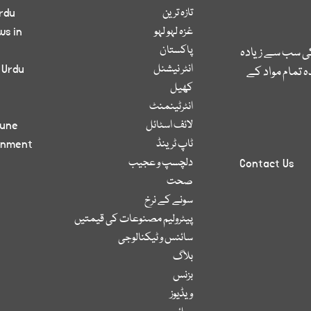
تازہ ترین
rdu
غزہ لہو لہو
ws in
پاکستان
کی سب سے زیادہ
انٹر نیشنل
 Urdu
 تمام مواد کے
کھیل
انٹرٹینمنٹ
لائف اسٹائل
bune
ٹاپ ٹرینڈ
inment
دلچسپ و عجیب
Contact Us
صحت
سونے کے نرخ
پیٹرولیم مصنوعات کی قیمتیں
سائنس و ٹیکنالوجی
بلاگ
بزنس
ویڈیوز