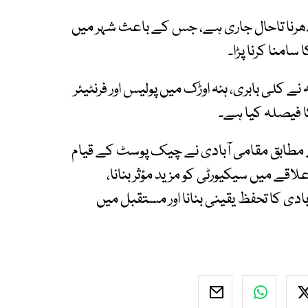
 دھرنا تاحال جاری ہے، جس کے باعث شہر میں
امنا کرنا پڑا۔
نے کلی بابری، ہنہ اوڑک میں پولیس اور فرنٹیئر
 فیصلہ کیا ہے۔
 مطابق مقامی آبادی نے چیک پوسٹ کے قیام
اقے میں سیکیورٹی کو مزید مؤثر بنانا،
ی کا تحفظ یقینی بنانا اور مستقبل میں