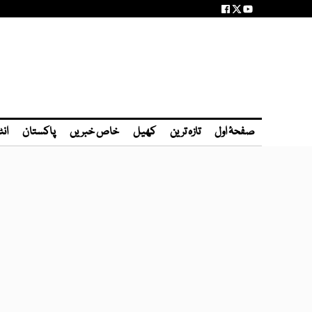
صفحۂ اول
تازہ ترین
کھیل
خاص خبریں
پاکستان
انٹ