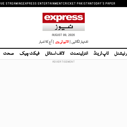
IVE STREAMING
EXPRESS ENTERTAINMENT
CRICKET PAKISTAN
TODAY'S PAPER
AUGUST 08, 2026
اشتہار لگائیں |
لائیو ٹی وی
| آج کا اخبار
ر نیشنل
ٹاپ ٹرینڈ
انٹرٹینمنٹ
لائف اسٹائل
فیکٹ چیک
صحت