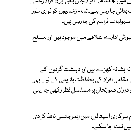
افراد اور مقامی شہریوں کے درمیان جھڑپ کے نتیجے میں 4 مقامی افراد جاں بحق اور 9 افراد زخمی
تائی جا رہی ہے۔ تمام زخمیوں کو فوری طور
ی سہولیات فراہم کی جا رہی ہیں۔
ورٹی ادارے علاقے میں موجود ہیں اور مسلح
شانہ بشانہ کھڑے ہیں اور دہشت گردوں کے
 مقامی افراد کی بحفاظت بازیابی کے لیے بھی
س دوران صورتحال پر مسلسل نظر رکھی جا رہی
سرکاری اسپتالوں میں ایمرجنسی نافذ کر دی
یں نمٹا جا سکے۔