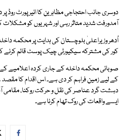
دوسری جانب احتجاجی مظاہرین کا ائیرپورٹ روڈ پر
آمدورفت شدید متاثر رہی اور شہریوں کو مشکلات کا س
اُدھر وزیراعلیٰ بلوچستان کی ہدایت پر محکمہ داخلہ 
کور کی مشترکہ سیکیورٹی چیک پوسٹ قائم کرنے کا
صوبائی محکمہ داخلہ کے جاری کردہ اعلامیے کے
کے لیے زمین فراہم کر دی ہے۔ اس اقدام کا مقصد عل
دہشت گرد عناصر کی نقل و حرکت روکنا، مقامی آباد
ایسے واقعات کی روک تھام کرنا ہے۔