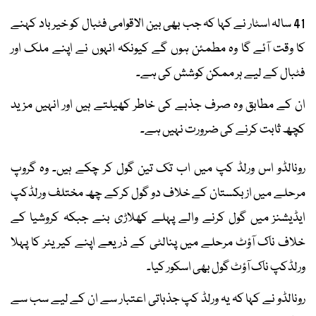
41 سالہ اسٹار نے کہا کہ جب بھی بین الاقوامی فٹبال کو خیرباد کہنے
کا وقت آئے گا وہ مطمئن ہوں گے کیونکہ انہوں نے اپنے ملک اور
فٹبال کے لیے ہر ممکن کوشش کی ہے۔
ان کے مطابق وہ صرف جذبے کی خاطر کھیلتے ہیں اور انہیں مزید
کچھ ثابت کرنے کی ضرورت نہیں ہے۔
رونالڈو اس ورلڈ کپ میں اب تک تین گول کر چکے ہیں۔ وہ گروپ
مرحلے میں ازبکستان کے خلاف دو گول کرکے چھ مختلف ورلڈکپ
ایڈیشنز میں گول کرنے والے پہلے کھلاڑی بنے جبکہ کروشیا کے
خلاف ناک آؤٹ مرحلے میں پنالٹی کے ذریعے اپنے کیریئر کا پہلا
ورلڈکپ ناک آؤٹ گول بھی اسکور کیا۔
رونالڈو نے کہا کہ یہ ورلڈ کپ جذباتی اعتبار سے ان کے لیے سب سے