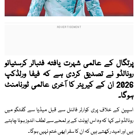
پرتگال کے عالمی شہرت یافتہ فٹبالر کرسٹیانو
رونالڈو نے تصدیق کردی ہے کہ فیفا ورلڈکپ
2026 ان کے کیریئر کا آخری عالمی ٹورنامنٹ
ہوگا۔
اسپین کے خلاف پری کوارٹر فائنل سے قبل میڈیا سے گفتگو میں
رونالڈو نے کہا کہ وہ اس ایونٹ کے ہر لمحے سے لطف اندوز ہونا چاہتے
ہیں اور امید رکھتے ہیں کہ ان کا سفر ابھی ختم نہیں ہوگا۔