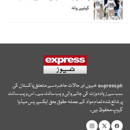
کیلیے روانہ
express.pk
خبروں اور حالات حاضرہ سے متعلق پاکستان کی
سب سے زیادہ وزٹ کی جانے والی ویب سائٹ ہے۔ اس ویب سائٹ
پر شائع شدہ تمام مواد کے جملہ حقوق بحق ایکسپریس میڈیا
گروپ محفوظ ہیں۔