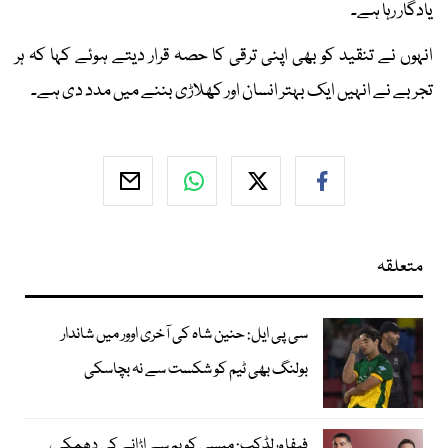
یادگار رہا ہے۔
انہوں نے تنقید کو بھی اپنی ترقی کا حصہ قرار دیتے ہوئے کہا کہ ہر
تجربے نے انہیں ایک بہتر انسان اور کھلاڑی بننے میں مدد دی ہے۔
متعلقہ
سی پی ایل: حنین شاہ کی آخری اوور میں شاندار
بولنگ بھی ٹیم کو شکست سے نہ بچاسکی
فیفا ورلڈکپ: میسی کو بم سے اڑانے کی دھمکی،