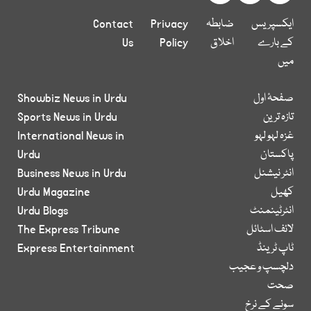
ایکسپریس
ضابطہ
Privacy
Contact
کے بارے
اخلاق
Policy
Us
میں
صفحۂ اول
Showbiz News in Urdu
تازہ ترین
Sports News in Urdu
غزہ لہو لہو
International News in
پاکستان
Urdu
انٹر نیشنل
Business News in Urdu
کھیل
Urdu Magazine
انٹرٹینمنٹ
Urdu Blogs
لائف اسٹائل
The Express Tribune
ٹاپ ٹرینڈ
Express Entertainment
دلچسپ و عجیب
صحت
سونے کے نرخ