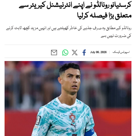
کرسٹیانو رونالڈو نے اپنے انٹرنیشنل کیریئر سے
متعلق بڑا فیصلہ کرلیا
رونالڈو کے مطابق وہ صرف جذبے کی خاطر کھیلتے ہیں اور انہیں مزید کچھ ثابت کرنے
کی ضرورت نہیں ہے
اسپورٹس ڈیسک
July 06, 2026