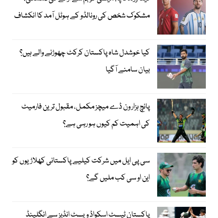
مشکوک شخص کی رونالڈو کے ہوٹل آمد کا انکشاف
کیا خوشدل شاہ پاکستان کرکٹ چھوڑنے والے ہیں؟
بیان سامنے آگیا
پانچ ہزار ون ڈے میچز مکمل، مقبول ترین فارمیٹ
کی اہمیت کم کیوں ہو رہی ہے؟
سی پی ایل میں شرکت کیلیے پاکستانی کھلاڑیوں کو
این او سی کب ملیں گے؟
پاکستان ٹیسٹ اسکواڈ ویسٹ انڈیز سے انگلینڈ