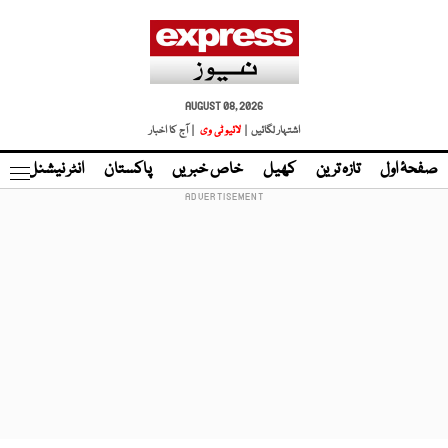
AUGUST 08, 2026
اشتہار لگائیں |
لائیو ٹی وی
| آج کا اخبار
صفحۂ اول
تازہ ترین
کھیل
خاص خبریں
پاکستان
انٹر نیشنل
ٹا