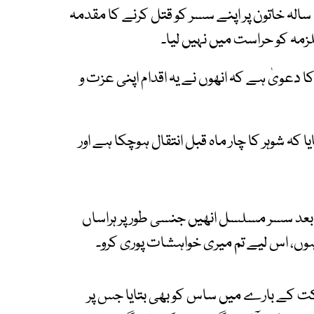
بھارتی ریاست تمل ناڈو کے شہر چنئی میں ایک 28 سالہ خاتون پر اپنے سسر کو قتل کرنے کا مقدمہ
لزمہ کو حراست میں نہیں لیا۔
 کا دعویٰ ہے کہ انھوں نے یہ اقدام اپنی عزت و
 کہ شوہر کا چار ماہ قبل انتقال ہوچکا ہے اور
ے بعد سسر مسلسل انھیں جنسی طور پر ہراساں
 ہوں، اس لیے تم میری خواہشات پوری کرو۔
رکت کے بارے میں ساس کو بھی بتایا جس پر