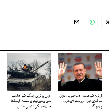
ترکیہ کے صدر رجب طیب اردوان
روس یوکرین جنگ کے خاتمے
سرکاری دورے پر سعودی عرب
سے پہلے نیٹو پر حملہ کرسکتا
پہنچ گئے
ہے، امریکی انٹیلی جنس