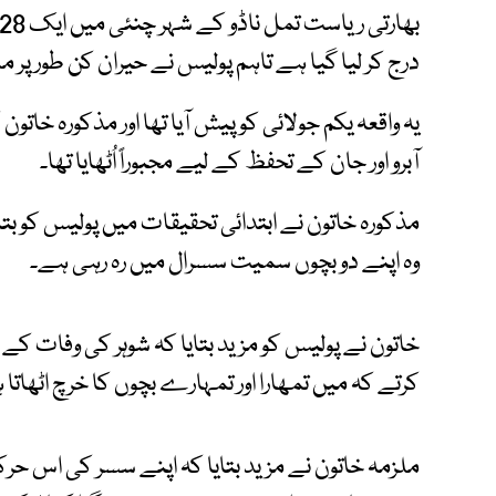
درج کر لیا گیا ہے تاہم پولیس نے حیران کن طور پر م
یہ واقعہ یکم جولائی کو پیش آیا تھا اور مذکورہ خاتون
آبرو اور جان کے تحفظ کے لیے مجبوراً اُٹھایا تھا۔
مذکورہ خاتون نے ابتدائی تحقیقات میں پولیس کو بتایا
وہ اپنے دو بچوں سمیت سسرال میں رہ رہی ہے۔
خاتون نے پولیس کو مزید بتایا کہ شوہر کی وفات ک
کرتے کہ میں تمھارا اور تمہارے بچوں کا خرچ اٹھاتا
ملزمہ خاتون نے مزید بتایا کہ اپنے سسر کی اس ح