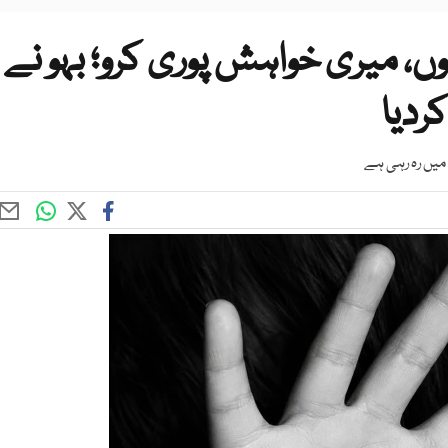
ں، میری خواہش پوری کرو؛ بہو نے
ردیا
 میں رہ رہی ہے