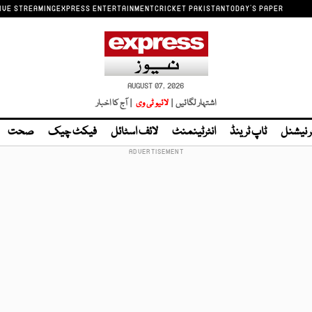
IVE STREAMING
EXPRESS ENTERTAINMENT
CRICKET PAKISTAN
TODAY'S PAPER
AUGUST 07, 2026
اشتہار لگائیں |
لائیو ٹی وی
| آج کا اخبار
ر نیشنل
ٹاپ ٹرینڈ
انٹرٹینمنٹ
لائف اسٹائل
فیکٹ چیک
صحت