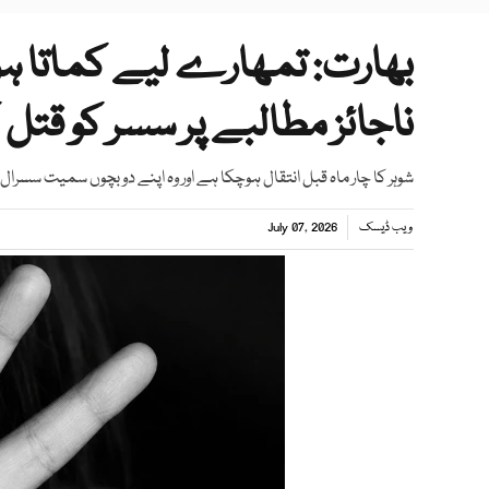
بھارت: تمھارے لیے کماتا ہو
ناجائز مطالبے پر سسر کو قتل ک
شوہر کا چار ماہ قبل انتقال ہوچکا ہے اور وہ اپنے دو بچوں سمیت سسرال
ویب ڈیسک
July 07, 2026