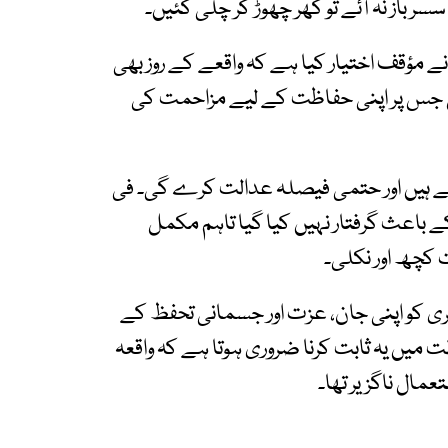
 باز نہ آئے تو گھر چھوڑ کر چلی گئیں۔
 نے مؤقف اختیار کیا ہے کہ واقعے کے روز بھی
 جس پر اپنی حفاظت کے لیے مزاحمت کی
رہے ہیں اور حتمی فیصلہ عدالت کرے گی۔ فی
کے باعث گرفتار نہیں کیا گیا تاہم مکمل
 کچھ اور نکلی۔
شہری کو اپنی جان، عزت اور جسمانی تحفظ کے
میں یہ ثابت کرنا ضروری ہوتا ہے کہ واقعہ
عمال ناگزیر تھا۔