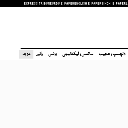
EXPRESS TRIBUNE
URDU E-PAPER
ENGLISH E-PAPER
SINDHI E-PAPER
L
دلچسپ و عجیب
سائنس و ٹیکنالوجی
بزنس
رائے
مزید