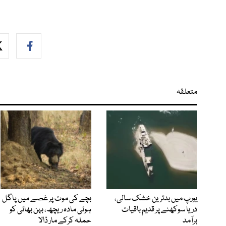
متعلقہ
یورپ میں بدترین خشک سالی،
بچے کی موت پر غصے میں پاگل
دریا سوکھنے پر قدیم باقیات
ہوئی مادہ ریچھ، بہن بھائی کو
برآمد
حملہ کرکے مار ڈالا