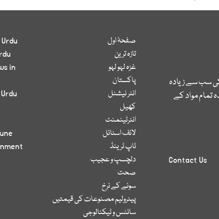
صفحۂ اول
 Urdu
تازہ ترین
rdu
غزہ لہو لہو
ws in
پاکستان
کی سب سے زیادہ
انٹر نیشنل
 Urdu
 تمام مواد کے
کھیل
انٹرٹینمنٹ
لائف اسٹائل
bune
ٹاپ ٹرینڈ
inment
دلچسپ و عجیب
Contact Us
صحت
سونے کے نرخ
پیٹرولیم مصنوعات کی قیمتیں
سائنس و ٹیکنالوجی