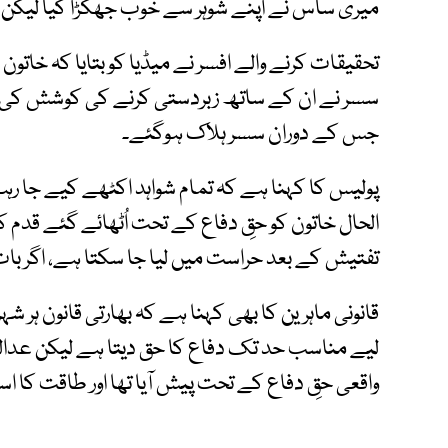
میری ساس نے اپنے شوہر سے خوب جھگڑا کیا لیکن سسر
تحقیقات کرنے والے افسر نے میڈیا کو بتایا کہ خاتون
سسر نے ان کے ساتھ زبردستی کرنے کی کوشش کی
جس کے دوران سسر ہلاک ہوگئے۔
پولیس کا کہنا ہے کہ تمام شواہد اکٹھے کیے جا 
الحال خاتون کو حقِ دفاع کے تحت اُٹھائے گئے قدم 
تفتیش کے بعد حراست میں لیا جا سکتا ہے، اگر بات
قانونی ماہرین کا بھی کہنا ہے کہ بھارتی قانون ہر 
لیے مناسب حد تک دفاع کا حق دیتا ہے لیکن عدالت 
واقعی حقِ دفاع کے تحت پیش آیا تھا اور طاقت کا است