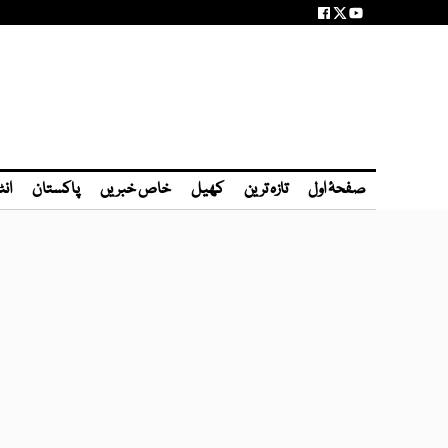
صفحۂ اول
تازہ ترین
کھیل
خاص خبریں
پاکستان
انٹ