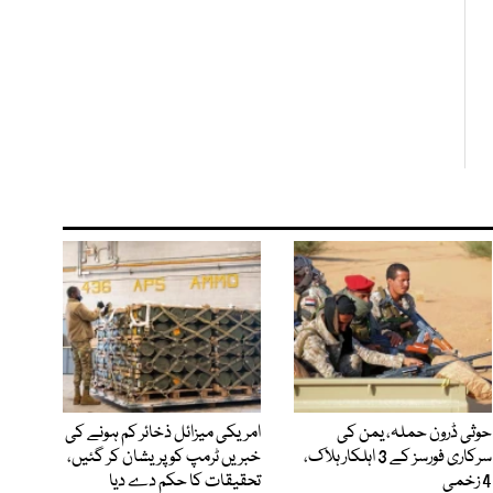
حوثی ڈرون حملہ، یمن کی
امریکی میزائل ذخائر کم ہونے کی
سرکاری فورسز کے 3 اہلکار ہلاک،
خبریں ٹرمپ کو پریشان کر گئیں،
4 زخمی
تحقیقات کا حکم دے دیا