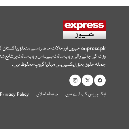
express.pk
خبروں اور حالات حاضرہ سے متعلق پاکستان 
وزٹ کی جانے والی ویب سائٹ ہے۔ اس ویب سائٹ پر شائع شدہ
جملہ حقوق بحق ایکسپریس میڈیا گروپ محفوظ ہیں۔
ایکسپریس کے بارے میں
ضابطہ اخلاق
Privacy Policy