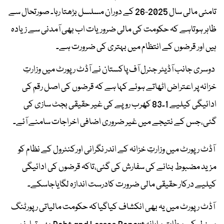
تامئی مالی سال 2025-26 کے دوران مسلسل بڑھتا رہا۔ صورتحال سے
ظاہر ہوتاہے کہ حکومت کی مالی ضروریات اب بھی آمدنی سے زیادہ
ہیں اور قرضوں کے انتظام میں بہتری کی ضرورت ہے۔
دوسری جانب آڈیٹر جنرل آف پاکستان نے آڈٹ رپورٹ میں وزارتِ
خزانہ پر اعتراض اٹھاتے ہوئے کہا ہے کہ قرضوں کی اصل رقم کی
ادائیگی کیلیے 1۔83 کھرب روپے کی غیر حقیقی بجٹ سازی کی
گئی،جس کے نتیجے میں غیر ضروری اضافی اخراجات سامنے آئے۔
آڈٹ رپورٹ میں وزارتِ خزانہ کے اندر نگرانی اورکنٹرول کے نظام کو
مزید مضبوط بنانے کی سفارش کی گئی،تاکہ قرضوں کی ادائیگی
کیلیے درکار حقیقی مالی ضرورت کادرست اندازہ لگایاجاسکے۔
آڈٹ رپورٹ میں یہ بھی انکشاف کیاگیاکہ حکومت مالیاتی رپورٹنگ