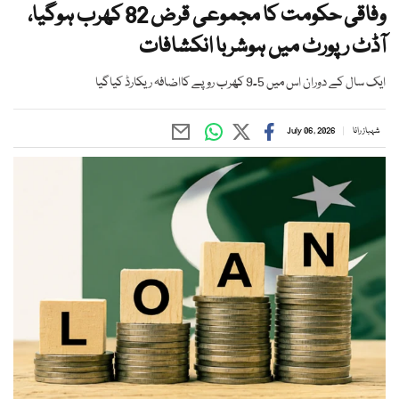
وفاقی حکومت کا مجموعی قرض 82 کھرب ہوگیا،
آڈٹ رپورٹ میں ہوشربا انکشافات
ایک سال کے دوران اس میں 5۔9 کھرب روپے کااضافہ ریکارڈ کیاگیا
شہباز رانا
July 06, 2026