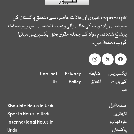
express.pk
خبروں اور حالات حاضرہ سے متعلق پاکستان کی
سب سے زیادہ وزٹ کی جانے والی ویب سائٹ ہے۔ اس ویب سائٹ
پر شائع شدہ تمام مواد کے جملہ حقوق بحق ایکسپریس میڈیا
گروپ محفوظ ہیں۔
ایکسپریس
ضابطہ
Privacy
Contact
کے بارے
اخلاق
Policy
Us
میں
صفحۂ اول
Showbiz News in Urdu
تازہ ترین
Sports News in Urdu
غزہ لہو لہو
International News in
پاکستان
Urdu