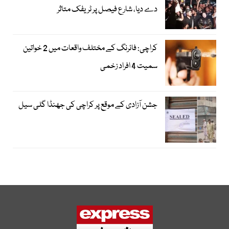
دے دیا، شارع فیصل پر ٹریفک متاثر
کراچی: فائرنگ کے مختلف واقعات میں 2 خواتین
سمیت 4 افراد زخمی
جشن آزادی کے موقع پر کراچی کی جھنڈا گلی سیل