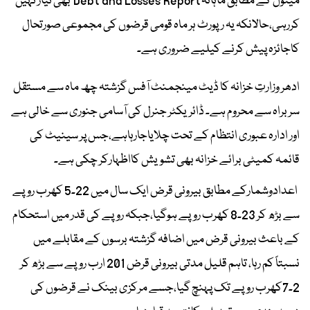
مینول کے مطابق ماہانہ Debt and Losses Report بھی تیار نہیں
کررہی،حالانکہ یہ رپورٹ ہر ماہ قومی قرضوں کی مجموعی صورتحال
کاجائزہ پیش کرنے کیلیے ضروری ہے۔
ادھر وزارتِ خزانہ کا ڈیٹ مینجمنٹ آفس گزشتہ چھ ماہ سے مستقل
سربراہ سے محروم ہے۔ ڈائریکٹر جنرل کی آسامی جنوری سے خالی ہے
اور ادارہ عبوری انتظام کے تحت چلایاجارہاہے،جس پر سینیٹ کی
قائمہ کمیٹی برائے خزانہ بھی تشویش کااظہارکر چکی ہے۔
اعدادوشمارکے مطابق بیرونی قرض ایک سال میں 22۔5 کھرب روپے
سے بڑھ کر 23۔8 کھرب روپے ہوگیا،جبکہ روپے کی قدر میں استحکام
کے باعث بیرونی قرض میں اضافہ گزشتہ برسوں کے مقابلے میں
نسبتاً کم رہا، تاہم قلیل مدتی بیرونی قرض 201 ارب روپے سے بڑھ کر
2۔7کھرب روپے تک پہنچ گیا،جسے مرکزی بینک نے قرضوں کی