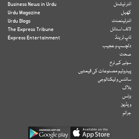
انٹر نیشنل
Business News in Urdu
کھیل
Urdu Magazine
انٹرٹینمنٹ
Urdu Blogs
لائف اسٹائل
The Express Tribune
ٹاپ ٹرینڈ
Express Entertainment
دلچسپ و عجیب
صحت
سونے کے نرخ
پیٹرولیم مصنوعات کی قیمتیں
سائنس و ٹیکنالوجی
بلاگ
بزنس
ویڈیوز
جرائم