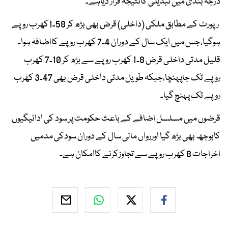
درجہ بندی میں تبدیلی کانتیجہ قرار دیاہے۔
رپورٹ کے مطابق ملکی (داخلی) قرض بھی بڑھ کر 58۔1کھرب روپے
ہوگیا،جس میں ایک سال کے دوران 4۔7 کھرب روپے کااضافہ ہوا۔
قلیل مدتی داخلی قرض 8۔1 کھرب روپے سے بڑھ کر 10۔7 کھرب
روپے تک جاپہنچا،جبکہ طویل مدتی داخلی قرض بھی 47۔3 کھرب
روپے تک پہنچ گیا۔
قرضوں میں مسلسل اضافے کے باعث حکومت پر سود کی ادائیگیوں
کابوجھ بھی بڑھ گیا اوررواں مالی سال کے دوران سودکی مدمیں
اخراجات 8 کھرب روپے سے تجاوزکرنے کاامکان ہے۔