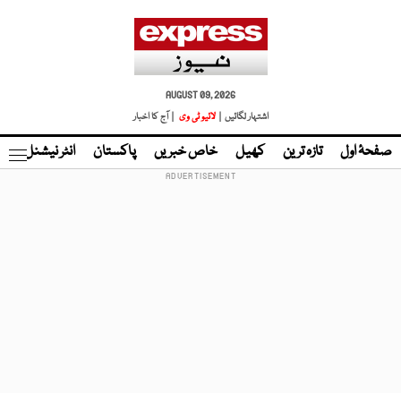
AUGUST 09, 2026
اشتہار لگائیں |
لائیو ٹی وی
| آج کا اخبار
صفحۂ اول
تازہ ترین
کھیل
خاص خبریں
پاکستان
انٹر نیشنل
ٹا