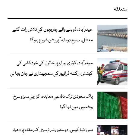
متعلقہ
حیدرآباد، ڈوبنے والے چار بچوں کی تلاش رات گئے
معطل، صبح دوبارہ آپریشن شروع ہوگا
حیدرآباد، کوٹری بیراج پر خاتون کی خودکشی کی
کوشش، رکشہ ڈرائیور کی سمجھداری نے جان بچا لی
پاک سعودی ترک دفاعی معاہدہ، کراچی سبز و سرخ
روشنیوں میں نہا گیا
میر رضا کیس، دوستوں نے نرسری کے مقام پر دھرنا