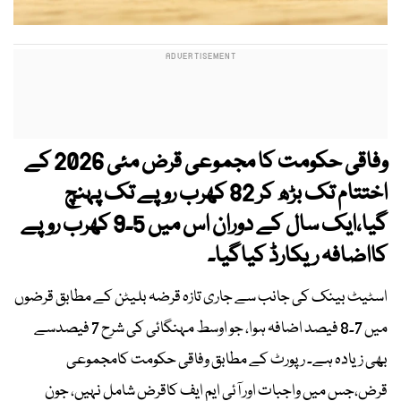
وفاقی حکومت کا مجموعی قرض مئی 2026 کے
اختتام تک بڑھ کر 82 کھرب روپے تک پہنچ
گیا،ایک سال کے دوران اس میں 5۔9 کھرب روپے
کااضافہ ریکارڈ کیاگیا۔
اسٹیٹ بینک کی جانب سے جاری تازہ قرضہ بلیٹن کے مطابق قرضوں
میں 7۔8 فیصد اضافہ ہوا، جو اوسط مہنگائی کی شرح 7 فیصدسے
بھی زیادہ ہے۔ رپورٹ کے مطابق وفاقی حکومت کامجموعی
قرض،جس میں واجبات اور آئی ایم ایف کاقرض شامل نہیں، جون