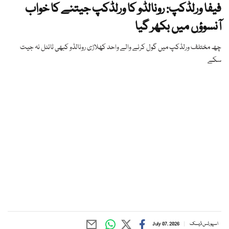
فیفا ورلڈکپ: رونالڈو کا ورلڈکپ جیتنے کا خواب
آنسوؤں میں بکھر گیا
چھ مختلف ورلڈکپ میں گول کرنے والے واحد کھلاڑی رونالڈو کبھی ٹائٹل نہ جیت
سکے
اسپورٹس ڈیسک
July 07, 2026