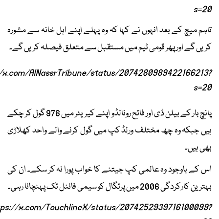
s=20
تاہم میچ کے بعد انہوں نے کہا کہ وہ پہلے اپنے اہل خانہ سے مشورہ
کریں گے اور پھر قومی ٹیم میں مستقبل سے متعلق فیصلہ کریں گے۔
//x.com/AlNassrTribune/status/2074280989422166213?
s=20
پانچ بار کے بیلن ڈی اور فاتح رونالڈو اپنے کیریئر میں 976 گول کر چکے
ہیں جبکہ وہ چھ مختلف ورلڈ کپ میں گول کرنے والے واحد کھلاڑی
بھی ہیں۔
اس کے باوجود وہ عالمی کپ جیتنے کا خواب پورا نہ کر سکے۔ ان کی
بہترین کارکردگی 2006 میں پرتگال کو سیمی فائنل تک پہنچانا رہی۔
tps://x.com/TouchlineX/status/2074252939716100099?