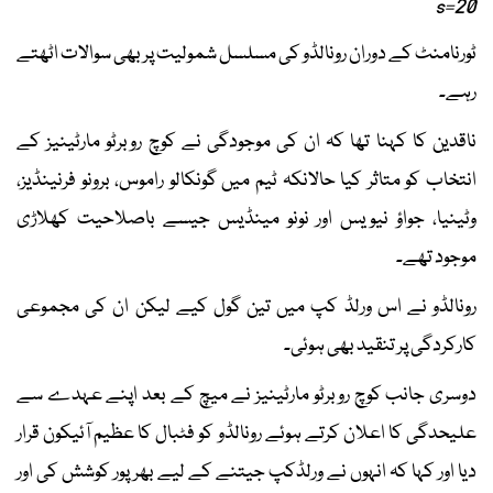
s=20
ٹورنامنٹ کے دوران رونالڈو کی مسلسل شمولیت پر بھی سوالات اٹھتے
رہے۔
ناقدین کا کہنا تھا کہ ان کی موجودگی نے کوچ روبرٹو مارٹینیز کے
انتخاب کو متاثر کیا حالانکہ ٹیم میں گونکالو راموس، برونو فرنینڈیز،
وٹینیا، جواؤ نیویس اور نونو مینڈیس جیسے باصلاحیت کھلاڑی
موجود تھے۔
رونالڈو نے اس ورلڈ کپ میں تین گول کیے لیکن ان کی مجموعی
کارکردگی پر تنقید بھی ہوئی۔
دوسری جانب کوچ روبرٹو مارٹینیز نے میچ کے بعد اپنے عہدے سے
علیحدگی کا اعلان کرتے ہوئے رونالڈو کو فٹبال کا عظیم آئیکون قرار
دیا اور کہا کہ انہوں نے ورلڈکپ جیتنے کے لیے بھرپور کوشش کی اور