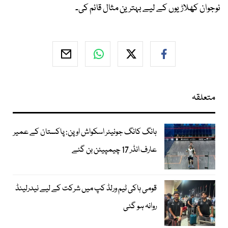
نوجوان کھلاڑیوں کے لیے بہترین مثال قائم کی۔
متعلقہ
ہانگ کانگ جونیئر اسکواش اوپن: پاکستان کے عمیر
عارف انڈر 17 چیمپیئن بن گئے
قومی ہاکی ٹیم ورلڈ کپ میں شرکت کے لیے نیدرلینڈ
روانہ ہو گئی