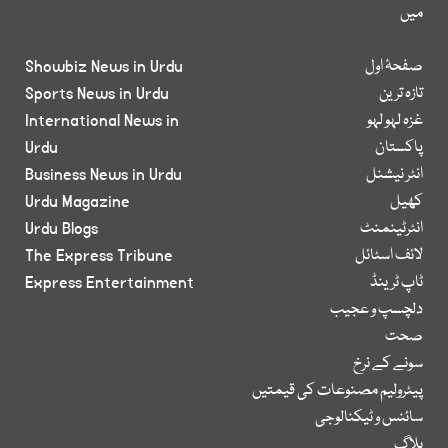
میں
صفحۂ اول
Showbiz News in Urdu
تازہ ترین
Sports News in Urdu
غزہ لہو لہو
International News in
پاکستان
Urdu
انٹر نیشنل
Business News in Urdu
کھیل
Urdu Magazine
انٹرٹینمنٹ
Urdu Blogs
لائف اسٹائل
The Express Tribune
ٹاپ ٹرینڈ
Express Entertainment
دلچسپ و عجیب
صحت
سونے کے نرخ
پیٹرولیم مصنوعات کی قیمتیں
سائنس و ٹیکنالوجی
بلاگ