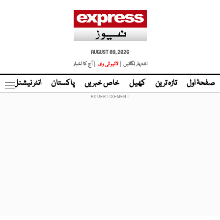
AUGUST 09, 2026
اشتہار لگائیں |
لائیو ٹی وی
| آج کا اخبار
صفحۂ اول
تازہ ترین
کھیل
خاص خبریں
پاکستان
انٹر نیشنل
ٹا