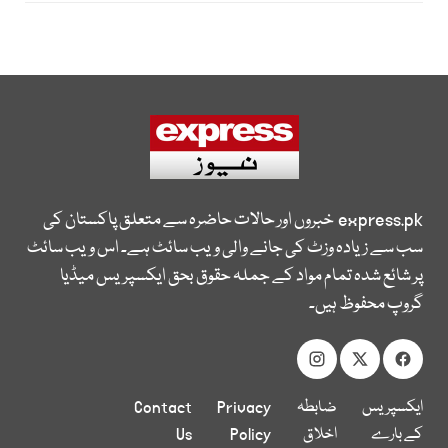
express.pk
خبروں اور حالات حاضرہ سے متعلق پاکستان کی
سب سے زیادہ وزٹ کی جانے والی ویب سائٹ ہے۔ اس ویب سائٹ
پر شائع شدہ تمام مواد کے جملہ حقوق بحق ایکسپریس میڈیا
گروپ محفوظ ہیں۔
ایکسپریس
ضابطہ
Privacy
Contact
کے بارے
اخلاق
Policy
Us