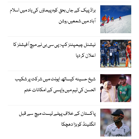
براڈ پیک کے جاں بحق کوہ پیماؤں کی یاد میں اسلام
آباد میں شمعیں روشن
نیشنل چیمپئنز کپ: پی سی بی نے میچ آفیشلز کا
اعلان کر دیا
شیخ حسینہ کیساتھ ایونٹ میں شرکت پر شکیب
الحسن کی ٹیم میں واپسی کے امکانات ختم
پاکستان کے خلاف پہلے ٹیسٹ میچ سے قبل
انگلینڈ کو بڑا دھچکا