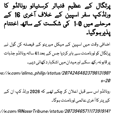
پرتگال کے عظیم فٹبالر کرسٹیانو رونالڈو کا
ورلڈکپ سفر اسپین کے خلاف آخری 16 کے
مرحلے میں 0-1 کی شکست کے ساتھ اختتام
پذیر ہوگیا۔
اضافی وقت میں اسپین کے میکل میرینو کے فیصلہ کن گول نے
پرتگال کو ٹورنامنٹ سے باہر کردیا جس کے بعد 41 سالہ رونالڈو جذبات
پر قابو نہ رکھ سکے اور میدان میں اشکبار دکھائی دیے۔
ps://x.com/alimo_philip/status/2074246482379813198?
s=20
رونالڈو اس سے قبل اعلان کر چکے تھے کہ 2026 ورلڈ کپ ان کے
کیریئر کا آخری عالمی ٹورنامنٹ ہوگا۔
://x.com/AlNassrTribune/status/2073946571117391914?