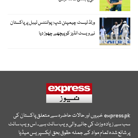
ورلڈ ٹیسٹ چیمپئن شپ: پوائنٹس ٹیبل پر پاکستان
نے ویسٹ انڈیز کو پیچھے چھوڑ دیا
express.pk
خبروں اور حالات حاضرہ سے متعلق پاکستان کی
سب سے زیادہ وزٹ کی جانے والی ویب سائٹ ہے۔ اس ویب سائٹ
پر شائع شدہ تمام مواد کے جملہ حقوق بحق ایکسپریس میڈیا