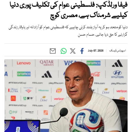
فیفا ورلڈکپ: فلسطینی عوام کی تکلیف پوری دنیا
کیلیے شرمناک ہے، مصری کوچ
دنیا کو متحد ہو کر یہ آواز بلند کرنی چاہیے کہ فلسطینی عوام کو آزادانہ اور باوقار زندگی
گزارنے کا حق دیا جائے، حسام حسن
اسپورٹس ڈیسک
July 07, 2026