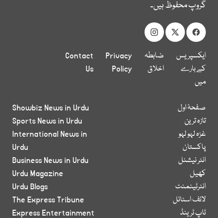
گروپ محفوظ ہیں۔
ایکسپریس
ضابطہ
Privacy
Contact
کے بارے
اخلاق
Policy
Us
میں
صفحۂ اول
Showbiz News in Urdu
تازہ ترین
Sports News in Urdu
غزہ لہو لہو
International News in
پاکستان
Urdu
انٹر نیشنل
Business News in Urdu
کھیل
Urdu Magazine
انٹرٹینمنٹ
Urdu Blogs
لائف اسٹائل
The Express Tribune
ٹاپ ٹرینڈ
Express Entertainment