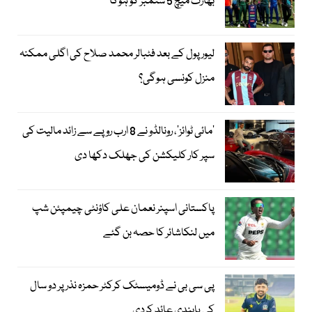
بھارت میچ 5 ستمبر کو ہوگا
لیور پول کے بعد فٹبالر محمد صلاح کی اگلی ممکنہ
منزل کونسی ہوگی؟
’مائی ٹوائز‘، رونالڈو نے 8 ارب روپے سے زائد مالیت کی
سپر کار کلیکشن کی جھلک دکھا دی
پاکستانی اسپنر نعمان علی کاؤنٹی چیمپئن شپ
میں لنکاشائر کا حصہ بن گئے
پی سی بی نے ڈومیسٹک کرکٹر حمزہ نذر پر دو سال
کی پابندی عائد کردی