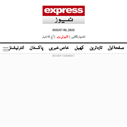
AUGUST 06, 2026
اشتہار لگائیں |
لائیو ٹی وی
| آج کا اخبار
صفحۂ اول
تازہ ترین
کھیل
خاص خبریں
پاکستان
انٹر نیشنل
ٹا