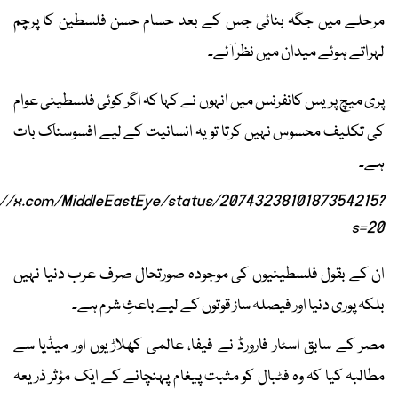
مرحلے میں جگہ بنائی جس کے بعد حسام حسن فلسطین کا پرچم
لہراتے ہوئے میدان میں نظر آئے۔
پری میچ پریس کانفرنس میں انہوں نے کہا کہ اگر کوئی فلسطینی عوام
کی تکلیف محسوس نہیں کرتا تو یہ انسانیت کے لیے افسوسناک بات
ہے۔
://x.com/MiddleEastEye/status/2074323810187354215?
s=20
ان کے بقول فلسطینیوں کی موجودہ صورتحال صرف عرب دنیا نہیں
بلکہ پوری دنیا اور فیصلہ ساز قوتوں کے لیے باعثِ شرم ہے۔
مصر کے سابق اسٹار فارورڈ نے فیفا، عالمی کھلاڑیوں اور میڈیا سے
مطالبہ کیا کہ وہ فٹبال کو مثبت پیغام پہنچانے کے ایک مؤثر ذریعہ