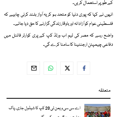
کے طور پر استعمال کریں۔
انہوں نے کہا کہ پوری دنیا کو متحد ہو کر یہ آواز بلند کرنی چاہیے کہ
فلسطینی عوام کو آزادانہ اور باوقار زندگی گزارنے کا حق دیا جائے۔
واضح رہے کہ مصر کی ٹیم اب ورلڈ کپ کے پری کوارٹر فائنل میں
دفاعی چیمپئن ارجنٹینا کا سامنا کرے گی۔
متعلقہ
اے سی سی ویمن ٹی 20 کپ کا شیڈول جاری، پاک