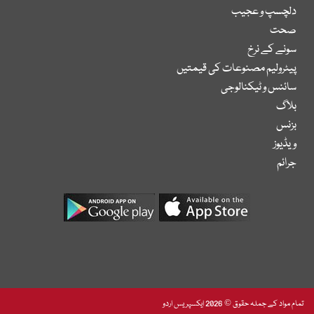
دلچسپ و عجیب
صحت
سونے کے نرخ
پیٹرولیم مصنوعات کی قیمتیں
سائنس و ٹیکنالوجی
بلاگ
بزنس
ویڈیوز
جرائم
تمام مواد کے جملہ حقوق © 2026 ایکسپریس اردو