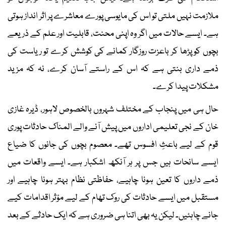
ملازمت نہیں ملتی تو اس کی مایوسی پورے معاشرے پر اثر انداز ہوتی
ہے۔ ایسے حالات میں اگر وہ اپنی محنت، قابلیت اور علم کے ذریعے
بچوں کو پڑھا کر باعزت روزگار کمانے کی کوشش کرے تو ریاست کی
ذمے داری بنتی ہے کہ اس کے راستے آسان کرے، نہ کہ مزید
مشکلات پیدا کرے۔
حال ہی میں پنجاب کے مختلف شہروں بالخصوص لاہور، ڈیرہ غازی
خان کے نجی تعلیمی اداروں میں پیش آنے والے المناک حادثات پوری
قوم کے لیے باعثِ افسوس تھے۔ معصوم بچوں کی جانوں کا ضیاع
ایسے سانحات ہیں جس پر ہر آنکھ اشکبار ہے۔ ایسے واقعات میں
ذمے داروں کا تعین ہونا چاہیے، حفاظتی نظام بہتر ہونا چاہیے اور
مستقبل میں ایسے حادثات کی روک تھام کے لیے مؤثر اقدامات کیے
جانے چاہئیں۔ لیکن یہ بھی اتنا ہی ضروری ہے کہ ایک حادثے کے بعد