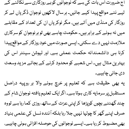
آج ضرورت اس بات کی ہے کہ نوجوانوں کو بے روزگاری سے نکالنے کے
لیے نئے مواقع پیدا کیے جائیں۔ ہر سال لاکھوں نوجوان ڈگریاں لے کر
روزگار کی منڈی میں آتے ہیں، مگر نوکریاں ان کی تعداد کے مقابلے
میں نہ ہونے کے برابر ہیں۔ حکومت چاہے بھی تو ہر نوجوان کو سرکاری
ملازمت نہیں دے سکتی۔ ایسی صورت میں خود روزگار کے مواقع پیدا
کرنا ہی دانشمندانہ حکمت عملی ہے، اور ٹیوشن سینٹر اس کی
بہترین مثال ہیں۔ اس شعبے کو محدود کرنے کے بجائے مزید وسعت
دی جانی چاہیے۔
یہ بھی حقیقت ہے کہ تعلیم پر خرچ ہونے والا ہر روپیہ دراصل
مستقبل پر سرمایہ کاری ہوتا ہے۔ اگر ایک تعلیم یافتہ نوجوان شام کے
چند گھنٹے بچوں کو پڑھا کر اپنی عزت کے ساتھ روزی کما رہا ہے تو وہ
صرف اپنے گھر کا چولہا نہیں جلا رہا بلکہ آئندہ نسل کی علمی بنیاد
بھی مضبوط کر رہا ہے۔ ایسے نوجوانوں کی حوصلہ افزائی ہونی چاہیے،