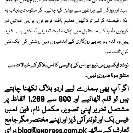
ضرورت اس بات کی ہے کہ پہلے سے موجود سرکاری چھتوں کو علم،
امید اور روزگار کے چراغوں سے روشن کیا جائے۔ اگر حکومت پنجاب یہ
ایک فیصلہ کر لے تو لاکھوں تعلیم یافتہ نوجوانوں، ہزاروں خواتین اور
کروڑوں طلبا کے مستقبل میں ایک مثبت تبدیلی آسکتی ہے۔ شاید
یہی وہ قدم ہو جو بے روزگاری کے اندھیروں میں روشنی کی ایک نئی
کرن ثابت ہو۔
نوٹ: ایکسپریس نیوز اور اس کی پالیسی کا اس بلاگر کے خیالات سے
متفق ہونا ضروری نہیں۔
اگر آپ بھی ہمارے لیے اردو بلاگ لکھنا چاہتے
ہیں تو قلم اٹھائیے اور 800 سے 1,200 الفاظ پر
مشتمل تحریر اپنی تصویر، مکمل نام، فون نمبر،
فیس بک اور ٹوئٹر آئی ڈیز اور اپنے مختصر مگر جامع
تعارف کے ساتھ
blog@express.com.pk
پر ای