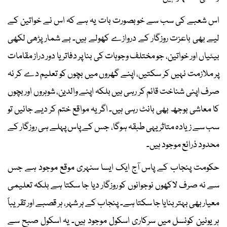
اس شعبے کی سب سے خوبصورت بات یہ ہے کہ اس نے خواتین کے
لیے بھی باعزت روزگار کے دروازے کھولے ہیں۔ بے شمار پڑھی لکھی
بیٹیاں اور خواتین، جو مختلف وجوہات کی بنا پر دفاتر یا دور دراز مقامات
پر ملازمت نہیں کر سکتیں، اپنے گھروں میں بچوں کو تعلیم دے کر نہ
صرف اپنی شناخت قائم کر رہی ہیں بلکہ اپنے والدین، شوہروں اور بچوں
کا معاشی بوجھ بھی بانٹ رہی ہیں۔ اگر یہ مواقع ختم کر دیے جائیں تو
سب سے زیادہ متاثر یہی طبقہ ہوگا، جس کے پاس پہلے ہی روزگار کے
محدود ذرائع موجود ہیں۔
حکومت پنجاب کے پاس آج ایک ایسا سنہری موقع موجود ہے جس
سے نہ صرف لاکھوں نوجوانوں کو روزگار دیا جا سکتا ہے بلکہ تعلیمی
معیار بھی بہتر بنایا جا سکتا ہے۔ پنجاب کے ہر شہر، ہر قصبے اور تقریباً
ہر یونین کونسل میں سرکاری اسکول موجود ہیں۔ یہ اسکول صبح سے