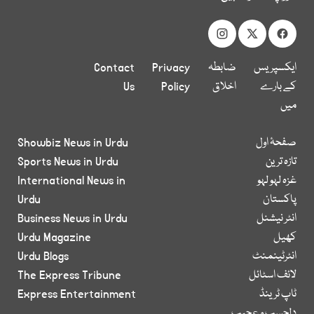
ایکسپریس
ضابطہ
Privacy
Contact
کے بارے
اخلاق
Policy
Us
میں
صفحۂ اول
Showbiz News in Urdu
تازہ ترین
Sports News in Urdu
غزہ لہو لہو
International News in
پاکستان
Urdu
انٹر نیشنل
Business News in Urdu
کھیل
Urdu Magazine
انٹرٹینمنٹ
Urdu Blogs
لائف اسٹائل
The Express Tribune
ٹاپ ٹرینڈ
Express Entertainment
دلچسپ و عجیب