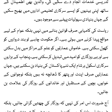
تدریسی خدمات انجام دے سکیں گی۔ والدین بھی اطمینان کے
ساتھ اپنی بیٹیوں کو ایسے سرکاری تعلیمی اداروں میں بھیج سکیں
گے جہاں بنیادی سہولیات پہلے سے موجود ہوں۔
ریاست کی کامیابی صرف قوانین بنانے میں نہیں بلکہ عوام کے لیے
مواقع پیدا کرنے میں ہوتی ہے۔ اگر حکومت چاہے تو بند دروازوں کو
کھول سکتی ہے، خاموش عمارتوں کو علم کے مراکز میں بدل سکتی
ہے اور بے روزگاری کو امید میں تبدیل کر سکتی ہے۔ پنجاب کے ہزاروں
سرکاری اسکول ہر شام ایک نئے پاکستان کی بنیاد بن سکتے ہیں، جہاں
عمارتیں صرف اینٹ اور پتھر کا ڈھانچہ نہ ہوں بلکہ نوجوانوں کے
خوابوں، بچوں کے مستقبل اور خاندانوں کے روزگار کی علامت بن
جائیں۔
آج ضرورت اس امر کی نہیں کہ روزگار کی چھتیں گرائی جائیں، بلکہ