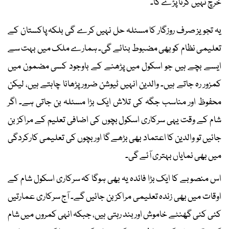
خرچ نہیں کرنا پڑے گا۔
یہ تجویز صرف روزگار کا مسئلہ حل نہیں کرے گی بلکہ پاکستان کے
تعلیمی نظام کو بھی مضبوط بنائے گی۔ ہمارے ملک میں بہت سے
ایسے بچے ہیں جو اسکول میں پڑھنے کے باوجود کسی مضمون میں
کمزور رہ جاتے ہیں۔ والدین انہیں ٹیوشن ضرور پڑھانا چاہتے ہیں، لیکن
محفوظ اور مناسب جگہ کی تلاش ایک بڑا مسئلہ بن جاتی ہے۔ اگر
شام کے وقت یہی سرکاری اسکول بچوں کی اضافی تعلیم کے مراکز بن
جائیں تو والدین کا اعتماد بھی بڑھے گا اور بچوں کی تعلیمی کارکردگی
میں بھی نمایاں بہتری آئے گی۔
اس منصوبے کا ایک بڑا فائدہ یہ بھی ہوگا کہ سرکاری اسکول شام کے
اوقات میں بھی زندہ تعلیمی مراکز بن جائیں گے۔ آج سرکاری عمارتیں
کئی کئی گھنٹے خاموش اور بند رہتی ہیں، جبکہ انہی کمروں میں شام