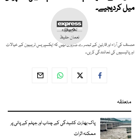
میل کردیجیے۔
تحریر کردہ
نعمان حفیظ
مصنف کی آراء اور قارئین کے تبصرے ضروری نہیں کہ ایکسپریس ٹریبیون کے خیالات
اور پالیسیوں کی نمائندگی کریں۔
متعلقہ
پاک بھارت کشیدگی کے چناب اور جہلم کے پانی پر
ممکنہ اثرات