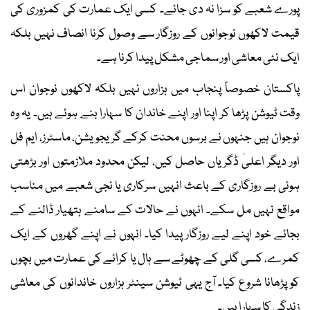
پورے شعبے کو سزا نہ دی جائے۔ کسی ایک عمارت کی کمزوری کی
قیمت لاکھوں نوجوانوں کے روزگار سے وصول کرنا انصاف نہیں بلکہ
ایک نئی معاشی اور سماجی مشکل پیدا کرنا ہے۔
پاکستان خصوصاً پنجاب میں ہزاروں نہیں بلکہ لاکھوں نوجوان اس
وقت ٹیوشن پڑھا کر اپنا اور اپنے خاندان کا سہارا بنے ہوئے ہیں۔ یہ وہ
نوجوان ہیں جنہوں نے برسوں محنت کرکے گریجویشن، ماسٹرز، ایم فل
اور دیگر اعلیٰ ڈگریاں حاصل کیں، لیکن محدود ملازمتوں اور بڑھتی
ہوئی بے روزگاری کے باعث انہیں سرکاری یا نجی شعبے میں مناسب
مواقع نہیں مل سکے۔ انہوں نے حالات کے سامنے ہتھیار ڈالنے کے
بجائے خود اپنے لیے روزگار پیدا کیا۔ انہوں نے اپنے گھروں کے ایک
کمرے، کسی گلی کے چھوٹے سے ہال یا کرائے کی عمارت میں بچوں
کو پڑھانا شروع کیا۔ آج یہی ٹیوشن سینٹر ہزاروں خاندانوں کی معاشی
زندگی کا سہارا ہیں۔