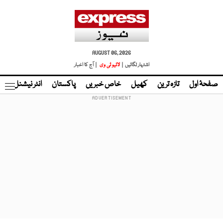
AUGUST 06, 2026
اشتہار لگائیں |
لائیو ٹی وی
| آج کا اخبار
صفحۂ اول
تازہ ترین
کھیل
خاص خبریں
پاکستان
انٹر نیشنل
ٹا