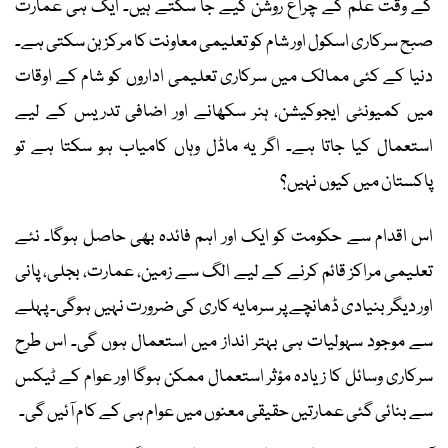
کے وقت علم کے چراغ روشن کیے جا سکتے ہیں۔ ایک ہی عمارت
صبح سرکاری اسکول اور شام کو تعلیمی معاونت کا مرکز بن سکتی ہے۔
دنیا کے کئی ممالک میں سرکاری تعلیمی اداروں کو شام کے اوقات
میں کمیونٹی ایجوکیشن، ہنر سکھانے اور اضافی تدریس کے لیے
استعمال کیا جاتا ہے۔ اگر یہ ماڈل وہاں کامیاب ہو سکتا ہے تو
پاکستان میں کیوں نہیں؟
اس اقدام سے حکومت کو ایک اور اہم فائدہ بھی حاصل ہوگا۔ نئے
تعلیمی مراکز قائم کرنے کے لیے الگ سے زمین، عمارت، بجلی، پانی
اور دیگر بنیادی ڈھانچے پر سرمایہ کاری کی ضرورت نہیں ہوگی۔ پہلے
سے موجود سہولیات ہی بہتر انداز میں استعمال ہوں گی۔ اس طرح
سرکاری وسائل کا زیادہ مؤثر استعمال ممکن ہوگا اور عوام کے ٹیکس
سے بنائی گئی عمارتیں حقیقی معنوں میں عوام ہی کے کام آئیں گی۔