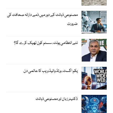
مصنوعی ذہانت کے دور میں ذمے دارانہ صحافت کی
ضرورت
نئے انتظامی یونٹ، سسٹم کون ٹھیک کرے گا؟
یکم اگست، ورلڈ وائیڈ ویب کا عالمی دن
ڈکٹیٹر زبان اور مصنوعی ذہانت