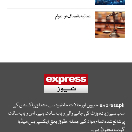
عدلیہ، انصاف اور عوام
express.pk
خبروں اور حالات حاضرہ سے متعلق پاکستان کی
سب سے زیادہ وزٹ کی جانے والی ویب سائٹ ہے۔ اس ویب سائٹ
پر شائع شدہ تمام مواد کے جملہ حقوق بحق ایکسپریس میڈیا
گروپ محفوظ ہیں۔