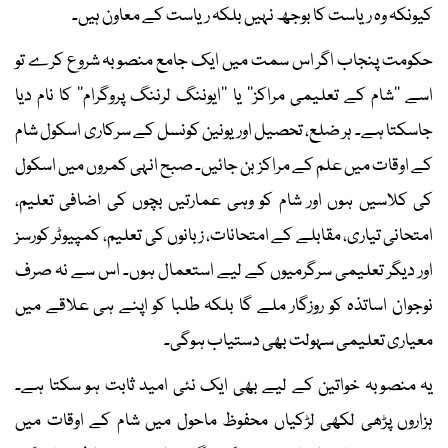
کیونکہ وہ ریاست کا بوجھ نہیں بلکہ ریاست کے معاون ہیں۔
حکومت پنجاب اگر اس سمت میں ایک جامع منصوبہ شروع کرے تو
اسے ’’شام کے تعلیمی مراکز‘‘ یا ’’ایوننگ لرننگ پروگرام‘‘ کا نام دیا
جاسکتا ہے۔ ہر ضلع، تحصیل اور یونین کونسل کے سرکاری اسکول شام
کے اوقات میں علم کے مراکز بن جائیں۔ صبح انہی کمروں میں اسکول
کی کلاسیں ہوں اور شام کو وہی عمارتیں بچوں کی اضافی تعلیم،
امتحانی تیاری، مقابلے کے امتحانات، زبانوں کی تعلیم، کمپیوٹر کورسز
اور دیگر تعلیمی سرگرمیوں کے لیے استعمال ہوں۔ اس سے نہ صرف
نوجوان اساتذہ کو روزگار ملے گا بلکہ طلبا کو اپنے ہی علاقے میں
معیاری تعلیمی سہولت بھی دستیاب ہوگی۔
یہ منصوبہ خواتین کے لیے بھی ایک نئی امید ثابت ہو سکتا ہے۔
ہزاروں پڑھی لکھی لڑکیاں محفوظ ماحول میں شام کے اوقات میں