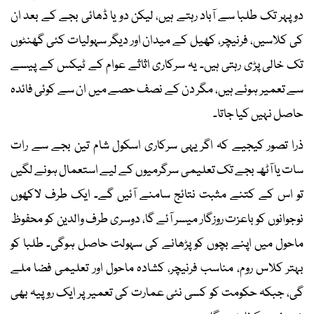
دوپہر تک طلبا سے آباد رہتے ہیں، لیکن دو یا ڈھائی بجے کے بعد ان
کی کلاسیں، فرنیچر، کھیل کے میدان اور دیگر سہولیات کئی گھنٹوں
تک خالی پڑی رہتی ہیں۔ یہ سرکاری اثاثے عوام کے ٹیکس کے پیسے
سے تعمیر ہوئے ہیں، مگر دن کے نصف حصے میں ان سے کوئی فائدہ
حاصل نہیں کیا جاتا۔
ذرا تصور کیجیے کہ اگر یہی سرکاری اسکول شام تین بجے سے رات
سات یا آٹھ بجے تک تعلیمی سرگرمیوں کے لیے استعمال ہونے لگیں
تو اس کے کتنے مثبت نتائج سامنے آئیں گے۔ ایک طرف لاکھوں
نوجوانوں کو باعزت روزگار میسر آئے گا، دوسری طرف والدین کو محفوظ
ماحول میں اپنے بچوں کو پڑھانے کی سہولت حاصل ہوگی۔ طلبا کو
بہتر کلاس روم، مناسب فرنیچر، کشادہ ماحول اور تعلیمی فضا ملے
گی، جبکہ حکومت کو کسی نئی عمارت کی تعمیر پر ایک روپیہ بھی