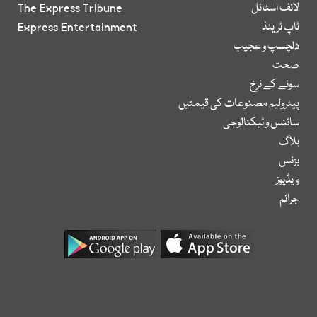
لائف اسٹائل
The Express Tribune
ٹاپ ٹرینڈ
Express Entertainment
دلچسپ و عجیب
صحت
سونے کے نرخ
پیٹرولیم مصنوعات کی قیمتیں
سائنس و ٹیکنالوجی
بلاگ
بزنس
ویڈیوز
جرائم