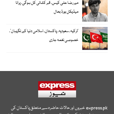
میر رضا علی کیس، قبر کشائی کل ہوگی، پرانا
میڈیکل بورڈ بحال
‘ترکیہ، سعودیہ، پاکستان، اسلامی دنیا کے نگہبان’،
خصوصی نغمہ جاری
express.pk
خبروں اور حالات حاضرہ سے متعلق پاکستان کی