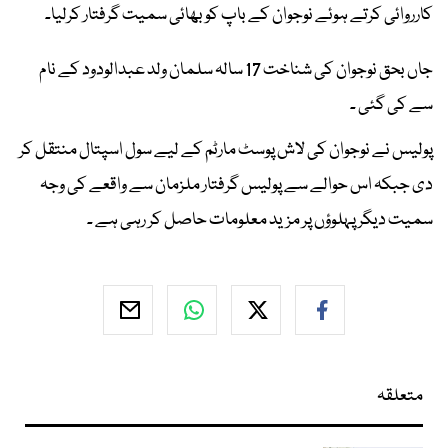
کارروائی کرتے ہوئے نوجوان کے باپ کو بھائی سمیت گرفتار کرلیا۔
جاں بحق نوجوان کی شناخت 17 سالہ سلمان ولد عبدالودود کے نام
سے کی گئی ۔
پولیس نے نوجوان کی لاش پوسٹ مارٹم کے لیے سول اسپتال منتقل کر
دی جبکہ اس حوالے سے پولیس گرفتار ملزمان سے واقعے کی وجہ
سمیت دیگر پہلوؤں پر مزید معلومات حاصل کر رہی ہے ۔
متعلقہ