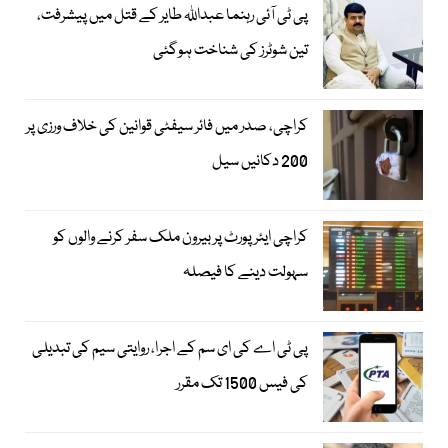
پی ٹی آئی رہنما عبداللہ طایر کے قتل میں پیشرفت،
تین شوٹرز کی شناخت ہوگئی
کراچی، صدر میں فائر سیفٹی قوانین کی خلاف ورزی پر
200 دکانیں سیل
کراچی ایئرپورٹ پر بیرون ملک سفر کرنے والوں کو
سہولت دینے کا فیصلہ
پی ٹی اے کی ای سم کے اجرا، روایتی سیم کی تبدیلی
کی فیس 1500 تک مقرر