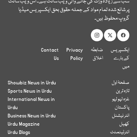
سب سے زیادہ وزٹ کی جانے والی ویب سائٹ ہے۔ اس ویب سائٹ
پر شائع شدہ تمام مواد کے جملہ حقوق بحق ایکسپریس میڈیا
گروپ محفوظ ہیں۔
ایکسپریس
ضابطہ
Privacy
Contact
کے بارے
اخلاق
Policy
Us
میں
صفحۂ اول
Showbiz News in Urdu
تازہ ترین
Sports News in Urdu
غزہ لہو لہو
International News in
پاکستان
Urdu
انٹر نیشنل
Business News in Urdu
کھیل
Urdu Magazine
انٹرٹینمنٹ
Urdu Blogs