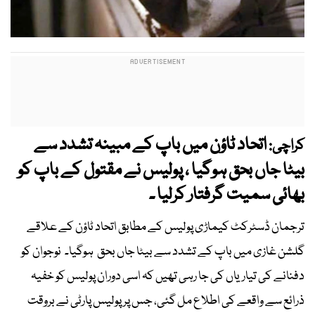
اتحاد ٹاؤن میں باپ کے مبینہ تشدد سے
کراچی:
بیٹا جاں بحق ہوگیا ، پولیس نے مقتول کے باپ کو
بھائی سمیت گرفتار کرلیا ۔
ترجمان ڈسٹرکٹ کیماڑی پولیس کے مطابق اتحاد ٹاؤن کے علاقے
گلشن غازی میں باپ کے تشدد سے بیٹا جاں بحق ہوگیا۔ نوجوان کو
دفنانے کی تیاریاں کی جا رہی تھیں کہ اسی دوران پولیس کو خفیہ
ذرائع سے واقعے کی اطلاع مل گئی، جس پر پولیس پارٹی نے بروقت