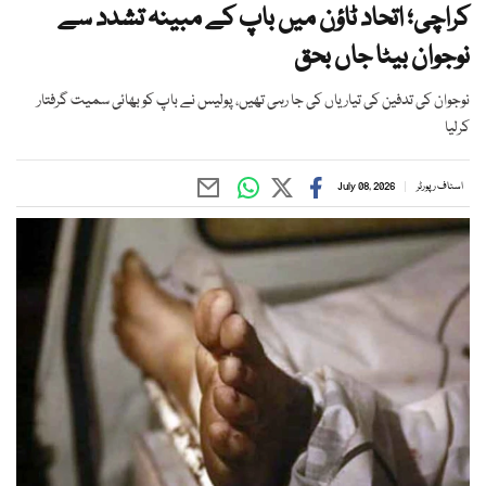
کراچی؛ اتحاد ٹاؤن میں باپ کے مبینہ تشدد سے
نوجوان بیٹا جاں بحق
نوجوان کی تدفین کی تیاریاں کی جا رہی تھیں، پولیس نے باپ کو بھائی سمیت گرفتار
کرلیا
اسٹاف رپورٹر
July 08, 2026