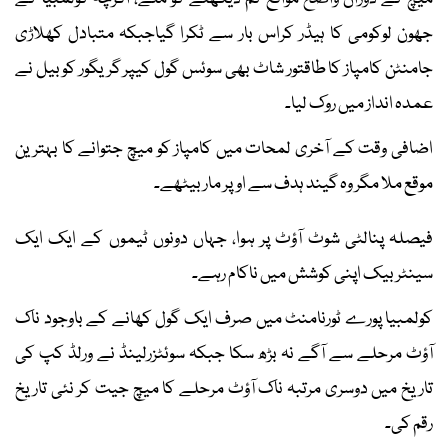
جھون لوکومی کا ہیڈر کراس بار سے ٹکرا گیاجبکہ متبادل کھلاڑی
جامنٹن کامپاز کا طاقتور شاٹ بھی سوئس گول کیپر گریگور کوبیل نے
عمدہ انداز میں روک لیا۔
اضافی وقت کے آخری لمحات میں کامپاز کو میچ جتوانے کا بہترین
موقع ملا مگر وہ گیند ہدف سے اوپر مار بیٹھے۔
فیصلہ پنالٹی شوٹ آؤٹ پر ہوا، جہاں دونوں ٹیموں کے ایک ایک
سینٹر بیک اپنی کوشش میں ناکام رہے۔
کولمبیا پورے ٹورنامنٹ میں صرف ایک گول کھانے کے باوجود ناک
آؤٹ مرحلے سے آگے نہ بڑھ سکا جبکہ سوئٹزرلینڈ نے ورلڈ کپ کی
تاریخ میں دوسری مرتبہ ناک آؤٹ مرحلے کا میچ جیت کر نئی تاریخ
رقم کی۔