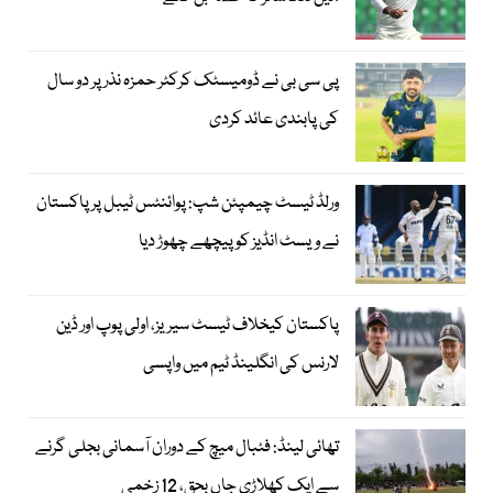
پی سی بی نے ڈومیسٹک کرکٹر حمزہ نذر پر دو سال
کی پابندی عائد کردی
ورلڈ ٹیسٹ چیمپئن شپ: پوائنٹس ٹیبل پر پاکستان
نے ویسٹ انڈیز کو پیچھے چھوڑ دیا
پاکستان کیخلاف ٹیسٹ سیریز، اولی پوپ اور ڈین
لارنس کی انگلینڈ ٹیم میں واپسی
تھائی لینڈ: فٹبال میچ کے دوران آسمانی بجلی گرنے
سے ایک کھلاڑی جاں بحق، 12 زخمی