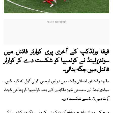
فیفا ورلڈکپ کے آخری پری کوارٹر فائنل میں
سوئٹزرلینڈ نے کولمبیا کو شکست دے کر کوارٹر
فائنل میں جگہ بنالی۔
مقررہ وقت اور اضافی وقت میں دونوں ٹیمیں کوئی گول نہ کر سکیں۔
سوئٹزرلینڈ نے سنسنی خیز مقابلے کے بعد کولمبیا کو پنالٹی شوٹ
آؤٹ میں 3-4 سے شکست دی۔
میچ کے دوران واضح مواقع کم دیکھنے کو ملے، اگرچہ کولمبیا کے