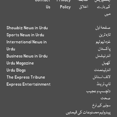
ایکسپریس
ضابطہ
Privacy
Contact
کے بارے
اخلاق
Policy
Us
میں
صفحۂ اول
Showbiz News in Urdu
تازہ ترین
Sports News in Urdu
غزہ لہو لہو
International News in
پاکستان
Urdu
انٹر نیشنل
Business News in Urdu
کھیل
Urdu Magazine
انٹرٹینمنٹ
Urdu Blogs
لائف اسٹائل
The Express Tribune
ٹاپ ٹرینڈ
Express Entertainment
دلچسپ و عجیب
صحت
سونے کے نرخ
پیٹرولیم مصنوعات کی قیمتیں