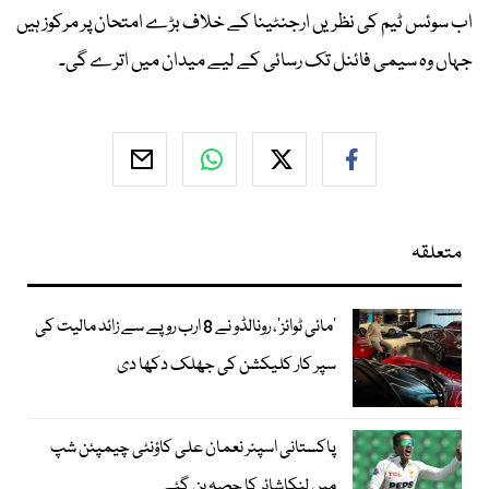
اب سوئس ٹیم کی نظریں ارجنٹینا کے خلاف بڑے امتحان پر مرکوز ہیں
جہاں وہ سیمی فائنل تک رسائی کے لیے میدان میں اترے گی۔
متعلقہ
’مائی ٹوائز‘، رونالڈو نے 8 ارب روپے سے زائد مالیت کی
سپر کار کلیکشن کی جھلک دکھا دی
پاکستانی اسپنر نعمان علی کاؤنٹی چیمپئن شپ
میں لنکاشائر کا حصہ بن گئے