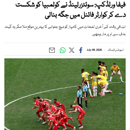
فیفا ورلڈکپ: سوئٹزرلینڈ نے کولمبیا کو شکست
دے کر کوارٹر فائنل میں جگہ بنالی
اضافی وقت کے آخری لمحات میں کامپاز کو میچ جتوانے کا بہترین موقع ملا مگر وہ گیند
ہدف سے اوپر مار بیٹھے
اسپورٹس ڈیسک
July 08, 2026