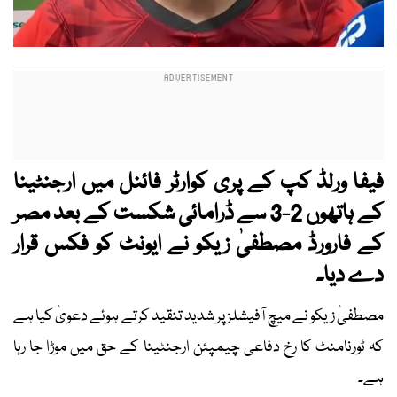
فیفا ورلڈ کپ کے پری کوارٹر فائنل میں ارجنٹینا
کے ہاتھوں 2-3 سے ڈرامائی شکست کے بعد مصر
کے فارورڈ مصطفیٰ زیکو نے ایونٹ کو فکس قرار
دے دیا۔
مصطفیٰ زیکو نے میچ آفیشلز پر شدید تنقید کرتے ہوئے دعویٰ کیا ہے
کہ ٹورنامنٹ کا رخ دفاعی چیمپئن ارجنٹینا کے حق میں موڑا جا رہا
ہے۔