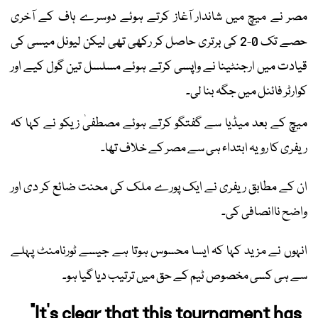
مصر نے میچ میں شاندار آغاز کرتے ہوئے دوسرے ہاف کے آخری
حصے تک 0-2 کی برتری حاصل کر رکھی تھی لیکن لیونل میسی کی
قیادت میں ارجنٹینا نے واپسی کرتے ہوئے مسلسل تین گول کیے اور
کوارٹر فائنل میں جگہ بنا لی۔
میچ کے بعد میڈیا سے گفتگو کرتے ہوئے مصطفیٰ زیکو نے کہا کہ
ریفری کا رویہ ابتداء ہی سے مصر کے خلاف تھا۔
ان کے مطابق ریفری نے ایک پورے ملک کی محنت ضائع کر دی اور
واضح ناانصافی کی۔
انہوں نے مزید کہا کہ ایسا محسوس ہوتا ہے جیسے ٹورنامنٹ پہلے
سے ہی کسی مخصوص ٹیم کے حق میں ترتیب دیا گیا ہو۔
"It's clear that this tournament has