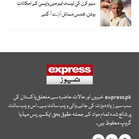
سیم کرن کی ٹیسٹ ٹیم میں واپسی کے امکانات
روشن، فٹنس مسائل آڑے آ گئے
express.pk
خبروں اور حالات حاضرہ سے متعلق پاکستان کی
سب سے زیادہ وزٹ کی جانے والی ویب سائٹ ہے۔ اس ویب سائٹ
پر شائع شدہ تمام مواد کے جملہ حقوق بحق ایکسپریس میڈیا
گروپ محفوظ ہیں۔