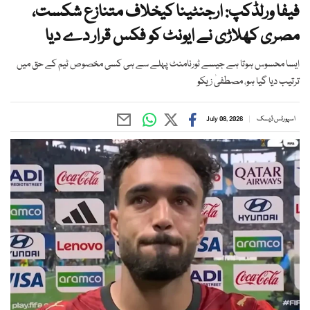
فیفا ورلڈکپ: ارجنٹینا کیخلاف متنازع شکست،
مصری کھلاڑی نے ایونٹ کو فکس قرار دے دیا
ایسا محسوس ہوتا ہے جیسے ٹورنامنٹ پہلے سے ہی کسی مخصوص ٹیم کے حق میں
ترتیب دیا گیا ہو، مصطفیٰ زیکو
اسپورٹس ڈیسک
July 08, 2026