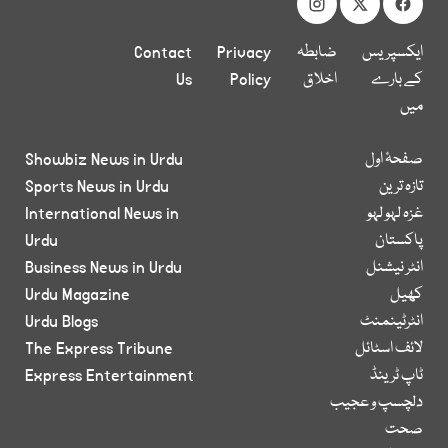
ایکسپریس
ضابطہ
Privacy
Contact
کے بارے
اخلاق
Policy
Us
میں
صفحۂ اول
Showbiz News in Urdu
تازہ ترین
Sports News in Urdu
غزہ لہو لہو
International News in
پاکستان
Urdu
انٹر نیشنل
Business News in Urdu
کھیل
Urdu Magazine
انٹرٹینمنٹ
Urdu Blogs
لائف اسٹائل
The Express Tribune
ٹاپ ٹرینڈ
Express Entertainment
دلچسپ و عجیب
صحت