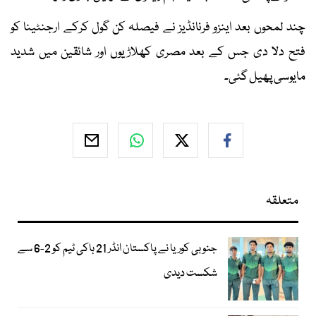
چند لمحوں بعد اینزو فرنانڈیز نے فیصلہ کن گول کرکے ارجنٹینا کو
فتح دلا دی جس کے بعد مصری کھلاڑیوں اور شائقین میں شدید
مایوسی پھیل گئی۔
متعلقہ
جنوبی کوریا نے پاکستان انڈر 21 ہاکی ٹیم کو 2-6 سے
شکست دیدی