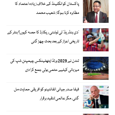
پاکستان کو انگلینڈ کے خلاف زیادہ اعتماد کا
مظاہرہ کرنا ہوگا: شعیب محمد
’دی ہنڈریڈ‘ ٹی ٹوئنٹی ریکارڈ کا حصہ کیوں؟ بٹلر کے
تاریخی اعزاز کے بعد بحث چھڑ گئی
لندن نے 2029 ورلڈ ایتھلیٹکس چیمپئن شپ کی
میزبانی کیلیے حتمی بولی جمع کرا دی
فیفا صدر جیانی انفانٹینو کو افریقی حمایت مل
گئی، مگر عالمی تنقید برقرار