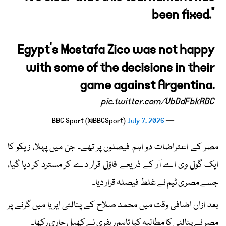
been fixed."
Egypt's Mostafa Zico was not happy
with some of the decisions in their
game against Argentina.
pic.twitter.com/VbDdFbkRBC
July 7, 2026
— BBC Sport (@BBCSport)
مصر کے اعتراضات دو اہم فیصلوں پر تھے۔ جن میں پہلا، زیکو کا
ایک گول وی اے آر کے ذریعے فاؤل قرار دے کر مسترد کر دیا گیا،
جسے مصری ٹیم نے غلط فیصلہ قرار دیا۔
بعد ازاں اضافی وقت میں محمد صلاح کے پنالٹی ایریا میں گرنے پر
مصر نے پنالٹی کا مطالبہ کیا تاہم ریفری نے کھیل جاری رکھا۔