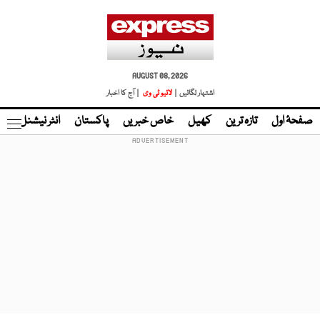
AUGUST 08, 2026
اشتہار لگائیں |
لائیو ٹی وی
| آج کا اخبار
صفحۂ اول
تازہ ترین
کھیل
خاص خبریں
پاکستان
انٹر نیشنل
ٹا