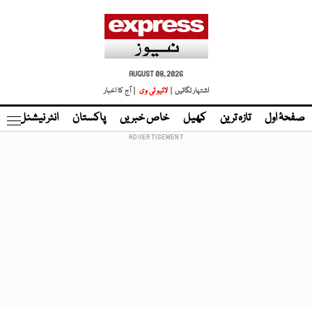
AUGUST 08, 2026
اشتہار لگائیں |
لائیو ٹی وی
| آج کا اخبار
صفحۂ اول
تازہ ترین
کھیل
خاص خبریں
پاکستان
انٹر نیشنل
ٹا