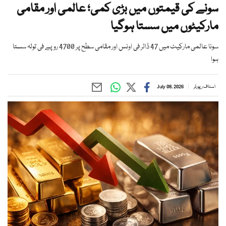
سونے کی قیمتوں میں بڑی کمی؛ عالمی اور مقامی
مارکیٹوں میں سستا ہوگیا
سونا عالمی مارکیٹ میں 47 ڈالر فی اونس اور مقامی سطح پر 4700 روپے فی تولہ سستا
ہوا
اسٹاف رپورٹر
July 08, 2026