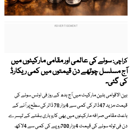
سونے کی عالمی اور مقامی مارکیٹوں میں
کراچی:
آج مسلسل چوتھے دن قیمتوں میں کمی ریکارڈ
کی گئی۔
بین الاقوامی بلین مارکیٹ میں آج بدھ کے روز فی اونس سونے کی
قیمت مزید 47ڈالر کی کمی سے 4ہزار 78 ڈالر کی سطح پر آنے کے
باعث مقامی صرافہ مارکیٹوں میں بھی کاروباری ہفتے کے تیسرے
دن فی تولہ سونے کی قیمت 4ہزار 700روپے کی کمی سے 4لاکھ