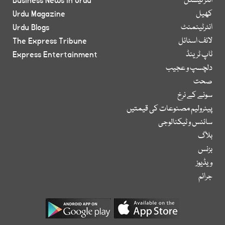
انٹر نیشنل
Business News in Urdu
کھیل
Urdu Magazine
انٹرٹینمنٹ
Urdu Blogs
لائف اسٹائل
The Express Tribune
ٹاپ ٹرینڈ
Express Entertainment
دلچسپ و عجیب
صحت
سونے کے نرخ
پیٹرولیم مصنوعات کی قیمتیں
سائنس و ٹیکنالوجی
بلاگ
بزنس
ویڈیوز
جرائم