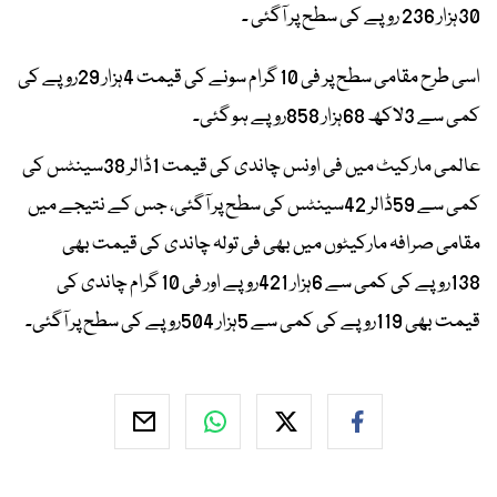
30ہزار 236 روپے کی سطح پر آگئی ۔
اسی طرح مقامی سطح پر فی 10 گرام سونے کی قیمت 4ہزار 29روپے کی
کمی سے 3لاکھ 68ہزار 858روپے ہو گئی۔
عالمی مارکیٹ میں فی اونس چاندی کی قیمت 1ڈالر 38سینٹس کی
کمی سے 59ڈالر 42سینٹس کی سطح پر آگئی، جس کے نتیجے میں
مقامی صرافہ مارکیٹوں میں بھی فی تولہ چاندی کی قیمت بھی
138روپے کی کمی سے 6ہزار 421روپے اور فی 10 گرام چاندی کی
قیمت بھی 119روپے کی کمی سے 5ہزار 504روپے کی سطح پر آگئی۔