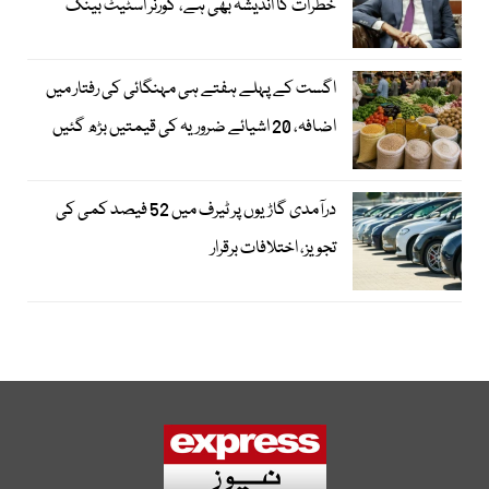
خطرات کا اندیشہ بھی ہے، گورنر اسٹیٹ بینک
اگست کے پہلے ہفتے ہی مہنگائی کی رفتار میں
اضافہ، 20 اشیائے ضروریہ کی قیمتیں بڑھ گئیں
درآمدی گاڑیوں پر ٹیرف میں 52 فیصد کمی کی
تجویز، اختلافات برقرار