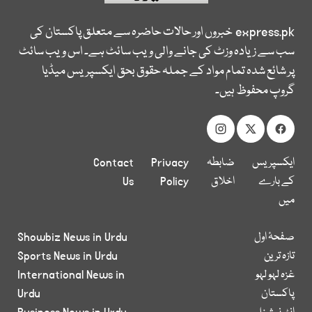
express.pk
خبروں اور حالات حاضرہ سے متعلق پاکستان کی
سب سے زیادہ وزٹ کی جانے والی ویب سائٹ ہے۔ اس ویب سائٹ
پر شائع شدہ تمام مواد کے جملہ حقوق بحق ایکسپریس میڈیا
گروپ محفوظ ہیں۔
ایکسپریس
ضابطہ
Privacy
Contact
کے بارے
اخلاق
Policy
Us
میں
صفحۂ اول
Showbiz News in Urdu
تازہ ترین
Sports News in Urdu
غزہ لہو لہو
International News in
پاکستان
Urdu