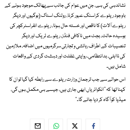
نشاندہی کی ہے، جن میں عوام کی جانب سے پھاٹک موجود ہونے کے
باوجود ریلوے کراسنگ عبور کرنا، رولنگ اسٹاک (بوگیوں اور دیگر
ریلوے آلات) کا ناقص اور خستہ حال ہونا، ریلوے انفراسٹرکچر کی
بوسیدہ حالت، بجٹ میں ناکافی فنڈز، ریلوے ٹریک اور دیگر
تنصیبات کے اطراف رہائشی و تجارتی سرگرمیوں میں اضافہ، ملازمین
کی نااہلی، بدانتظامی، روایتی غفلت اور دہشت گردی کے واقعات
شامل ہیں۔
اس حوالے سے جب ترجمان وزارت ریلوے سے رابطہ کیا گیا تو ان کا
کہنا تھا کہ ’’انکوائریاں ابھی جاری ہیں، جیسے ہی مکمل ہوں گی،
میڈیا کو آگاہ کر دیا جائے گا۔‘‘