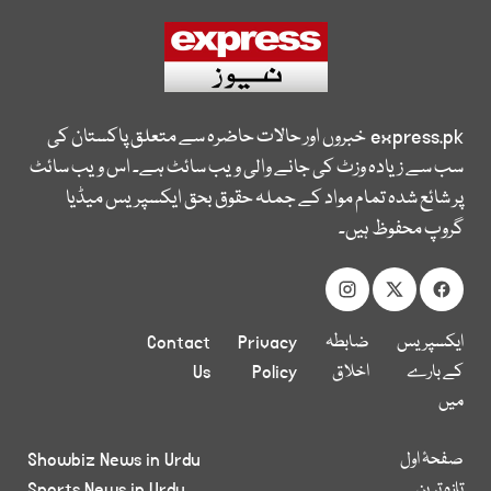
express.pk
خبروں اور حالات حاضرہ سے متعلق پاکستان کی
سب سے زیادہ وزٹ کی جانے والی ویب سائٹ ہے۔ اس ویب سائٹ
پر شائع شدہ تمام مواد کے جملہ حقوق بحق ایکسپریس میڈیا
گروپ محفوظ ہیں۔
ایکسپریس
ضابطہ
Privacy
Contact
کے بارے
اخلاق
Policy
Us
میں
صفحۂ اول
Showbiz News in Urdu
تازہ ترین
Sports News in Urdu