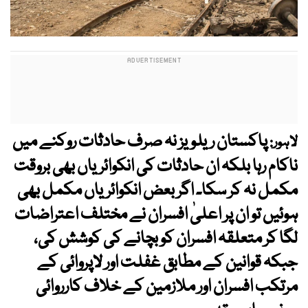
پاکستان ریلویز نہ صرف حادثات روکنے میں
لاہور:
ناکام رہا بلکہ ان حادثات کی انکوائریاں بھی بروقت
مکمل نہ کر سکا۔ اگر بعض انکوائریاں مکمل بھی
ہوئیں تو ان پر اعلیٰ افسران نے مختلف اعتراضات
لگا کر متعلقہ افسران کو بچانے کی کوشش کی،
جبکہ قوانین کے مطابق غفلت اور لاپروائی کے
مرتکب افسران اور ملازمین کے خلاف کارروائی