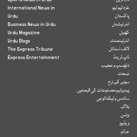
غزہ لہو لہو
International News in
پاکستان
Urdu
انٹر نیشنل
Business News in Urdu
کھیل
Urdu Magazine
انٹرٹینمنٹ
Urdu Blogs
لائف اسٹائل
The Express Tribune
ٹاپ ٹرینڈ
Express Entertainment
دلچسپ و عجیب
صحت
سونے کے نرخ
پیٹرولیم مصنوعات کی قیمتیں
سائنس و ٹیکنالوجی
بلاگ
بزنس
ویڈیوز
جرائم