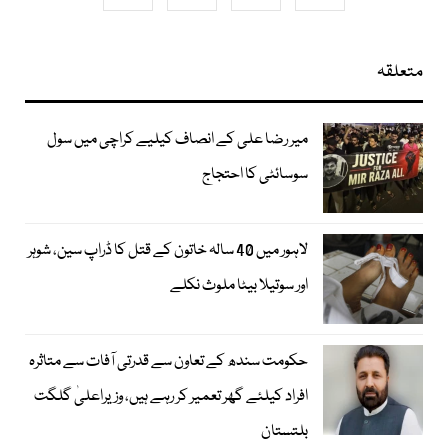
متعلقہ
میر رضا علی کے انصاف کیلیے کراچی میں سول
سوسائٹی کا احتجاج
لاہور میں 40 سالہ خاتون کے قتل کا ڈراپ سین، شوہر
اور سوتیلا بیٹا ملوث نکلے
حکومت سندھ کے تعاون سے قدرتی آفات سے متاثرہ
افراد کیلئے گھر تعمیر کر رہے ہیں، وزیراعلیٰ گلگت
بلتستان