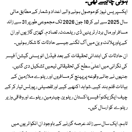
ہونی چاہیے تھی۔
ایکسپریس نیوز کو موصول ہونے والے اعداد و شمار کے مطابق مالی
سال 2025 سے لے کر 10 جون 2026 تک مجموعی طور پر 31 سے زائد
مسافر اور مال بردار ٹرینیں ڈی ریلمنٹ، تصادم، کھڑی گاڑیوں اور ان
کے پاور پلانٹ وین میں آگ لگنے جیسے حادثات کا شکار ہوئیں۔
ان حادثات کی ابتدائی تحقیقات کے بعد فیڈرل انویسٹی گیشن آفیسر
کی نگرانی میں اعلیٰ سطح کی تحقیقاتی ٹیمیں تشکیل دی گئیں،
جنہوں نے جائے وقوعہ پر پہنچ کر مسافروں اور ریلوے ملازمین کے
بیانات قلم بند کیے، شواہد اکٹھے کیے اور تفصیلی رپورٹس تیار کر کے
چیف ایگزیکٹو آفیسر پاکستان ریلویز، چیئرمین ریلوے اور وفاقی وزیر
ریلوے کو ارسال کیں۔
تاہم، ایک سال سے زائد عرصہ گزرنے کے باوجود ان انکوائریوں میں