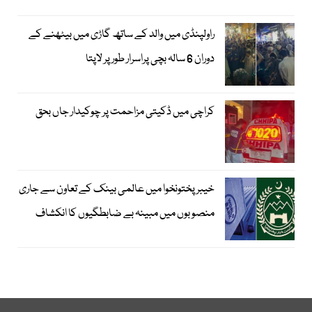
راولپنڈی میں والد کے ساتھ گاڑی میں بیٹھنے کے
دوران 6 سالہ بچی پراسرار طور پر لاپتا
کراچی میں ڈکیتی مزاحمت پر چوکیدار جاں بحق
خیبرپختونخوا میں عالمی بینک کے تعاون سے جاری
منصوبوں میں مبینہ بے ضابطگیوں کا انکشاف