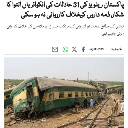
پاکستان ریلویز کی 31 حادثات کی انکوائریاں التوا کا
شکار، ذمہ داروں کیخلاف کارروائی نہ ہو سکی
قوانین کے مطابق غفلت اور لاپروائی کے مرتکب افسران اور ملازمین کے خلاف کارروائی
ہونی چاہیے تھی
طالب فریدی
July 08, 2026