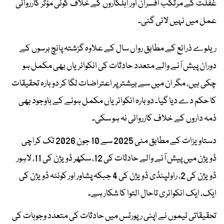
غفلت کے مرتکب افسران اور اہلکاروں کے خلاف کوئی مؤثر کارروائی
عمل میں نہیں لائی گئی۔
ریلوے ذرائع کے مطابق رواں سال کے علاوہ گزشتہ پانچ برسوں کے
دوران پیش آنے والے متعدد حادثات کی انکوائریاں بھی مکمل ہو
چکی ہیں، مگر ان میں سے بیشتر پر اعتراضات لگا کر دوبارہ تحقیقات
کا حکم دے دیا گیا۔ دوبارہ انکوائریاں مکمل ہونے کے باوجود بھی
ذمہ داروں کے خلاف کارروائی نہ ہو سکی۔
دستاویزات کے مطابق مئی 2025 سے 10 جون 2026 تک کراچی
ڈویژن میں پیش آنے والے حادثات کی 12، سکھر ڈویژن کی 11، لاہور
ڈویژن کی 2، راولپنڈی ڈویژن کی 4 جبکہ پشاور اور کوئٹہ ڈویژن کی
ایک، ایک انکوائری تاحال التوا کا شکار ہے۔
تحقیقاتی ٹیموں نے اپنی رپورٹس میں حادثات کی متعدد وجوہات کی